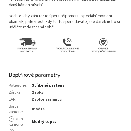
daný kámen působí.
Nechte, aby Vám tento šperk připomenul speciální moment,
okamžik, příležitost, kdy tento šperk dáváte jako dárek nebo si
uděláte radost sami sobě.
Doplňkové parametry
Kategorie
:
Stříbrné prsteny
Záruka
:
2 roky
EAN
:
Zvolte variantu
Barva
modrá
kamene
:
?
Druh
Modrý topaz
kamene
: