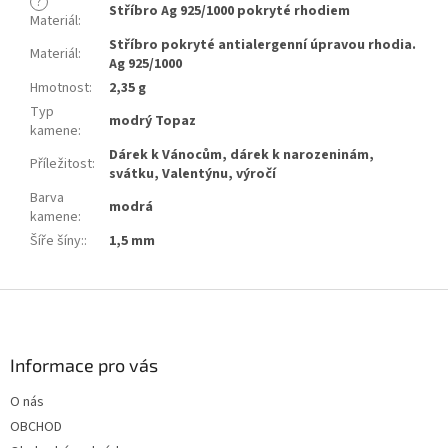
?
Stříbro Ag 925/1000 pokryté rhodiem
Materiál
:
Stříbro pokryté antialergenní úpravou rhodia.
Materiál
:
Ag 925/1000
Hmotnost
:
2,35 g
Typ
modrý Topaz
kamene
:
Dárek k Vánocům, dárek k narozeninám,
Příležitost
:
svátku, Valentýnu, výročí
Barva
modrá
kamene
:
Šíře šíny:
:
1,5 mm
Z
á
p
a
Informace pro vás
t
O nás
í
OBCHOD