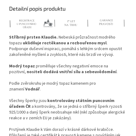
Detailní popis produktu
Stříbrný prsten Klaudie.
Nebeská průzračnost modrého
topazu
uklidňuje roztěkanou a rozbouřenou mysl
.
Podporuje duševní inspiraci, pomáhá s lehkým srdcem opustit
zakořeněné myšlení a zvyklosti, které nás brzdí ve vývoji.
Modrý topaz
proměňuje všechny negativní emoce na
pozitivní,
nositeli dodává vnitřní sílu a sebeuvědomění
.
Podle zvěrokruhu je modrý topaz kamenem pro
znamení
Vodnář
.
Všechny šperky jsou
kontrolovány státním puncovním
úřadem ČR
a kontrovány, že se jedná o stříbrný šperk ryzosti
925/1000 a daný šperk neobsahuje nikl (nikl způsobuje alergické
reakce a v zemích EU je zakázány).
Prstýnek Klaudie k Vám dorazí v krásné dárkové krabičce.
Přiložený je také certifikát k pravosti kamene s povídáním jak