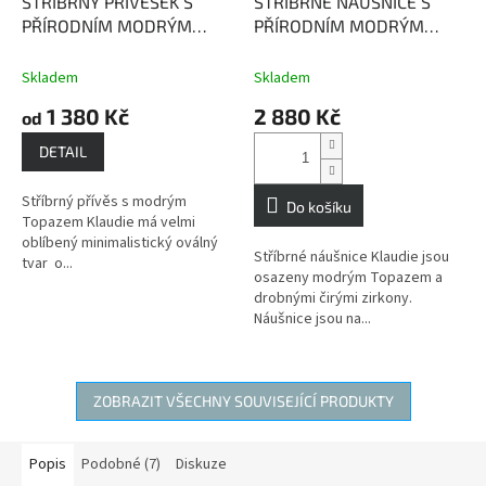
STŘÍBRNÝ PŘÍVĚŠEK S
STŘÍBRNÉ NÁUŠNICE S
PŘÍRODNÍM MODRÝM
PŘÍRODNÍM MODRÝM
TOPAZEM KLAUDIE
Topaz
TOPAZEM KLAUDIE
Topaz
dodává vnitřní sílu a
dodává vnitřní sílu a
Skladem
Skladem
sebeuvědomění
sebeuvědomění
1 380 Kč
2 880 Kč
od
DETAIL
Stříbrný přívěs s modrým
Do košíku
Topazem Klaudie má velmi
oblíbený minimalistický oválný
Stříbrné náušnice Klaudie jsou
tvar o...
osazeny modrým Topazem a
drobnými čirými zirkony.
Náušnice jsou na...
ZOBRAZIT VŠECHNY SOUVISEJÍCÍ PRODUKTY
Popis
Podobné (7)
Diskuze