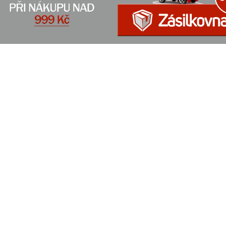
en, prstýnek, prsten s polodrahokamem, prstýnek s polodrahokamem, prs
pazem, prsten s modrým topazem, prstýnek s topazem, prstýnek s modrý
em, dívčí prsten, dívčí prstýnek, dívčí prstýnek s topazem, dívčí
ýnek s modrým topazem, ženský prstýnek s topazem, ženský prstýnek
drým topazem, dívčí prsten s topazem, dívčí prsten s modrým topazem,
ký prsten s topazem, ženský prsten s modrým topazem, prstýnek s kamí
en s kamínkem, dětský prstýnek, dětský prsten, stříbrný prstýnek, stříbrný
brný prsten se zirkonem, dámský stříbrný prsten s polodrahokamem, dámsk
en s topazem, dámský stříbrný prsten s modrým topazem,
rné dětské, stříbrné dívčí, stříbrný dámský, dárek, šperky
mene, šperky s pravými kameny, šperky s přírodními kameny, topaz, modr
ýnek s kamínky, dívčí prstýnek