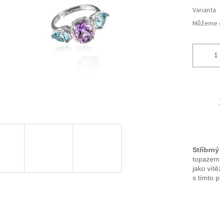
ek.
Varianta
Můžeme d
Stříbrn
topazem,
jako vítě
s tímto 