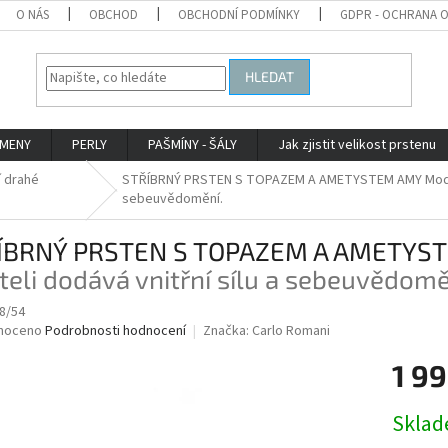
O NÁS
OBCHOD
OBCHODNÍ PODMÍNKY
GDPR - OCHRANA 
HLEDAT
AMENY
PERLY
PAŠMÍNY - ŠÁLY
Jak zjistit velikost prstenu
í drahé
STŘÍBRNÝ PRSTEN S TOPAZEM A AMETYSTEM AMY
Mod
sebeuvědomění.
ÍBRNÝ PRSTEN S TOPAZEM A AMETYS
teli dodává vnitřní sílu a sebeuvědomě
8/54
né
noceno
Podrobnosti hodnocení
Značka:
Carlo Romani
ní
1 99
u
Měrná
Skla
cena: