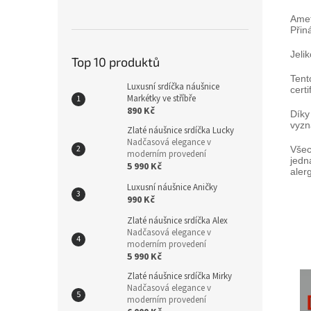
Ame
Přiná
Jeli
Top 10 produktů
Ten
Luxusní srdíčka náušnice
cert
Markétky ve stříbře
890 Kč
Díky
vyzn
Zlaté náušnice srdíčka Lucky
Nadčasová elegance v
Všec
moderním provedení
jedn
5 990 Kč
aler
Luxusní náušnice Aničky
990 Kč
Zlaté náušnice srdíčka Alex
Nadčasová elegance v
moderním provedení
5 990 Kč
Zlaté náušnice srdíčka Mirky
Nadčasová elegance v
moderním provedení