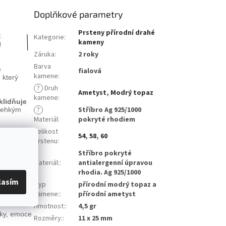
Doplňkové parametry
Prsteny přírodní drahé
Kategorie
:
kameny
Záruka
:
2 roky
Barva
e
fialová
kamene
:
 který
?
Druh
Ametyst
,
Modrý topaz
kamene
:
klidňuje
?
Stříbro Ag 925/1000
 lehkým
Materiál
:
pokryté rhodiem
Velikost
54
,
58
,
60
odává
prstenu
:
Stříbro pokryté
Materiál:
:
antialergenní úpravou
rhodia. Ag 925/1000
třní sílu
.
lasím
Typ
přírodní modrý topaz a
kamene:
:
přírodní ametyst
stoty
.
Hmotnost:
:
4,5 gr
yky, emoce
Rozměry:
:
11 x 25 mm