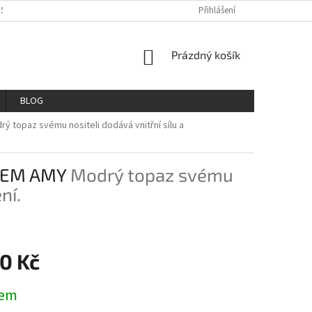
OSOBNÍCH ÚDAJŮ
REKLAMAČNÍ ŘAD
VŠE O NÁKUPU
Přihlášení
GDPR
NÁKUPNÍ
Prázdný košík
KOŠÍK
BLOG
rý topaz svému nositeli dodává vnitřní sílu a
TEM AMY
Modrý topaz svému
ní.
0 Kč
dem