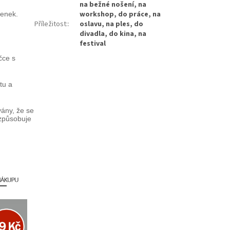
na bežné nošení, na
workshop, do práce, na
lenek.
Příležitost:
:
oslavu, na ples, do
divadla, do kina, na
festival
čce s
tu a
ány, že se
 způsobuje