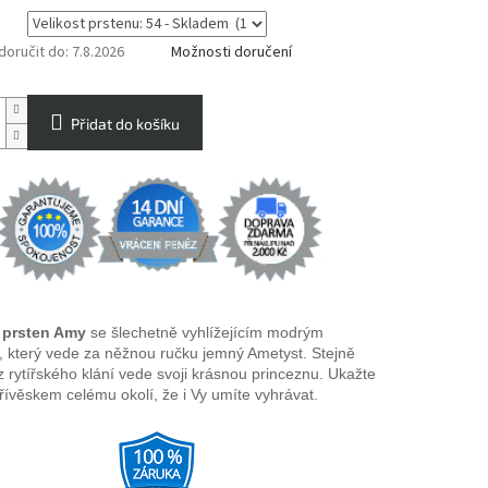
oručit do:
7.8.2026
Možnosti doručení
Přidat do košíku
ý prsten Amy
se šlechetně vyhlížejícím modrým
 který vede za něžnou ručku jemný Ametyst. Stejně
z rytířského klání vede svoji krásnou princeznu. Ukažte
přívěskem celému okolí, že i Vy umíte vyhrávat.