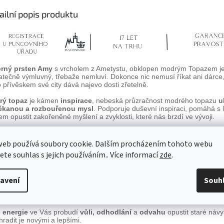
ailní popis produktu
brný prsten Amy
s vrcholem z Ametystu, obklopen modrým Topazem j
atečně výmluvný, třebaže nemluví. Dokonce nic nemusí říkat ani dárce,
o přívěskem své city dává najevo dosti zřetelně.
rý topaz
je kámen
inspirace
, nebeská průzračnost modrého topazu
u
ěkanou a rozbouřenou mysl
. Podporuje duševní inspiraci, pomáhá s
em opustit zakořeněné myšlení a zvyklosti, které nás brzdí ve vývoji.
rý topaz
proměňuje všechny negativní emoce na pozitivní,
nositeli d
řní sílu a sebeuvědomění
.
web používá soubory cookie. Dalším procházením tohoto webu
jete souhlas s jejich používáním.. Více informací
zde
.
e zvěrokruhu je modrý topaz kamenem pro znamení
Vodnář
.
tyst
a jeho fialový plamen má
schopnost léčit duši, hojit a dodat vni
avení
Souh
tný kámen Ametyst je též kamenem
inspirace, meditace a duševní či
o
energie
ve Vás probudí
vůli, odhodlání
a
odvahu
opustit staré náv
hradit je novými a lepšími.