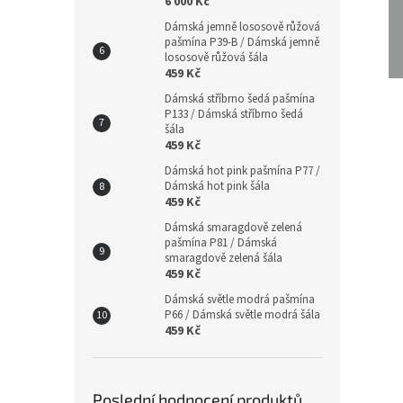
6 000 Kč
Dámská jemně lososově růžová
pašmína P39-B / Dámská jemně
lososově růžová šála
459 Kč
Dámská stříbrno šedá pašmína
P133 / Dámská stříbrno šedá
šála
459 Kč
Dámská hot pink pašmína P77 /
Dámská hot pink šála
459 Kč
prst
s to
Dámská smaragdově zelená
topaz
pašmína P81 / Dámská
prst
smaragdově zelená šála
459 Kč
s mo
žens
Dámská světle modrá pašmína
prst
P66 / Dámská světle modrá šála
stří
459 Kč
prst
stříb
z ka
prst
Poslední hodnocení produktů