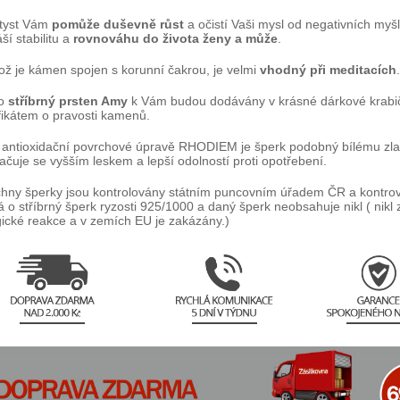
tyst Vám
pomůže duševně růst
a očistí Vaši mysl od negativních myš
ší stabilitu a
rovnováhu do života ženy a může
.
kož je kámen spojen s korunní čakrou, je velmi
vhodný při meditacích
.
to
stříbrný prsten Amy
k Vám budou dodávány v krásné dárkové krabi
ifikátem o pravosti kamenů.
 antioxidační povrchové úpravě RHODIEM je šperk podobný bílému zla
ačuje se vyšším leskem a lepší odolností proti opotřebení.
hny šperky jsou kontrolovány státním puncovním úřadem ČR a kontrov
á o stříbrný šperk ryzosti 925/1000 a daný šperk neobsahuje nikl ( nikl
gické reakce a v zemích EU je zakázány.)