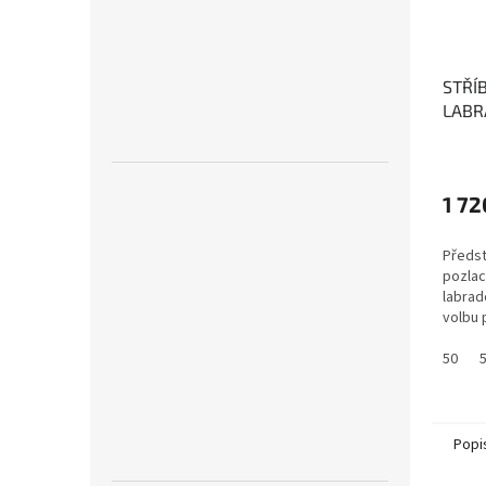
STŘÍ
LABR
(POZ
káme
a od
1 72
Předs
pozlac
labrad
volbu 
50
Popi