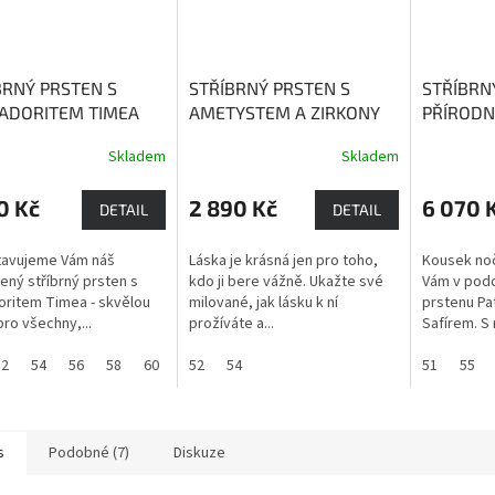
BRNÝ PRSTEN S
STŘÍBRNÝ PRSTEN S
STŘÍBRN
ADORITEM TIMEA
AMETYSTEM A ZIRKONY
PŘÍROD
LACENÝ)
Labradorit -
HELENA
Ametyst
SAFÍREM
Skladem
Skladem
n mystiky, proměny
obohacuje naši lásku
kamenem
vahy
upřímnost
0 Kč
2 890 Kč
6 070 
DETAIL
DETAIL
tavujeme Vám náš
Láska je krásná jen pro toho,
Kousek noč
ený stříbrný prsten s
kdo ji bere vážně. Ukažte své
Vám v podo
oritem Timea - skvělou
milované, jak lásku k ní
prstenu Pa
pro všechny,...
prožíváte a...
Safírem. S n
52
54
56
58
60
52
54
51
55
s
Podobné (7)
Diskuze