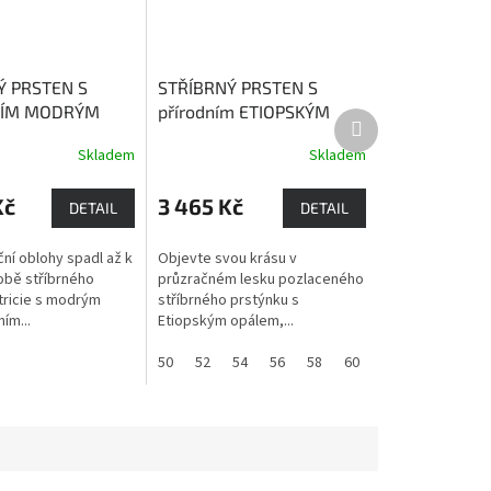
Ý PRSTEN S
STŘÍBRNÝ PRSTEN S
NÍM MODRÝM
přírodním ETIOPSKÝM
Další
 PATRICIE
Safír je
OPÁLEM LILI (POZLACENÝ)
produkt
Skladem
Skladem
 moudrosti,
kámen lásky, něhy, vášně,
i a věrnosti
důvěry a věrnosti
Kč
3 465 Kč
DETAIL
DETAIL
ní oblohy spadl až k
Objevte svou krásu v
bě stříbrného
průzračném lesku pozlaceného
tricie s modrým
stříbrného prstýnku s
ím...
Etiopským opálem,...
50
52
54
56
58
60
61