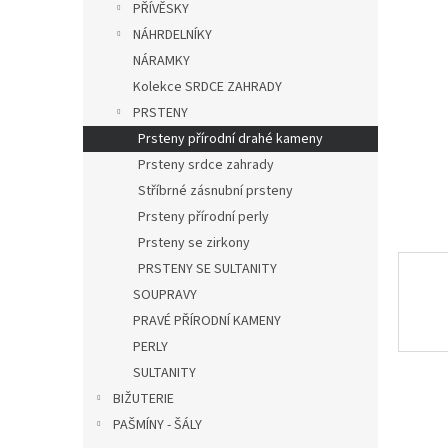
a
PŘÍVĚSKY
hvězdič
n
NÁHRDELNÍKY
e
NÁRAMKY
l
Kolekce SRDCE ZAHRADY
PRSTENY
Prsteny přírodní drahé kameny
Prsteny srdce zahrady
Stříbrné zásnubní prsteny
Prsteny přírodní perly
Prsteny se zirkony
PRSTENY SE SULTANITY
SOUPRAVY
PRAVÉ PŘÍRODNÍ KAMENY
PERLY
SULTANITY
BIŽUTERIE
PAŠMÍNY - ŠÁLY