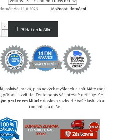
oručit do:
11.8.2026
Možnosti doručení
Přidat do košíku
á, oslnivá, hravá, plná nových myšlenek a snů. Máte ráda
, přírodu a zvířata. Tento popis Vás přesně definuje. Se
ným prstenem Miluše
doslova rozkvete Vaše laskavá a
romantická duše.