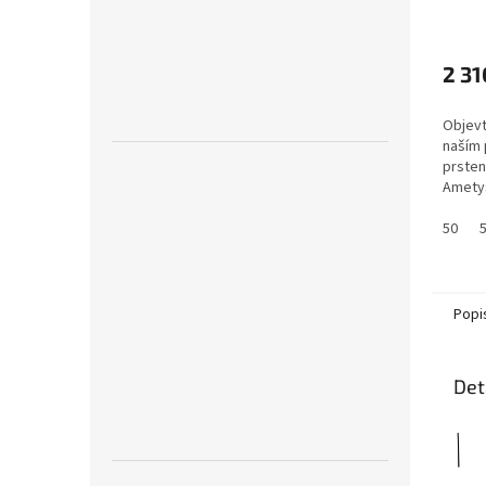
(POZ
mocn
ochra
2 31
Objevt
naším 
prsten
Ametys
50
Popi
Det