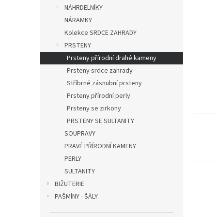
n
NÁHRDELNÍKY
e
NÁRAMKY
l
Kolekce SRDCE ZAHRADY
PRSTENY
Prsteny přírodní drahé kameny
Prsteny srdce zahrady
Stříbrné zásnubní prsteny
Prsteny přírodní perly
Prsteny se zirkony
PRSTENY SE SULTANITY
SOUPRAVY
PRAVÉ PŘÍRODNÍ KAMENY
PERLY
SULTANITY
BIŽUTERIE
PAŠMÍNY - ŠÁLY