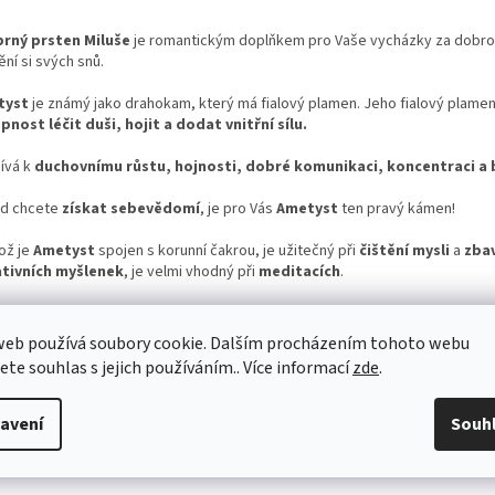
brný prsten Miluše
je romantickým doplňkem pro Vaše vycházky za dobr
ění si svých snů.
tyst
je známý jako drahokam, který má fialový plamen. Jeho fialový plame
pnost léčit duši, hojit a dodat vnitřní sílu.
ívá k
duchovnímu růstu, hojnosti, dobré komunikaci, koncentraci a 
d chcete
získat sebevědomí
, je pro Vás
Ametyst
ten pravý kámen!
ož je
Ametyst
spojen s korunní čakrou, je užitečný při
čištění mysli
a
zbav
tivních
myšlenek
, je velmi vhodný při
meditacích
.
 Stříbrný prsten Miluše Vám pomůže
zapamatovat si Vaše sny
, jestliže je
m spánku u sebe.
web používá soubory cookie. Dalším procházením tohoto webu
jete souhlas s jejich používáním.. Více informací
zde
.
brný prsten Miluše k Vám dorazí
v krásné dárkové krabičce s certifikáte
osti kamenů
.
avení
Souh
k Miluše Vám vždy připomene speciální příležitost, kdy jste ho dali darem 
Vám záleží a nebo udělali radost prostě sobě.