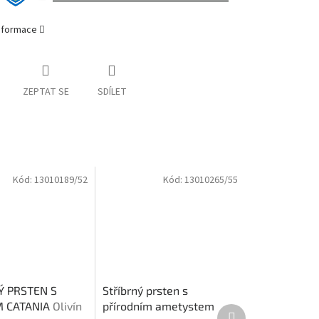
informace
ZEPTAT SE
SDÍLET
Kód:
13010189/52
Kód:
13010265/55
Ý PRSTEN S
Stříbrný prsten s
M CATANIA
Olivín
přírodním ametystem
Další