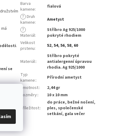
Barva
fialová
kamene
:
odružstvím
?
Druh
Ametyst
kamene
:
n má
?
Stříbro Ag 925/1000
Materiál
:
pokryté rhodiem
Velikost
52
,
54
,
56
,
58
,
60
bdělosti
.
prstenu
:
Stříbro pokryté
Materiál:
:
antialergenní úpravou
rhodia. Ag 925/1000
ení se
Typ
Přírodní ametyst
kamene:
:
 budete mít
Hmotnost:
:
2,44 gr
Rozměry:
:
10 x 10 mm
do práce, bežné nošení,
m o
Příležitost:
:
ples, společenské
setkání, gala večer
lasím
někomu, na