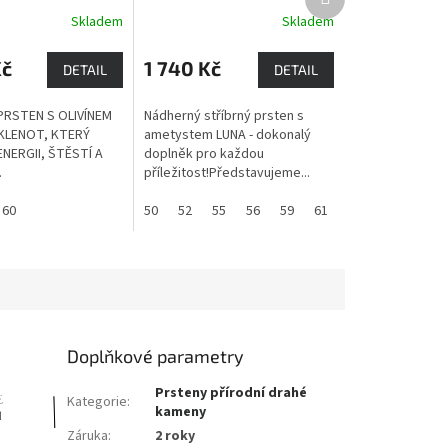
nováhu a klid do
Luna
Ametyst - mocný
produkt
Skladem
Skladem
i.
kámen s ochrannou silou
Kč
1 740 Kč
DETAIL
DETAIL
PRSTEN S OLIVÍNEM
Nádherný stříbrný prsten s
 KLENOT, KTERÝ
ametystem LUNA - dokonalý
NERGII, ŠTĚSTÍ A
doplněk pro každou
.
příležitost!Představujeme...
60
50
52
55
56
59
61
62
Doplňkové parametry
Prsteny přírodní drahé
Kategorie
:
kameny
Záruka
:
2 roky