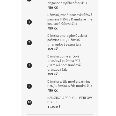
elegance a vytříbeného vkusu
prst
459 Kč
amet
Dámská jemně lososově růžová
s am
pašmína P39-B / Dámská jemně
amet
lososově růžová šála
děts
459 Kč
stří
Dámská smaragdově zelená
stří
pašmína P81 / Dámská
prav
smaragdově zelená šála
Miluš
459 Kč
Dámská pomerančově
oranžová pašmína P73
/Dámská pomerančově
oranžová šála
459 Kč
Dámská světle modrá pašmína
P66 / Dámská světle modrá šála
459 Kč
NÁUŠNICE S PERLOU - PERLOVÝ
DOTEK
1 190 Kč