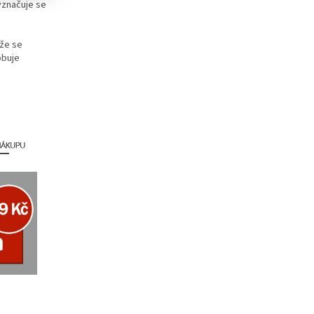
yznačuje se
 že se
obuje