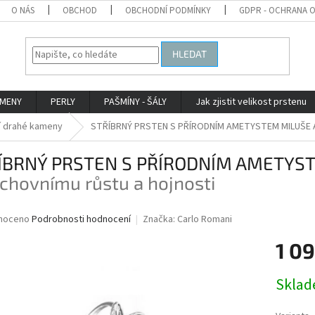
O NÁS
OBCHOD
OBCHODNÍ PODMÍNKY
GDPR - OCHRANA 
HLEDAT
AMENY
PERLY
PAŠMÍNY - ŠÁLY
Jak zjistit velikost prstenu
í drahé kameny
STŘÍBRNÝ PRSTEN S PŘÍRODNÍM AMETYSTEM MILUŠE
ÍBRNÝ PRSTEN S PŘÍRODNÍM AMETYS
chovnímu růstu a hojnosti
né
noceno
Podrobnosti hodnocení
Značka:
Carlo Romani
ní
1 09
u
Měrná
Skla
cena:
ek.