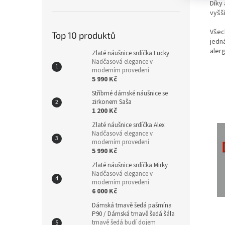
Díky
vyšš
Všec
Top 10 produktů
jedná
aler
Zlaté náušnice srdíčka Lucky
Nadčasová elegance v
moderním provedení
5 990 Kč
Stříbrné dámské náušnice se
zirkonem Saša
1 200 Kč
Zlaté náušnice srdíčka Alex
Nadčasová elegance v
moderním provedení
5 990 Kč
Zlaté náušnice srdíčka Mirky
Nadčasová elegance v
moderním provedení
6 000 Kč
Dámská tmavě šedá pašmína
P90 / Dámská tmavě šedá šála
tmavě šedá budí dojem