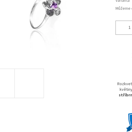
Varianta
Můžeme d
Rozkvetl
květiny
stříbr