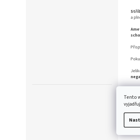
Stří
a pln
Ame
scho
Přisp
Poku
Jelik
nega
TIP:
běhe
Tento 
vyjadřu
Stří
prav
Nast
Šper
kom 