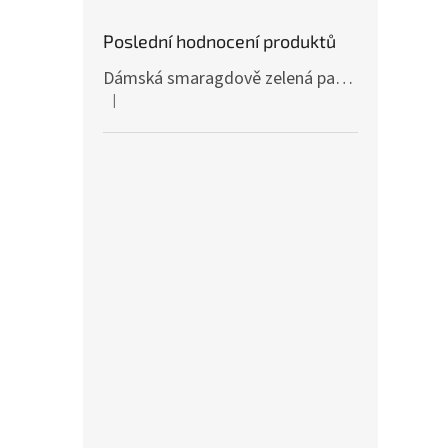
Poslední hodnocení produktů
Dámská smaragdově zelená pašmína P81 / Dámská smaragdově zelená šála
|
Hodnocení produktu je 4 z 5 hvězdiček.