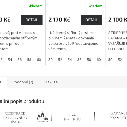
LACENÝ)
Ametyst -
ŽANETA (POZLACENÝ)
vnáší rov
Skladem
Skladem
ý kámen s
Olivín vnáší rovnováhu a
naší mysl
nnou silou
klid do naší mysli.
0 Kč
2 170 Kč
2 100 
DETAIL
DETAIL
e svůj prst v luxusu s
Nádherný stříbrný prsten s
STŘÍBRNÝ 
pozlaceným stříbrným
olivínem Žaneta - dokonalá
CATANIA –
em s přírodním
volba pro vás!Představujeme
VYZAŘUJE E
tem...
vám tento...
ELEGANCI ..
52
54
56
58
60
61
50
52
54
56
58
60
50
52
s
Podobné (7)
Diskuze
ailní popis produktu