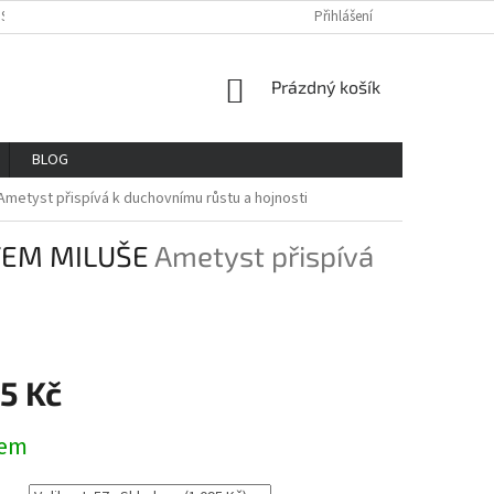
OSOBNÍCH ÚDAJŮ
REKLAMAČNÍ ŘAD
VŠE O NÁKUPU
Přihlášení
GDPR
NÁKUPNÍ
Prázdný košík
KOŠÍK
BLOG
Ametyst přispívá k duchovnímu růstu a hojnosti
TEM MILUŠE
Ametyst přispívá
5 Kč
dem