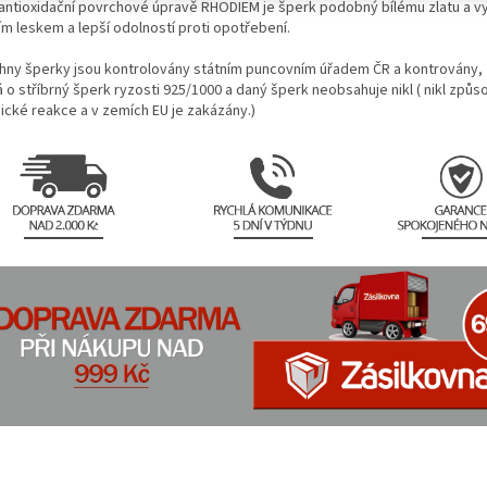
 antioxidační povrchové úpravě RHODIEM je šperk podobný bílému zlatu a v
ím leskem a lepší odolností proti opotřebení.
hny šperky jsou kontrolovány státním puncovním úřadem ČR a kontrovány,
 o stříbrný šperk ryzosti 925/1000 a daný šperk neobsahuje nikl ( nikl způs
gické reakce a v zemích EU je zakázány.)