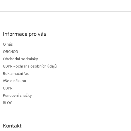
Z
á
p
a
Informace pro vás
t
O nás
í
OBCHOD
Obchodní podmínky
GDPR - ochrana osobních údajů
Reklamační řad
Vše o nákupu
GDPR
Puncovní značky
BLOG
Kontakt