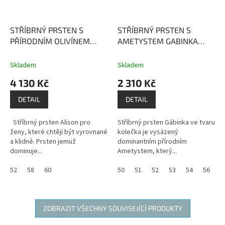
STŘÍBRNÝ PRSTEN S
STŘÍBRNÝ PRSTEN S
PŘÍRODNÍM OLIVÍNEM
AMETYSTEM GABINKA
ALISON
Olivín vnáší
Ametyst - mocný kámen s
rovnováhu a klid do naší
ochrannou silou
Skladem
Skladem
mysli
4 130 Kč
2 310 Kč
DETAIL
DETAIL
Stříbrný prsten Alison pro
Stříbrný prsten Gábinka ve tvaru
ženy, které chtějí být vyrovnané
kolečka je vysázený
a klidné. Prsten jemuž
dominantním přírodním
dominuje...
Ametystem, který...
52
58
60
50
51
52
53
54
56
5
ZOBRAZIT VŠECHNY SOUVISEJÍCÍ PRODUKTY