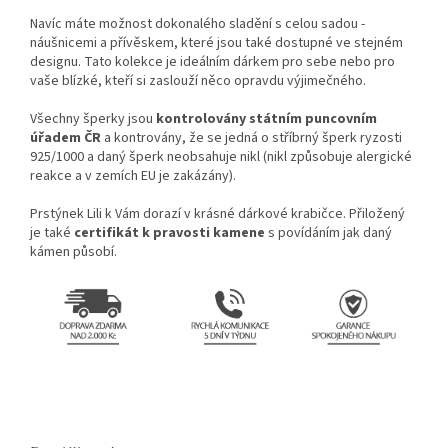
Navíc máte možnost dokonalého sladění s celou sadou -
náušnicemi a přívěskem, které jsou také dostupné ve stejném
designu. Tato kolekce je ideálním dárkem pro sebe nebo pro
vaše blízké, kteří si zaslouží něco opravdu výjimečného.
Všechny šperky jsou
kontrolovány státním puncovním
úřadem ČR
a kontrovány, že se jedná o stříbrný šperk ryzosti
925/1000 a daný šperk neobsahuje nikl (nikl způsobuje alergické
reakce a v zemích EU je zakázány).
Prstýnek Lili k Vám dorazí v krásné dárkové krabičce. Přiložený
je také
certifikát k pravosti kamene
s povídáním jak daný
kámen působí.