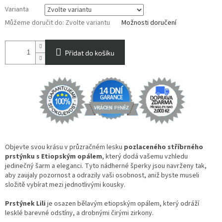
Varianta
Můžeme doručit do:
Zvolte variantu
Možnosti doručení
Přidat do košíku
Objevte svou krásu v průzračném lesku
pozlaceného stříbrného
prstýnku s Etiopským opálem
, který dodá vašemu vzhledu
jedinečný šarm a eleganci. Tyto nádherné šperky jsou navrženy tak,
aby zaujaly pozornost a odrazily vaši osobnost, aniž byste museli
složitě vybírat mezi jednotlivými kousky.
Prstýnek Lili
je osazen bělavým etiopským opálem, který odráží
lesklé barevné odstíny, a drobnými čirými zirkony.