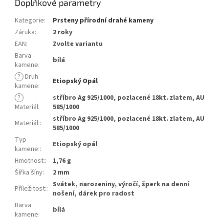
Doplňkové parametry
Kategorie
:
Prsteny přírodní drahé kameny
Záruka
:
2 roky
EAN
:
Zvolte variantu
Barva
bílá
kamene
:
?
Druh
Etiopský Opál
kamene
:
?
stříbro Ag 925/1000, pozlacené 18kt. zlatem, AU
Materiál
:
585/1000
stříbro Ag 925/1000, pozlacené 18kt. zlatem, AU
Materiál:
:
585/1000
Typ
Etiopský opál
kamene:
:
Hmotnost:
:
1,76 g
Šířka šíny
:
2 mm
Svátek, narozeniny, výročí, šperk na denní
Příležitost:
:
nošení, dárek pro radost
Barva
bílá
kamene
: