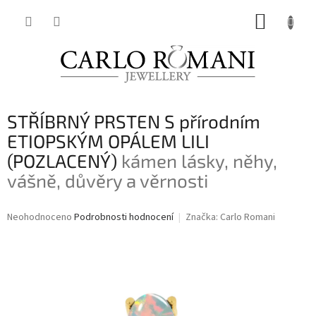
Přejít
NÁKUP
na
obsah
KOŠÍK
STŘÍBRNÝ PRSTEN S přírodním
ETIOPSKÝM OPÁLEM LILI
(POZLACENÝ)
kámen lásky, něhy,
vášně, důvěry a věrnosti
Průměrné
Neohodnoceno
Podrobnosti hodnocení
Značka:
Carlo Romani
hodnocení
produktu
je
0,0
z
5
hvězdiček.