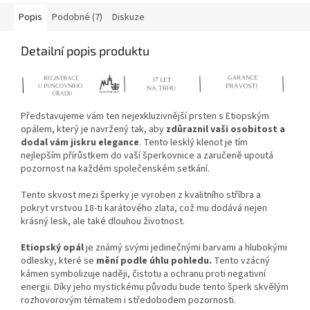
Popis
Podobné (7)
Diskuze
Detailní popis produktu
Představujeme vám ten nejexkluzivnější prsten s Etiopským
opálem, který je navržený tak, aby
zdůraznil vaši osobitost a
dodal vám jiskru elegance
. Tento lesklý klenot je tím
nejlepším přírůstkem do vaší šperkovnice a zaručeně upoutá
pozornost na každém společenském setkání.
Tento skvost mezi šperky je vyroben z kvalitního stříbra a
pokryt vrstvou 18-ti karátového zlata, což mu dodává nejen
krásný lesk, ale také dlouhou životnost.
Etiopský opál
je známý svými jedinečnými barvami a hlubokými
odlesky, které se
mění podle úhlu pohledu.
Tento vzácný
kámen symbolizuje naději, čistotu a ochranu proti negativní
energii. Díky jeho mystickému původu bude tento šperk skvělým
rozhovorovým tématem i středobodem pozornosti.