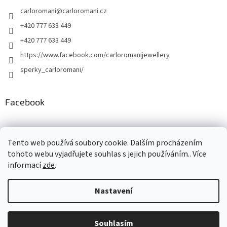
carloromani
@
carloromani.cz
+420 777 633 449
+420 777 633 449
https://www.facebook.com/carloromanijewellery
sperky_carloromani/
Facebook
Instagram
Tento web používá soubory cookie. Dalším procházením
tohoto webu vyjadřujete souhlas s jejich používáním.. Více
informací
zde
.
Vytvořil Shoptet
Nastavení
Copyright 2026
www.carloromani-shop.cz
. Všechna práva
Souhlasím
vyhrazena.
Upravit nastavení cookies