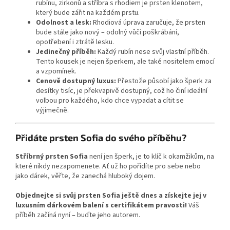
rubínu, zirkonů a stříbra s rhodiem je prsten klenotem,
který bude zářit na každém prstu.
Odolnost a lesk:
Rhodiová úprava zaručuje, že prsten
bude stále jako nový – odolný vůči poškrábání,
opotřebení i ztrátě lesku.
Jedinečný příběh:
Každý rubín nese svůj vlastní příběh.
Tento kousek je nejen šperkem, ale také nositelem emocí
a vzpomínek.
Cenově dostupný luxus:
Přestože působí jako šperk za
desítky tisíc, je překvapivě dostupný, což ho činí ideální
volbou pro každého, kdo chce vypadat a cítit se
výjimečně.
Přidáte prsten Sofia do svého příběhu?
Stříbrný prsten Sofia
není jen šperk, je to klíč k okamžikům, na
které nikdy nezapomenete. Ať už ho pořídíte pro sebe nebo
jako dárek, věřte, že zanechá hluboký dojem.
Objednejte si svůj prsten Sofia ještě dnes a získejte jej v
luxusním dárkovém balení s certifikátem pravosti!
Váš
příběh začíná nyní – buďte jeho autorem.