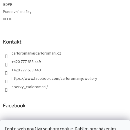
GDPR
Puncovní značky
BLOG
Kontakt
carloromani
@
carloromani.cz
+420 777 633 449
+420 777 633 449
https://www.facebook.com/carloromanijewellery
sperky_carloromani/
Facebook
Instagram
Tento web používá soubory cookie. Dalším procházením