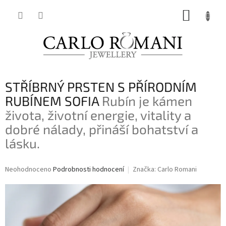
Přejít
NÁKUP
na
obsah
KOŠÍK
STŘÍBRNÝ PRSTEN S PŘÍRODNÍM
RUBÍNEM SOFIA
Rubín je kámen
života, životní energie, vitality a
dobré nálady, přináší bohatství a
lásku.
Průměrné
Neohodnoceno
Podrobnosti hodnocení
Značka:
Carlo Romani
hodnocení
produktu
je
0,0
z