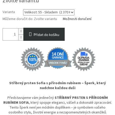
Zvolte variantu
cena:
Varianta
Můžeme doručit do:
Zvolte variantu
Možnosti doručení
Přidat do košíku
Stříbrný prsten Sofia s přírodním rubínem – Šperk, který
nadchne každou duši
Představujeme vám jedinečný
STŘÍBRNÝ PRSTEN S PŘÍRODNÍM
RUBÍNEM SOFIA
, který spojuje eleganci, vášeň a dokonalé zpracování.
Tento šperk není jen módním doplňkem – je symbolem vašeho
osobního stylu, životní energie a nezapomenutelných okamžiků.