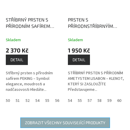
STŘÍBRNÝ PRSTEN S
PRSTEN S
PŘÍRODNÍM SAFÍREM
PŘÍRODNSTŘÍBRNÝÍM
PEKING
Safír je kamenem
AMETYSTEM LISABON
moudrosti, upřímnosti a
Ametyst podporuje
Skladem
Skladem
věrnosti.
přirozenou intuici a je
2 370 Kč
1 950 Kč
zdrojem léčivé a ochranné
síly.
DETAIL
DETAIL
Stříbrný prsten s přírodním
STŘÍBRNÝ PRSTEN S PŘÍRODNÍM
safírem PEKING – Symbol
AMETYSTEM LISABON – KLENOT,
elegance, moudrosti a
KTERÝ SI ZASLOUŽÍTE
nadčasovosti Hledáte...
Představujeme...
50
51
52
54
55
56
57
54
58
55
60
57
58
59
60
ZOBRAZIT VŠECHNY SOUVISEJÍCÍ PRODUKTY