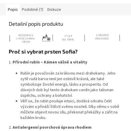
Popis
Podobné (7)
Diskuze
Detailní popis produktu
Proč si vybrat prsten Sofia?
1.
Přírodní rubín – Kámen vášně a vitality
Rubín je považován za královnu mezi drahokamy. Jeho
sytě rudá barva není jen oslnivě krásná, ale také
symbolizuje životní energii, lásku a prosperitu. Od
dávných dob byl tento drahokam ceněn jako talisman
úspěchu, ochrany a bohatství.
Věří se, že rubín posiluje intuici, dodává odvahu čelit
výzvám a přináší štěstí svému nositeli. Díky němu v sobě
můžete objevit novou sílu, překonat překážky a zářit na
každém kroku.
2.
Antialergenní povrchová úprava rhodiem