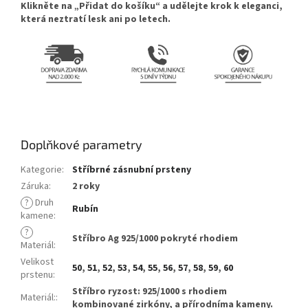
Klikněte na „Přidat do košíku“ a udělejte krok k eleganci,
která neztratí lesk ani po letech.
Doplňkové parametry
Kategorie
:
Stříbrné zásnubní prsteny
Záruka
:
2 roky
?
Druh
Rubín
kamene
:
?
Stříbro Ag 925/1000 pokryté rhodiem
Materiál
:
Velikost
50
,
51
,
52
,
53
,
54
,
55
,
56
,
57
,
58
,
59
,
60
prstenu
:
Stříbro ryzost: 925/1000 s rhodiem
Materiál:
:
kombinované zirkóny, a přírodníma kameny.