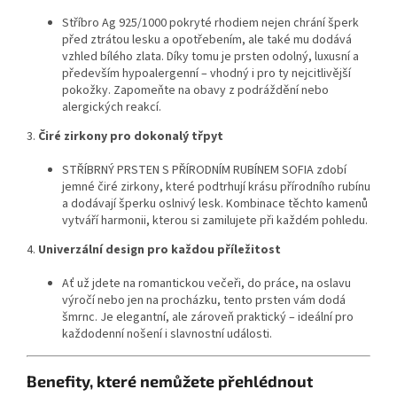
Stříbro Ag 925/1000 pokryté rhodiem nejen chrání šperk
před ztrátou lesku a opotřebením, ale také mu dodává
vzhled bílého zlata. Díky tomu je prsten odolný, luxusní a
především hypoalergenní – vhodný i pro ty nejcitlivější
pokožky. Zapomeňte na obavy z podráždění nebo
alergických reakcí.
3.
Čiré zirkony pro dokonalý třpyt
STŘÍBRNÝ PRSTEN S PŘÍRODNÍM RUBÍNEM SOFIA zdobí
jemné čiré zirkony, které podtrhují krásu přírodního rubínu
a dodávají šperku oslnivý lesk. Kombinace těchto kamenů
vytváří harmonii, kterou si zamilujete při každém pohledu.
4.
Univerzální design pro každou příležitost
Ať už jdete na romantickou večeři, do práce, na oslavu
výročí nebo jen na procházku, tento prsten vám dodá
šmrnc. Je elegantní, ale zároveň praktický – ideální pro
každodenní nošení i slavnostní události.
Benefity, které nemůžete přehlédnout