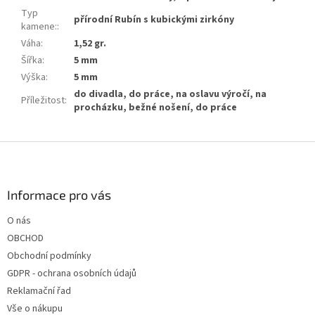
Typ
přírodní Rubín s kubickými zirkóny
kamene:
:
Váha
:
1,52 gr.
Šířka
:
5 mm
Výška
:
5 mm
do divadla, do práce, na oslavu výročí, na
Příležitost
:
procházku, bežné nošení, do práce
Z
á
p
a
Informace pro vás
t
O nás
í
OBCHOD
Obchodní podmínky
GDPR - ochrana osobních údajů
Reklamační řad
Vše o nákupu