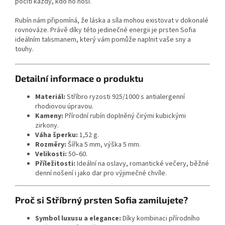
pocítí každý, kdo ho nosí.
Rubín nám připomíná, že láska a síla mohou existovat v dokonalé
rovnováze. Právě díky této jedinečné energii je prsten Sofia
ideálním talismanem, který vám pomůže naplnit vaše sny a
touhy.
Detailní informace o produktu
Materiál:
Stříbro ryzosti 925/1000 s antialergenní
rhodiovou úpravou.
Kameny:
Přírodní rubín doplněný čirými kubickými
zirkony.
Váha šperku:
1,52 g.
Rozměry:
Šířka 5 mm, výška 5 mm.
Velikosti:
50–60.
Příležitosti:
Ideální na oslavy, romantické večery, běžné
denní nošení i jako dar pro výjimečné chvíle.
Proč si Stříbrný prsten Sofia zamilujete?
Symbol luxusu a elegance:
Díky kombinaci přírodního