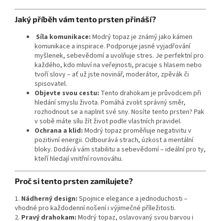
Jaký příběh vám tento prsten přináší?
Síla komunikace:
Modrý topaz je známý jako kámen
komunikace a inspirace. Podporuje jasné vyjadřování
myšlenek, sebevědomí a uvolňuje stres. Je perfektní pro
každého, kdo mluví na veřejnosti, pracuje s hlasem nebo
tvoří slovy – ať už jste novinář, moderátor, zpěvák či
spisovatel.
Objevte svou cestu:
Tento drahokam je průvodcem při
hledání smyslu života. Pomáhá zvolit správný směr,
rozhodnout se a naplnit své sny. Nosíte tento prsten? Pak
v sobě máte sílu žít život podle vlastních pravidel.
Ochrana a klid:
Modrý topaz proměňuje negativitu v
pozitivní energii. Odbourává strach, úzkost a mentální
bloky. Dodává vám stabilitu a sebevědomí – ideální pro ty,
kteří hledají vnitřní rovnováhu.
Proč si tento prsten zamilujete?
1.
Nádherný design:
Spojnice elegance a jednoduchosti –
vhodné pro každodenní nošení i výjimečné příležitosti.
2.
Pravý drahokam:
Modrý topaz, oslavovaný svou barvou i