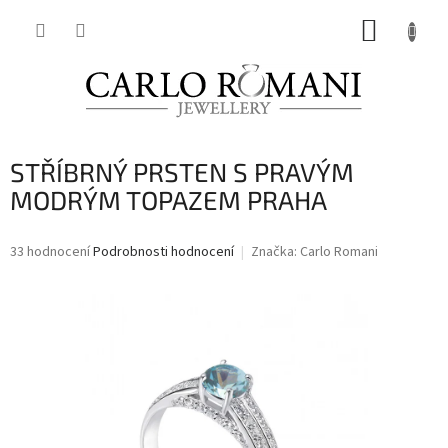
Přejít
NÁKUP
na
obsah
KOŠÍK
STŘÍBRNÝ PRSTEN S PRAVÝM
MODRÝM TOPAZEM PRAHA
Průměrné
33 hodnocení
Podrobnosti hodnocení
Značka:
Carlo Romani
hodnocení
produktu
je
3,6
z
5
hvězdiček.