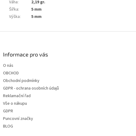
Váha
:
2,19 gr.
Šířka
:
5 mm
Výška
:
5 mm
Z
á
p
a
Informace pro vás
t
O nás
í
OBCHOD
Obchodní podmínky
GDPR - ochrana osobních údajů
Reklamační řad
Vše o nákupu
GDPR
Puncovní značky
BLOG