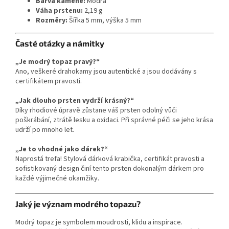
Barva kamene:
Modrá
Váha prstenu:
2,19 g
Rozměry:
Šířka 5 mm, výška 5 mm
Časté otázky a námitky
„Je modrý topaz pravý?“
Ano, veškeré drahokamy jsou autentické a jsou dodávány s
certifikátem pravosti.
„Jak dlouho prsten vydrží krásný?“
Díky rhodiové úpravě zůstane váš prsten odolný vůči
poškrábání, ztrátě lesku a oxidaci. Při správné péči se jeho krása
udrží po mnoho let.
„Je to vhodné jako dárek?“
Naprostá trefa! Stylová dárková krabička, certifikát pravosti a
sofistikovaný design činí tento prsten dokonalým dárkem pro
každé výjimečné okamžiky.
Jaký je význam modrého topazu?
Modrý topaz je symbolem moudrosti, klidu a inspirace.