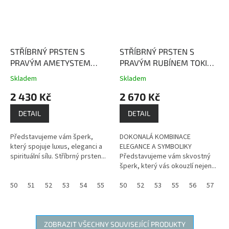
STŘÍBRNÝ PRSTEN S
STŘÍBRNÝ PRSTEN S
PRAVÝM AMETYSTEM
PRAVÝM RUBÍNEM TOKIO
PAŘÍŽ
Ametyst dodává
rubín je kámen života,
Skladem
Skladem
Průměrné
Průměrné
nositeli vnitřní sílu,
životní energie, vitality a
hodnocení
hodnocení
2 430 Kč
2 670 Kč
obnovuje oslabenou
dobré nálady
produktu
produktu
životní energii a léčí duši.
je
je
DETAIL
DETAIL
4,0
3,7
z
z
Představujeme vám šperk,
DOKONALÁ KOMBINACE
5
5
který spojuje luxus, eleganci a
ELEGANCE A SYMBOLIKY
hvězdiček.
hvězdiček.
spirituální sílu. Stříbrný prsten...
Představujeme vám skvostný
šperk, který vás okouzlí nejen...
50
51
52
53
54
55
56
50
59
52
60
53
61
55
56
57
5
ZOBRAZIT VŠECHNY SOUVISEJÍCÍ PRODUKTY