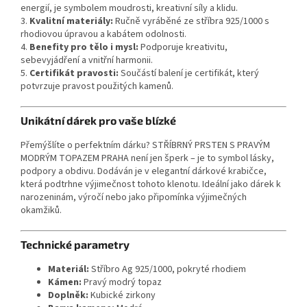
energií, je symbolem moudrosti, kreativní síly a klidu.
3.
Kvalitní materiály:
Ručně vyráběné ze stříbra 925/1000 s
rhodiovou úpravou a kabátem odolnosti.
4.
Benefity pro tělo i mysl:
Podporuje kreativitu,
sebevyjádření a vnitřní harmonii.
5.
Certifikát pravosti:
Součástí balení je certifikát, který
potvrzuje pravost použitých kamenů.
Unikátní dárek pro vaše blízké
Přemýšlíte o perfektním dárku? STŘÍBRNÝ PRSTEN S PRAVÝM
MODRÝM TOPAZEM PRAHA není jen šperk – je to symbol lásky,
podpory a obdivu. Dodáván je v elegantní dárkové krabičce,
která podtrhne výjimečnost tohoto klenotu. Ideální jako dárek k
narozeninám, výročí nebo jako připomínka výjimečných
okamžiků.
Technické parametry
Materiál:
Stříbro Ag 925/1000, pokryté rhodiem
Kámen:
Pravý modrý topaz
Doplněk:
Kubické zirkony