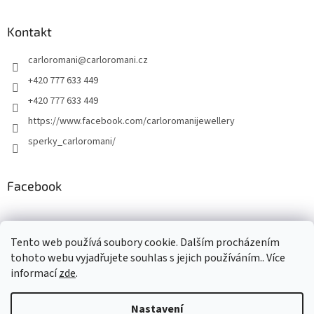
Kontakt
carloromani
@
carloromani.cz
+420 777 633 449
+420 777 633 449
https://www.facebook.com/carloromanijewellery
sperky_carloromani/
Facebook
Instagram
Tento web používá soubory cookie. Dalším procházením
tohoto webu vyjadřujete souhlas s jejich používáním.. Více
informací
zde
.
Vytvořil Shoptet
Nastavení