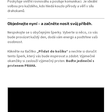
Poskytuje vnitřní rovnováhu a posiluje komunikaci. Je ideální
volbou pro každého, kdo hledá kouzlo přírody a věří v sílu
drahokamů.
Objednejte nyní – a začněte nosit svůj příběh.
Nespokojte se s obyčejnými šperky. Vyberte si něco, co vás
bude provázet každý den, dodá vám energii a podtrhne vaši
osobnost.
Klikněte na tlačítko
„Přidat do košíku“
a nechte si doručit
tento šperk, který vás bude inspirovat a zdobit. Výjimečné
okamžiky si zaslouží výjimečný prsten.
Buďte jedineční s
prstenem PRAHA.