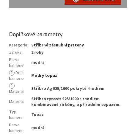
prstýnek s kamínky,
Doplňkové parametry
Kategorie
:
Stříbrné zásnubní prsteny
Záruka
:
2 roky
Barva
modrá
kamene
:
?
Druh
Modrý topaz
kamene
:
?
Stříbro Ag 925/1000 pokryté rhodiem
Materiál
:
Stříbro ryzost: 925/1000 s rhodiem
Materiál
:
kombinované zirkóny, a přírodním topazem.
Typ
Topaz
kamene
:
Barva
modrá
kamene
: