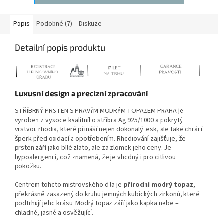
Popis
Podobné (7)
Diskuze
Detailní popis produktu
Luxusní design a precizní zpracování
STŘÍBRNÝ PRSTEN S PRAVÝM MODRÝM TOPAZEM PRAHA je
vyroben z vysoce kvalitního stříbra Ag 925/1000 a pokrytý
vrstvou rhodia, které přináší nejen dokonalý lesk, ale také chrání
šperk před oxidací a opotřebením. Rhodiování zajišťuje, že
prsten září jako bílé zlato, ale za zlomek jeho ceny. Je
hypoalergenní, což znamená, že je vhodný i pro citlivou
pokožku.
Centrem tohoto mistrovského díla je
přírodní modrý topaz
,
překrásně zasazený do kruhu jemných kubických zirkonů, které
podtrhují jeho krásu. Modrý topaz září jako kapka nebe –
chladné, jasné a osvěžující.