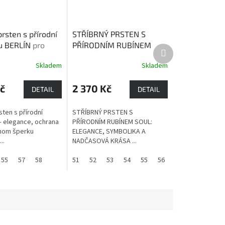
prsten s přírodní
STŘÍBRNÝ PRSTEN S
u BERLÍN
pro
PŘÍRODNÍM RUBÍNEM
Další
 spánku, zmírnění
SOUL
Rubín přináší
produkt
Skladem
Skladem
Průměrné
 únavy, dodává
bohatství a lásku. Je
hodnocení
rozhodování
zdrojem životní energie,
produktu
č
2 370 Kč
dobré nálady a vitality.
DETAIL
DETAIL
je
3,8
sten s přírodní
STŘÍBRNÝ PRSTEN S
z
 elegance, ochrana
PŘÍRODNÍM RUBÍNEM SOUL:
5
dnom šperku
ELEGANCE, SYMBOLIKA A
hvězdiček.
..
NADČASOVÁ KRÁSA ...
55
57
58
51
52
53
54
55
56
57