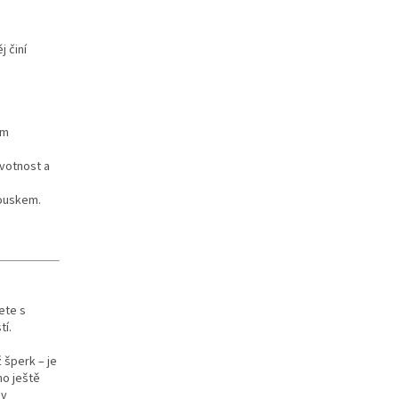
j činí
ím
ivotnost a
kouskem.
ete s
tí.
 šperk – je
ho ještě
 v