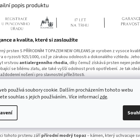
ailní popis produktu
ance a kvalita, které si zasloužíte
brný prsten S PŘÍRODNÍM TOPAZEM NEW ORLEANS je vyroben z vysoce kvali
bra o ryzosti 925/1000, což je zárukou odolnosti a dokonalého vzhledu. Jeho
yt vrstvou
antialergenního rhodia
, díky čemuž získává prsten nejen jedi
ající se bílému zlatu, ale také vyšší odolnost proti opotřebení. Je tak ideá
aždodenní nošení i pro slavnostní příležitosti.
Antialergenní úprava
: Vhodné i pro citlivou pokožku, neobsahuje nikl.
web používá soubory cookie. Dalším procházením tohoto webu
Odolnost a lesk
: Rhodium dodává šperku luxusní vzhled a chrání jej před
jete souhlas s jejich používáním.. Více informací
zde
.
ztrátou barvy.
Tradiční řemeslné zpracování
: Každý prsten je důkladně testován stá
puncovním úřadem ČR a označen továrním puncem 925.
avení
Souh
rý topaz – kámen komunikace, síly a inspirace
ci tohoto prstenu září
přírodní modrý topaz
– kámen, který uchvacuje s