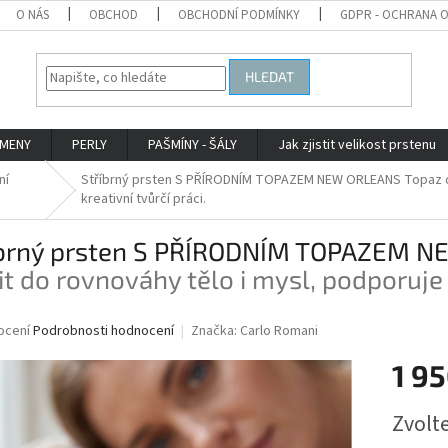
O NÁS
OBCHOD
OBCHODNÍ PODMÍNKY
GDPR - OCHRANA 
HLEDAT
AMENY
PERLY
PAŠMÍNY - ŠÁLY
Jak zjistit velikost prstenu
ní
Stříbrný prsten S PŘÍRODNÍM TOPAZEM NEW ORLEANS
Topaz d
kreativní tvůrčí práci.
íbrný prsten S PŘÍRODNÍM TOPAZEM 
it do rovnováhy tělo i mysl, podporuje k
né
ocení
Podrobnosti hodnocení
Značka:
Carlo Romani
ní
1 95
u
Měrná
Zvolt
cena: