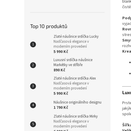
blan
čisté
Pod
vyja
Top 10 produktů
Rovn
stres
Zlaté náušnice srdíčka Lucky
Smys
Nadčasová elegance v
rozh
moderním provedení
Krea
5 990 Kč
Luxusní srdíčka náušnice
Markétky ve stříbře
890 Kč
Zlaté náušnice srdíčka Alex
Nadčasová elegance v
moderním provedení
Lux
5 990 Kč
Náušnice originálního designu
Prst
1 790 Kč
jaký
spol
Zlaté náušnice srdíčka Mirky
Nadčasová elegance v
Šířk
moderním provedení
Veli