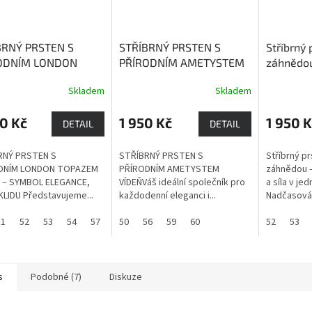
BRNÝ PRSTEN S
STŘÍBRNÝ PRSTEN S
Stříbrný 
ODNÍM LONDON
PŘÍRODNÍM AMETYSTEM
záhnědo
ZEM DAKAR
London
VÍDEŇ
ametyst je zdrojem
zlepšení
Skladem
Skladem
Průměrné
 je kámen, který
léčivé a ochranné síly,
stresu a
hodnocení
ší pevné zdraví,
podporuje přirozenou
sílu při 
produktu
0 Kč
1 950 Kč
1 950 K
ost, hojnost a
intuici
DETAIL
DETAIL
je
t.
3,7
RNÝ PRSTEN S
STŘÍBRNÝ PRSTEN S
Stříbrný pr
z
DNÍM LONDON TOPAZEM
PŘÍRODNÍM AMETYSTEM
záhnědou –
5
 – SYMBOL ELEGANCE,
VÍDEŇVáš ideální společník pro
a síla v je
hvězdiček.
 KLIDU Představujeme...
každodenní eleganci i...
Nadčasová.
51
52
53
54
57
50
56
59
60
52
53
s
Podobné (7)
Diskuze