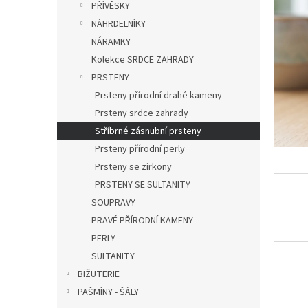
a
PŘÍVĚSKY
hvězdič
n
NÁHRDELNÍKY
e
NÁRAMKY
l
Kolekce SRDCE ZAHRADY
PRSTENY
Prsteny přírodní drahé kameny
Prsteny srdce zahrady
Stříbrné zásnubní prsteny
Prsteny přírodní perly
Prsteny se zirkony
PRSTENY SE SULTANITY
SOUPRAVY
PRAVÉ PŘÍRODNÍ KAMENY
PERLY
SULTANITY
BIŽUTERIE
PAŠMÍNY - ŠÁLY