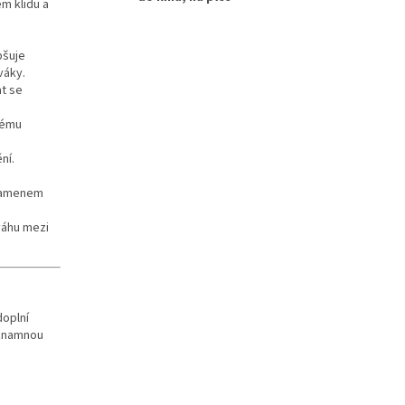
m klidu a
pšuje
váky.
at se
nému
ní.
 kamenem
ováhu mezi
oplní
ýznamnou