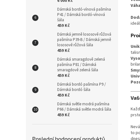
6 000 Kč
Váh
Dámská bordó-vínová pašmína
P41 / Dámská bordó-vínová
Dodá
šála
ideál
459 Kč
Dámská jemně lososově růžová
Pro
pašmína P39-B / Dámská jemně
lososově růžová šála
Unik
459 Kč
tali
Vyso
Dámská smaragdově zelená
brila
pašmína P81 / Dámská
Smys
smaragdově zelená šála
459 Kč
Univ
Pozo
Dámská bordó pašmína P9 /
Dámská bordó šála
459 Kč
Vaše
Dámská světle modrá pašmína
Každ
P66 / Dámská světle modrá šála
prst
459 Kč
Nevá
to p
Poslední hodnocení produktů
dnes 