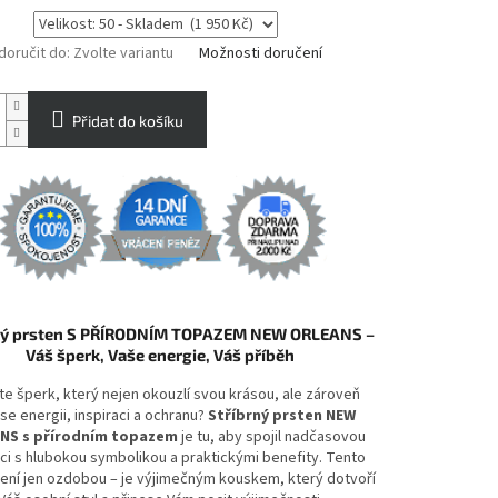
oručit do:
Zvolte variantu
Možnosti doručení
Přidat do košíku
ný prsten S PŘÍRODNÍM TOPAZEM NEW ORLEANS –
Váš šperk, Vaše energie, Váš příběh
te šperk, který nejen okouzlí svou krásou, ale zároveň
se energii, inspiraci a ochranu?
Stříbrný prsten NEW
NS s přírodním topazem
je tu, aby spojil nadčasovou
ci s hlubokou symbolikou a praktickými benefity. Tento
není jen ozdobou – je výjimečným kouskem, který dotvoří