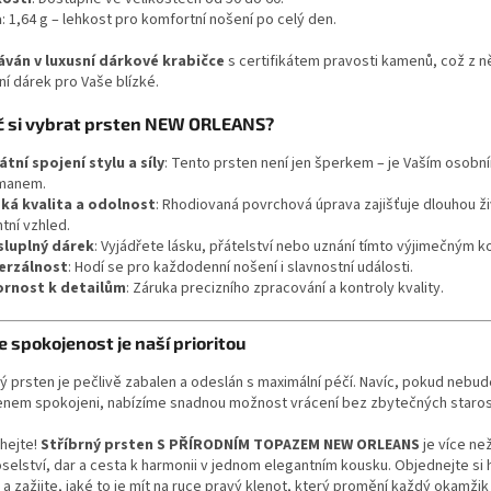
a
: 1,64 g – lehkost pro komfortní nošení po celý den.
ván v luxusní dárkové krabičce
s certifikátem pravosti kamenů, což z ně
ní dárek pro Vaše blízké.
č si vybrat prsten NEW ORLEANS?
átní spojení stylu a síly
: Tento prsten není jen šperkem – je Vaším osobn
smanem.
ká kvalita a odolnost
: Rhodiovaná povrchová úprava zajišťuje dlouhou ž
ntní vzhled.
luplný dárek
: Vyjádřete lásku, přátelství nebo uznání tímto výjimečným 
erzálnost
: Hodí se pro každodenní nošení i slavnostní události.
rnost k detailům
: Záruka precizního zpracování a kontroly kvality.
 spokojenost je naší prioritou
ý prsten je pečlivě zabalen a odeslán s maximální péčí. Navíc, pokud nebud
enem spokojeni, nabízíme snadnou možnost vrácení bez zbytečných staros
hejte!
Stříbrný prsten S PŘÍRODNÍM TOPAZEM NEW ORLEANS
je více než
oselství, dar a cesta k harmonii v jednom elegantním kousku. Objednejte si 
a zažijte, jaké to je mít na ruce pravý klenot, který promění každý okamžik