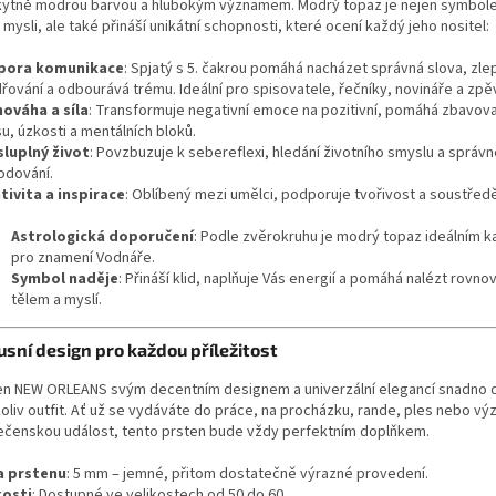
kytně modrou barvou a hlubokým významem. Modrý topaz je nejen symbole
 mysli, ale také přináší unikátní schopnosti, které ocení každý jeho nositel:
pora komunikace
: Spjatý s 5. čakrou pomáhá nacházet správná slova, zle
dřování a odbourává trému. Ideální pro spisovatele, řečníky, novináře a zpě
ováha a síla
: Transformuje negativní emoce na pozitivní, pomáhá zbavov
u, úzkosti a mentálních bloků.
luplný život
: Povzbuzuje k sebereflexi, hledání životního smyslu a správ
odování.
tivita a inspirace
: Oblíbený mezi umělci, podporuje tvořivost a soustředě
Astrologická doporučení
: Podle zvěrokruhu je modrý topaz ideálním
pro znamení Vodnáře.
Symbol naděje
: Přináší klid, naplňuje Vás energií a pomáhá nalézt rovn
tělem a myslí.
usní design pro každou příležitost
en NEW ORLEANS svým decentním designem a univerzální elegancí snadno d
koliv outfit. Ať už se vydáváte do práce, na procházku, rande, ples nebo v
ečenskou událost, tento prsten bude vždy perfektním doplňkem.
a prstenu
: 5 mm – jemné, přitom dostatečně výrazné provedení.
kosti
: Dostupné ve velikostech od 50 do 60.