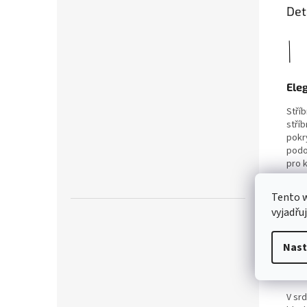
Det
Eleg
Stří
stří
pokr
podob
pro k
Tento 
vyjadřu
Nast
Mod
V srd