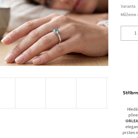
ek.
Varianta
Můžeme d
Stříbr
Hledá
přine
ORLEA
elegan
prsten 