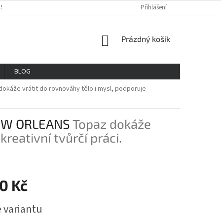
OSOBNÍCH ÚDAJŮ
REKLAMAČNÍ ŘAD
VŠE O NÁKUPU
Přihlášení
GDPR
NÁKUPNÍ
Prázdný košík
KOŠÍK
BLOG
okáže vrátit do rovnováhy tělo i mysl, podporuje
NEW ORLEANS
Topaz dokáže
reativní tvůrčí práci.
0 Kč
e variantu