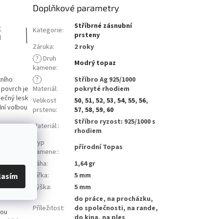
Doplňkové parametry
Stříbrné zásnubní
Kategorie
:
prsteny
Záruka
:
2 roky
?
Druh
Modrý topaz
kamene
:
tního
?
Stříbro Ag 925/1000
 povrch je
Materiál
:
pokryté rhodiem
nečný lesk
Velikost
50
,
51
,
52
,
53
,
54
,
55
,
56
,
lní volbou
prstenu
:
57
,
58
,
59
,
60
Stříbro ryzost: 925/1000 s
Materiál:
:
rhodiem
Typ
 oxidací a
přírodní Topas
kamene:
:
tním
Váha
:
1,64 gr
Šířka
:
5 mm
lasím
Výška
:
5 mm
do práce, na procházku,
Příležitost
:
do společnosti, na rande,
vou
do kina, na ples