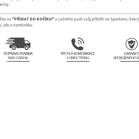
nečný.
něte na
"PŘIDAT DO KOŠÍKU"
a začněte psát svůj příběh se šperkem, který
, sílu a symboliku.