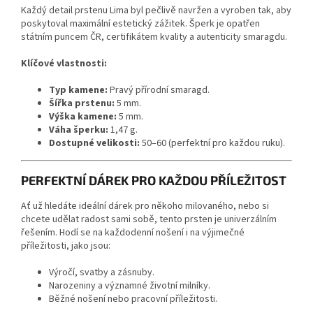
Každý detail prstenu Lima byl pečlivě navržen a vyroben tak, aby
poskytoval maximální estetický zážitek. Šperk je opatřen
státním puncem ČR, certifikátem kvality a autenticity smaragdu.
Klíčové vlastnosti:
Typ kamene:
Pravý přírodní smaragd.
Šířka prstenu:
5 mm.
Výška kamene:
5 mm.
Váha šperku:
1,47 g.
Dostupné velikosti:
50–60 (perfektní pro každou ruku).
PERFEKTNÍ DÁREK PRO KAŽDOU PŘÍLEŽITOST
Ať už hledáte ideální dárek pro někoho milovaného, nebo si
chcete udělat radost sami sobě, tento prsten je univerzálním
řešením. Hodí se na každodenní nošení i na výjimečné
příležitosti, jako jsou:
Výročí, svatby a zásnuby.
Narozeniny a významné životní milníky.
Běžné nošení nebo pracovní příležitosti.