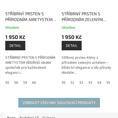
STŘÍBRNÝ PRSTEN S
STŘÍBRNÝ PRSTEN S
PŘÍRODNÍM AMETYSTEM
PŘÍRODNÍM ZELENÝM
VÍDEŇ
ametyst je zdrojem
ACHÁTEM ATÉNY
Zelený
Skladem
Skladem
Průměrné
Průměrné
léčivé a ochranné síly,
agát má harmonizující vliv
hodnocení
hodnocení
1 950 Kč
1 950 Kč
podporuje přirozenou
na celý organismus.
produktu
produktu
intuici
je
je
DETAIL
DETAIL
3,7
2,9
z
z
STŘÍBRNÝ PRSTEN S PŘÍRODNÍM
Stříbrný prsten Atény s
5
5
AMETYSTEM VÍDEŇVáš ideální
přírodním zeleným achátem –
hvězdiček.
hvězdiček.
společník pro každodenní
Dědictví elegance a síly přírody
eleganci i...
Hledáte...
50
56
59
60
50
51
52
53
54
55
5
ZOBRAZIT VŠECHNY SOUVISEJÍCÍ PRODUKTY