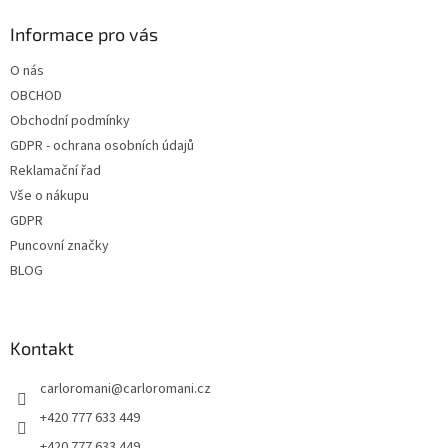
p
a
Informace pro vás
t
O nás
í
OBCHOD
Obchodní podmínky
GDPR - ochrana osobních údajů
Reklamační řad
Vše o nákupu
GDPR
Puncovní značky
BLOG
Kontakt
carloromani
@
carloromani.cz
+420 777 633 449
+420 777 633 449