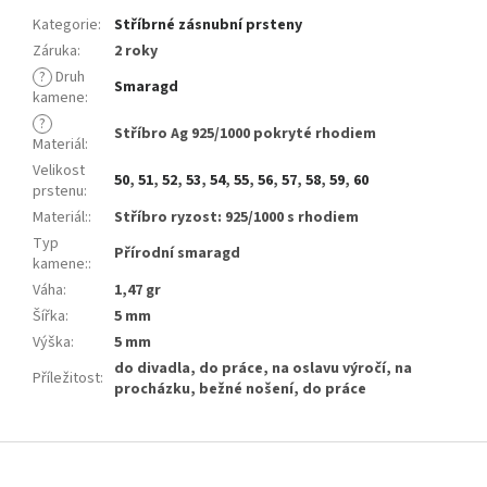
Kategorie
:
Stříbrné zásnubní prsteny
Záruka
:
2 roky
?
Druh
Smaragd
kamene
:
?
Stříbro Ag 925/1000 pokryté rhodiem
Materiál
:
Velikost
50
,
51
,
52
,
53
,
54
,
55
,
56
,
57
,
58
,
59
,
60
prstenu
:
Materiál:
:
Stříbro ryzost: 925/1000 s rhodiem
Typ
Přírodní smaragd
kamene:
:
Váha
:
1,47 gr
Šířka
:
5 mm
Výška
:
5 mm
do divadla, do práce, na oslavu výročí, na
Příležitost
:
procházku, bežné nošení, do práce
Z
á