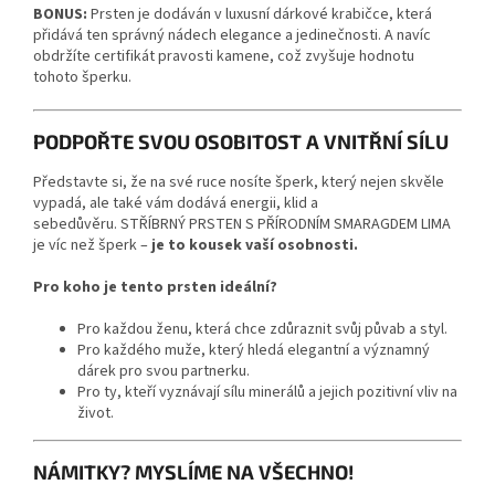
BONUS:
Prsten je dodáván v luxusní dárkové krabičce, která
přidává ten správný nádech elegance a jedinečnosti. A navíc
obdržíte certifikát pravosti kamene, což zvyšuje hodnotu
tohoto šperku.
PODPOŘTE SVOU OSOBITOST A VNITŘNÍ SÍLU
Představte si, že na své ruce nosíte šperk, který nejen skvěle
vypadá, ale také vám dodává energii, klid a
sebedůvěru. STŘÍBRNÝ PRSTEN S PŘÍRODNÍM SMARAGDEM LIMA
je víc než šperk –
je to kousek vaší osobnosti.
Pro koho je tento prsten ideální?
Pro každou ženu, která chce zdůraznit svůj půvab a styl.
Pro každého muže, který hledá elegantní a významný
dárek pro svou partnerku.
Pro ty, kteří vyznávají sílu minerálů a jejich pozitivní vliv na
život.
NÁMITKY? MYSLÍME NA VŠECHNO!