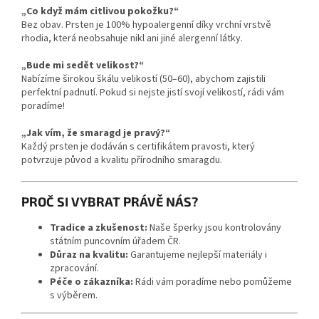
„Co když mám citlivou pokožku?“
Bez obav. Prsten je 100% hypoalergenní díky vrchní vrstvě
rhodia, která neobsahuje nikl ani jiné alergenní látky.
„Bude mi sedět velikost?“
Nabízíme širokou škálu velikostí (50–60), abychom zajistili
perfektní padnutí. Pokud si nejste jistí svojí velikostí, rádi vám
poradíme!
„Jak vím, že smaragd je pravý?“
Každý prsten je dodáván s certifikátem pravosti, který
potvrzuje původ a kvalitu přírodního smaragdu.
PROČ SI VYBRAT PRÁVĚ NÁS?
Tradice a zkušenost:
Naše šperky jsou kontrolovány
státním puncovním úřadem ČR.
Důraz na kvalitu:
Garantujeme nejlepší materiály i
zpracování.
Péče o zákazníka:
Rádi vám poradíme nebo pomůžeme
s výběrem.