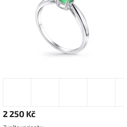
5
hvězdiček.
2 250 Kč
Měrná