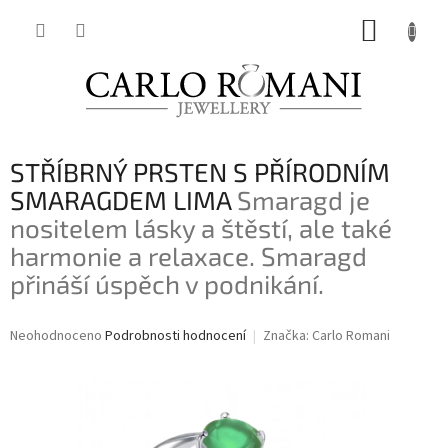
Přejít
NÁKUP
na
obsah
KOŠÍK
STŘÍBRNÝ PRSTEN S PŘÍRODNÍM
SMARAGDEM LIMA
Smaragd je
nositelem lásky a štěstí, ale také
harmonie a relaxace. Smaragd
přináší úspěch v podnikání.
Průměrné
Neohodnoceno
Podrobnosti hodnocení
Značka:
Carlo Romani
hodnocení
produktu
je
0,0
z