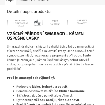
Popis
Podobné (7)
Diskuze
Detailní popis produktu
VZÁCNÝ PŘÍRODNÍ SMARAGD – KÁMEN
ÚSPĚŠNÉ LÁSKY
Smaragd, drahokam s historií sahající tisíce let do minulosti, si
získal obdiv králů, císařů a milovníků krásy. Jeho hluboká zeleň
symbolizuje mládí, regeneraci a propojení s přírodou. Tento
kámen je znám jako „kámen úspěšné lásky“, neboť otevírá
srdce, podporuje harmonii ve vztazích a přináší štěstí v lásce i
podnikání.
Proč je smaragd tak výjimečný?
Podporuje
lásku, jednotu a soucit
.
Pomáhá dosahovat
vnitřního klidu a harmonie
.
Tiší stres, zlepšuje paměť a bystří mysl.
Symbolizuje
věčnou naději, růst a obnovu
.
Přináší
úspěch v podnikání
a pomáhá uskutečnit sny a