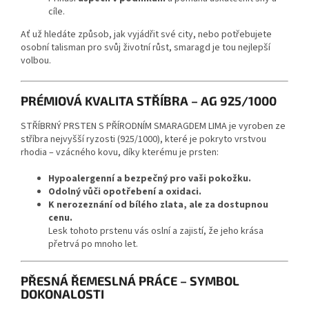
cíle.
Ať už hledáte způsob, jak vyjádřit své city, nebo potřebujete
osobní talisman pro svůj životní růst, smaragd je tou nejlepší
volbou.
PRÉMIOVÁ KVALITA STŘÍBRA – AG 925/1000
STŘÍBRNÝ PRSTEN S PŘÍRODNÍM SMARAGDEM LIMA je vyroben ze
stříbra nejvyšší ryzosti (925/1000), které je pokryto vrstvou
rhodia – vzácného kovu, díky kterému je prsten:
Hypoalergenní a bezpečný pro vaši pokožku.
Odolný vůči opotřebení a oxidaci.
K nerozeznání od bílého zlata, ale za dostupnou
cenu.
Lesk tohoto prstenu vás oslní a zajistí, že jeho krása
přetrvá po mnoho let.
PŘESNÁ ŘEMESLNÁ PRÁCE – SYMBOL
DOKONALOSTI