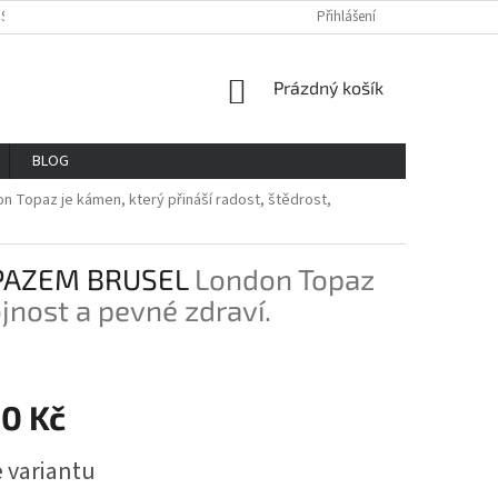
OSOBNÍCH ÚDAJŮ
REKLAMAČNÍ ŘAD
VŠE O NÁKUPU
Přihlášení
GDPR
NÁKUPNÍ
Prázdný košík
KOŠÍK
BLOG
n Topaz je kámen, který přináší radost, štědrost,
PAZEM BRUSEL
London Topaz
ojnost a pevné zdraví.
50 Kč
e variantu