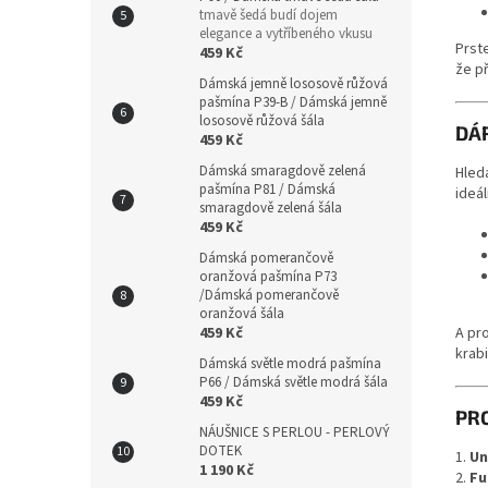
tmavě šedá budí dojem
elegance a vytříbeného vkusu
Prst
459 Kč
že p
Dámská jemně lososově růžová
pašmína P39-B / Dámská jemně
lososově růžová šála
DÁ
459 Kč
Dámská smaragdově zelená
Hled
pašmína P81 / Dámská
ideál
smaragdově zelená šála
459 Kč
Dámská pomerančově
oranžová pašmína P73
/Dámská pomerančově
oranžová šála
A pr
459 Kč
krab
Dámská světle modrá pašmína
P66 / Dámská světle modrá šála
459 Kč
PR
NÁUŠNICE S PERLOU - PERLOVÝ
DOTEK
1.
Un
1 190 Kč
2.
Fu