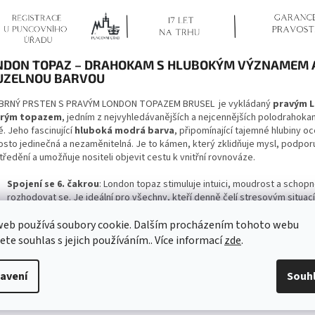
NDON TOPAZ – DRAHOKAM S HLUBOKÝM VÝZNAMEM 
UZELNOU BARVOU
BRNÝ PRSTEN S PRAVÝM LONDON TOPAZEM BRUSEL
je vykládaný
pravým 
rým topazem
, jedním z nejvyhledávanějších a nejcennějších polodrahoka
. Jeho fascinující
hluboká modrá barva
, připomínající tajemné hlubiny oc
osto jedinečná a nezaměnitelná. Je to kámen, který zklidňuje mysl, podpor
ředění a umožňuje nositeli objevit cestu k vnitřní rovnováze.
Spojení se 6. čakrou
: London topaz stimuluje intuici, moudrost a schop
rozhodovat se. Je ideální pro všechny, kteří denně čelí stresovým situací
potřebují posílit svou sebedůvěru.
web používá soubory cookie. Dalším procházením tohoto webu
Kámen vůdců a myslitelů
: Tento drahokam je mimořádně oblíbený mez
jete souhlas s jejich používáním.. Více informací
zde
.
pracovníky, učiteli i kreativními mysliteli. Pomáhá jim překonávat pochybn
zlepšovat schopnost zvládat výzvy.
avení
Souh
Symbol dobrodružství a odvahy
: Modrý London topaz byl v historii p
talisman dobrodruhů a objevitelů. Nositelům přináší radost, hojnost a pev