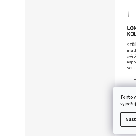
LO
KO
STŘÍ
mod
světě
napr
soust
Tento 
vyjadřu
Nast