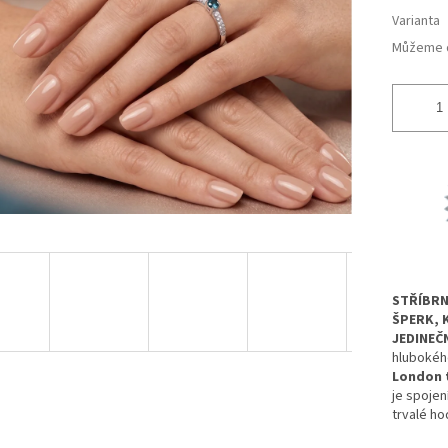
ek.
Varianta
Můžeme d
STŘÍBRN
ŠPERK, 
JEDINEČ
hlubokéh
London 
je spoje
trvalé ho