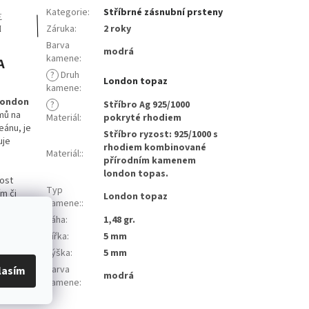
Kategorie
:
Stříbrné zásnubní prsteny
Záruka
:
2 roky
Barva
modrá
kamene
:
A
?
Druh
London topaz
kamene
:
London
?
Stříbro Ag 925/1000
mů na
Materiál
:
pokryté rhodiem
eánu, je
Stříbro ryzost: 925/1000 s
uje
rhodiem kombinované
Materiál:
:
přírodním kamenem
london topas.
nost
Typ
m či
London topaz
kamene:
:
Váha
:
1,48 gr.
i vedoucími
Šířka
:
5 mm
osti a
Výška
:
5 mm
Barva
lasím
modrá
kamene
:
ovažován za
né zdraví.