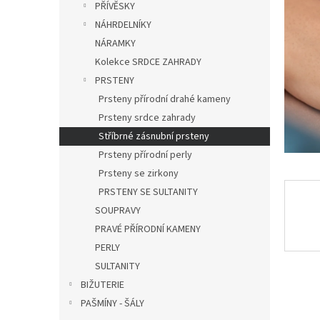
a
PŘÍVĚSKY
hvězdič
n
NÁHRDELNÍKY
e
NÁRAMKY
l
Kolekce SRDCE ZAHRADY
PRSTENY
Prsteny přírodní drahé kameny
Prsteny srdce zahrady
Stříbrné zásnubní prsteny
Prsteny přírodní perly
Prsteny se zirkony
PRSTENY SE SULTANITY
SOUPRAVY
PRAVÉ PŘÍRODNÍ KAMENY
PERLY
SULTANITY
BIŽUTERIE
PAŠMÍNY - ŠÁLY