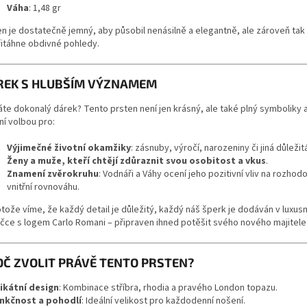
Váha
: 1,48 gr
en je dostatečně jemný, aby působil nenásilně a elegantně, ale zároveň tak
řitáhne obdivné pohledy.
REK S HLUBŠÍM VÝZNAMEM
áte dokonalý dárek? Tento prsten není jen krásný, ale také plný symboliky 
ní volbou pro:
Výjimečné životní okamžiky
: zásnuby, výročí, narozeniny či jiná důležit
Ženy a muže, kteří chtějí zdůraznit svou osobitost a vkus
.
Znamení zvěrokruhu
: Vodnáři a Váhy ocení jeho pozitivní vliv na rozhod
vnitřní rovnováhu.
otože víme, že každý detail je důležitý, každý náš šperk je dodáván v luxus
ičce s logem Carlo Romani – připraven ihned potěšit svého nového majitele
OČ ZVOLIT PRÁVĚ TENTO PRSTEN?
ikátní design
: Kombinace stříbra, rhodia a pravého London topazu.
nkčnost a pohodlí
: Ideální velikost pro každodenní nošení.