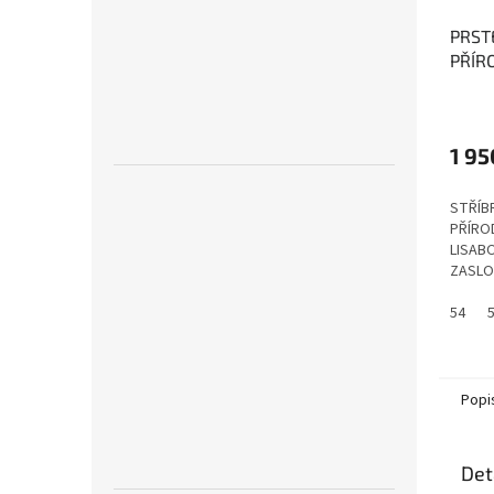
PRST
PŘÍR
AMET
Amet
přiro
1 95
zdroj
ochra
STŘÍB
PŘÍRO
LISABO
ZASLO
54
Popi
Det