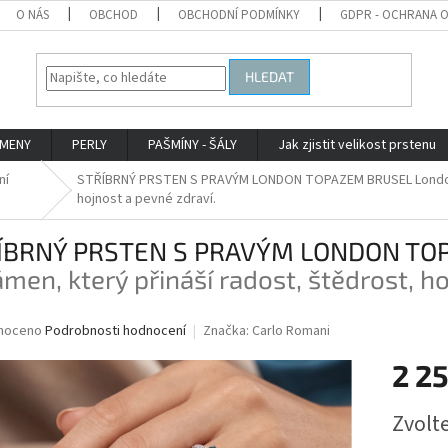
O NÁS
OBCHOD
OBCHODNÍ PODMÍNKY
GDPR - OCHRANA 
HLEDAT
AMENY
PERLY
PAŠMÍNY - ŠÁLY
Jak zjistit velikost prstenu
ní
STŘÍBRNÝ PRSTEN S PRAVÝM LONDON TOPAZEM BRUSEL
Londo
hojnost a pevné zdraví.
ÍBRNÝ PRSTEN S PRAVÝM LONDON TO
ámen, který přináší radost, štědrost, h
né
noceno
Podrobnosti hodnocení
Značka:
Carlo Romani
ní
2 2
u
Měrná
Zvolt
cena: