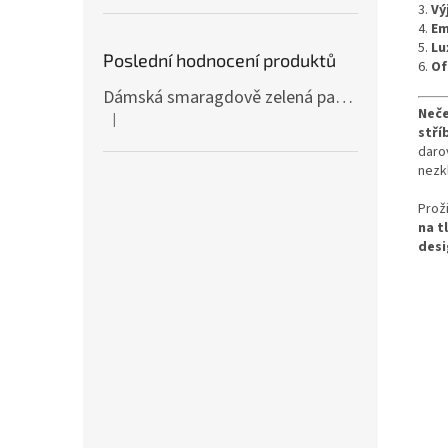
3.
Vý
4.
Em
5.
Lu
Poslední hodnocení produktů
6.
Of
Dámská smaragdově zelená pašmína P81 / Dámská smaragdově zelená šála
Neče
|
Hodnocení produktu je 4 z 5 hvězdiček.
stří
daro
nezk
Prož
na t
desi