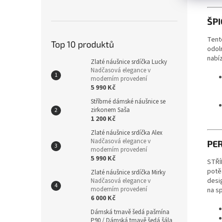
ŠP
Tent
Top 10 produktů
odol
nabíz
Zlaté náušnice srdíčka Lucky
Nadčasová elegance v
moderním provedení
5 990 Kč
Stříbrné dámské náušnice se
zirkonem Saša
1 200 Kč
Zlaté náušnice srdíčka Alex
Nadčasová elegance v
PE
moderním provedení
5 990 Kč
STŘÍ
potěš
Zlaté náušnice srdíčka Mirky
desig
Nadčasová elegance v
moderním provedení
na sp
6 000 Kč
Dámská tmavě šedá pašmína
P90 / Dámská tmavě šedá šála