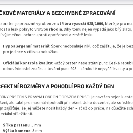
IČKOVÉ MATERIÁLY A BEZCHYBNÉ ZPRACOVÁNÍ
o prsten je precizně vyroben ze
stříbra ryzosti 925/1000
, které je pro ma
nost a lesk pokryto vrstvou
rhodia
. Díky tomu nejen vypadá jako bílý zlato,
í výjimečnou ochranu proti opotřebení a ztrátě lesku.
Hypoalergenní materiál
: Šperk neobsahuje nikl, což zajišťuje, že je be
pro jedince s citlivou pokožkou.
Oficiální kontrola kvality
: Každý prsten nese státní punc České republi
odpovědnostní značku a tovární punc 925 – záruku té nejvyšší kvality a pr
RFEKTNÍ ROZMĚRY A POHODLÍ PRO KAŽDÝ DEN
BRNÝ PRSTEN S PRAVÝM LONDON TOPAZEM BRUSEL
je navržen nejen k est
ení, ale také pro maximální pohodlí při nošení. Jeho decentní, ale sofistik
n zajišťuje, že jej můžete nosit každý den – ať už do práce, na důležité s
eciální příležitosti.
Šířka prstenu
: 5 mm
Výška kamene
: 5 mm