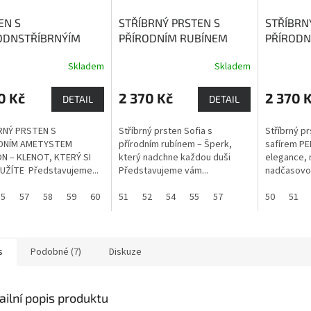
EN S
STŘÍBRNÝ PRSTEN S
STŘÍBRN
ODNSTŘÍBRNÝÍM
PŘÍRODNÍM RUBÍNEM
PŘÍRODN
YSTEM LISABON
SOFIA
Rubín je kámen
PEKING
S
Skladem
Skladem
yst podporuje
života, životní energie,
moudrost
zenou intuici a je
vitality a dobré nálady,
věrnosti.
0 Kč
2 370 Kč
2 370 
em léčivé a
přináší bohatství a lásku.
DETAIL
DETAIL
nné síly.
RNÝ PRSTEN S
Stříbrný prsten Sofia s
Stříbrný pr
DNÍM AMETYSTEM
přírodním rubínem – Šperk,
safírem PE
N – KLENOT, KTERÝ SI
který nadchne každou duši
elegance, 
UŽÍTE Představujeme...
Představujeme vám...
nadčasovos
55
57
58
59
60
51
52
54
55
57
50
51
s
Podobné (7)
Diskuze
ailní popis produktu