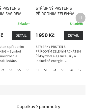
Ý PRSTEN S
STŘÍBRNÝ PRSTEN S
ÍM SAFÍREM
PŘÍRODNÍM ZELENÝM
Další
afír je kamenem
ACHÁTEM ŘÍM
Zelený
produkt
Skladem
Skladem
i, upřímnosti a
achát má harmonizující
vliv na celý organismus.
Kč
1 950 Kč
DETAIL
DETAIL
sten s přírodním
STŘÍBRNÝ PRSTEN S
KING – Symbol
PŘÍRODNÍM ZELENÝM ACHÁTEM
moudrosti a
ŘÍMSymbol elegance, síly a
ti Hledáte...
jedinečné energie –...
52
54
55
56
57
51
58
52
60
54
55
56
57
58
59
60
Doplňkové parametry