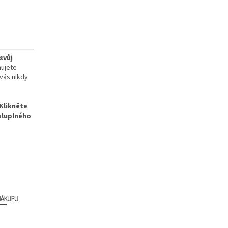
svůj
nujete
vás nikdy
Klikněte
sluplného