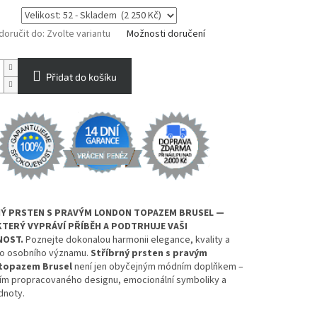
oručit do:
Zvolte variantu
Možnosti doručení
Přidat do košíku
Ý PRSTEN S PRAVÝM LONDON TOPAZEM BRUSEL —
KTERÝ VYPRÁVÍ PŘÍBĚH A PODTRHUJE VAŠI
NOST.
Poznejte dokonalou harmonii elegance, kvality a
o osobního významu.
Stříbrný prsten s pravým
topazem Brusel
není jen obyčejným módním doplňkem –
ním propracovaného designu, emocionální symboliky a
dnoty.