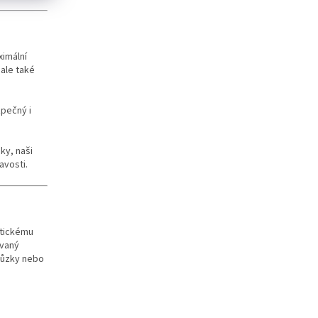
ximální
 ale také
zpečný i
ky, naši
avosti.
etickému
ovaný
chůzky nebo