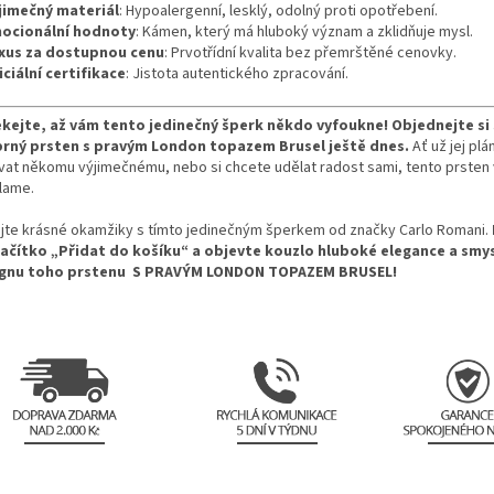
jimečný materiál
: Hypoalergenní, lesklý, odolný proti opotřebení.
ocionální hodnoty
: Kámen, který má hluboký význam a zklidňuje mysl.
xus za dostupnou cenu
: Prvotřídní kvalita bez přemrštěné cenovky.
iciální certifikace
: Jistota autentického zpracování.
kejte, až vám tento jedinečný šperk někdo vyfoukne! Objednejte si 
brný prsten s pravým London topazem Brusel ještě dnes.
Ať už jej plá
vat někomu výjimečnému, nebo si chcete udělat radost sami, tento prsten 
lame.
ijte krásné okamžiky s tímto jedinečným šperkem od značky Carlo Romani.
lačítko „Přidat do košíku“ a objevte kouzlo hluboké elegance a smy
gnu toho prstenu
S PRAVÝM LONDON TOPAZEM BRUSEL
!