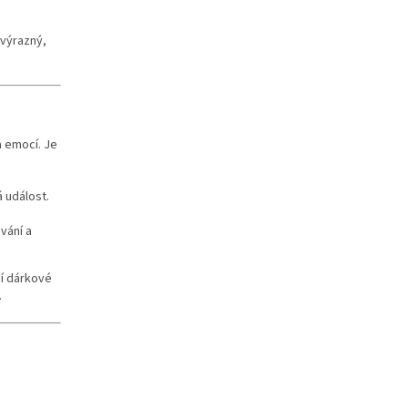
 výrazný,
a emocí. Je
á událost.
ování a
ní dárkové
.