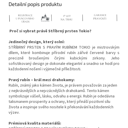
Detailní popis produktu
Proč si vybrat právě Stříbrný prsten Tokio?
Jedinečný design, který oslní:
STŘÍBRNÝ PRSTEN S PRAVÝM RUBÍNEM TOKIO je mistrovským
dílem, které kombinuje přírodní rubín zářivé červené barvy s
precizně broušenými čirými kubickými zirkony. Jeho
sofistikovaný design je dokonale elegantní a snadno se hodí pro
každodenní nošení i výjimečné příležitosti.
Pravý rubín – král mezi drahokamy:
Rubín, známý jako kámen života, je právem považován za jeden
z nejkrásnějších a nejvzácnějších drahokamů. Tento kámen
symbolizuje vášeň, lásku, odvahu a energii. Rubín je odedávna
talismanem prosperity a ochrany, který přináší pozitivní sílu
života a inspiruje svého nositele k překonávání každodenních
výzev.
Prémiová kvalita materiálů: