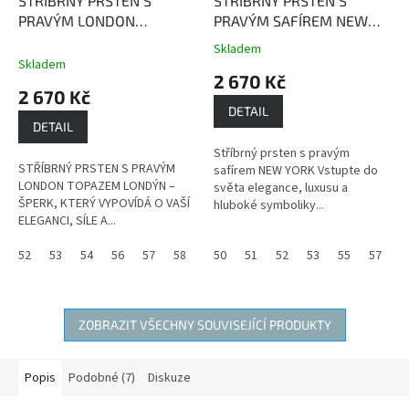
STŘÍBRNÝ PRSTEN S
STŘÍBRNÝ PRSTEN S
PRAVÝM LONDON
PRAVÝM SAFÍREM NEW
TOPAZEM LONDÝN
London
YORK
Safír je kamenem
Skladem
Průměrné
Topaz je kámen, který
moudrosti, upřímnosti a
Skladem
hodnocení
2 670 Kč
přináší radost, štědrost,
věrnosti.
produktu
2 670 Kč
hojnost a pevné zdraví.
je
DETAIL
3,7
DETAIL
z
Stříbrný prsten s pravým
5
STŘÍBRNÝ PRSTEN S PRAVÝM
safírem NEW YORK Vstupte do
hvězdiček.
LONDON TOPAZEM LONDÝN –
světa elegance, luxusu a
ŠPERK, KTERÝ VYPOVÍDÁ O VAŠÍ
hluboké symboliky...
ELEGANCI, SÍLE A...
52
53
54
56
57
58
59
50
60
51
52
53
55
57
5
ZOBRAZIT VŠECHNY SOUVISEJÍCÍ PRODUKTY
Popis
Podobné (7)
Diskuze