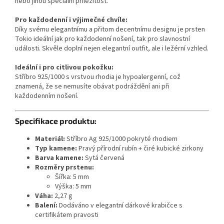
nebo jinou speciální příležitost.
Pro každodenní i výjimečné chvíle:
Díky svému elegantnímu a přitom decentnímu designu je prsten
Tokio ideální jak pro každodenní nošení, tak pro slavnostní
události. Skvěle doplní nejen elegantní outfit, ale i ležérní vzhled.
Ideální i pro citlivou pokožku:
Stříbro 925/1000 s vrstvou rhodia je hypoalergenní, což
znamená, že se nemusíte obávat podráždění ani při
každodenním nošení.
Specifikace produktu:
Materiál:
Stříbro Ag 925/1000 pokryté rhodiem
Typ kamene:
Pravý přírodní rubín + čiré kubické zirkony
Barva kamene:
Sytá červená
Rozměry prstenu:
Šířka: 5 mm
Výška: 5 mm
Váha:
2,27 g
Balení:
Dodáváno v elegantní dárkové krabičce s
certifikátem pravosti