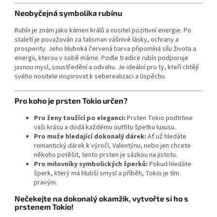
Neobyčejná symbolika rubínu
Rubín je znám jako kámen králů a nositel pozitivní energie. Po
staletí je považován za talisman vášnivé lásky, ochrany a
prosperity. Jeho hluboká červená barva připomíná sílu života a
energii, kterou v sobě máme. Podle tradice rubín podporuje
jasnou mysl, soustředění a odvahu. Je ideální pro ty, kteří chtějí
svého nositele inspirovat k seberealizaci a úspěchu.
Pro koho je prsten Tokio určen?
Pro ženy toužící po eleganci:
Prsten Tokio podtrhne
vaši krásu a dodá každému outfitu špetku luxusu.
Pro muže hledající dokonalý dárek:
Ať už hledáte
romantický dárek k výročí, Valentýnu, nebo jen chcete
někoho potěšit, tento prsten je sázkou na jistotu.
Pro milovníky symbolických šperků:
Pokud hledáte
šperk, který má hlubší smysl a příběh, Tokio je tím
pravým.
Nečekejte na dokonalý okamžik, vytvořte si ho s
prstenem Tokio!