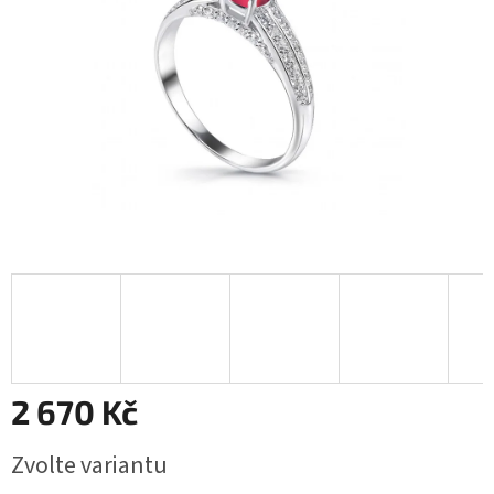
2 670 Kč
Měrná
Zvolte variantu
cena: