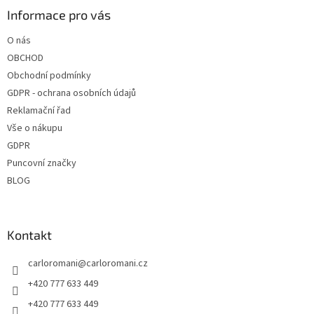
a
Informace pro vás
t
O nás
í
OBCHOD
Obchodní podmínky
GDPR - ochrana osobních údajů
Reklamační řad
Vše o nákupu
GDPR
Puncovní značky
BLOG
Kontakt
carloromani
@
carloromani.cz
+420 777 633 449
+420 777 633 449