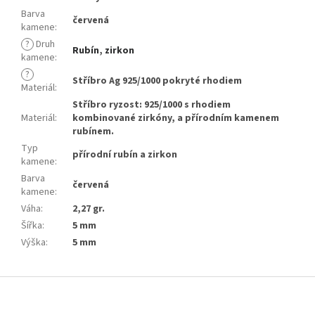
Barva
červená
kamene
:
?
Druh
Rubín
,
zirkon
kamene
:
?
Stříbro Ag 925/1000 pokryté rhodiem
Materiál
:
Stříbro ryzost: 925/1000 s rhodiem
Materiál
:
kombinované zirkóny, a přírodním kamenem
rubínem.
Typ
přírodní rubín a zirkon
kamene
:
Barva
červená
kamene
:
Váha
:
2,27 gr.
Šířka
:
5 mm
Výška
:
5 mm
Z
á
p