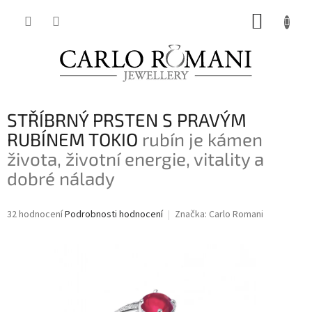
Přejít
NÁKUP
na
obsah
KOŠÍK
STŘÍBRNÝ PRSTEN S PRAVÝM
RUBÍNEM TOKIO
rubín je kámen
života, životní energie, vitality a
dobré nálady
Průměrné
32 hodnocení
Podrobnosti hodnocení
Značka:
Carlo Romani
hodnocení
produktu
je
3,7
z
5
hvězdiček.