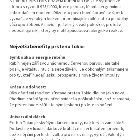
STŘÍBRNÝ PRSTEN S PRAVÝM RUBÍNEM TOKIO je vyroben ze
stříbra s ryzostí 925/1000, které je pokryté antialergenním a
antioxidačním rhodiem. Díky této povrchové úpravě se šperk
vyznačuje vysokým leskem připomínajícím bílé zlato a je odolný
vůči opotřebení. A navíc – je šetrný k vaší pokožce, protože
neobsahuje nikl, který by mohl způsobovat alergické reakce.
Největší benefity prstenu Tokio:
Symbolika a energie rubínu:
Rubín nejen září svou nádhernou červenou barvou, ale také
posiluje vitalitu, intuici a sebedůvěru. Je dokonalým talismanem
pro ty, kteří hledají lásku, prosperitu a nové životní impulsy.
Krása a odolnost:
Díky ošetření rhodiem zůstane prsten Tokio dlouho jako nový.
Rhodium chrání šperk před oxidací a poškrábáním, což znamená,
že prsten bude zářit stejným leskem i po letech nošení.
Univerzální dárek:
Prsten Tokio je skvělým dárkem pro ty, na kterých vám záleží.
Dodává se v luxusní dárkové krabičce s certifikátem pravosti,
což z něj činí perfektní volbu pro narozeniny, výročí, Valentýn