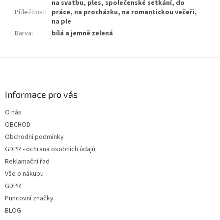
na svatbu, ples, společenské setkání, do
Příležitost
:
práce, na procházku, na romantickou večeři,
na ple
Barva
:
bílá a jemně zelená
Z
á
p
a
Informace pro vás
t
O nás
í
OBCHOD
Obchodní podmínky
GDPR - ochrana osobních údajů
Reklamační řad
Vše o nákupu
GDPR
Puncovní značky
BLOG