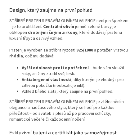
Design, který zaujme na první pohled
STŘÍBRÝ PRSTEN S PRAVÝM OLIVÍNEM VALENCIE není jen šperkem
– je to prohlášení.
Centrální olivín
jemně zelené barvy je
obklopen
drobnými čirými zirkony
, které dodávají prstenu
luxusní třpyt a oslnivý vzhled.
Prsten je vyroben ze stříbra ryzosti
925/1000
a potažen vrstvou
rhódia
, což mu dodává:
Vyšší odolnost proti opotřebení
– bude vám sloužit
roky, aniž by ztratil svůj lesk.
Antialergenní vlastnosti
, díky kterým je vhodný i pro
citlivou pokožku (neobsahuje nikl).
Vzhled bílého zlata, který zaujme na první pohled.
STŘÍBRÝ PRSTEN S PRAVÝM OLIVÍNEM VALENCIE je ztělesněním
elegance a nadčasového stylu, který se hodí pro každou
příležitost – od svateb a plesů až po pracovní schůzky,
romantické večeře či každodenní nošení.
Exkluzivní balení a certifikát jako samozřejmost