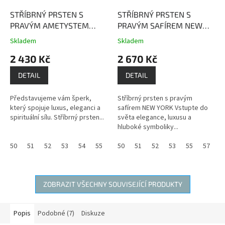
STŘÍBRNÝ PRSTEN S
STŘÍBRNÝ PRSTEN S
PRAVÝM AMETYSTEM
PRAVÝM SAFÍREM NEW
PAŘÍŽ
Ametyst dodává
YORK
Safír je kamenem
Skladem
Skladem
Průměrné
Průměrné
nositeli vnitřní sílu,
moudrosti, upřímnosti a
hodnocení
hodnocení
2 430 Kč
2 670 Kč
obnovuje oslabenou
věrnosti.
produktu
produktu
životní energii a léčí duši.
je
je
DETAIL
DETAIL
4,0
3,7
z
z
Představujeme vám šperk,
Stříbrný prsten s pravým
5
5
který spojuje luxus, eleganci a
safírem NEW YORK Vstupte do
hvězdiček.
hvězdiček.
spirituální sílu. Stříbrný prsten...
světa elegance, luxusu a
hluboké symboliky...
50
51
52
53
54
55
56
50
59
51
60
52
61
53
55
57
5
ZOBRAZIT VŠECHNY SOUVISEJÍCÍ PRODUKTY
Popis
Podobné (7)
Diskuze