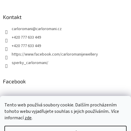
Kontakt
carloromani
@
carloromani.cz
+420 777 633 449
+420 777 633 449
https://www.facebook.com/carloromanijewellery
sperky_carloromani/
Facebook
Instagram
Tento web používá soubory cookie. Dalším procházením
tohoto webu vyjadřujete souhlas s jejich používáním.. Více
informací
zde
.
Vytvořil Shoptet