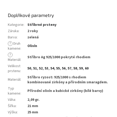
Doplňkové parametry
Kategorie
:
Stříbrné prsteny
Záruka
:
2 roky
Barva
:
zelená
?
Druh
Olivín
kamene
:
?
Stříbro Ag 925/1000 pokryté rhodiem
Materiál
:
Velikost
50
,
51
,
52
,
53
,
54
,
55
,
56
,
57
,
58
,
59
,
60
prstenu
:
Stříbro ryzost: 925/1000 s rhodiem
Materiál
:
kombinované zirkóny a přírodním smaragdem.
Typ
Přírodní olivín a kubické zirkóny (bílé barvy)
kamene
:
Váha
:
2,09 gr.
Šířka
:
21 mm
Výška
:
25 mm