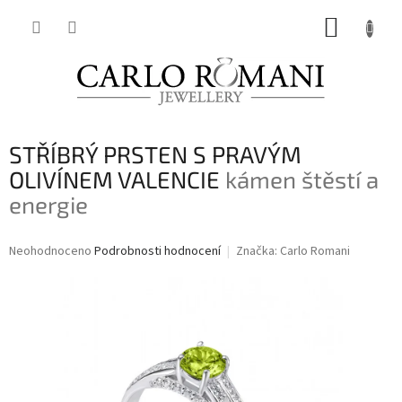
Přejít
NÁKUP
na
obsah
KOŠÍK
STŘÍBRÝ PRSTEN S PRAVÝM
OLIVÍNEM VALENCIE
kámen štěstí a
energie
Průměrné
Neohodnoceno
Podrobnosti hodnocení
Značka:
Carlo Romani
hodnocení
produktu
je
0,0
z
5
hvězdiček.