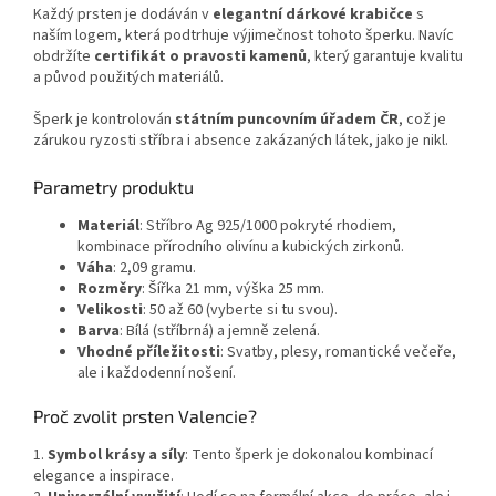
Každý prsten je dodáván v
elegantní dárkové krabičce
s
naším logem, která podtrhuje výjimečnost tohoto šperku. Navíc
obdržíte
certifikát o pravosti kamenů
, který garantuje kvalitu
a původ použitých materiálů.
Šperk je kontrolován
státním puncovním úřadem ČR
, což je
zárukou ryzosti stříbra i absence zakázaných látek, jako je nikl.
Parametry produktu
Materiál
: Stříbro Ag 925/1000 pokryté rhodiem,
kombinace přírodního olivínu a kubických zirkonů.
Váha
: 2,09 gramu.
Rozměry
: Šířka 21 mm, výška 25 mm.
Velikosti
: 50 až 60 (vyberte si tu svou).
Barva
: Bílá (stříbrná) a jemně zelená.
Vhodné příležitosti
: Svatby, plesy, romantické večeře,
ale i každodenní nošení.
Proč zvolit prsten Valencie?
1.
Symbol krásy a síly
: Tento šperk je dokonalou kombinací
elegance a inspirace.