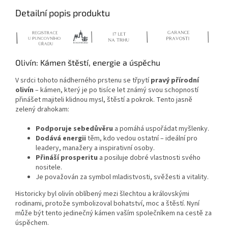
Detailní popis produktu
Olivín: Kámen štěstí, energie a úspěchu
V srdci tohoto nádherného prstenu se třpytí
pravý přírodní
olivín
– kámen, který je po tisíce let známý svou schopností
přinášet majiteli klidnou mysl, štěstí a pokrok. Tento jasně
zelený drahokam:
Podporuje sebedůvěru
a pomáhá uspořádat myšlenky.
Dodává energii
těm, kdo vedou ostatní – ideální pro
leadery, manažery a inspirativní osoby.
Přináší prosperitu
a posiluje dobré vlastnosti svého
nositele.
Je považován za symbol mladistvosti, svěžesti a vitality.
Historicky byl olivín oblíbený mezi šlechtou a královskými
rodinami, protože symbolizoval bohatství, moc a štěstí. Nyní
může být tento jedinečný kámen vaším společníkem na cestě za
úspěchem.