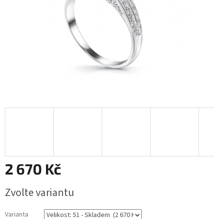
2 670 Kč
Měrná
Zvolte variantu
cena:
Varianta