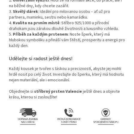
2.
Univerzální využití
: Hodí se na formální akce, do práce, ale i
na běžné dny, kdy chcete zazářit.
3.
Skvělý dárek
: Ideální pro milovanou osobu – ať už pro
partnera, maminku, sestru nebo kamarádku.
4.
Kvalita na prvním místě
: Stříbro 925/1000 a přírodní
drahokam jsou zárukou dlouhé životnosti a luxusního vzhledu.
5.
Příběh za každým prstenem
: Noste šperk, který má
hlubokou symboliku a přináší vám štěstí, prosperitu a energii pro
každý den.
Udělejte si radost ještě dnes!
Každý kousek je tvořen s láskou a precizností, abyste jej mohli
hrdě nosit po celý život. Investujte do šperku, který má hodnotu
nejen materiální, ale i emocionální.
Objednejte si
stříbrný prsten Valencie
ještě dnes a objevte
krásu, kterou si zasloužíte!