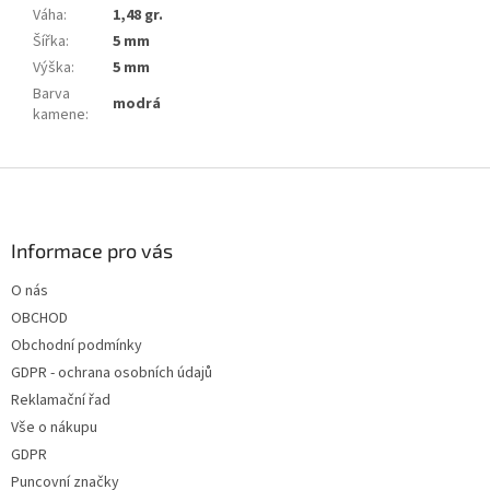
Váha
:
1,48 gr.
Šířka
:
5 mm
Výška
:
5 mm
Barva
modrá
kamene
:
Z
á
p
a
Informace pro vás
t
O nás
í
OBCHOD
Obchodní podmínky
GDPR - ochrana osobních údajů
Reklamační řad
Vše o nákupu
GDPR
Puncovní značky