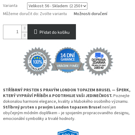
Varianta
Můžeme doručit do:
Zvolte variantu
Možnosti doručení
Přidat do košíku
STŘÍBRNÝ PRSTEN S PRAVÝM LONDON TOPAZEM BRUSEL — ŠPERK,
KTERÝ VYPRÁVÍ PŘÍBĚH A PODTRHUJE VAŠI JEDINEČNOST.
Poznejte
dokonalou harmonii elegance, kvality a hlubokého osobního významu.
Stříbrný prsten s pravým London topazem Brusel
není jen
obyčejným módním doplňkem – je spojením propracovaného designu,
emocionální symboliky a trvalé hodnoty.