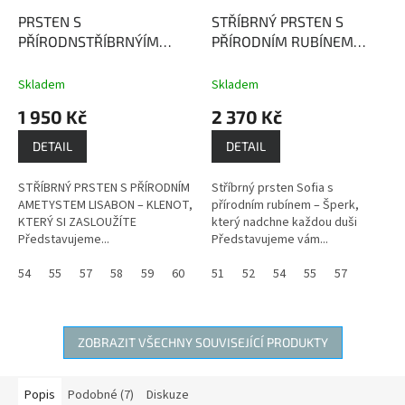
PRSTEN S
STŘÍBRNÝ PRSTEN S
PŘÍRODNSTŘÍBRNÝÍM
PŘÍRODNÍM RUBÍNEM
AMETYSTEM LISABON
SOFIA
Rubín je kámen
Ametyst podporuje
života, životní energie,
Skladem
Skladem
přirozenou intuici a je
vitality a dobré nálady,
1 950 Kč
2 370 Kč
zdrojem léčivé a ochranné
přináší bohatství a lásku.
síly.
DETAIL
DETAIL
STŘÍBRNÝ PRSTEN S PŘÍRODNÍM
Stříbrný prsten Sofia s
AMETYSTEM LISABON – KLENOT,
přírodním rubínem – Šperk,
KTERÝ SI ZASLOUŽÍTE
který nadchne každou duši
Představujeme...
Představujeme vám...
54
55
57
58
59
60
51
52
54
55
57
ZOBRAZIT VŠECHNY SOUVISEJÍCÍ PRODUKTY
Popis
Podobné (7)
Diskuze