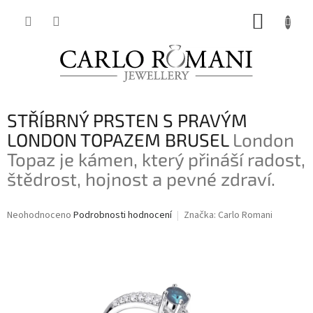
Přejít
NÁKUP
na
obsah
KOŠÍK
STŘÍBRNÝ PRSTEN S PRAVÝM
LONDON TOPAZEM BRUSEL
London
Topaz je kámen, který přináší radost,
štědrost, hojnost a pevné zdraví.
Průměrné
Neohodnoceno
Podrobnosti hodnocení
Značka:
Carlo Romani
hodnocení
produktu
je
0,0
z
5
hvězdiček.