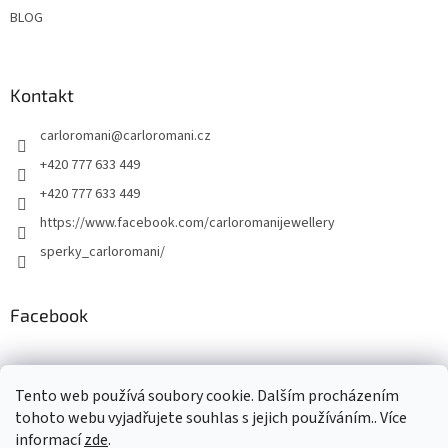
BLOG
Kontakt
carloromani
@
carloromani.cz
+420 777 633 449
+420 777 633 449
https://www.facebook.com/carloromanijewellery
sperky_carloromani/
Facebook
Instagram
Tento web používá soubory cookie. Dalším procházením
tohoto webu vyjadřujete souhlas s jejich používáním.. Více
informací
zde
.