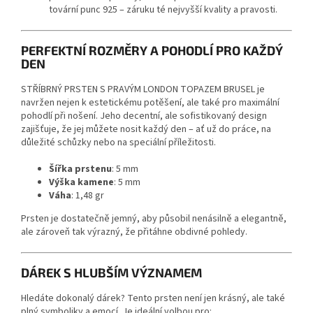
tovární punc 925 – záruku té nejvyšší kvality a pravosti.
PERFEKTNÍ ROZMĚRY A POHODLÍ PRO KAŽDÝ
DEN
STŘÍBRNÝ PRSTEN S PRAVÝM LONDON TOPAZEM BRUSEL
je
navržen nejen k estetickému potěšení, ale také pro maximální
pohodlí při nošení. Jeho decentní, ale sofistikovaný design
zajišťuje, že jej můžete nosit každý den – ať už do práce, na
důležité schůzky nebo na speciální příležitosti.
Šířka prstenu
: 5 mm
Výška kamene
: 5 mm
Váha
: 1,48 gr
Prsten je dostatečně jemný, aby působil nenásilně a elegantně,
ale zároveň tak výrazný, že přitáhne obdivné pohledy.
DÁREK S HLUBŠÍM VÝZNAMEM
Hledáte dokonalý dárek? Tento prsten není jen krásný, ale také
plný symboliky a emocí. Je ideální volbou pro: