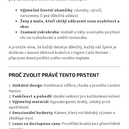
Výjimečné životní okamžiky
: zásnuby, výročí,
narozeniny či jiná důležitá událost.
Ženy a muže, kteří chtějí zdůraznit svou osobitost a
vkus
.
Znamení zvěrokruhu
: Vodnáři a Váhy ocení jeho pozitivní
vliv na rozhodování a vnitřní rovnováhu.
A protože víme, že každý detail je důležitý, každý náš šperk je
dodáván v luxusní dárkové krabičce s logem Carlo Romani –
připraven ihned potěšit svého nového majitele.
PROČ ZVOLIT PRÁVĚ TENTO PRSTEN?
1.
Unikátní design
: Kombinace stříbra, rhodia a pravého London
topazu.
2.
Funkčnost a pohodlí
: Ideální velikost pro každodenní nošení.
3.
Výjimečný materiál
: Hypoalergenní, lesklý, odolný proti
opotřebení.
4.
Emocionální hodnoty
: Kámen, který má hluboký význam a
zklidňuje mysl.
5.
Luxus za dostupnou cenu
: Prvotřídní kvalita bez přemrštěné