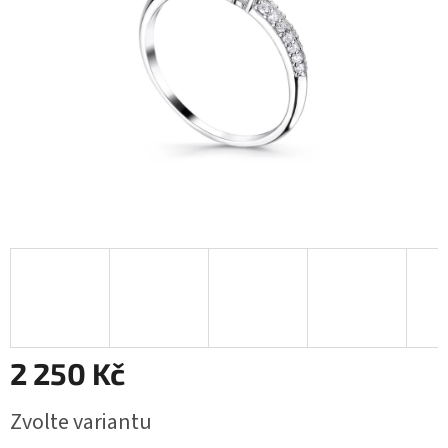
2 250 Kč
Měrná
Zvolte variantu
cena: