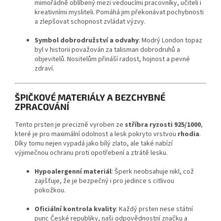
mimořádně oblíbený mezi vedoucími pracovníky, učiteli i
kreativními mysliteli. Pomáhá jim překonávat pochybnosti
a zlepšovat schopnost zvládat výzvy.
Symbol dobrodružství a odvahy
: Modrý London topaz
byl v historii považován za talisman dobrodruhů a
objevitelů. Nositelům přináší radost, hojnost a pevné
zdraví.
ŠPIČKOVÉ MATERIÁLY A BEZCHYBNÉ
ZPRACOVÁNÍ
Tento prsten je precizně vyroben ze
stříbra ryzosti 925/1000
,
které je pro maximální odolnost a lesk pokryto vrstvou
rhodia
.
Díky tomu nejen vypadá jako bílý zlato, ale také nabízí
výjimečnou ochranu proti opotřebení a ztrátě lesku.
Hypoalergenní materiál
: Šperk neobsahuje nikl, což
zajišťuje, že je bezpečný i pro jedince s citlivou
pokožkou.
Oficiální kontrola kvality
: Každý prsten nese státní
punc České republiky, naši odpovědnostní značku a