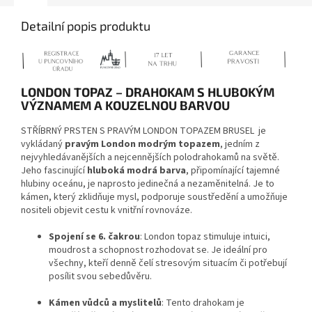
Detailní popis produktu
LONDON TOPAZ – DRAHOKAM S HLUBOKÝM
VÝZNAMEM A KOUZELNOU BARVOU
STŘÍBRNÝ PRSTEN S PRAVÝM LONDON TOPAZEM BRUSEL
je
vykládaný
pravým London modrým topazem
, jedním z
nejvyhledávanějších a nejcennějších polodrahokamů na světě.
Jeho fascinující
hluboká modrá barva
, připomínající tajemné
hlubiny oceánu, je naprosto jedinečná a nezaměnitelná. Je to
kámen, který zklidňuje mysl, podporuje soustředění a umožňuje
nositeli objevit cestu k vnitřní rovnováze.
Spojení se 6. čakrou
: London topaz stimuluje intuici,
moudrost a schopnost rozhodovat se. Je ideální pro
všechny, kteří denně čelí stresovým situacím či potřebují
posílit svou sebedůvěru.
Kámen vůdců a myslitelů
: Tento drahokam je