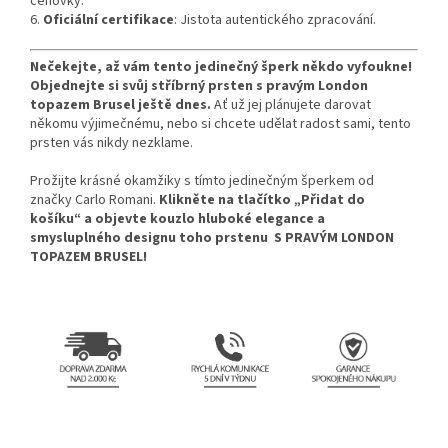
cenovky.
6.
Oficiální certifikace
: Jistota autentického zpracování.
Nečekejte, až vám tento jedinečný šperk někdo vyfoukne!
Objednejte si svůj stříbrný prsten s pravým London
topazem Brusel ještě dnes.
Ať už jej plánujete darovat
někomu výjimečnému, nebo si chcete udělat radost sami, tento
prsten vás nikdy nezklame.
Prožijte krásné okamžiky s tímto jedinečným šperkem od
značky Carlo Romani.
Klikněte na tlačítko „Přidat do
košíku“ a objevte kouzlo hluboké elegance a
smysluplného designu toho prstenu
S PRAVÝM LONDON
TOPAZEM BRUSEL
!