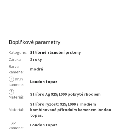
Doplňkové parametry
Kategorie
:
Stříbrné zásnubní prsteny
Záruka
:
2 roky
Barva
modrá
kamene
:
?
Druh
London topaz
kamene
:
?
Stříbro Ag 925/1000 pokryté rhodiem
Materiál
:
Stříbro ryzost: 925/1000 s rhodiem
Materiál:
:
kombinované přírodním kamenem london
topas.
Typ
London topaz
kamene:
: