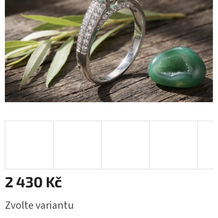
2 430 Kč
Měrná
Zvolte variantu
cena: