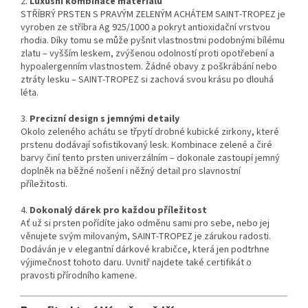
2.
Luxusní kombinace materiálů
STŘÍBRÝ PRSTEN S PRAVÝM ZELENÝM ACHÁTEM SAINT-TROPEZ je
vyroben ze stříbra Ag 925/1000 a pokryt antioxidační vrstvou
rhodia. Díky tomu se může pyšnit vlastnostmi podobnými bílému
zlatu – vyšším leskem, zvýšenou odolností proti opotřebení a
hypoalergenním vlastnostem. Žádné obavy z poškrábání nebo
ztráty lesku – SAINT-TROPEZ si zachová svou krásu po dlouhá
léta.
3.
Precizní design s jemnými detaily
Okolo zeleného achátu se třpytí drobné kubické zirkony, které
prstenu dodávají sofistikovaný lesk. Kombinace zelené a čiré
barvy činí tento prsten univerzálním – dokonale zastoupí jemný
doplněk na běžné nošení i něžný detail pro slavnostní
příležitosti.
4.
Dokonalý dárek pro každou příležitost
Ať už si prsten pořídíte jako odměnu sami pro sebe, nebo jej
věnujete svým milovaným, SAINT-TROPEZ je zárukou radosti.
Dodáván je v elegantní dárkové krabičce, která jen podtrhne
výjimečnost tohoto daru. Uvnitř najdete také certifikát o
pravosti přírodního kamene.