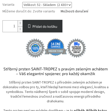
Varianta
Můžeme doručit do:
Zvolte variantu
Možnosti doručení
Přidat do košíku
Stříbrný prsten SAINT-TROPEZ s pravým zeleným achátem
– Váš elegantní spojenec pro každý okamžik
Stříbrný prsten SAINT-TROPEZ s přírodním zeleným achátem je
dokonalou volbou pro ty, kteří hledají harmonii mezi elegancí, kvalitou a
symbolikou. Tento nádherný šperk v sobě spojuje moderní design,
tradiční řemeslnou zručnost a nadčasovou energii přírodního
drahokamu.
Tento prsten není jen módním doplňkem – je to
příběh
.
Příběh krásy,