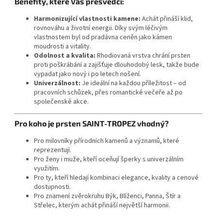
Benefity, které Vás přesvědčí:
Harmonizující vlastnosti kamene:
Achát přináší klid,
rovnováhu a životní energii. Díky svým léčivým
vlastnostem byl od pradávna ceněn jako kámen
moudrosti a vitality.
Odolnost a kvalita:
Rhodiovaná vrstva chrání prsten
proti poškrábání a zajišťuje dlouhodobý lesk, takže bude
vypadat jako nový i po letech nošení.
Univerzálnost:
Je ideální na každou příležitost – od
pracovních schůzek, přes romantické večeře až po
společenské akce.
Pro koho je prsten SAINT-TROPEZ vhodný?
Pro milovníky přírodních kamenů a významů, které
reprezentují.
Pro ženy i muže, kteří oceňují šperky s univerzálním
využitím.
Pro ty, kteří hledají kombinaci elegance, kvality a cenové
dostupnosti.
Pro znamení zvěrokruhu Býk, Blíženci, Panna, Štír a
Střelec, kterým achát přináší největší harmonii.