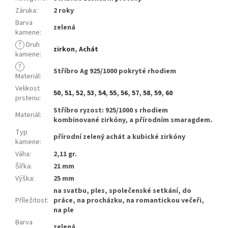
Záruka
:
2 roky
Barva
zelená
kamene
:
?
Druh
zirkon
,
Achát
kamene
:
?
Stříbro Ag 925/1000 pokryté rhodiem
Materiál
:
Velikost
50
,
51
,
52
,
53
,
54
,
55
,
56
,
57
,
58
,
59
,
60
prstenu
:
Stříbro ryzost: 925/1000 s rhodiem
Materiál
:
kombinované zirkóny, a přírodním smaragdem.
Typ
přírodní zelený achát a kubické zirkóny
kamene
:
Váha
:
2,11 gr.
Šířka
:
21 mm
Výška
:
25 mm
na svatbu, ples, společenské setkání, do
Příležitost
:
práce, na procházku, na romantickou večeři,
na ple
Barva
zelená