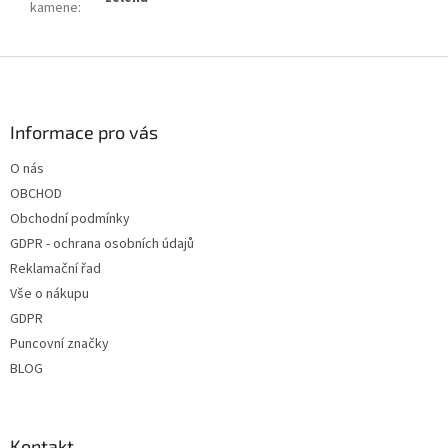
kamene
:
Z
á
p
a
Informace pro vás
t
O nás
í
OBCHOD
Obchodní podmínky
GDPR - ochrana osobních údajů
Reklamační řad
Vše o nákupu
GDPR
Puncovní značky
BLOG
Kontakt