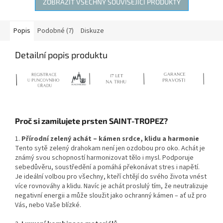
ZOBRAZIT VŠECHNY SOUVISEJÍCÍ PRODUKTY
Popis
Podobné (7)
Diskuze
Detailní popis produktu
Proč si zamilujete prsten SAINT-TROPEZ?
1.
Přírodní zelený achát – kámen srdce, klidu a harmonie
Tento sytě zelený drahokam není jen ozdobou pro oko. Achát je
známý svou schopností harmonizovat tělo i mysl. Podporuje
sebedůvěru, soustředění a pomáhá překonávat stres i napětí.
Je ideální volbou pro všechny, kteří chtějí do svého života vnést
více rovnováhy a klidu. Navíc je achát proslulý tím, že neutralizuje
negativní energii a může sloužit jako ochranný kámen – ať už pro
Vás, nebo Vaše blízké.