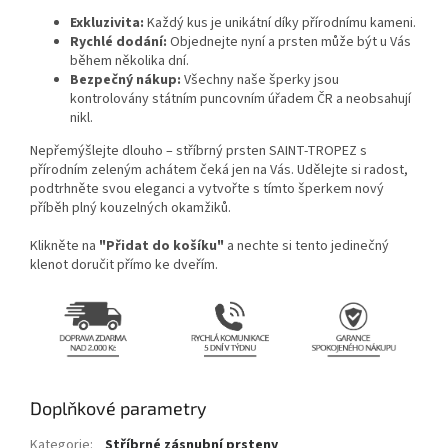
Exkluzivita:
Každý kus je unikátní díky přírodnímu kameni.
Rychlé dodání:
Objednejte nyní a prsten může být u Vás
během několika dní.
Bezpečný nákup:
Všechny naše šperky jsou
kontrolovány státním puncovním úřadem ČR a neobsahují
nikl.
Nepřemýšlejte dlouho – stříbrný prsten SAINT-TROPEZ s
přírodním zeleným achátem čeká jen na Vás. Udělejte si radost,
podtrhněte svou eleganci a vytvořte s tímto šperkem nový
příběh plný kouzelných okamžiků.
Klikněte na
"Přidat do košíku"
a nechte si tento jedinečný
klenot doručit přímo ke dveřím.
Doplňkové parametry
Kategorie
:
Stříbrné zásnubní prsteny