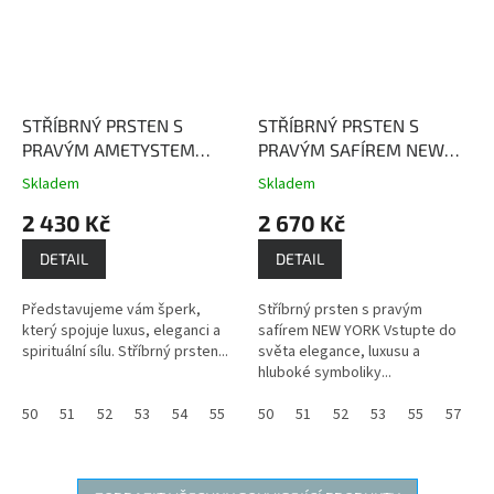
STŘÍBRNÝ PRSTEN S
STŘÍBRNÝ PRSTEN S
PRAVÝM AMETYSTEM
PRAVÝM SAFÍREM NEW
PAŘÍŽ
Ametyst dodává
YORK
Safír je kamenem
Skladem
Skladem
Průměrné
Průměrné
nositeli vnitřní sílu,
moudrosti, upřímnosti a
hodnocení
hodnocení
2 430 Kč
2 670 Kč
obnovuje oslabenou
věrnosti.
produktu
produktu
životní energii a léčí duši.
je
je
DETAIL
DETAIL
4,0
3,7
z
z
Představujeme vám šperk,
Stříbrný prsten s pravým
5
5
který spojuje luxus, eleganci a
safírem NEW YORK Vstupte do
hvězdiček.
hvězdiček.
spirituální sílu. Stříbrný prsten...
světa elegance, luxusu a
hluboké symboliky...
50
51
52
53
54
55
56
50
59
51
60
52
61
53
55
57
5