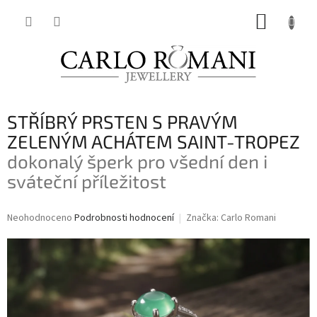
Přejít
NÁKUP
na
obsah
KOŠÍK
STŘÍBRÝ PRSTEN S PRAVÝM
ZELENÝM ACHÁTEM SAINT-TROPEZ
dokonalý šperk pro všední den i
sváteční příležitost
Průměrné
Neohodnoceno
Podrobnosti hodnocení
Značka:
Carlo Romani
hodnocení
produktu
je
0,0
z
5
hvězdiček.