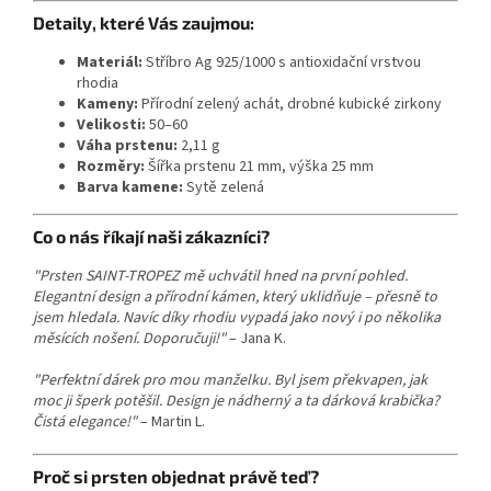
Detaily, které Vás zaujmou:
Materiál:
Stříbro Ag 925/1000 s antioxidační vrstvou
rhodia
Kameny:
Přírodní zelený achát, drobné kubické zirkony
Velikosti:
50–60
Váha prstenu:
2,11 g
Rozměry:
Šířka prstenu 21 mm, výška 25 mm
Barva kamene:
Sytě zelená
Co o nás říkají naši zákazníci?
"Prsten SAINT-TROPEZ mě uchvátil hned na první pohled.
Elegantní design a přírodní kámen, který uklidňuje – přesně to
jsem hledala. Navíc díky rhodiu vypadá jako nový i po několika
měsících nošení. Doporučuji!"
– Jana K.
"Perfektní dárek pro mou manželku. Byl jsem překvapen, jak
moc ji šperk potěšil. Design je nádherný a ta dárková krabička?
Čistá elegance!"
– Martin L.
Proč si prsten objednat právě teď?