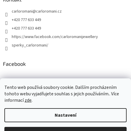
carloromani
@
carloromani.cz
+420 777 633 449
+420 777 633 449
https://www.facebook.com/carloromanijewellery
sperky_carloromani/
Facebook
Instagram
Tento web používá soubory cookie. Dalším procházením
tohoto webu vyjadřujete souhlas s jejich používáním.. Více
informací
zde
.
Vytvořil Shoptet
Nastavení
Copyright 2026
www.carloromani-shop.cz
. Všechna práva