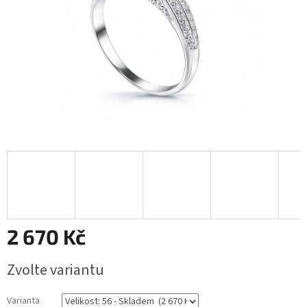
2 670 Kč
Měrná
Zvolte variantu
cena:
Varianta