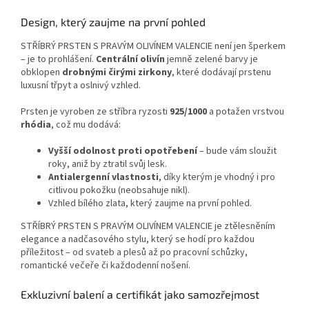
Design, který zaujme na první pohled
STŘÍBRÝ PRSTEN S PRAVÝM OLIVÍNEM VALENCIE není jen šperkem
– je to prohlášení.
Centrální olivín
jemně zelené barvy je
obklopen
drobnými čirými zirkony
, které dodávají prstenu
luxusní třpyt a oslnivý vzhled.
Prsten je vyroben ze stříbra ryzosti
925/1000
a potažen vrstvou
rhódia
, což mu dodává:
Vyšší odolnost proti opotřebení
– bude vám sloužit
roky, aniž by ztratil svůj lesk.
Antialergenní vlastnosti
, díky kterým je vhodný i pro
citlivou pokožku (neobsahuje nikl).
Vzhled bílého zlata, který zaujme na první pohled.
STŘÍBRÝ PRSTEN S PRAVÝM OLIVÍNEM VALENCIE je ztělesněním
elegance a nadčasového stylu, který se hodí pro každou
příležitost – od svateb a plesů až po pracovní schůzky,
romantické večeře či každodenní nošení.
Exkluzivní balení a certifikát jako samozřejmost