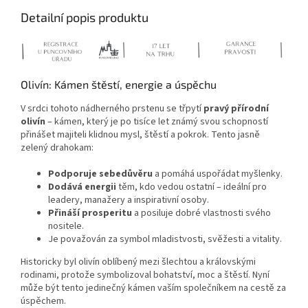
Detailní popis produktu
Olivín: Kámen štěstí, energie a úspěchu
V srdci tohoto nádherného prstenu se třpytí
pravý přírodní
olivín
– kámen, který je po tisíce let známý svou schopností
přinášet majiteli klidnou mysl, štěstí a pokrok. Tento jasně
zelený drahokam:
Podporuje sebedůvěru
a pomáhá uspořádat myšlenky.
Dodává energii
těm, kdo vedou ostatní – ideální pro
leadery, manažery a inspirativní osoby.
Přináší prosperitu
a posiluje dobré vlastnosti svého
nositele.
Je považován za symbol mladistvosti, svěžesti a vitality.
Historicky byl olivín oblíbený mezi šlechtou a královskými
rodinami, protože symbolizoval bohatství, moc a štěstí. Nyní
může být tento jedinečný kámen vaším společníkem na cestě za
úspěchem.