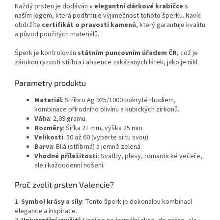
Každý prsten je dodáván v
elegantní dárkové krabičce
s
naším logem, která podtrhuje výjimečnost tohoto šperku. Navíc
obdržíte
certifikát o pravosti kamenů
, který garantuje kvalitu
a původ použitých materiálů.
Šperk je kontrolován
státním puncovním úřadem ČR
, což je
zárukou ryzosti stříbra i absence zakázaných látek, jako je nikl.
Parametry produktu
Materiál
: Stříbro Ag 925/1000 pokryté rhodiem,
kombinace přírodního olivínu a kubických zirkonů.
Váha
: 2,09 gramu.
Rozměry
: Šířka 21 mm, výška 25 mm.
Velikosti
: 50 až 60 (vyberte si tu svou).
Barva
: Bílá (stříbrná) a jemně zelená.
Vhodné příležitosti
: Svatby, plesy, romantické večeře,
ale i každodenní nošení.
Proč zvolit prsten Valencie?
1.
Symbol krásy a síly
: Tento šperk je dokonalou kombinací
elegance a inspirace.