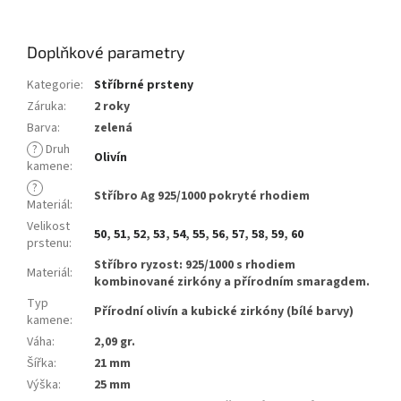
Doplňkové parametry
Kategorie
:
Stříbrné prsteny
Záruka
:
2 roky
Barva
:
zelená
?
Druh
Olivín
kamene
:
?
Stříbro Ag 925/1000 pokryté rhodiem
Materiál
:
Velikost
50
,
51
,
52
,
53
,
54
,
55
,
56
,
57
,
58
,
59
,
60
prstenu
:
Stříbro ryzost: 925/1000 s rhodiem
Materiál
:
kombinované zirkóny a přírodním smaragdem.
Typ
Přírodní olivín a kubické zirkóny (bílé barvy)
kamene
:
Váha
:
2,09 gr.
Šířka
:
21 mm
Výška
:
25 mm