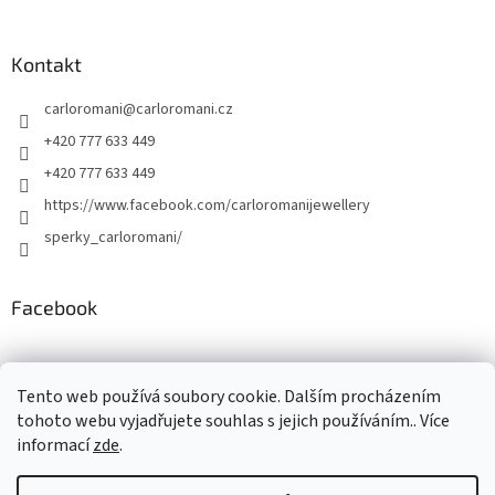
Kontakt
carloromani
@
carloromani.cz
+420 777 633 449
+420 777 633 449
https://www.facebook.com/carloromanijewellery
sperky_carloromani/
Facebook
Instagram
Tento web používá soubory cookie. Dalším procházením
tohoto webu vyjadřujete souhlas s jejich používáním.. Více
informací
zde
.
Vytvořil Shoptet