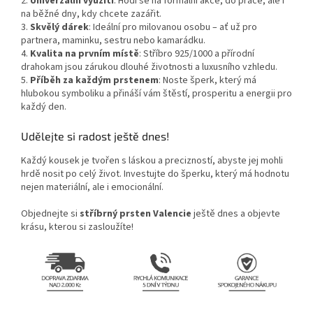
2.
Univerzální využití
: Hodí se na formální akce, do práce, ale i
na běžné dny, kdy chcete zazářit.
3.
Skvělý dárek
: Ideální pro milovanou osobu – ať už pro
partnera, maminku, sestru nebo kamarádku.
4.
Kvalita na prvním místě
: Stříbro 925/1000 a přírodní
drahokam jsou zárukou dlouhé životnosti a luxusního vzhledu.
5.
Příběh za každým prstenem
: Noste šperk, který má
hlubokou symboliku a přináší vám štěstí, prosperitu a energii pro
každý den.
Udělejte si radost ještě dnes!
Každý kousek je tvořen s láskou a precizností, abyste jej mohli
hrdě nosit po celý život. Investujte do šperku, který má hodnotu
nejen materiální, ale i emocionální.
Objednejte si
stříbrný prsten Valencie
ještě dnes a objevte
krásu, kterou si zasloužíte!