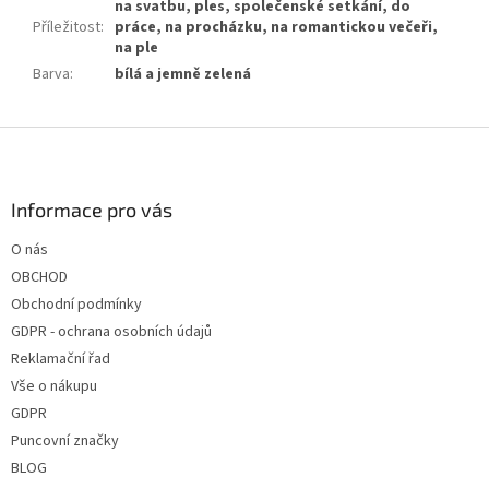
na svatbu, ples, společenské setkání, do
Příležitost
:
práce, na procházku, na romantickou večeři,
na ple
Barva
:
bílá a jemně zelená
Z
á
p
a
Informace pro vás
t
O nás
í
OBCHOD
Obchodní podmínky
GDPR - ochrana osobních údajů
Reklamační řad
Vše o nákupu
GDPR
Puncovní značky
BLOG