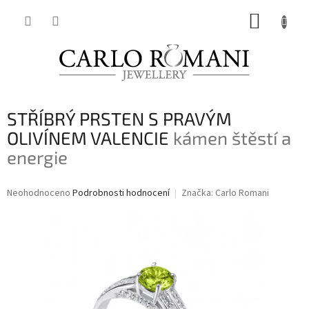
Přejít
NÁKUP
na
obsah
KOŠÍK
STŘÍBRÝ PRSTEN S PRAVÝM
OLIVÍNEM VALENCIE
kámen štěstí a
energie
Průměrné
Neohodnoceno
Podrobnosti hodnocení
Značka:
Carlo Romani
hodnocení
produktu
je
0,0
z
5
hvězdiček.