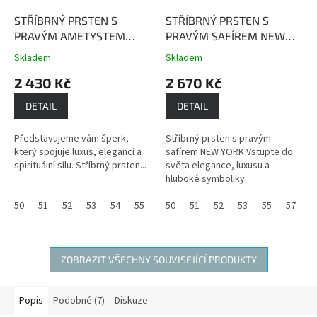
STŘÍBRNÝ PRSTEN S
STŘÍBRNÝ PRSTEN S
PRAVÝM AMETYSTEM
PRAVÝM SAFÍREM NEW
PAŘÍŽ
Ametyst dodává
YORK
Safír je kamenem
Skladem
Skladem
Průměrné
Průměrné
nositeli vnitřní sílu,
moudrosti, upřímnosti a
hodnocení
hodnocení
2 430 Kč
2 670 Kč
obnovuje oslabenou
věrnosti.
produktu
produktu
životní energii a léčí duši.
je
je
DETAIL
DETAIL
4,0
3,7
z
z
Představujeme vám šperk,
Stříbrný prsten s pravým
5
5
který spojuje luxus, eleganci a
safírem NEW YORK Vstupte do
hvězdiček.
hvězdiček.
spirituální sílu. Stříbrný prsten...
světa elegance, luxusu a
hluboké symboliky...
50
51
52
53
54
55
56
50
59
51
60
52
61
53
55
57
5
ZOBRAZIT VŠECHNY SOUVISEJÍCÍ PRODUKTY
Popis
Podobné (7)
Diskuze