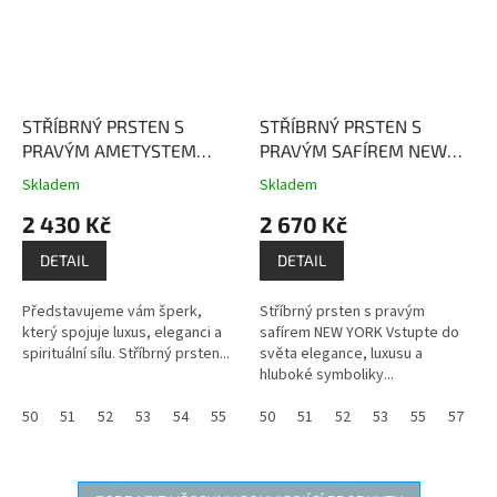
STŘÍBRNÝ PRSTEN S
STŘÍBRNÝ PRSTEN S
PRAVÝM AMETYSTEM
PRAVÝM SAFÍREM NEW
PAŘÍŽ
Ametyst dodává
YORK
Safír je kamenem
Skladem
Skladem
Průměrné
Průměrné
nositeli vnitřní sílu,
moudrosti, upřímnosti a
hodnocení
hodnocení
2 430 Kč
2 670 Kč
obnovuje oslabenou
věrnosti.
produktu
produktu
životní energii a léčí duši.
je
je
DETAIL
DETAIL
4,0
3,7
z
z
Představujeme vám šperk,
Stříbrný prsten s pravým
5
5
který spojuje luxus, eleganci a
safírem NEW YORK Vstupte do
hvězdiček.
hvězdiček.
spirituální sílu. Stříbrný prsten...
světa elegance, luxusu a
hluboké symboliky...
50
51
52
53
54
55
56
50
59
51
60
52
61
53
55
57
5