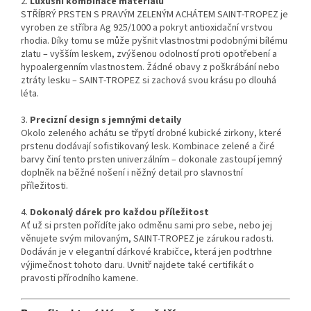
2.
Luxusní kombinace materiálů
STŘÍBRÝ PRSTEN S PRAVÝM ZELENÝM ACHÁTEM SAINT-TROPEZ je
vyroben ze stříbra Ag 925/1000 a pokryt antioxidační vrstvou
rhodia. Díky tomu se může pyšnit vlastnostmi podobnými bílému
zlatu – vyšším leskem, zvýšenou odolností proti opotřebení a
hypoalergenním vlastnostem. Žádné obavy z poškrábání nebo
ztráty lesku – SAINT-TROPEZ si zachová svou krásu po dlouhá
léta.
3.
Precizní design s jemnými detaily
Okolo zeleného achátu se třpytí drobné kubické zirkony, které
prstenu dodávají sofistikovaný lesk. Kombinace zelené a čiré
barvy činí tento prsten univerzálním – dokonale zastoupí jemný
doplněk na běžné nošení i něžný detail pro slavnostní
příležitosti.
4.
Dokonalý dárek pro každou příležitost
Ať už si prsten pořídíte jako odměnu sami pro sebe, nebo jej
věnujete svým milovaným, SAINT-TROPEZ je zárukou radosti.
Dodáván je v elegantní dárkové krabičce, která jen podtrhne
výjimečnost tohoto daru. Uvnitř najdete také certifikát o
pravosti přírodního kamene.