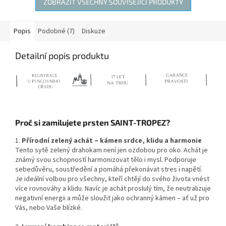
ZOBRAZIT VŠECHNY SOUVISEJÍCÍ PRODUKTY
Popis
Podobné (7)
Diskuze
Detailní popis produktu
Proč si zamilujete prsten SAINT-TROPEZ?
1.
Přírodní zelený achát – kámen srdce, klidu a harmonie
Tento sytě zelený drahokam není jen ozdobou pro oko. Achát je
známý svou schopností harmonizovat tělo i mysl. Podporuje
sebedůvěru, soustředění a pomáhá překonávat stres i napětí.
Je ideální volbou pro všechny, kteří chtějí do svého života vnést
více rovnováhy a klidu. Navíc je achát proslulý tím, že neutralizuje
negativní energii a může sloužit jako ochranný kámen – ať už pro
Vás, nebo Vaše blízké.