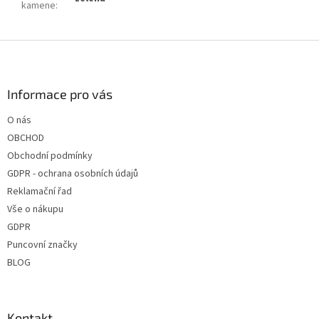
kamene
:
Z
á
p
a
Informace pro vás
t
O nás
í
OBCHOD
Obchodní podmínky
GDPR - ochrana osobních údajů
Reklamační řad
Vše o nákupu
GDPR
Puncovní značky
BLOG
Kontakt