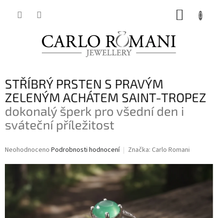
Přejít
NÁKUP
na
obsah
KOŠÍK
STŘÍBRÝ PRSTEN S PRAVÝM
ZELENÝM ACHÁTEM SAINT-TROPEZ
dokonalý šperk pro všední den i
sváteční příležitost
Průměrné
Neohodnoceno
Podrobnosti hodnocení
Značka:
Carlo Romani
hodnocení
produktu
je
0,0
z
5
hvězdiček.