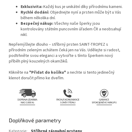
Exkluzivita:
Každý kus je unikátní díky přírodnímu kameni.
Rychlé dodání:
Objednejte nyní a prsten může být u Vás
během několika dní.
Bezpečný nákup:
Všechny naše šperky jsou
kontrolovány státním puncovním úřadem ČR a neobsahují
nikl.
Nepřemýšlejte dlouho – stříbrný prsten SAINT-TROPEZ s
přírodním zeleným achátem čeká jen na Vás. Udělejte si radost,
podtrhněte svou eleganci a vytvořte s tímto šperkem nový
příběh plný kouzelných okamžiků.
Klikněte na
"Přidat do košíku"
a nechte si tento jedinečný
klenot doručit přímo ke dveřím.
Doplňkové parametry
Kategorie
:
Stříbrné zásnubní prsteny