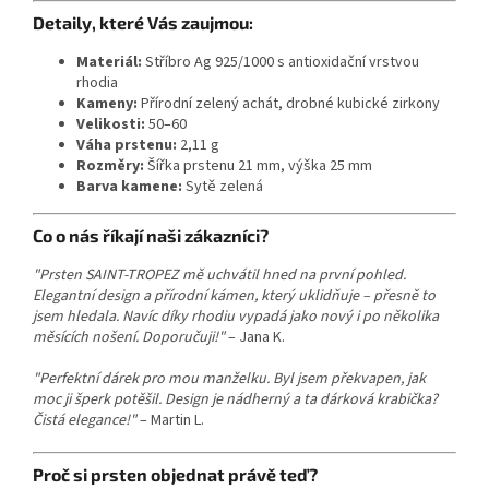
Detaily, které Vás zaujmou:
Materiál:
Stříbro Ag 925/1000 s antioxidační vrstvou
rhodia
Kameny:
Přírodní zelený achát, drobné kubické zirkony
Velikosti:
50–60
Váha prstenu:
2,11 g
Rozměry:
Šířka prstenu 21 mm, výška 25 mm
Barva kamene:
Sytě zelená
Co o nás říkají naši zákazníci?
"Prsten SAINT-TROPEZ mě uchvátil hned na první pohled.
Elegantní design a přírodní kámen, který uklidňuje – přesně to
jsem hledala. Navíc díky rhodiu vypadá jako nový i po několika
měsících nošení. Doporučuji!"
– Jana K.
"Perfektní dárek pro mou manželku. Byl jsem překvapen, jak
moc ji šperk potěšil. Design je nádherný a ta dárková krabička?
Čistá elegance!"
– Martin L.
Proč si prsten objednat právě teď?