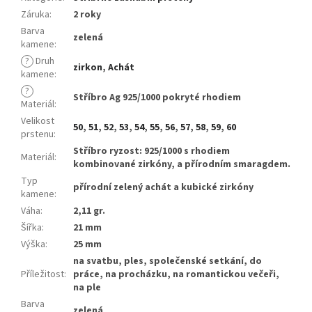
Záruka
:
2 roky
Barva
zelená
kamene
:
?
Druh
zirkon
,
Achát
kamene
:
?
Stříbro Ag 925/1000 pokryté rhodiem
Materiál
:
Velikost
50
,
51
,
52
,
53
,
54
,
55
,
56
,
57
,
58
,
59
,
60
prstenu
:
Stříbro ryzost: 925/1000 s rhodiem
Materiál
:
kombinované zirkóny, a přírodním smaragdem.
Typ
přírodní zelený achát a kubické zirkóny
kamene
:
Váha
:
2,11 gr.
Šířka
:
21 mm
Výška
:
25 mm
na svatbu, ples, společenské setkání, do
Příležitost
:
práce, na procházku, na romantickou večeři,
na ple
Barva
zelená