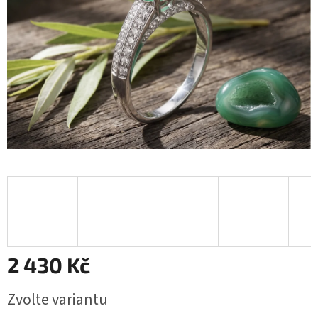
2 430 Kč
Měrná
Zvolte variantu
cena: