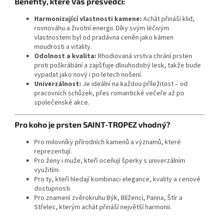
Benefity, které Vás přesvědčí:
Harmonizující vlastnosti kamene:
Achát přináší klid,
rovnováhu a životní energii. Díky svým léčivým
vlastnostem byl od pradávna ceněn jako kámen
moudrosti a vitality.
Odolnost a kvalita:
Rhodiovaná vrstva chrání prsten
proti poškrábání a zajišťuje dlouhodobý lesk, takže bude
vypadat jako nový i po letech nošení.
Univerzálnost:
Je ideální na každou příležitost – od
pracovních schůzek, přes romantické večeře až po
společenské akce.
Pro koho je prsten SAINT-TROPEZ vhodný?
Pro milovníky přírodních kamenů a významů, které
reprezentují.
Pro ženy i muže, kteří oceňují šperky s univerzálním
využitím.
Pro ty, kteří hledají kombinaci elegance, kvality a cenové
dostupnosti.
Pro znamení zvěrokruhu Býk, Blíženci, Panna, Štír a
Střelec, kterým achát přináší největší harmonii.