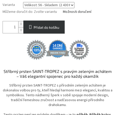
Varianta
Můžeme doručit do:
Zvolte variantu
Možnosti doručení
Přidat do košíku
Stříbrný prsten SAINT-TROPEZ s pravým zeleným achátem
– Váš elegantní spojenec pro každý okamžik
Stříbrný prsten SAINT-TROPEZ s přírodním zeleným achátem je
dokonalou volbou pro ty, kteří hledají harmonii mezi elegancí, kvalitou a
symbolikou. Tento nádherný šperk v sobě spojuje moderní design,
tradiční řemeslnou zručnost a nadčasovou energii přírodního
drahokamu.
Tento prsten není jen módním doplňkem – je to
příběh
.
Příběh krásy,