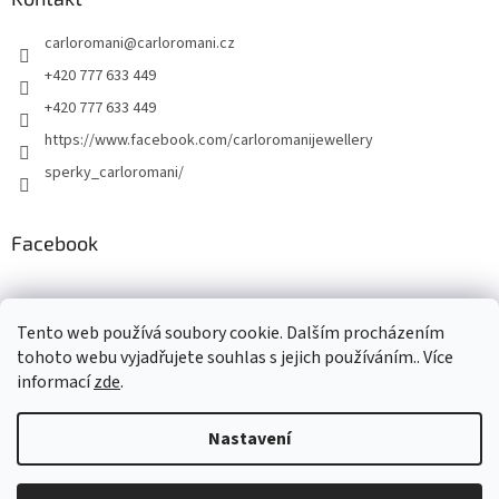
carloromani
@
carloromani.cz
+420 777 633 449
+420 777 633 449
https://www.facebook.com/carloromanijewellery
sperky_carloromani/
Facebook
Instagram
Tento web používá soubory cookie. Dalším procházením
tohoto webu vyjadřujete souhlas s jejich používáním.. Více
informací
zde
.
Vytvořil Shoptet
Nastavení
Copyright 2026
www.carloromani-shop.cz
. Všechna práva