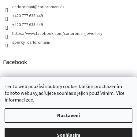
carloromani
@
carloromani.cz
+420 777 633 449
+420 777 633 449
https://www.facebook.com/carloromanijewellery
sperky_carloromani/
Facebook
Instagram
Tento web používá soubory cookie. Dalším procházením
tohoto webu vyjadřujete souhlas s jejich používáním.. Více
informací
zde
.
Vytvořil Shoptet
Nastavení
Copyright 2026
www.carloromani-shop.cz
. Všechna práva
Souhlasím
vyhrazena.
Upravit nastavení cookies