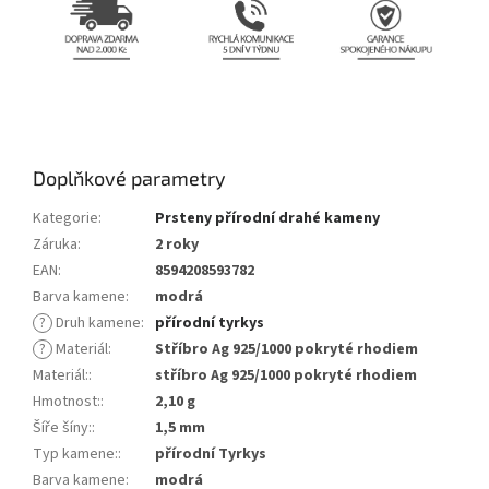
Doplňkové parametry
Kategorie
:
Prsteny přírodní drahé kameny
Záruka
:
2 roky
EAN
:
8594208593782
Barva kamene
:
modrá
?
Druh kamene
:
přírodní tyrkys
?
Materiál
:
Stříbro Ag 925/1000 pokryté rhodiem
Materiál:
:
stříbro Ag 925/1000 pokryté rhodiem
Hmotnost:
:
2,10 g
Šíře šíny:
:
1,5 mm
Typ kamene:
:
přírodní Tyrkys
Barva kamene
:
modrá