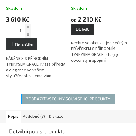
kámen štěstí, amulet
kámen štěstí, amulet
cestovatelů
cestovatelů
Skladem
Skladem
3 610 Kč
2 210 Kč
od
DETAIL
Nechte se okouzlit jedinečným
Do košíku
PŘÍVĚSKEM S PŘÍRODNÍM
TYRKYSEM GRACE, který je
NÁUŠNICE S PŘÍRODNÍM
dokonalým spojením...
TYRKYSEM GRACE: Krása přírody
a elegance ve vašem
styluPředstavujeme vám...
ZOBRAZIT VŠECHNY SOUVISEJÍCÍ PRODUKTY
Popis
Podobné (7)
Diskuze
Detailní popis produktu