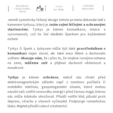
Jemně symetricky řešený design tohoto prstenu dokonale ladí s
kamenem tyrkysu, který je
znám svými léčivými a ochrannými
vlastnostmi.
Tyrkys je kámen komunikace, intuice a
vyrovnanosti, což ho činí ideálním šperkem pro každodenní
nošení.
Tyrkys či šperk s tyrkysem může být také
prostředníkem v
komunikaci
nejen slovní, ale také mezi tělem a duchovním
světem.
Ukazuje nám
, že i přes to, že stojíme rovnýma nohama
na zemi,
můžeme snít
a přijímat duchovní vědomosti a
moudrosti.
Tyrkys
je kámen
ochránce
, neboť nás chrání před
elektromagnetickým zářením např. z monitoru počítače či
mobilního telefonu, geopatogenními zónami, které mohou
narušit naši vnitřní rovnováhu energií i před černou magií, kterou
nás může kdokoliv ohrožovat. Přináší vnitřní klid, působí proti
depresi, strachu a stavech vyčerpání. Podporuje romantickou
lásku. Majiteli přináší radost a bohatství.