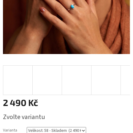
2 490 Kč
Měrná
Zvolte variantu
cena:
Varianta