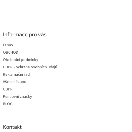
Z
á
p
a
Informace pro vás
t
O nás
í
OBCHOD
Obchodní podmínky
GDPR - ochrana osobních údajů
Reklamační řad
Vše o nákupu
GDPR
Puncovní značky
BLOG
Kontakt