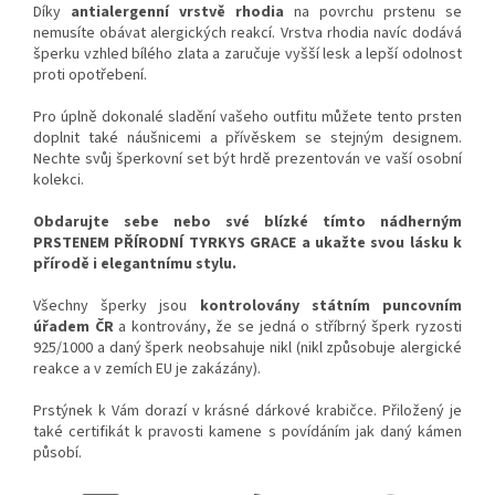
Díky
antialergenní vrstvě rhodia
na povrchu prstenu se
nemusíte obávat alergických reakcí. Vrstva rhodia navíc dodává
šperku vzhled bílého zlata a zaručuje vyšší lesk a lepší odolnost
proti opotřebení.
Pro úplně dokonalé sladění vašeho outfitu můžete tento prsten
doplnit také náušnicemi a přívěskem se stejným designem.
Nechte svůj šperkovní set být hrdě prezentován ve vaší osobní
kolekci.
Obdarujte sebe nebo své blízké tímto nádherným
PRSTENEM PŘÍRODNÍ TYRKYS GRACE a ukažte svou lásku k
přírodě i elegantnímu stylu.
Všechny šperky jsou
kontrolovány státním puncovním
úřadem ČR
a kontrovány, že se jedná o stříbrný šperk ryzosti
925/1000 a daný šperk neobsahuje nikl (nikl způsobuje alergické
reakce a v zemích EU je zakázány).
Prstýnek k Vám dorazí v krásné dárkové krabičce. Přiložený je
také certifikát k pravosti kamene s povídáním jak daný kámen
působí.