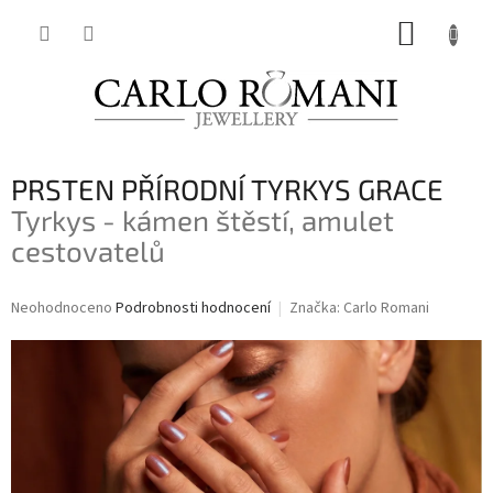
Přejít
NÁKUP
na
obsah
KOŠÍK
PRSTEN PŘÍRODNÍ TYRKYS GRACE
Tyrkys - kámen štěstí, amulet
cestovatelů
Průměrné
Neohodnoceno
Podrobnosti hodnocení
Značka:
Carlo Romani
hodnocení
produktu
je
0,0
z
5
hvězdiček.