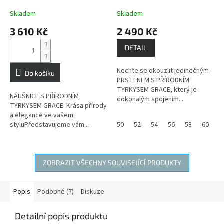
kámen štěstí, amulet
štěstí, amulet cestovatelů
cestovatelů
Skladem
Skladem
3 610 Kč
2 490 Kč
DETAIL
Nechte se okouzlit jedinečným
Do košíku
PRSTENEM S PŘÍRODNÍM
TYRKYSEM GRACE, který je
NÁUŠNICE S PŘÍRODNÍM
dokonalým spojením...
TYRKYSEM GRACE: Krása přírody
a elegance ve vašem
styluPředstavujeme vám...
50
52
54
56
58
60
6
ZOBRAZIT VŠECHNY SOUVISEJÍCÍ PRODUKTY
Popis
Podobné (7)
Diskuze
Detailní popis produktu