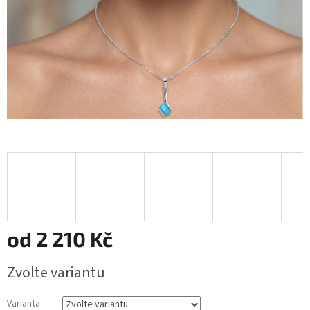
od
2 210 Kč
Měrná
Zvolte variantu
cena:
Varianta