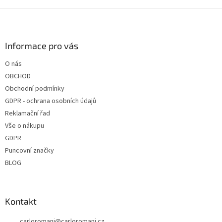
Z
á
p
a
Informace pro vás
t
O nás
í
OBCHOD
Obchodní podmínky
GDPR - ochrana osobních údajů
Reklamační řad
Vše o nákupu
GDPR
Puncovní značky
BLOG
Kontakt
carloromani
@
carloromani.cz