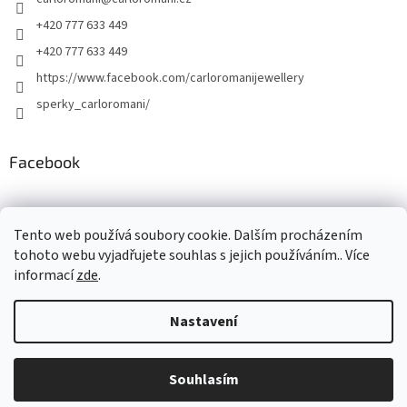
+420 777 633 449
+420 777 633 449
https://www.facebook.com/carloromanijewellery
sperky_carloromani/
Facebook
Instagram
Tento web používá soubory cookie. Dalším procházením
tohoto webu vyjadřujete souhlas s jejich používáním.. Více
informací
zde
.
Vytvořil Shoptet
Nastavení
Copyright 2026
www.carloromani-shop.cz
. Všechna práva
Souhlasím
vyhrazena.
Upravit nastavení cookies