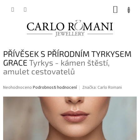
Přejít
NÁKUP
na
obsah
KOŠÍK
PŘÍVĚSEK S PŘÍRODNÍM TYRKYSEM
GRACE
Tyrkys - kámen štěstí,
amulet cestovatelů
Průměrné
Neohodnoceno
Podrobnosti hodnocení
Značka:
Carlo Romani
hodnocení
produktu
je
0,0
z
5
hvězdiček.