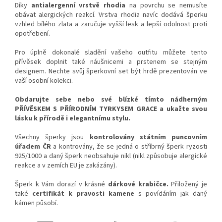
Díky
antialergenní vrstvě rhodia
na povrchu se nemusíte
obávat alergických reakcí. Vrstva rhodia navíc dodává šperku
vzhled bílého zlata a zaručuje vyšší lesk a lepší odolnost proti
opotřebení.
Pro úplně dokonalé sladění vašeho outfitu můžete tento
přívěsek doplnit také náušnicemi a prstenem se stejným
designem. Nechte svůj šperkovní set být hrdě prezentován ve
vaší osobní kolekci.
Obdarujte sebe nebo své blízké tímto nádherným
PŘÍVĚSKEM S PŘÍRODNÍM TYRKYSEM GRACE a ukažte svou
lásku k přírodě i elegantnímu stylu.
Všechny šperky jsou
kontrolovány státním puncovním
úřadem ČR
a kontrovány, že se jedná o stříbrný šperk ryzosti
925/1000 a daný šperk neobsahuje nikl (nikl způsobuje alergické
reakce a v zemích EU je zakázány).
Šperk k Vám dorazí v krásné
dárkové krabičce.
Přiložený je
také
certifikát k pravosti kamene
s povídáním jak daný
kámen působí.