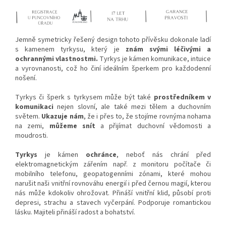
Jemně symetricky řešený design tohoto přívěsku dokonale ladí
s kamenem tyrkysu, který je
znám svými léčivými a
ochrannými vlastnostmi.
Tyrkys je kámen komunikace, intuice
a vyrovnanosti, což ho činí ideálním šperkem pro každodenní
nošení.
Tyrkys či šperk s tyrkysem může být také
prostředníkem v
komunikaci
nejen slovní, ale také mezi tělem a duchovním
světem.
Ukazuje nám
, že i přes to, že stojíme rovnýma nohama
na zemi,
můžeme snít
a přijímat duchovní vědomosti a
moudrosti.
Tyrkys
je kámen
ochránce
, neboť nás chrání před
elektromagnetickým zářením např. z monitoru počítače či
mobilního telefonu, geopatogenními zónami, které mohou
narušit naši vnitřní rovnováhu energií i před černou magií, kterou
nás může kdokoliv ohrožovat. Přináší vnitřní klid, působí proti
depresi, strachu a stavech vyčerpání. Podporuje romantickou
lásku. Majiteli přináší radost a bohatství.