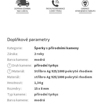
Doplňkové parametry
Kategorie
:
Šperky s přírodními kameny
Záruka
:
2 roky
Barva kamene
:
modrá
?
Druh kamene
:
přírodní tyrkys
?
Materiál
:
Stříbro Ag 925/1000 pokryté rhodiem
Materiál:
:
stříbro Ag 925/1000 pokryté rhodiem
Hmotnost:
:
1,34 g
Rozměry:
:
15 x 8 mm
Typ kamene:
:
přírodní tyrkys
Barva kamene
:
modrá