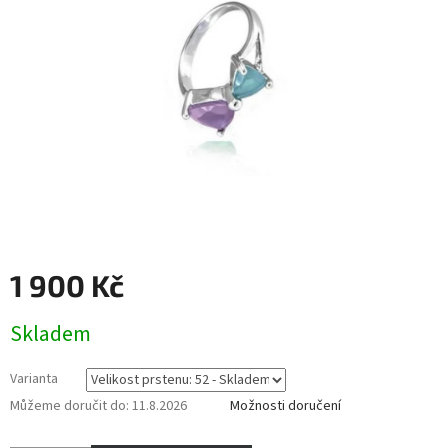
1 900 Kč
Měrná
Skladem
cena:
Varianta
Můžeme doručit do:
11.8.2026
Možnosti doručení