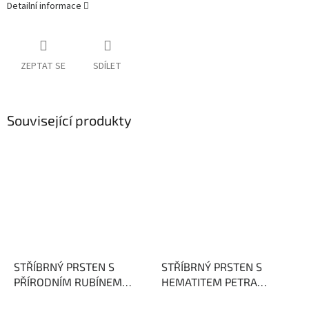
Detailní informace
ZEPTAT SE
SDÍLET
Související produkty
STŘÍBRNÝ PRSTEN S
STŘÍBRNÝ PRSTEN S
PŘÍRODNÍM RUBÍNEM
HEMATITEM PETRA
JUSTÝNA
Rubín - kámen
Hematit posiluje naši