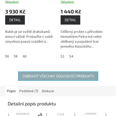
lásky, vášně a bohatství
ochranu
Skladem
Skladem
3 930 Kč
1 440 Kč
DETAIL
DETAIL
Rubín je ve světě drahokamů
Stříbrný prsten s přírodním
emocí vášně. Probuďte v sobě
Hematitem Petra má velmi
smyslnou poezii svádění a...
oblíbený a populární tvar
jemného klasického...
56
58
60
52
54
ZOBRAZIT VŠECHNY SOUVISEJÍCÍ PRODUKTY
Popis
Podobné (7)
Diskuze
Detailní popis produktu