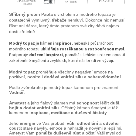
Stříbrný prsten Paola
s vrcholem z modrého topazu je
dostatečně výmluvný, třebaže nemluví. Dokonce nic nemusí
říkat ani dárce, který tímto prstenem své city dává najevo
dosti zřetelně.
Modrý topaz
je kámen
inspirace
, nebeská průzračnost
modrého topazu
uklidňuje roztěkanou a rozbouřenou mysl
.
Podporuje
duševní inspiraci
, pomáhá s lehkým srdcem opustit
zakořeněné myšlení a zvyklosti, které nás brzdí ve vývoji.
Modrý topaz
proměňuje všechny negativní emoce na
pozitivní,
nositeli dodává vnitřní sílu a sebeuvědomění
.
Podle zvěrokruhu je modrý topaz kamenem pro znamení
Vodnář
.
Ametyst
a jeho fialový plamen má
schopnost léčit duši,
hojit a dodat vnitřní sílu
. Očistný kámen Ametyst je též
kamenem
inspirace, meditace a duševní čistoty
.
Jeho
energie
ve Vás probudí
vůli, odhodlání
a
odvahu
opustit staré návyky, emoce a nahradit je novými a lepšími.
Ametyst Vám
pomůže duševně růst
a očistí Vaši mysl od