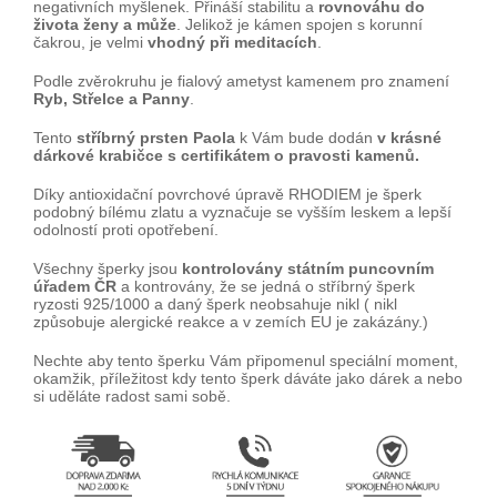
negativních myšlenek. Přináší stabilitu a
rovnováhu do
života ženy a může
. Jelikož je kámen spojen s korunní
čakrou, je velmi
vhodný při meditacích
.
Podle zvěrokruhu je fialový ametyst kamenem pro znamení
Ryb, Střelce a Panny
.
Tento
stříbrný prsten Paola
k Vám bude dodán
v krásné
dárkové krabičce s certifikátem o pravosti kamenů.
Díky antioxidační povrchové úpravě RHODIEM je šperk
podobný bílému zlatu a vyznačuje se vyšším leskem a lepší
odolností proti opotřebení.
Všechny šperky jsou
kontrolovány státním puncovním
úřadem ČR
a kontrovány, že se jedná o stříbrný šperk
ryzosti 925/1000 a daný šperk neobsahuje nikl ( nikl
způsobuje alergické reakce a v zemích EU je zakázány.)
Nechte aby tento šperku Vám připomenul speciální moment,
okamžik, příležitost kdy tento šperk dáváte jako dárek a nebo
si uděláte radost sami sobě.