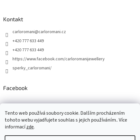
Kontakt
carloromani
@
carloromani.cz
+420 777 633 449
+420 777 633 449
https://www.facebook.com/carloromanijewellery
sperky_carloromani/
Facebook
Instagram
Tento web používá soubory cookie. Dalším procházením
tohoto webu vyjadřujete souhlas s jejich používáním.. Více
informací
zde
.
Vytvořil Shoptet