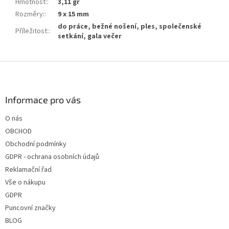
Hmotnost:
:
3,11 gr
Rozměry:
:
9 x 15 mm
do práce, bežné nošení, ples, společenské
Příležitost:
:
setkání, gala večer
Z
á
p
a
Informace pro vás
t
O nás
í
OBCHOD
Obchodní podmínky
GDPR - ochrana osobních údajů
Reklamační řad
Vše o nákupu
GDPR
Puncovní značky
BLOG