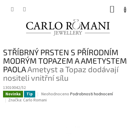
Přejít
NÁKUP
na
obsah
KOŠÍK
STŘÍBRNÝ PRSTEN S PŘÍRODNÍM
MODRÝM TOPAZEM A AMETYSTEM
PAOLA
Ametyst a Topaz dodávají
nositeli vnitřní sílu
13010042/52
Průměrné
Neohodnoceno
Podrobnosti hodnocení
Novinka
Tip
hodnocení
Značka:
Carlo Romani
produktu
je
0,0
z
5
hvězdiček.