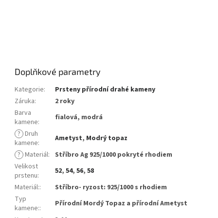
topazem, ženský prstýnek s topazem, ženský prstýnek s
modrým topazem, dívčí prsten s topazem, dívčí prsten s
modrým topazem, ženský
prsten s topazem, ženský prsten s modrým topazem, dámský
stříbrný prsten s topazem, dámský stříbrný prsten s modrým
topazem, Topaz, modrý topaz, Paola
Doplňkové parametry
Kategorie
:
Prsteny přírodní drahé kameny
Záruka
:
2 roky
Barva
fialová, modrá
kamene
:
?
Druh
Ametyst
,
Modrý topaz
kamene
:
?
Materiál
:
Stříbro Ag 925/1000 pokryté rhodiem
Velikost
52
,
54
,
56
,
58
prstenu
:
Materiál:
:
Stříbro- ryzost: 925/1000 s rhodiem
Typ
Přírodní Mordý Topaz a přírodní Ametyst
kamene:
: