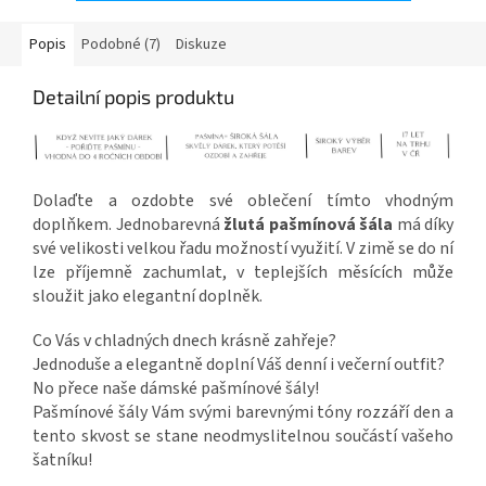
Popis
Podobné (7)
Diskuze
Detailní popis produktu
Dolaďte a ozdobte své oblečení tímto vhodným
doplňkem. Jednobarevná
žlutá pašmínová šála
má díky
své velikosti velkou řadu možností využití. V zimě se do ní
lze příjemně zachumlat, v teplejších měsících může
sloužit jako elegantní doplněk.
Co Vás v chladných dnech krásně zahřeje?
Jednoduše a elegantně doplní Váš denní i večerní outfit?
No přece naše dámské pašmínové šály!
Pašmínové šály Vám svými barevnými tóny rozzáří den a
tento skvost se stane neodmyslitelnou součástí vašeho
šatníku!