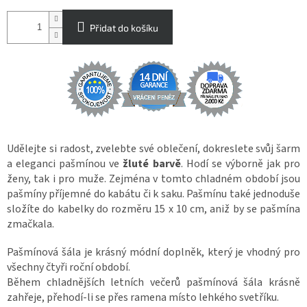
Přidat do košíku
Udělejte si radost, zvelebte své oblečení, dokreslete svůj šarm
a eleganci pašmínou ve
žluté barvě
. Hodí se výborně jak pro
ženy, tak i pro muže. Zejména v tomto chladném období jsou
pašmíny příjemné do kabátu či k saku. Pašmínu také jednoduše
složíte do kabelky do rozměru 15 x 10 cm, aniž by se pašmína
zmačkala.
Pašmínová šála je krásný módní doplněk, který je vhodný pro
všechny čtyři roční období.
Během chladnějších letních večerů pašmínová šála krásně
zahřeje, přehodí-li se přes ramena místo lehkého svetříku.