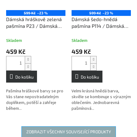
599 Kč
–23 %
599 Kč
–23 %
Dámská hráškově zelená
Dámská šedo-hnědá
pašmína P23 / Dámská
pašmína P114 / Dámská
hráškově zelená šála
šedo-hnědá šála
Skladem
Skladem
459 Kč
459 Kč
Do košíku
Do košíku
Pašmína hráškové barvy se pro
Velmi krásná hnědá barva,
Vás stane nepostradatelným
skvěle se kombinuje s výrazným
doplňkem, potěší a zahřeje
oblečením. Jednobarevná
během...
pašmínová...
ZOBRAZIT VŠECHNY SOUVISEJÍCÍ PRODUKTY