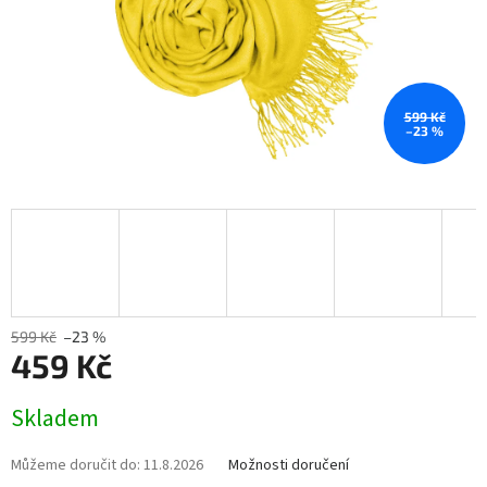
599 Kč
–23 %
599 Kč
–23 %
459 Kč
Měrná
Skladem
cena:
Můžeme doručit do:
11.8.2026
Možnosti doručení