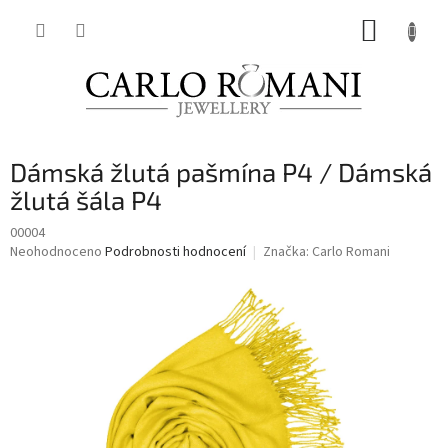
Přejít
NÁKUP
na
obsah
KOŠÍK
Dámská žlutá pašmína P4 / Dámská
žlutá šála P4
00004
Průměrné
Neohodnoceno
Podrobnosti hodnocení
Značka:
Carlo Romani
hodnocení
produktu
je
0,0
z
5
hvězdiček.