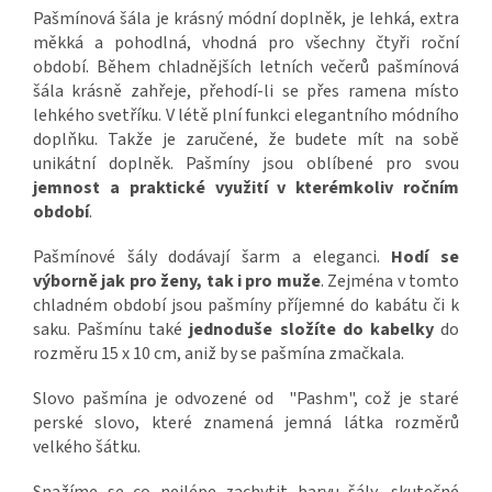
Pašmínová šála je krásný módní doplněk, je lehká, extra
měkká a pohodlná, vhodná pro všechny čtyři roční
období. Během chladnějších letních večerů pašmínová
šála krásně zahřeje, přehodí-li se přes ramena místo
lehkého svetříku. V létě plní funkci elegantního módního
doplňku. Takže je zaručené, že budete mít na sobě
unikátní doplněk. Pašmíny jsou oblíbené pro svou
jemnost a praktické využití v kterémkoliv ročním
období
.
Pašmínové šály dodávají šarm a eleganci.
Hodí se
výborně jak pro ženy, tak i pro muže
. Zejména v tomto
chladném období jsou pašmíny příjemné do kabátu či k
saku. Pašmínu také
jednoduše složíte do kabelky
do
rozměru 15 x 10 cm, aniž by se pašmína zmačkala.
Slovo pašmína je odvozené od "Pashm", což je staré
perské slovo, které znamená jemná látka rozměrů
velkého šátku.