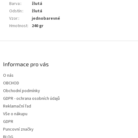
Barva:
:
žlutá
Odstín:
:
žlutá
Vzor:
:
jednobarevné
Hmotnost
:
240 gr
Z
á
p
a
Informace pro vás
t
O nás
í
OBCHOD
Obchodní podmínky
GDPR - ochrana osobních údajů
Reklamační řad
Vše o nákupu
GDPR
Puncovní značky
BLOG