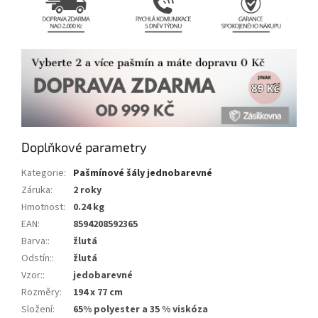
Doplňkové parametry
Kategorie
:
Pašmínové šály jednobarevné
Záruka
:
2 roky
Hmotnost
:
0.24 kg
EAN
:
8594208592365
Barva:
:
žlutá
Odstín:
:
žlutá
Vzor:
:
jedobarevné
Rozměry
:
194 x 77 cm
Složení
:
65% polyester a 35 % viskóza