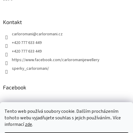
Kontakt
carloromani
@
carloromani.cz
+420 777 633 449
+420 777 633 449
https://www.facebook.com/carloromanijewellery
sperky_carloromani/
Facebook
Instagram
Tento web používá soubory cookie. Dalším procházením
tohoto webu vyjadřujete souhlas s jejich používáním.. Více
informací
zde
.