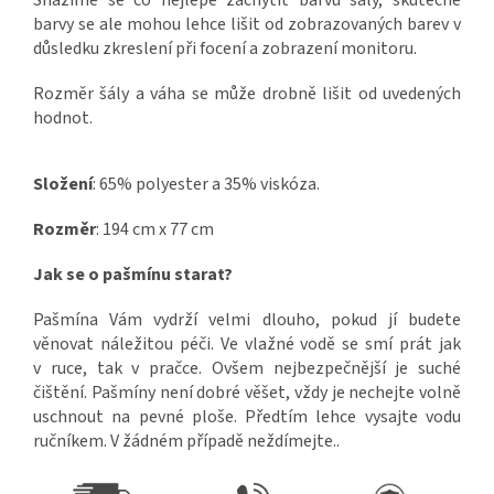
Snažíme se co nejlépe zachytit barvu šály, skutečné
barvy se ale mohou lehce lišit od zobrazovaných barev v
důsledku zkreslení při focení a zobrazení monitoru.
Rozměr šály a váha se může drobně lišit od uvedených
hodnot.
Složení
: 65% polyester a 35% viskóza.
Rozměr
: 194 cm x 77 cm
Jak se o pašmínu starat?
Pašmína Vám vydrží velmi dlouho, pokud jí budete
věnovat náležitou péči. Ve vlažné vodě se smí prát jak
v ruce, tak v pračce. Ovšem nejbezpečnější je suché
čištění. Pašmíny není dobré věšet, vždy je nechejte volně
uschnout na pevné ploše. Předtím lehce vysajte vodu
ručníkem. V žádném případě neždímejte..