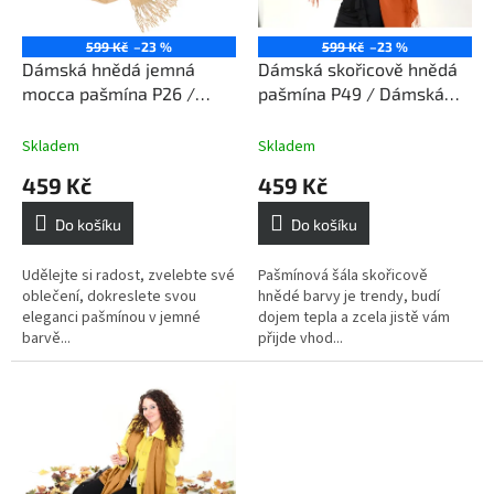
r
o
599 Kč
–23 %
599 Kč
–23 %
d
Dámská hnědá jemná
Dámská skořicově hnědá
u
mocca pašmína P26 /
pašmína P49 / Dámská
k
Dámská hnědá šála jemná
skořicově hnědá šála
t
mocca
skvělý dárek, který
Skladem
Skladem
ů
potěší, zahřeje a ozdobí
459 Kč
459 Kč
Do košíku
Do košíku
Udělejte si radost, zvelebte své
Pašmínová šála skořicově
oblečení, dokreslete svou
hnědé barvy je trendy, budí
eleganci pašmínou v jemné
dojem tepla a zcela jistě vám
barvě...
přijde vhod...