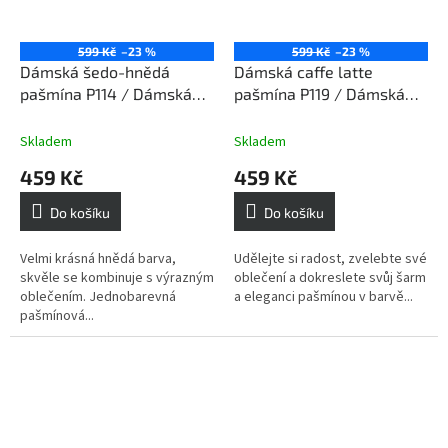
599 Kč
–23 %
599 Kč
–23 %
Dámská šedo-hnědá
Dámská caffe latte
pašmína P114 / Dámská
pašmína P119 / Dámská
šedo-hnědá šála
caffe latte šála
Skladem
Skladem
459 Kč
459 Kč
Do košíku
Do košíku
Velmi krásná hnědá barva,
Udělejte si radost, zvelebte své
skvěle se kombinuje s výrazným
oblečení a dokreslete svůj šarm
oblečením. Jednobarevná
a eleganci pašmínou v barvě...
pašmínová...