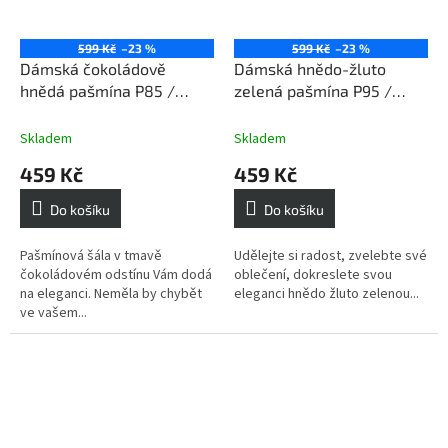
599 Kč
–23 %
599 Kč
–23 %
Dámská čokoládově
Dámská hnědo-žluto
hnědá pašmína P85 /
zelená pašmína P95 /
Dámská čokoládově
Dámská hnědo-žluto
hnědá šála
zelená šála
Skladem
Skladem
459 Kč
459 Kč
Do košíku
Do košíku
Pašmínová šála v tmavě
Udělejte si radost, zvelebte své
čokoládovém odstínu Vám dodá
oblečení, dokreslete svou
na eleganci. Neměla by chybět
eleganci hnědo žluto zelenou...
ve vašem...