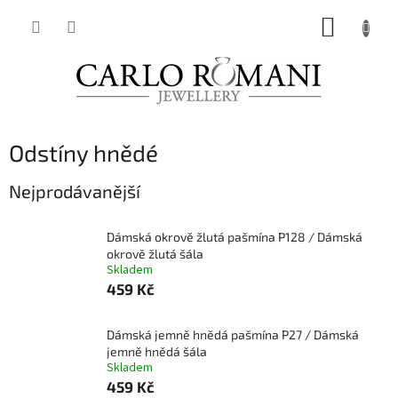
Přejít
NÁKUP
na
obsah
KOŠÍK
Odstíny hnědé
Nejprodávanější
Dámská okrově žlutá pašmína P128 / Dámská
okrově žlutá šála
Skladem
459 Kč
Dámská jemně hnědá pašmína P27 / Dámská
jemně hnědá šála
Skladem
459 Kč