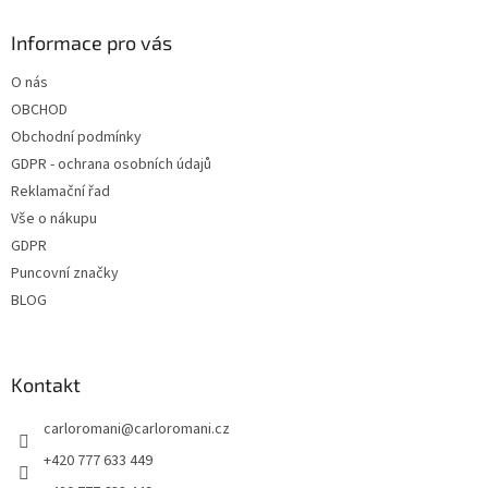
d
p
a
a
Informace pro vás
c
t
í
O nás
í
p
OBCHOD
r
v
Obchodní podmínky
k
GDPR - ochrana osobních údajů
y
Reklamační řad
v
ý
Vše o nákupu
p
GDPR
i
Puncovní značky
s
u
BLOG
Kontakt
carloromani
@
carloromani.cz
+420 777 633 449