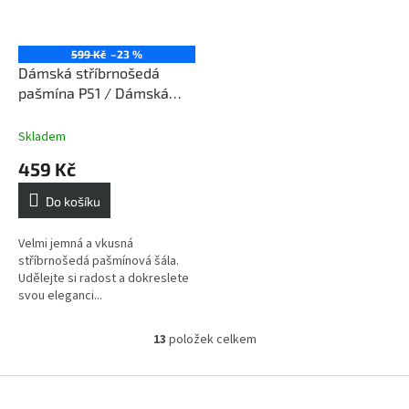
599 Kč
–23 %
Dámská stříbrnošedá
pašmína P51 / Dámská
stříbrnošedá šála
Skladem
459 Kč
Do košíku
Velmi jemná a vkusná
stříbrnošedá pašmínová šála.
Udělejte si radost a dokreslete
svou eleganci...
13
položek celkem
O
v
l
Z
á
á