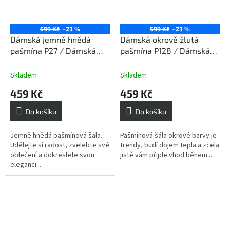
599 Kč
–23 %
599 Kč
–23 %
Dámská jemně hnědá
Dámská okrově žlutá
pašmína P27 / Dámská
pašmína P128 / Dámská
jemně hnědá šála
okrově žlutá šála
Skladem
Skladem
459 Kč
459 Kč
Do košíku
Do košíku
Jemně hnědá pašmínová šála.
Pašmínová šála okrové barvy je
Udělejte si radost, zvelebte své
trendy, budí dojem tepla a zcela
oblečení a dokreslete svou
jistě vám přijde vhod během...
eleganci...