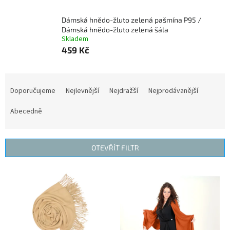
Dámská hnědo-žluto zelená pašmína P95 /
Dámská hnědo-žluto zelená šála
Skladem
459 Kč
Ř
a
Doporučujeme
Nejlevnější
Nejdražší
Nejprodávanější
z
e
Abecedně
n
í
p
OTEVŘÍT FILTR
r
o
V
d
ý
u
p
k
i
t
s
ů
p