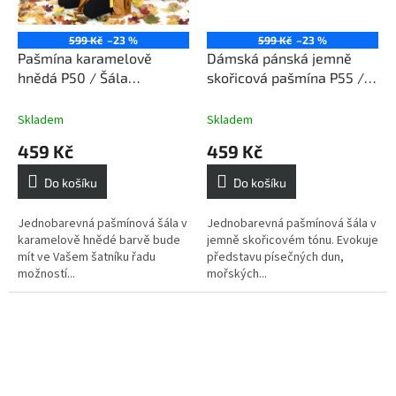
599 Kč
–23 %
599 Kč
–23 %
Pašmína karamelově
Dámská pánská jemně
hnědá P50 / Šála
skořicová pašmína P55 /
karamelově hnědá
Šála dámská pánská
jemně skořicová
Skladem
Skladem
459 Kč
459 Kč
Do košíku
Do košíku
Jednobarevná pašmínová šála v
Jednobarevná pašmínová šála v
karamelově hnědé barvě bude
jemně skořicovém tónu. Evokuje
mít ve Vašem šatníku řadu
představu písečných dun,
možností...
mořských...