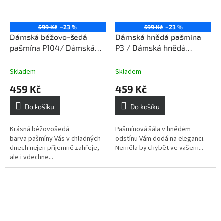
599 Kč
–23 %
599 Kč
–23 %
Dámská béžovo-šedá
Dámská hnědá pašmína
pašmína P104/ Dámská
P3 / Dámská hnědá
béžovo-šedá pašmínová
pašmínová šála
šála
Skladem
Skladem
459 Kč
459 Kč
Do košíku
Do košíku
Krásná béžovošedá
Pašmínová šála v hnědém
barva pašmíny Vás v chladných
odstínu Vám dodá na eleganci.
dnech nejen příjemně zahřeje,
Neměla by chybět ve vašem...
ale i vdechne...