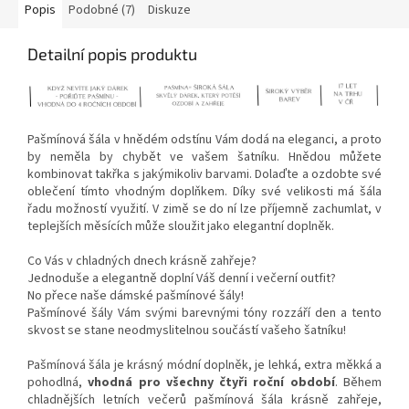
Popis
Podobné (7)
Diskuze
Detailní popis produktu
Pašmínová šála v hnědém odstínu Vám dodá na eleganci, a proto
by neměla by chybět ve vašem šatníku. Hnědou můžete
kombinovat takřka s jakýmikoliv barvami. Dolaďte a ozdobte své
oblečení tímto vhodným doplňkem. Díky své velikosti má šála
řadu možností využití. V zimě se do ní lze příjemně zachumlat, v
teplejších měsících může sloužit jako elegantní doplněk.
Co Vás v chladných dnech krásně zahřeje?
Jednoduše a elegantně doplní Váš denní i večerní outfit?
No přece naše dámské pašmínové šály!
Pašmínové šály Vám svými barevnými tóny rozzáří den a tento
skvost se stane neodmyslitelnou součástí vašeho šatníku!
Pašmínová šála je krásný módní doplněk, je lehká, extra měkká a
pohodlná,
vhodná pro všechny čtyři roční období
. Během
chladnějších letních večerů pašmínová šála krásně zahřeje,