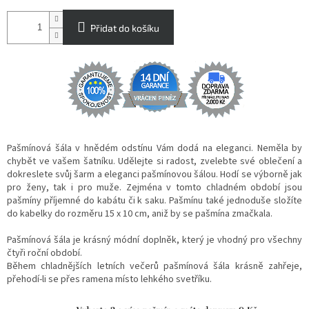
Přidat do košíku
Pašmínová šála v hnědém odstínu Vám dodá na eleganci. Neměla by
chybět ve vašem šatníku. Udělejte si radost, zvelebte své oblečení a
dokreslete svůj šarm a eleganci pašmínovou šálou. Hodí se výborně jak
pro ženy, tak i pro muže. Zejména v tomto chladném období jsou
pašmíny příjemné do kabátu či k saku. Pašmínu také jednoduše složíte
do kabelky do rozměru 15 x 10 cm, aniž by se pašmína zmačkala.
Pašmínová šála je krásný módní doplněk, který je vhodný pro všechny
čtyři roční období.
Během chladnějších letních večerů pašmínová šála krásně zahřeje,
přehodí-li se přes ramena místo lehkého svetříku.