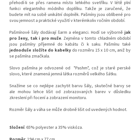
přehodí-li se přes ramena místo lehkého svetříku. V létě plní
funkci elegantního módního doplňku. Takže je zaručené, že
budete mít na sobě unikátní doplněk. Pašmíny jsou oblíbené pro
svou jemnost a praktické využití v kterémkoliv ročním období.
Pašmínové šály dodávají šarm a eleganci. Hodí se výborně
jak
pro ženy, tak i pro muže
. Zejména v tomto chladném období
jsou pašmíny příjemné do kabátu či k saku. Pašmínu také
jednoduše složíte do kabelky
do rozměru 15 x 10 cm, aniž by
se pašmína zmačkala.
Slovo pašmína je odvozené od "Pashm", což je staré perské
slovo, které znamená jemná látka rozměrů velkého šátku.
Snažíme se co nejlépe zachytit barvu šály, skutečné barvy se
ale mohou lehce lišit od zobrazovaných barev v důsledku
zkreslení při focení a zobrazení monitoru.
Rozměr šály a váha se může drobně lišit od uvedených hodnot.
Složení
: 65% polyester a 35% viskóza.
Rozměr
: 194 cm x 77 cm