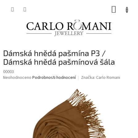
Přejít
NÁKUP
na
obsah
KOŠÍK
Dámská hnědá pašmína P3 /
Dámská hnědá pašmínová šála
00003
Průměrné
Neohodnoceno
Podrobnosti hodnocení
Značka:
Carlo Romani
hodnocení
produktu
je
0,0
z
5
hvězdiček.