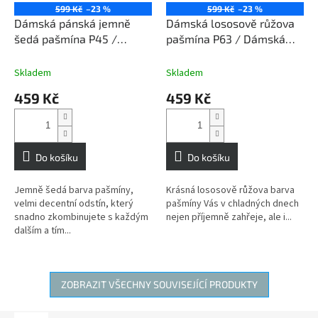
599 Kč
–23 %
599 Kč
–23 %
Dámská pánská jemně
Dámská lososově růžova
šedá pašmína P45 /
pašmína P63 / Dámská
Dámská pánská jemně
lososově růžova šála
šedá šála
Skladem
Skladem
459 Kč
459 Kč
Do košíku
Do košíku
Jemně šedá barva pašmíny,
Krásná lososově růžova barva
velmi decentní odstín, který
pašmíny Vás v chladných dnech
snadno zkombinujete s každým
nejen příjemně zahřeje, ale i...
dalším a tím...
ZOBRAZIT VŠECHNY SOUVISEJÍCÍ PRODUKTY