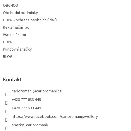
í
OBCHOD
Obchodní podmínky
GDPR - ochrana osobních údajů
Reklamační řad
Vše o nákupu
GDPR
Puncovní značky
BLOG
Kontakt
carloromani
@
carloromani.cz
+420 777 633 449
+420 777 633 449
https://www.facebook.com/carloromanijewellery
sperky_carloromani/