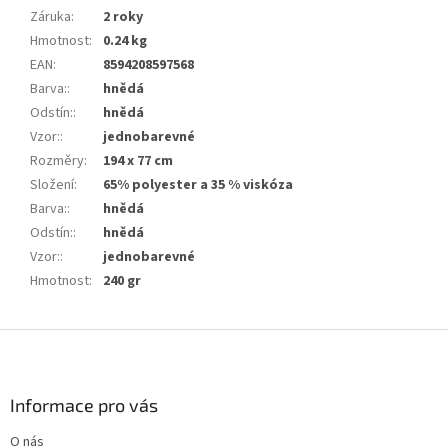
Záruka
:
2 roky
Hmotnost
:
0.24 kg
EAN
:
8594208597568
Barva:
:
hnědá
Odstín:
:
hnědá
Vzor:
:
jednobarevné
Rozměry
:
194 x 77 cm
Složení
:
65% polyester a 35 % viskóza
Barva:
:
hnědá
Odstín:
:
hnědá
Vzor:
:
jednobarevné
Hmotnost
:
240 gr
Z
á
p
a
Informace pro vás
t
O nás