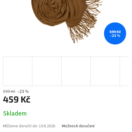
599 Kč
–23 %
599 Kč
–23 %
459 Kč
Měrná
Skladem
cena:
Můžeme doručit do:
10.8.2026
Možnosti doručení