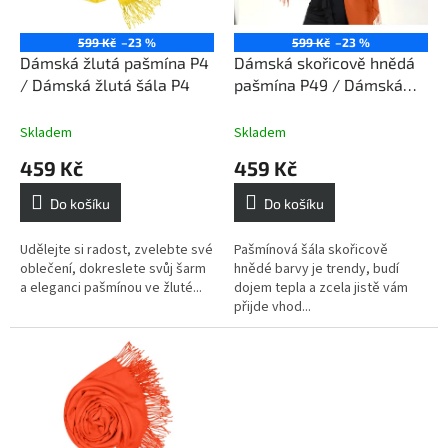
r
o
599 Kč
–23 %
599 Kč
–23 %
d
Dámská žlutá pašmína P4
Dámská skořicově hnědá
u
/ Dámská žlutá šála P4
pašmína P49 / Dámská
k
skořicově hnědá šála
t
Skladem
Skladem
ů
459 Kč
459 Kč
Do košíku
Do košíku
Udělejte si radost, zvelebte své
Pašmínová šála skořicově
oblečení, dokreslete svůj šarm
hnědé barvy je trendy, budí
a eleganci pašmínou ve žluté...
dojem tepla a zcela jistě vám
přijde vhod...