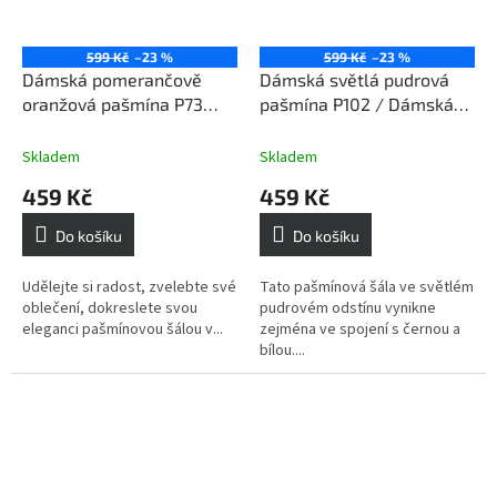
599 Kč
–23 %
599 Kč
–23 %
Dámská pomerančově
Dámská světlá pudrová
oranžová pašmína P73
pašmína P102 / Dámská
/Dámská pomerančově
světlá pudrová šála
oranžová šála
Skladem
Skladem
459 Kč
459 Kč
Do košíku
Do košíku
Udělejte si radost, zvelebte své
Tato pašmínová šála ve světlém
oblečení, dokreslete svou
pudrovém odstínu vynikne
eleganci pašmínovou šálou v...
zejména ve spojení s černou a
bílou....