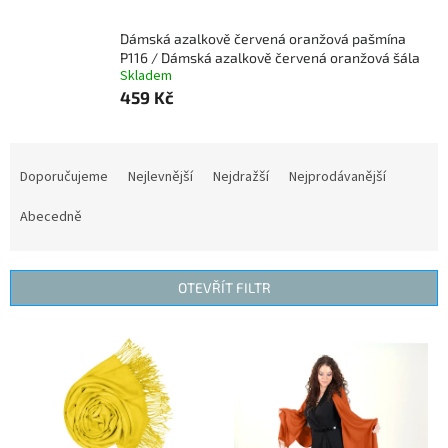
Dámská azalkově červená oranžová pašmína
P116 / Dámská azalkově červená oranžová šála
Skladem
459 Kč
Ř
a
Doporučujeme
Nejlevnější
Nejdražší
Nejprodávanější
z
e
Abecedně
n
í
p
OTEVŘÍT FILTR
r
o
V
d
ý
u
p
k
i
t
s
ů
p