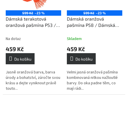
599 Kč
–23 %
599 Kč
–23 %
Dámská terakotová
Dámská oranžová
oranžová pašmína P53 /
pašmína P58 / Dámská
Dámská terakotová
oranžová šála
oranžová šála
Na dotaz
Skladem
459 Kč
459 Kč
Do košíku
Do košíku
Jasně oranžová barva, barva
Velmi jasná oranžová pašmína
úrody a bohatství, zúročte svou
kombinovaná nitkou nažloutlé
krásu a dejte vyniknout právě
barvy. Do oka padne těm, co
touto...
mají rádi...