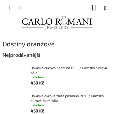
Přejít
NÁKUP
na
obsah
KOŠÍK
Odstíny oranžové
Nejprodávanější
Dámská cihlová pašmína P135 / Dámská cihlová
šála
Skladem
459 Kč
Dámská okrově žlutá pašmína P128 / Dámská
okrově žlutá šála
Skladem
459 Kč