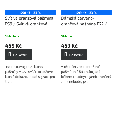
598 Kč
–23 %
599 Kč
–23 %
Svítivě oranžová pašmína
Dámská červeno-
P59 / Svítivě oranžová
oranžová pašmína P72 /
šála
Dámská červeno-
oranžová šála
Skladem
Skladem
459 Kč
459 Kč
Do košíku
Do košíku
Tuto extavagantní barvu
V této červeno-oranžové
pašmíny v tzv. svítící oranžové
pašmínové šále vám jistě
barvě dokážou nosit s grácií jen
během chladných jarních večerů
ti z...
zima nebude, je...