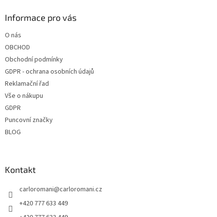
d
p
a
a
Informace pro vás
c
t
í
O nás
í
p
OBCHOD
r
v
Obchodní podmínky
k
GDPR - ochrana osobních údajů
y
Reklamační řad
v
ý
Vše o nákupu
p
GDPR
i
Puncovní značky
s
u
BLOG
Kontakt
carloromani
@
carloromani.cz
+420 777 633 449