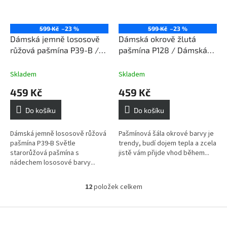
599 Kč
–23 %
599 Kč
–23 %
Dámská jemně lososově
Dámská okrově žlutá
růžová pašmína P39-B /
pašmína P128 / Dámská
Dámská jemně lososově
okrově žlutá šála
růžová šála
Skladem
Skladem
459 Kč
459 Kč
Do košíku
Do košíku
Dámská jemně lososově růžová
Pašmínová šála okrové barvy je
pašmína P39-B Světle
trendy, budí dojem tepla a zcela
starorůžová pašmína s
jistě vám přijde vhod během...
nádechem lososové barvy...
12
položek celkem
O
v
l
Z
á
á