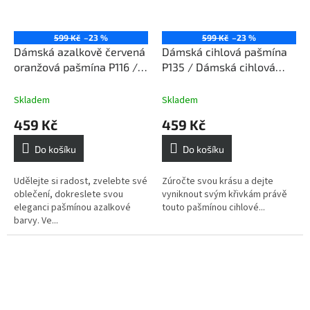
599 Kč
–23 %
599 Kč
–23 %
Dámská azalkově červená
Dámská cihlová pašmína
oranžová pašmína P116 /
P135 / Dámská cihlová
Dámská azalkově červená
šála
oranžová šála
Skladem
Skladem
459 Kč
459 Kč
Do košíku
Do košíku
Udělejte si radost, zvelebte své
Zúročte svou krásu a dejte
oblečení, dokreslete svou
vyniknout svým křivkám právě
eleganci pašmínou azalkové
touto pašmínou cihlové...
barvy. Ve...