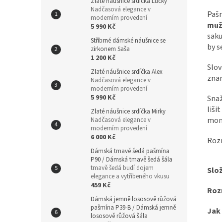
Zlaté náušnice srdíčka Lucky
Nadčasová elegance v
Pašm
moderním provedení
muž
5 990 Kč
sak
Stříbrné dámské náušnice se
by s
zirkonem Saša
1 200 Kč
Slo
Zlaté náušnice srdíčka Alex
znam
Nadčasová elegance v
moderním provedení
5 990 Kč
Snaž
liš
Zlaté náušnice srdíčka Mirky
mon
Nadčasová elegance v
moderním provedení
6 000 Kč
Rozm
Dámská tmavě šedá pašmína
P90 / Dámská tmavě šedá šála
tmavě šedá budí dojem
Slo
elegance a vytříbeného vkusu
459 Kč
Roz
Dámská jemně lososově růžová
pašmína P39-B / Dámská jemně
Jak
lososově růžová šála