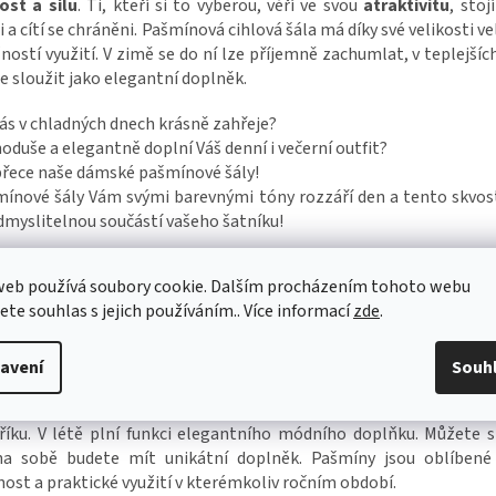
ost a sílu
. Ti, kteří si to vyberou, věří ve svou
atraktivitu
, stoj
 a cítí se chráněni. Pašmínová cihlová šála má díky své velikosti v
ostí využití. V zimě se do ní lze příjemně zachumlat, v teplejšíc
 sloužit jako elegantní doplněk.
ás v chladných dnech krásně zahřeje?
oduše a elegantně doplní Váš denní i večerní outfit?
řece naše dámské pašmínové šály!
ínové šály Vám svými barevnými tóny rozzáří den a tento skvos
myslitelnou součástí vašeho šatníku!
 se výborně jak pro ženy, tak i pro muže. Zejména v tomto chlad
web používá soubory cookie. Dalším procházením tohoto webu
 pašmíny příjemné do kabátu či k saku. Pašmínu také jednoduše 
jete souhlas s jejich používáním.. Více informací
zde
.
lky do rozměru 15 x 10 cm, aniž by se pašmína zmačkala
ínová šála je krásný módní doplněk, je lehká, extra měkká a
avení
Souh
dná pro všechny čtyři roční období
. Během chladnějších letn
mínová šála krásně zahřeje, přehodí-li se přes ramena míst
říku. V létě plní funkci elegantního módního doplňku. Můžete si 
na sobě budete mít unikátní doplněk. Pašmíny jsou oblíbené
ost a praktické využití v kterémkoliv ročním období.