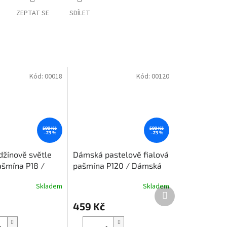
ZEPTAT SE
SDÍLET
Kód:
00018
Kód:
00120
599 Kč
599 Kč
–23 %
–23 %
žínově světle
Dámská pastelově fialová
šmína P18 /
pašmína P120 / Dámská
žínově světle
pastelově fialová šála
Skladem
Skladem
la
Další
produkt
459 Kč