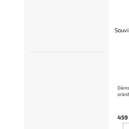
Souvi
Dáms
oran
/Dám
oranž
459