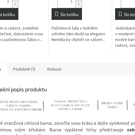
o košíku
Do košíku
Do ko
te si radost, zvelebte
Pašmínová šála v hnědém
Jednobare
lečení, dokreslete svou
odstínu Vám dodá na eleganci.
v moderní 
ci pašmínovou šálou v...
Neměla by chybět ve vašem...
modré barv
radost, zve
s
Podobné (7)
Diskuze
ailní popis produktu
ě oranžová cihlová barva, zúročte svou krásu a dejte vyniknout p
mínou svým křivkám. Barva vypálené hlíny představuje
seb