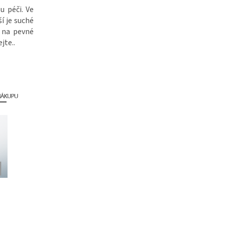
u péči. Ve
í je suché
t na pevné
jte..