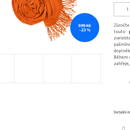
Zúročte
599 Kč
–23 %
touto
p
zvelebt
pašmín
doplněk
Během c
zahřeje,
Detailní 