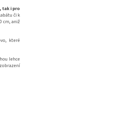
, tak i pro
abátu či k
0 cm, aniž
vo, které
ohou lehce
zobrazení