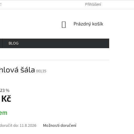
OSOBNÍCH ÚDAJŮ
REKLAMAČNÍ ŘAD
VŠE O NÁKUPU
Přihlášení
GDPR
NÁKUPNÍ
Prázdný košík
KOŠÍK
BLOG
hlová šála
00135
23 %
 Kč
dem
oručit do:
11.8.2026
Možnosti doručení