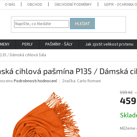
O NÁS
OBCHOD
OBCHODNÍ PODMÍNKY
GDPR - OCHRANA 
HLEDAT
AMENY
PERLY
PAŠMÍNY - ŠÁLY
Jak zjistit velikost prstenu
135 / Dámská cihlová šála
ská cihlová pašmína P135 / Dámská ci
né
noceno
Podrobnosti hodnocení
Značka:
Carlo Romani
ní
u
599 Kč
–
459
Měrná
Skla
cena:
ek.
Můžeme d