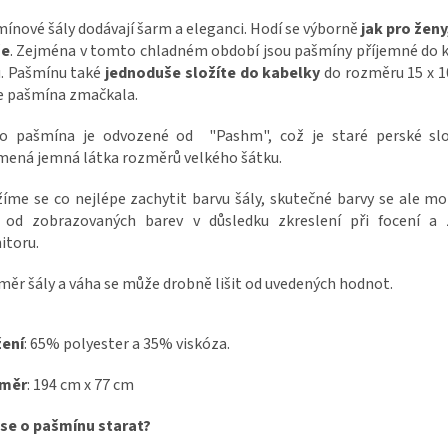
ínové šály dodávají šarm a eleganci. Hodí se výborně
jak pro ženy
e
. Zejména v tomto chladném období jsou pašmíny příjemné do k
u. Pašmínu také
jednoduše složíte do kabelky
do rozměru 15 x 1
e pašmína zmačkala.
vo pašmína je odvozené od "Pashm", což je staré perské slo
ená jemná látka rozměrů velkého šátku.
íme se co nejlépe zachytit barvu šály, skutečné barvy se ale m
it od zobrazovaných barev v důsledku zkreslení při focení a 
itoru.
ěr šály a váha se může drobně lišit od uvedených hodnot.
žení
: 65% polyester a 35% viskóza.
měr
: 194 cm x 77 cm
 se o pašmínu starat?