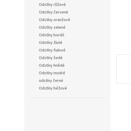
n
Odstíny růžové
e
Odstíny červené
l
Odstíny oranžové
Odstíny zelené
Odstíny bordó
Odstíny žluté
Odstíny fialové
Odstíny šedé
Odstíny hnědé
Odstíny modré
odstíny černé
Odstíny béžové