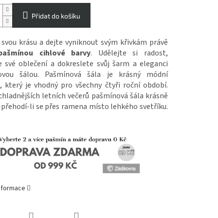
Přidat do košíku
 svou krásu a dejte vyniknout svým křivkám právě
ašmínou cihlové barvy
. Udělejte si radost,
e své oblečení a dokreslete svůj šarm a eleganci
ovou šálou.
Pašmínová šála je krásný módní
, který je vhodný pro všechny čtyři roční období.
hladnějších letních večerů pašmínová šála krásně
 přehodí-li se přes ramena místo lehkého svetříku.
informace