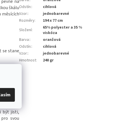
Barva:
:
oranžová
í pevně na
Odstín:
:
cihlová
elkou škálu
h měsících
Vzor:
:
jednobarevné
Rozměry
:
194 x 77 cm
65% polyester a 35 %
Složení
:
viskóza
Barva:
:
oranžová
Odstín:
:
cihlová
t se stane
Vzor:
:
jednobarevné
Hmotnost
:
240 gr
ném období
složíte do
 pohodlná,
lasím
ích večerů
o lehkého
být jisti,
 pro svou