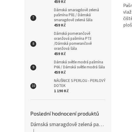
459 Kč
Pašm
Dámská smaragdově zelená
vlaž
pašmína P81 / Dámská
čišt
smaragdově zelená šála
ploš
459 Kč
Dámská pomerančově
oranžová pašmína P73
/Dámská pomerančově
oranžová šála
459 Kč
Dámská světle modrá pašmína
P66 / Dámská světle modrá šála
459 Kč
NÁUŠNICE S PERLOU - PERLOVÝ
DOTEK
1 190 Kč
Poslední hodnocení produktů
Dámská smaragdově zelená pašmína P81 / Dámská smaragdově zelená šála
|