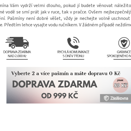
ína Vám vydrží velmi dlouho, pokud jí budete věnovat náležito
né vodě se smí prát jak v ruce, tak v pračce. Ovšem nejbezpečnějš
ění. Pašmíny není dobré věšet, vždy je nechejte volně uschnou
e. Předtím lehce vysajte vodu ručníkem. V žádném případě neždíme