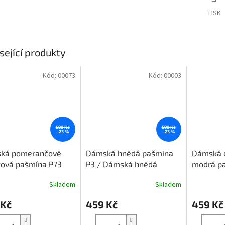
TISK
sející produkty
Kód:
00073
Kód:
00003
599 Kč
599 Kč
–23 %
–23 %
ká pomerančově
Dámská hnědá pašmína
Dámská d
žová pašmína P73
P3 / Dámská hnědá
modrá pa
ská pomerančově
pašmínová šála
Dámská d
Skladem
Skladem
ová šála
modrá šá
 Kč
459 Kč
459 Kč