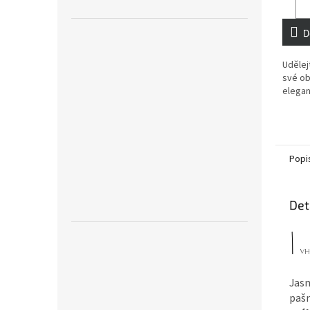
D
Udělej
své ob
elegan
Popi
Det
Jasn
paš