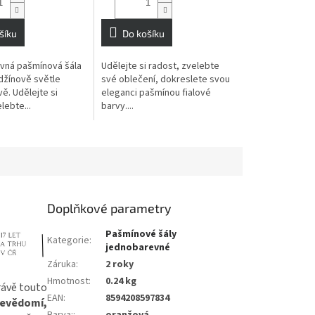
šíku
Do košíku
vná pašmínová šála
Udělejte si radost, zvelebte
džínově světle
své oblečení, dokreslete svou
ě. Udělejte si
eleganci pašmínou fialové
lebte...
barvy....
Doplňkové parametry
Pašmínové šály
Kategorie
:
jednobarevné
Záruka
:
2 roky
Hmotnost
:
0.24 kg
rávě touto
EAN
:
8594208597834
evědomí,