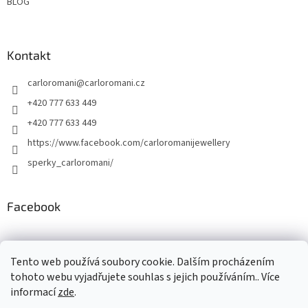
BLOG
Kontakt
carloromani
@
carloromani.cz
+420 777 633 449
+420 777 633 449
https://www.facebook.com/carloromanijewellery
sperky_carloromani/
Facebook
Instagram
Tento web používá soubory cookie. Dalším procházením
tohoto webu vyjadřujete souhlas s jejich používáním.. Více
informací
zde
.