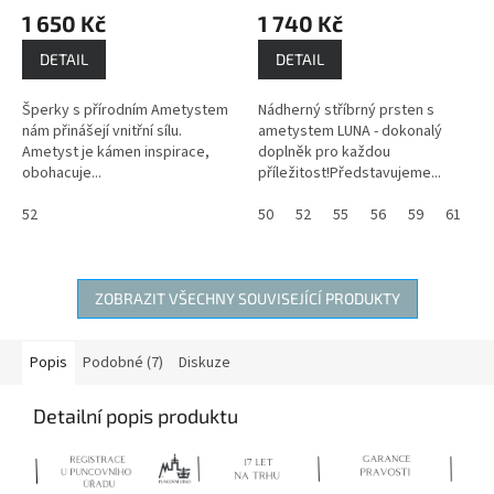
Obnovuje oslabenou
1 650 Kč
1 740 Kč
energii svého majitele a
posiluje jeho vnitřní sílu
DETAIL
DETAIL
Šperky s přírodním Ametystem
Nádherný stříbrný prsten s
nám přinášejí vnitřní sílu.
ametystem LUNA - dokonalý
Ametyst je kámen inspirace,
doplněk pro každou
obohacuje...
příležitost!Představujeme...
52
50
52
55
56
59
61
6
ZOBRAZIT VŠECHNY SOUVISEJÍCÍ PRODUKTY
Popis
Podobné (7)
Diskuze
Detailní popis produktu