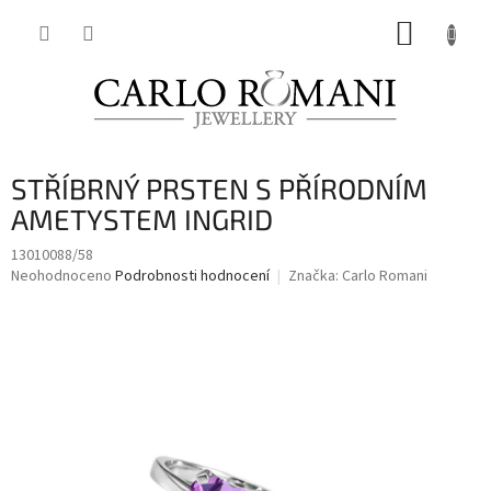
Přejít
NÁKUP
na
obsah
KOŠÍK
STŘÍBRNÝ PRSTEN S PŘÍRODNÍM
AMETYSTEM INGRID
13010088/58
Průměrné
Neohodnoceno
Podrobnosti hodnocení
Značka:
Carlo Romani
hodnocení
produktu
je
0,0
z
5
hvězdiček.