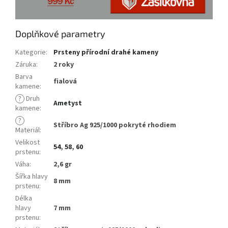
Doplňkové parametry
Kategorie
:
Prsteny přírodní drahé kameny
Záruka
:
2 roky
Barva
fialová
kamene
:
?
Druh
Ametyst
kamene
:
?
Stříbro Ag 925/1000 pokryté rhodiem
Materiál
:
Velikost
54
,
58
,
60
prstenu
:
Váha
:
2,6 gr
Šířka hlavy
8 mm
prstenu
:
Délka
hlavy
7 mm
prstenu
: