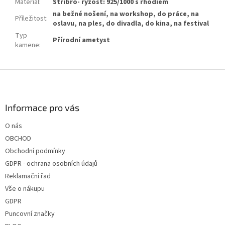
Materiál
:
Stříbro- ryzost: 925/1000 s rhodiem
na bežné nošení, na workshop, do práce, na
Příležitost
:
oslavu, na ples, do divadla, do kina, na festival
Typ
Přírodní ametyst
kamene
:
Z
á
p
a
Informace pro vás
t
O nás
í
OBCHOD
Obchodní podmínky
GDPR - ochrana osobních údajů
Reklamační řad
Vše o nákupu
GDPR
Puncovní značky