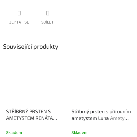
ZEPTAT SE
SDÍLET
Související produkty
STŘÍBRNÝ PRSTEN S
Stříbrný prsten s přírodním
AMETYSTEM RENÁTA
ametystem Luna
Ametyst
Ametyst hodí duši a
- mocný kámen s
dodává vnitřní sílu.
ochrannou silou
Skladem
Skladem