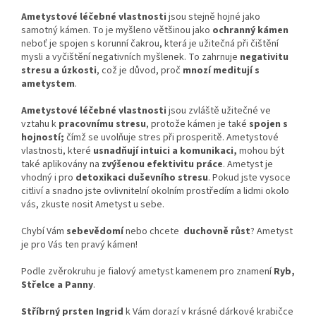
Ametystové léčebné vlastnosti
jsou stejně hojné jako
samotný kámen. To je myšleno většinou jako
ochranný kámen
neboť je spojen s korunní čakrou, která je užitečná při čištění
mysli a vyčištění negativních myšlenek. To zahrnuje
negativitu
stresu a úzkosti
, což je důvod, proč
mnozí meditují s
ametystem
.
Ametystové léčebné vlastnosti
jsou zvláště užitečné ve
vztahu k
pracovnímu stresu
, protože kámen je také
spojen s
hojností;
čímž se uvolňuje stres při prosperitě. Ametystové
vlastnosti, které
usnadňují intuici a komunikaci,
mohou být
také aplikovány na
zvýšenou efektivitu práce
. Ametyst je
vhodný i pro
detoxikaci duševního stresu
. Pokud jste vysoce
citliví a snadno jste ovlivnitelní okolním prostředím a lidmi okolo
vás, zkuste nosit Ametyst u sebe.
Chybí Vám
sebevědomí
nebo chcete
duchovně růst
? Ametyst
je pro Vás ten pravý kámen!
Podle zvěrokruhu je fialový ametyst kamenem pro znamení
Ryb,
Střelce a Panny
.
Stříbrný prsten Ingrid
k Vám dorazí v krásné dárkové krabičce