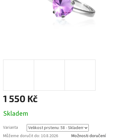
1 550 Kč
Měrná
Skladem
cena:
Varianta
Můžeme doručit do:
10.8.2026
Možnosti doručení