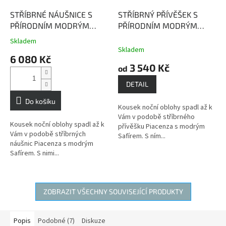
STŘÍBRNÉ NÁUŠNICE S
STŘÍBRNÝ PŘÍVĚŠEK S
PŘÍRODNÍM MODRÝM
PŘÍRODNÍM MODRÝM
SAFÍREM PIACENZA
Modrý
SAFÍREM PIACENZA
Modrý
Skladem
Průměrné
safír podporuje kreativitu
safír podporuje kreativitu
Skladem
hodnocení
6 080 Kč
a inspiraci
a inspiraci.
produktu
3 540 Kč
od
je
4,0
DETAIL
z
5
Do košíku
Kousek noční oblohy spadl až k
hvězdiček.
Vám v podobě stříbrného
Kousek noční oblohy spadl až k
přívěšku Piacenza s modrým
Vám v podobě stříbrných
Safírem. S ním...
náušnic Piacenza s modrým
Safírem. S nimi...
ZOBRAZIT VŠECHNY SOUVISEJÍCÍ PRODUKTY
Popis
Podobné (7)
Diskuze