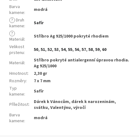
Barva
modrá
kamene
:
?
Druh
Safír
kamene
:
?
Stříbro Ag 925/1000 pokryté rhodiem
Materiál
:
Velikost
50
,
51
,
52
,
53
,
54
,
55
,
56
,
57
,
58
,
59
,
60
prstenu
:
Stříbro pokryté antialergenní úpravou rhodia.
Materiál
:
Ag 925/1000
Hmotnost
:
2,30 gr
Rozměry
:
7 x 7 mm
Typ
Safír
kamene
:
Dárek k Vánocům, dárek k narozeninám,
Příležitost
:
svátku, Valentýnu, výročí
Barva
modrá
kamene
: