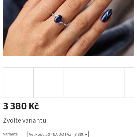
3 380 Kč
Měrná
Zvolte variantu
cena:
Varianta