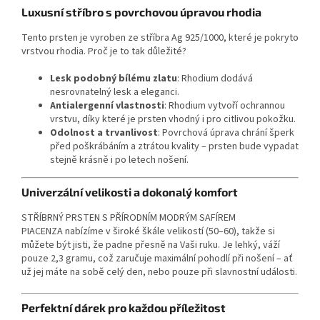
Luxusní stříbro s povrchovou úpravou rhodia
Tento prsten je vyroben ze stříbra Ag 925/1000, které je pokryto
vrstvou rhodia. Proč je to tak důležité?
Lesk podobný bílému zlatu
: Rhodium dodává
nesrovnatelný lesk a eleganci.
Antialergenní vlastnosti
: Rhodium vytvoří ochrannou
vrstvu, díky které je prsten vhodný i pro citlivou pokožku.
Odolnost a trvanlivost
: Povrchová úprava chrání šperk
před poškrábáním a ztrátou kvality – prsten bude vypadat
stejně krásně i po letech nošení.
Univerzální velikosti a dokonalý komfort
STŘÍBRNÝ PRSTEN S PŘÍRODNÍM MODRÝM SAFÍREM
PIACENZA nabízíme v široké škále velikostí (50–60), takže si
můžete být jisti, že padne přesně na Vaši ruku. Je lehký, váží
pouze 2,3 gramu, což zaručuje maximální pohodlí při nošení – ať
už jej máte na sobě celý den, nebo pouze při slavnostní události.
Perfektní dárek pro každou příležitost