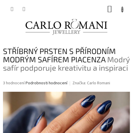
Přejít
NÁKUP
na
obsah
KOŠÍK
STŘÍBRNÝ PRSTEN S PŘÍRODNÍM
MODRÝM SAFÍREM PIACENZA
Modrý
safír podporuje kreativitu a inspiraci
Průměrné
3 hodnocení
Podrobnosti hodnocení
Značka:
Carlo Romani
hodnocení
produktu
je
5,0
z
5
hvězdiček.