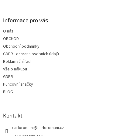
Z
á
p
a
Informace pro vás
t
O nás
í
OBCHOD
Obchodní podmínky
GDPR - ochrana osobních údajů
Reklamační řad
Vše o nákupu
GDPR
Puncovní značky
BLOG
Kontakt
carloromani
@
carloromani.cz