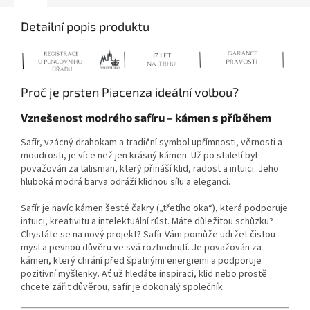
Detailní popis produktu
Proč je prsten Piacenza ideální volbou?
Vznešenost modrého safíru – kámen s příběhem
Safír, vzácný drahokam a tradiční symbol upřímnosti, věrnosti a
moudrosti, je více než jen krásný kámen. Už po staletí byl
považován za talisman, který přináší klid, radost a intuici. Jeho
hluboká modrá barva odráží klidnou sílu a eleganci.
Safír je navíc kámen šesté čakry („třetího oka“), která podporuje
intuici, kreativitu a intelektuální růst. Máte důležitou schůzku?
Chystáte se na nový projekt? Safír Vám pomůže udržet čistou
mysl a pevnou důvěru ve svá rozhodnutí. Je považován za
kámen, který chrání před špatnými energiemi a podporuje
pozitivní myšlenky. Ať už hledáte inspiraci, klid nebo prostě
chcete zářit důvěrou, safír je dokonalý společník.