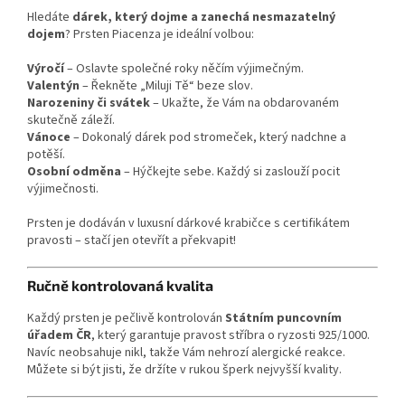
Hledáte
dárek, který dojme a zanechá nesmazatelný
dojem
? Prsten Piacenza je ideální volbou:
Výročí
– Oslavte společné roky něčím výjimečným.
Valentýn
– Řekněte „Miluji Tě“ beze slov.
Narozeniny či svátek
– Ukažte, že Vám na obdarovaném
skutečně záleží.
Vánoce
– Dokonalý dárek pod stromeček, který nadchne a
potěší.
Osobní odměna
– Hýčkejte sebe. Každý si zaslouží pocit
výjimečnosti.
Prsten je dodáván v luxusní dárkové krabičce s certifikátem
pravosti – stačí jen otevřít a překvapit!
Ručně kontrolovaná kvalita
Každý prsten je pečlivě kontrolován
Státním puncovním
úřadem ČR
, který garantuje pravost stříbra o ryzosti 925/1000.
Navíc neobsahuje nikl, takže Vám nehrozí alergické reakce.
Můžete si být jisti, že držíte v rukou šperk nejvyšší kvality.