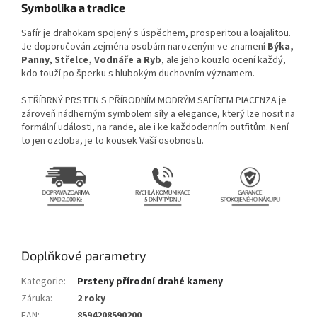
Symbolika a tradice
Safír je drahokam spojený s úspěchem, prosperitou a loajalitou.
Je doporučován zejména osobám narozeným ve znamení
Býka,
Panny, Střelce, Vodnáře a Ryb
, ale jeho kouzlo ocení každý,
kdo touží po šperku s hlubokým duchovním významem.
STŘÍBRNÝ PRSTEN S PŘÍRODNÍM MODRÝM SAFÍREM PIACENZA je
zároveň nádherným symbolem síly a elegance, který lze nosit na
formální události, na rande, ale i ke každodenním outfitům. Není
to jen ozdoba, je to kousek Vaší osobnosti.
Doplňkové parametry
Kategorie
:
Prsteny přírodní drahé kameny
Záruka
:
2 roky
EAN
:
8594208590200