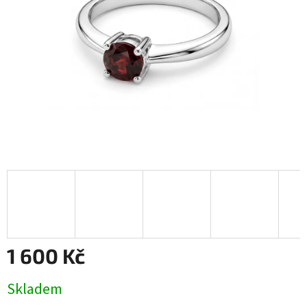
1 600 Kč
Měrná
Skladem
cena: