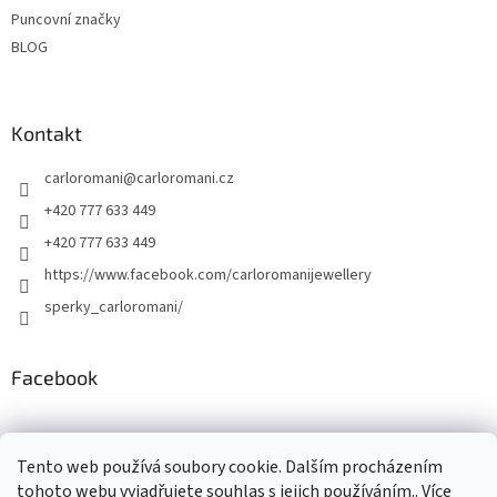
Puncovní značky
BLOG
Kontakt
carloromani
@
carloromani.cz
+420 777 633 449
+420 777 633 449
https://www.facebook.com/carloromanijewellery
sperky_carloromani/
Facebook
Instagram
Tento web používá soubory cookie. Dalším procházením
tohoto webu vyjadřujete souhlas s jejich používáním.. Více