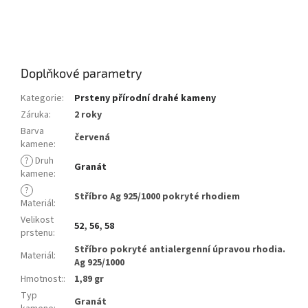
dámský, dárek, šperky
z kamene, šperky s pravými kameny, šperky s přírodními
kameny, granát,
prstýnek s kamínky, Lada, Laduška
Doplňkové parametry
Kategorie
:
Prsteny přírodní drahé kameny
Záruka
:
2 roky
Barva
červená
kamene
:
?
Druh
Granát
kamene
:
?
Stříbro Ag 925/1000 pokryté rhodiem
Materiál
:
Velikost
52
,
56
,
58
prstenu
:
Stříbro pokryté antialergenní úpravou rhodia.
Materiál
:
Ag 925/1000
Hmotnost:
:
1,89 gr
Typ
Granát