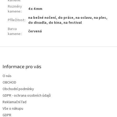
kamene
:
Rozměry
4 x 4 mm
kamene:
:
na bežné nošení, do práce, na oslavu, na ples,
Příležitost:
:
do divadla, do kina, na festival
Barva
červená
kamene:
:
Z
á
p
a
Informace pro vás
t
O nás
í
OBCHOD
Obchodní podmínky
GDPR - ochrana osobních údajů
Reklamační řad
Vše o nákupu
GDPR