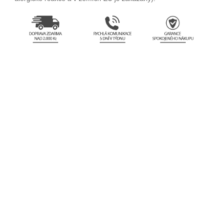
prsten, prstýnek, prsten s polodrahokamem, prstýnek s
polodrahokamem, prsten
s granátem, prstýnek s granátem, dívčí prsten, dívčí prstýnek,
dívčí prstýnek
s granátem, ženský prstýnek s granátem, dívčí prsten s
granátem, ženský
prsten s granátem, prstýnek s kamínkem, prsten s kamínkem,
dětský prstýnek,
dětský prsten, stříbrný prstýnek, stříbrný prsten, stříbrný
prsten se zirkonem,
dámský stříbrný prsten s polodrahokamem, dámský stříbrný
prsten s granátem, stříbrný dětské, stříbrné dívčí, stříbrný