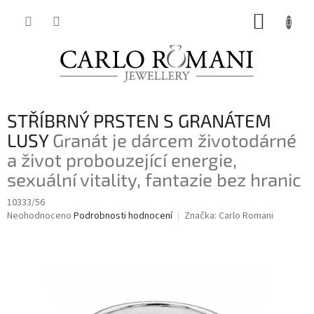
Přejít
NÁKUP
na
obsah
KOŠÍK
STŘÍBRNÝ PRSTEN S GRANÁTEM
LUSY
Granát je dárcem životodárné
a život probouzející energie,
sexuální vitality, fantazie bez hranic
10333/56
Průměrné
Neohodnoceno
Podrobnosti hodnocení
Značka:
Carlo Romani
hodnocení
produktu
je
0,0
z
5
hvězdiček.