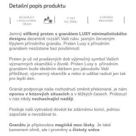
Detailní popis produktu
Jemný
stříbrný prsten s granátem LUSY minimalistického
designu
decentně rozzáří Vaši ruku jasným červeným
třpytem přírodního granátu. Prsten Lusy s přírodním
granátem nezůstane bez povšimnutí.
Prsten je už od pradávných dob výjimečný symbol Vašich
významných okamžiků v životě. Prsten Lusy s přírodním
granátem bude ideálním dárkem pro jakoukoliv Vaši
příležitost, významný okamžik a nebo si udělat radost jen tak
pro lepší den.
Granát podporuje naše rozhodnutí změnit překonané, je nám
oporou v krizových situacích
a v těžkých časech. Probouzí
v nás nikdy
nezhasínající naději
.
Posiluje naši vytrvalost dovézt ke zdárnému konci, jednou
započaté a nevzdávat to.
Granátu
je připisována
magická moc lásky
. Je také
kamenem ohně, ale i proměny a
čistoty srdce
.