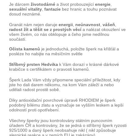
Je dárcem
životodárné
a život probouzející
energie
,
sexuální vitality
,
fantazie
bez hranic a touhu poznávat
dosud neznámé.
Granát nám nejen daruje
energii
,
neúnavnost
,
vášeň
,
radost žít a těšit se z prostých věcí
a nalézat okouzlení ve
všem živém, co nás obklopuje a čeho jsme nedílnou
součástí.
Očista kamenů
je jednoduchá, položte šperk na křišťál a
posléze ho nabijte na měsíčním světle
Stříbrný prsten Hedvika
k Vám dorazí v krásné dárkové
krabičce s certifikátem o pravosti kamenů.
Šperk Lada Vám vždy připomene speciální příležitost, kdy
jste ho dali darem někomu, na kom Vám záleží a nebo
udělali radost prostě sobě.
Díky antioxidační povrchové úpravě RHODIEM je šperk
podobný bílému zlatu a vyznačuje se vyšším leskem a lepší
odolností proti opotřebení.
Všechny šperky jsou kontrolovány státním puncovním
úřadem ČR a kontrovány, že se jedná o stříbrný šperk ryzosti
925/1000 a daný šperk neobsahuje nikl ( nikl způsobuje
alergické reakce a v zemích EU je zakázány).