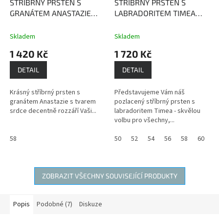
STŘÍBRNÝ PRSTEN S
STŘÍBRNÝ PRSTEN S
GRANÁTEM ANASTAZIE
LABRADORITEM TIMEA
granát probouzí v nás
(POZLACENÝ)
Labradorit -
nikdy nezhasínající naději.
kámen mystiky, proměny a
Skladem
Skladem
odvahy
1 420 Kč
1 720 Kč
DETAIL
DETAIL
Krásný stříbrný prsten s
Představujeme Vám náš
granátem Anastazie s tvarem
pozlacený stříbrný prsten s
srdce decentně rozzáří Vaši...
labradoritem Timea - skvělou
volbu pro všechny,...
58
50
52
54
56
58
60
ZOBRAZIT VŠECHNY SOUVISEJÍCÍ PRODUKTY
Popis
Podobné (7)
Diskuze