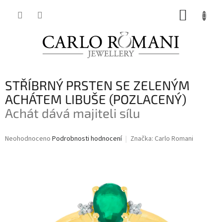
Přejít
NÁKUP
na
obsah
KOŠÍK
STŘÍBRNÝ PRSTEN SE ZELENÝM
ACHÁTEM LIBUŠE (POZLACENÝ)
Achát dává majiteli sílu
Průměrné
Neohodnoceno
Podrobnosti hodnocení
Značka:
Carlo Romani
hodnocení
produktu
je
0,0
z
5
hvězdiček.