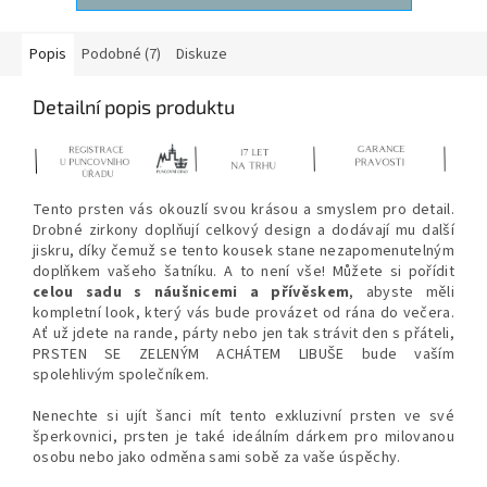
Popis
Podobné (7)
Diskuze
Detailní popis produktu
Tento prsten vás okouzlí svou krásou a smyslem pro detail.
Drobné zirkony doplňují celkový design a dodávají mu další
jiskru, díky čemuž se tento kousek stane nezapomenutelným
doplňkem vašeho šatníku. A to není vše! Můžete si pořídit
celou sadu s náušnicemi a přívěskem
, abyste měli
kompletní look, který vás bude provázet od rána do večera.
Ať už jdete na rande, párty nebo jen tak strávit den s přáteli,
PRSTEN SE ZELENÝM ACHÁTEM LIBUŠE bude vaším
spolehlivým společníkem.
Nenechte si ujít šanci mít tento exkluzivní prsten ve své
šperkovnici, prsten je také
ideálním dárkem pro milovanou
osobu nebo jako odměna sami sobě za vaše úspěchy.