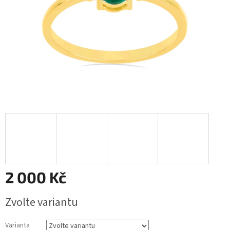
2 000 Kč
Měrná
Zvolte variantu
cena:
Varianta