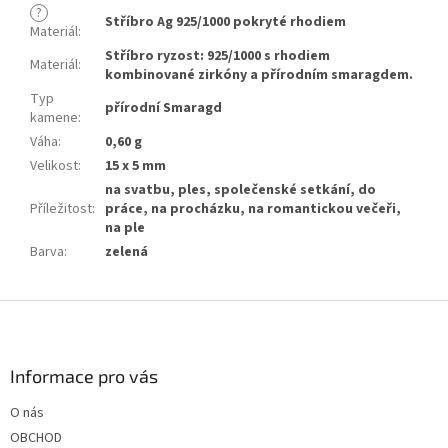
?
Stříbro Ag 925/1000 pokryté rhodiem
Materiál
:
Stříbro ryzost: 925/1000 s rhodiem
Materiál
:
kombinované zirkóny a přírodním smaragdem.
Typ
přírodní Smaragd
kamene
:
Váha
:
0,60 g
Velikost
:
15 x 5 mm
na svatbu, ples, společenské setkání, do
Příležitost
:
práce, na procházku, na romantickou večeři,
na ple
Barva
:
zelená
Z
á
p
a
Informace pro vás
t
O nás
í
OBCHOD