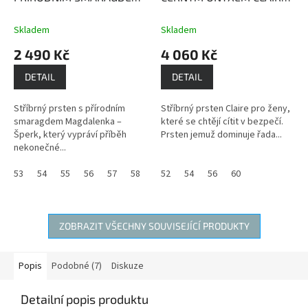
MAGDALENKA
Smaragd -
Black Onyx - kámen
kámen bohatství a moci
ochrany
Skladem
Skladem
2 490 Kč
4 060 Kč
DETAIL
DETAIL
Stříbrný prsten s přírodním
Stříbrný prsten Claire pro ženy,
smaragdem Magdalenka –
které se chtějí cítit v bezpečí.
Šperk, který vypráví příběh
Prsten jemuž dominuje řada...
nekonečné...
53
54
55
56
57
58
59
52
60
54
61
56
60
ZOBRAZIT VŠECHNY SOUVISEJÍCÍ PRODUKTY
Popis
Podobné (7)
Diskuze
Detailní popis produktu