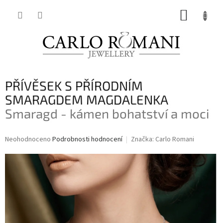
Přejít
NÁKUP
na
obsah
KOŠÍK
PŘÍVĚSEK S PŘÍRODNÍM
SMARAGDEM MAGDALENKA
Smaragd - kámen bohatství a moci
Průměrné
Neohodnoceno
Podrobnosti hodnocení
Značka:
Carlo Romani
hodnocení
produktu
je
0,0
z
5
hvězdiček.