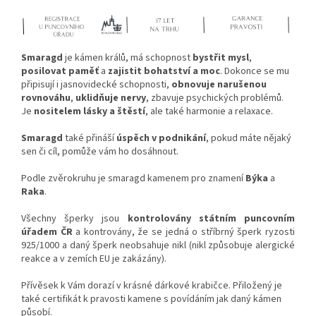
Smaragd
je kámen králů, má schopnost
bystřit mysl
,
posilovat paměť
a
zajistit bohatství a moc
. Dokonce se mu
připisují i jasnovidecké schopnosti,
obnovuje narušenou
rovnováhu
,
uklidňuje nervy
, zbavuje psychických problémů.
Je
nositelem lásky a štěstí
, ale také harmonie a relaxace.
Smaragd
také přináší
úspěch v podnikání
, pokud máte nějaký
sen či cíl, pomůže vám ho dosáhnout.
Podle zvěrokruhu je smaragd kamenem pro znamení
Býka
a
Raka
.
Všechny šperky jsou
kontrolovány státním puncovním
úřadem ČR
a kontrovány, že se jedná o stříbrný šperk ryzosti
925/1000 a daný šperk neobsahuje nikl (nikl způsobuje alergické
reakce a v zemích EU je zakázány).
Přívěsek k Vám dorazí v krásné dárkové krabičce. Přiložený je
také certifikát k pravosti kamene s povídáním jak daný kámen
působí.