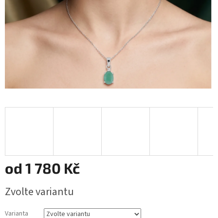
od
1 780 Kč
Měrná
Zvolte variantu
cena:
Varianta