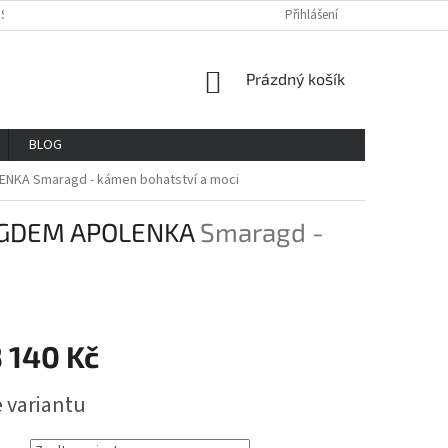
OSOBNÍCH ÚDAJŮ
REKLAMAČNÍ ŘAD
VŠE O NÁKUPU
Přihlášení
GDPR
NÁKUPNÍ
Prázdný košík
KOŠÍK
BLOG
LENKA
Smaragd - kámen bohatství a moci
AGDEM APOLENKA
Smaragd -
 140 Kč
e variantu