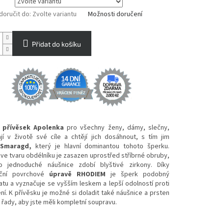
oručit do:
Zvolte variantu
Možnosti doručení
Přidat do košíku
ý přívěsek Apolenka
pro všechny ženy, dámy, slečny,
jí v životě své cíle a chtějí jich dosáhnout, s tím jim
e
Smaragd,
který je hlavní dominantou tohoto šperku.
e tvaru obdélníku je zasazen uprostřed stříbrné obruby,
o jednoduché náušnice zdobí blyštivé zirkony. Díky
dační povrchové
úpravě RHODIEM
je šperk podobný
atu a vyznačuje se vyšším leskem a lepší odolností proti
í. K přívěsku je možné si doladit také náušnice a prsten
 řady, aby jste měli kompletní soupravu.