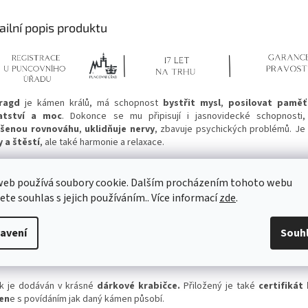
ailní popis produktu
ragd
je kámen králů, má schopnost
bystřit mysl
,
posilovat paměť
atství a moc
. Dokonce se mu připisují i jasnovidecké schopnosti
ušenou rovnováhu
,
uklidňuje nervy
, zbavuje psychických problémů. Je
y a štěstí
, ale také harmonie a relaxace.
ragd
také přináší
úspěch v podnikání
, pokud máte nějaký sen či cíl, po
hnout.
web používá soubory cookie. Dalším procházením tohoto webu
jete souhlas s jejich používáním.. Více informací
zde
.
e zvěrokruhu je smaragd kamenem pro znamení
Býka
a
Raka
.
avení
Souh
hny šperky jsou
kontrolovány státním puncovním úřadem ČR
a kontro
á o stříbrný šperk ryzosti 925/1000 a daný šperk neobsahuje nikl (nik
gické reakce a v zemích EU je zakázány).
k je dodáván v krásné
dárkové krabičce.
Přiložený je také
certifikát 
en
e s povídáním jak daný kámen působí.