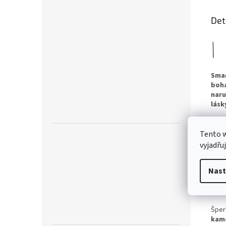
Det
Sma
boh
nar
lásk
Sma
dosá
Tento 
vyjadřu
Podl
Nast
Všec
jedn
aler
Šper
kam