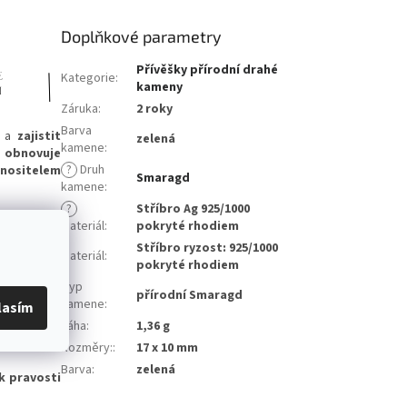
Doplňkové parametry
Přívěšky přírodní drahé
Kategorie
:
kameny
Záruka
:
2 roky
Barva
a
zajistit
zelená
kamene
:
,
obnovuje
?
Druh
nositelem
Smaragd
kamene
:
?
Stříbro Ag 925/1000
může vám ho
Materiál
:
pokryté rhodiem
Stříbro ryzost: 925/1000
Materiál
:
pokryté rhodiem
Typ
přírodní Smaragd
kamene
:
lasím
vány, že se
Váha
:
1,36 g
l způsobuje
Rozměry:
:
17 x 10 mm
Barva
:
zelená
k pravosti