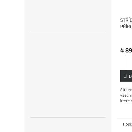
STŘÍ
PŘÍR
APO
kámen
4 8
D
Stříbr
všechn
které m
Popi