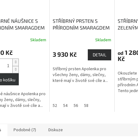
BRNÉ NÁUŠNICE S
STŘÍBRNÝ PRSTEN S
STŘÍBRN
ODNÍM SMARAGDEM
PŘÍRODNÍM SMARAGDEM
ZELENÝ
LENKA
Smaragd -
APOLENKA
Smaragd -
LIBUŠE 
Skladem
Skladem
 bohatství a moci
kámen bohatství a moci
Achát - 
90 Kč
1 28
od
3 930 Kč
DETAIL
Kč
Stříbrný prsten Apolenka pro
Okouzlete 
všechny ženy, dámy, slečny,
stříbrným 
o košíku
které mají v životě své cíle a...
přírodním 
Tento jedin
né náušnice Apolenka pro
y ženy, dámy, slečny,
ají v životě své cíle a...
52
54
56
58
s
Podobné (7)
Diskuze