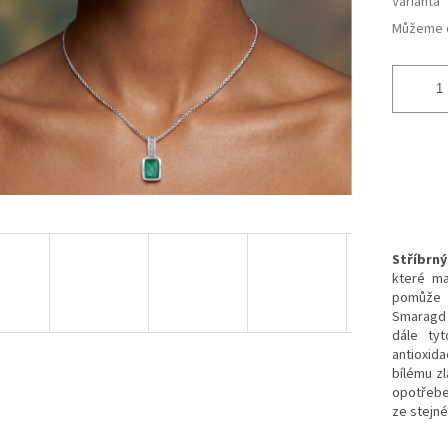
Varianta
Můžeme d
Stříbrn
které ma
pomůž
Smaragd v
dále tyt
antioxi
bílému zl
opotřeben
ze stejné