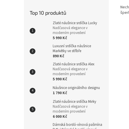
Nech
Top 10 produktů
šper
Zlaté náušnice srdíčka Lucky
Nadčasová elegance v
moderním provedení
5 990 Kč
Luxusní srdíčka náušnice
Markétky ve stříbře
890 Kč
Zlaté náušnice srdíčka Alex
Nadčasová elegance v
moderním provedení
5 990 Kč
Náušnice originálního designu
1 790 Kč
Zlaté náušnice srdíčka Mirky
Nadčasová elegance v
moderním provedení
6 000 Kč
Dámská bordó-vínová pašmína