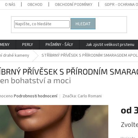
O NÁS
OBCHOD
OBCHODNÍ PODMÍNKY
GDPR - OCHRANA 
HLEDAT
AMENY
PERLY
PAŠMÍNY - ŠÁLY
Jak zjistit velikost prstenu
ní drahé kameny
STŘÍBRNÝ PŘÍVĚSEK S PŘÍRODNÍM SMARAGDEM APO
ÍBRNÝ PŘÍVĚSEK S PŘÍRODNÍM SMAR
en bohatství a moci
né
noceno
Podrobnosti hodnocení
Značka:
Carlo Romani
ní
od
3
u
Měrná
Zvolt
cena:
ek.