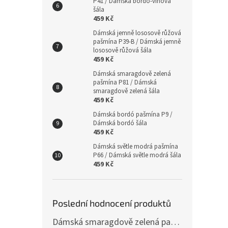
P41 / Dámská bordó-vínová
šála
459 Kč
Dámská jemně lososově růžová
pašmína P39-B / Dámská jemně
lososově růžová šála
459 Kč
Dámská smaragdově zelená
pašmína P81 / Dámská
smaragdově zelená šála
459 Kč
Dámská bordó pašmína P9 /
Dámská bordó šála
459 Kč
Dámská světle modrá pašmína
P66 / Dámská světle modrá šála
459 Kč
Poslední hodnocení produktů
Dámská smaragdově zelená pašmína P81 / Dámská smaragdově zelená šála