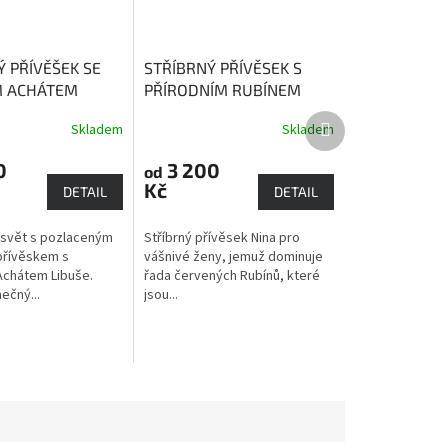
Ý PŘÍVĚŠEK SE
STŘÍBRNÝ PŘÍVĚSEK S
M ACHÁTEM
PŘÍRODNÍM RUBÍNEM
(POZLACENÝ)
NINA
Rubín - kámen
Další
Skladem
Skladem
drahokam moci
lásky, vášně a bohatství
produkt
0
3 200
od
Kč
DETAIL
DETAIL
svět s pozlaceným
Stříbrný přívěsek Nina pro
přívěskem s
vášnivé ženy, jemuž dominuje
Achátem Libuše.
řada červených Rubínů, které
ečný...
jsou...