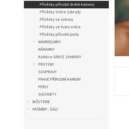
n
Přívěsky přírodní drahé kameny
e
Přívěsky Srdce Zahrady
l
Přívěsky se zirkony
Přívěsky ve tvaru srdce
Přívěsky přírodní perly
NÁHRDELNÍKY
NÁRAMKY
Kolekce SRDCE ZAHRADY
PRSTENY
SOUPRAVY
PRAVÉ PŘÍRODNÍ KAMENY
PERLY
SULTANITY
BIŽUTERIE
PAŠMÍNY - ŠÁLY