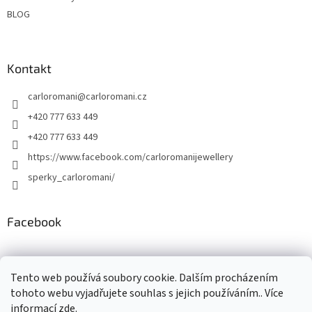
BLOG
Kontakt
carloromani
@
carloromani.cz
+420 777 633 449
+420 777 633 449
https://www.facebook.com/carloromanijewellery
sperky_carloromani/
Facebook
Instagram
Tento web používá soubory cookie. Dalším procházením
tohoto webu vyjadřujete souhlas s jejich používáním.. Více
informací
zde
.