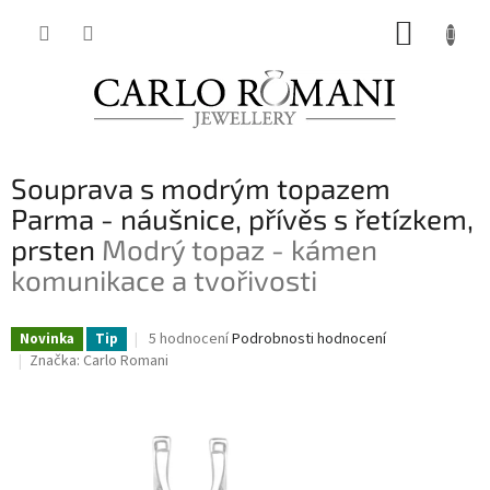
Přejít
NÁKUP
na
obsah
KOŠÍK
Souprava s modrým topazem
Parma - náušnice, přívěs s řetízkem,
prsten
Modrý topaz - kámen
komunikace a tvořivosti
Průměrné
5 hodnocení
Podrobnosti hodnocení
Novinka
Tip
hodnocení
Značka:
Carlo Romani
produktu
je
4,4
z
5
hvězdiček.