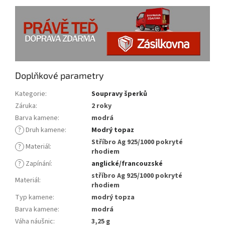
Doplňkové parametry
Kategorie
:
Soupravy šperků
Záruka
:
2 roky
Barva kamene
:
modrá
?
Druh kamene
:
Modrý topaz
Stříbro Ag 925/1000 pokryté
?
Materiál
:
rhodiem
?
Zapínání
:
anglické/francouzské
stříbro Ag 925/1000 pokryté
Materiál
:
rhodiem
Typ kamene
:
modrý topza
Barva kamene
:
modrá
Váha náušnic
:
3,25 g