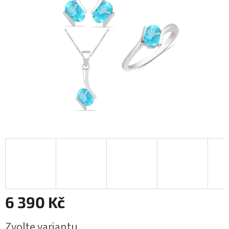
6 390 Kč
Měrná
Zvolte variantu
cena: