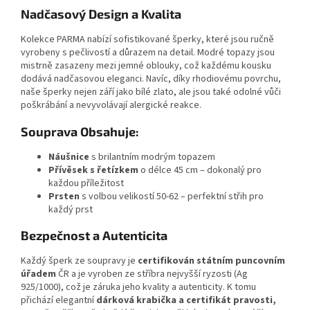
Nadčasový Design a Kvalita
Kolekce PARMA nabízí sofistikované šperky, které jsou ručně
vyrobeny s pečlivostí a důrazem na detail. Modré topazy jsou
mistrně zasazeny mezi jemné oblouky, což každému kousku
dodává nadčasovou eleganci. Navíc, díky rhodiovému povrchu,
naše šperky nejen září jako bílé zlato, ale jsou také odolné vůči
poškrábání a nevyvolávají alergické reakce.
Souprava Obsahuje:
Náušnice
s brilantním modrým topazem
Přívěsek s řetízkem
o délce 45 cm – dokonalý pro
každou příležitost
Prsten
s volbou velikostí 50-62 – perfektní střih pro
každý prst
Bezpečnost a Autenticita
Každý šperk ze soupravy je
certifikován státním puncovním
úřadem
ČR a je vyroben ze stříbra nejvyšší ryzosti (Ag
925/1000), což je záruka jeho kvality a autenticity. K tomu
přichází elegantní
dárková krabička a certifikát pravosti,