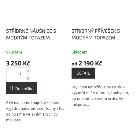
STŘÍBRNÉ NÁUŠNICE S
STŘÍBRNÝ PŘÍVĚŠEK S
MODRÝM TOPAZEM
MODRÝM TOPAZEM
PARMA
Modrý Topaz
PARMA
Modrý topaz
dodává vnitřní sílu a
dodává vnitřní sílu a
Skladem
Skladem
sebeuvědomění.
sebeuvědomění.
3 250 Kč
2 190 Kč
od
DETAIL
Styl nám umožňuje beze slov
Do košíku
vyjádřit naše emoce, touhy i to,
co nosíme ve svém srdci. Vy
Styl nám umožňuje beze slov
milujete...
vyjádřit naše emoce, touhy i to,
co nosíme ve svém srdci. Vy
milujete...