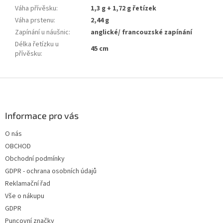
Váha přívěsku
:
1,3 g + 1,72 g řetízek
Váha prstenu
:
2,44 g
Zapínání u náušnic
:
anglické/ francouzské zapínání
Délka řetízku u
45 cm
přívěsku
:
Z
á
p
a
Informace pro vás
t
O nás
í
OBCHOD
Obchodní podmínky
GDPR - ochrana osobních údajů
Reklamační řad
Vše o nákupu
GDPR
Puncovní značky