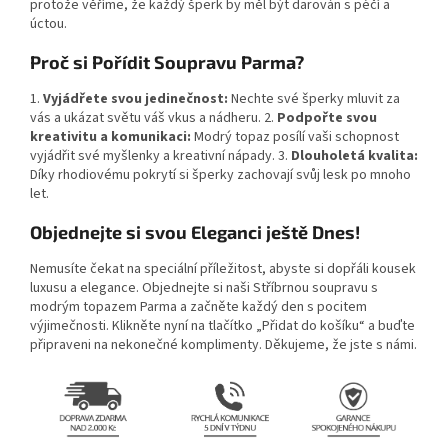
protože věříme, že každý šperk by měl být darován s péčí a
úctou.
Proč si Pořídit Soupravu Parma?
1.
Vyjádřete svou jedinečnost:
Nechte své šperky mluvit za
vás a ukázat světu váš vkus a nádheru. 2.
Podpořte svou
kreativitu a komunikaci:
Modrý topaz posílí vaši schopnost
vyjádřit své myšlenky a kreativní nápady. 3.
Dlouholetá kvalita:
Díky rhodiovému pokrytí si šperky zachovají svůj lesk po mnoho
let.
Objednejte si svou Eleganci ještě Dnes!
Nemusíte čekat na speciální příležitost, abyste si dopřáli kousek
luxusu a elegance. Objednejte si naši Stříbrnou soupravu s
modrým topazem Parma a začněte každý den s pocitem
výjimečnosti. Klikněte nyní na tlačítko „Přidat do košíku“ a buďte
připraveni na nekonečné komplimenty. Děkujeme, že jste s námi.