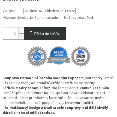
Varianta
Můžeme doručit do:
Zvolte variantu
Možnosti doručení
Přidat do košíku
Souprava Parma s přírodním modrým topazem
jsou šperky, které
vás nejen ozdobí, ale promění každý okamžik ve výjimečný
zážitek.
Modrý topaz
, známý jako kámen dobré
komunikace
, vám
pomůže překonat trému a najít ta správná slova s lehkostí a grácií.
Je
to ideální kámen pro všechny kreativní duše – spisovatele, umělce
nebo kohokoli, kdo touží podpořit svou kreativitu a vnitřní
sílu.
Nadčasový Design a Kvalita celé soupravy z ní dělá skvělý
dárek a nebo si udělat radost.