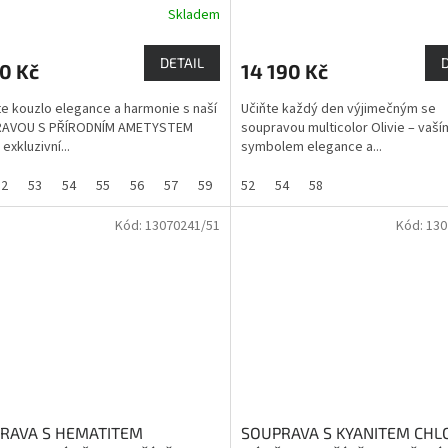
Skladem
 s ochrannou silou
Ametyst
DETAIL
0 Kč
14 190 Kč
e kouzlo elegance a harmonie s naší
Učiňte každý den výjimečným se
AVOU S PŘÍRODNÍM AMETYSTEM
soupravou multicolor Olivie – vaš
exkluzivní...
symbolem elegance a...
52
53
54
55
56
57
59
60
52
61
54
62
58
Kód:
13070241/51
Kód:
130
RAVA S HEMATITEM
SOUPRAVA S KYANITEM CHLO