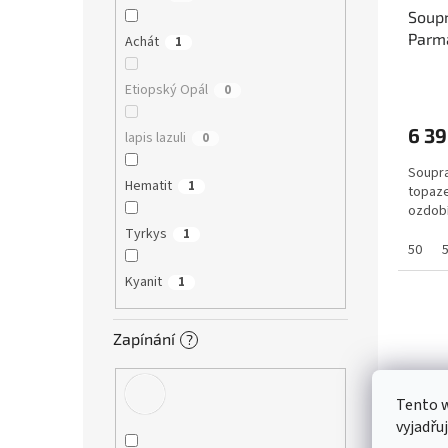
Soup
Parma
Achát
1
řetíz
Průmě
kámen
Etiopský Opál
0
hodno
produ
6 39
lapis lazuli
je
0
4,4
Soupr
z
Hematit
1
topaze
5
ozdobí
hvězdi
Tyrkys
1
50
Kyanit
1
Zapínání
?
Tento 
vyjadřu