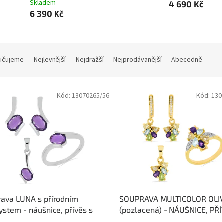
Skladem
4 690 Kč
6 390 Kč
učujeme
Nejlevnější
Nejdražší
Nejprodávanější
Abecedně
Kód:
13070265/56
Kód:
130
ava LUNA s přírodním
SOUPRAVA MULTICOLOR OLI
stem - náušnice, přívěs s
(pozlacená) - NÁUŠNICE, PŘ
kem, prsten
Ametyst - mocný
PRSTEN
modrý Topaz, Olivín, 