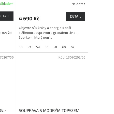
Skladem
Na dotaz
DETAIL
DETAIL
4 690 Kč
Objevte sílu krásy a energie s naší
ím novým
stříbrnou soupravou s granátem Livia –
šperkem, který není...
50
52
54
56
58
60
62
70267/56
Kód:
13070262/56
E -
SOUPRAVA S MODRÝM TOPAZEM