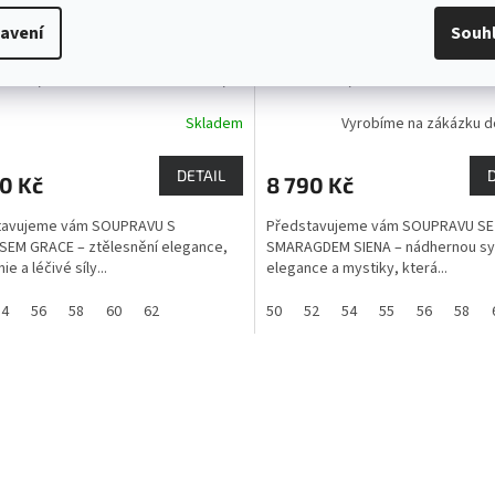
avení
Souh
RAVA S TYRKYSEM GRACE -
SOUPRAVA SE SMARAGDEM S
NICE, PŘÍVĚSEK S ŘETÍZKEM,
NÁUŠNICE, PŘÍVĚSEK S ŘETÍ
TEN
Tyrkys - kámen štěstí,
PRSTEN
Smaragd - kámen
Skladem
Vyrobíme na zákázku d
t cestovatelů
bohatství a moci
DETAIL
0 Kč
8 790 Kč
tavujeme vám SOUPRAVU S
Představujeme vám SOUPRAVU SE
EM GRACE – ztělesnění elegance,
SMARAGDEM SIENA – nádhernou sy
e a léčivé síly...
elegance a mystiky, která...
54
56
58
60
62
50
52
54
55
56
58
O
v
l
á
d
a
c