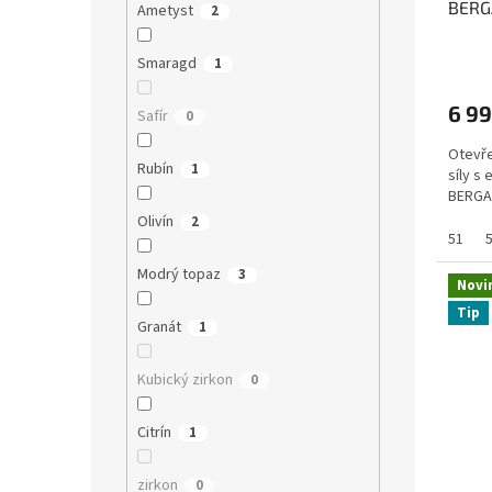
BERG
Ametyst
2
ŘETÍ
posil
Smaragd
1
6 99
Safír
0
Otevře
Rubín
1
síly s
BERGAM
Olivín
2
51
Modrý topaz
3
Novi
Tip
Granát
1
Kubický zirkon
0
Citrín
1
zirkon
0