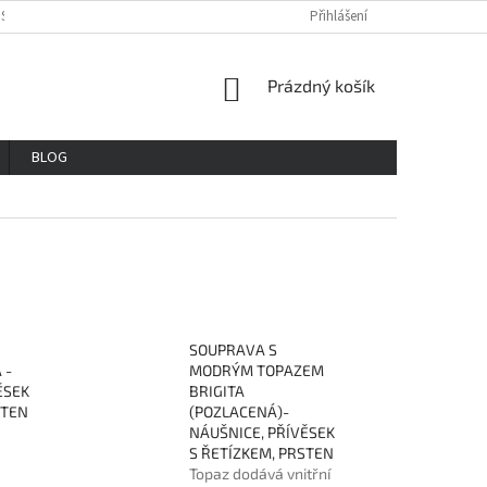
OSOBNÍCH ÚDAJŮ
REKLAMAČNÍ ŘAD
VŠE O NÁKUPU
Přihlášení
GDPR
NÁKUPNÍ
Prázdný košík
KOŠÍK
BLOG
SOUPRAVA S
 -
MODRÝM TOPAZEM
ĚSEK
BRIGITA
STEN
(POZLACENÁ)-
NÁUŠNICE, PŘÍVĚSEK
S ŘETÍZKEM, PRSTEN
Topaz dodává vnitřní