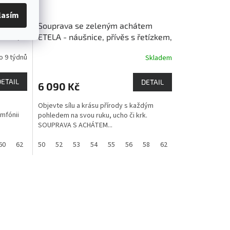
lasím
IENA -
Souprava se zeleným achátem
ZKEM,
ETELA - náušnice, přívěs s řetízkem,
prsten
Achát - drahokam moci
o 9 týdnů
Skladem
DETAIL
DETAIL
6 090 Kč
Objevte sílu a krásu přírody s každým
mfónii
pohledem na svou ruku, ucho či krk.
SOUPRAVA S ACHÁTEM...
60
62
50
52
53
54
55
56
58
62