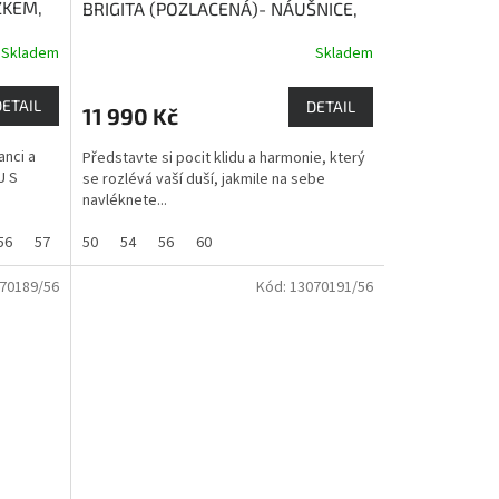
ZKEM,
BRIGITA (POZLACENÁ)- NÁUŠNICE,
PŘÍVĚSEK S ŘETÍZKEM, PRSTEN
Skladem
Skladem
Topaz dodává vnitřní sílu a
sebeuvědomění
DETAIL
DETAIL
11 990 Kč
nci a
Představte si pocit klidu a harmonie, který
U S
se rozlévá vaší duší, jakmile na sebe
navléknete...
56
57
58
50
59
54
60
56
62
60
70189/56
Kód:
13070191/56