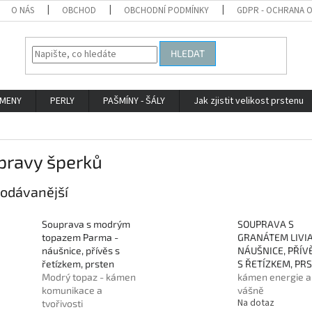
O NÁS
OBCHOD
OBCHODNÍ PODMÍNKY
GDPR - OCHRANA 
HLEDAT
AMENY
PERLY
PAŠMÍNY - ŠÁLY
Jak zjistit velikost prstenu
pravy šperků
odávanější
Souprava s modrým
SOUPRAVA S
topazem Parma -
GRANÁTEM LIVIA
náušnice, přívěs s
NÁUŠNICE, PŘÍV
řetízkem, prsten
S ŘETÍZKEM, PR
Modrý topaz - kámen
kámen energie a
komunikace a
vášně
Na dotaz
tvořivosti