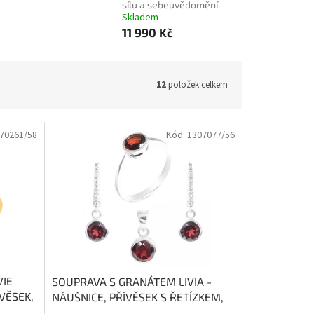
sílu a sebeuvědomění
Skladem
11 990 Kč
12
položek celkem
70261/58
Kód:
1307077/56
VIE
SOUPRAVA S GRANÁTEM LIVIA -
ÍVĚSEK,
NÁUŠNICE, PŘÍVĚSEK S ŘETÍZKEM,
Citrín,
PRSTEN
kámen energie a vášně