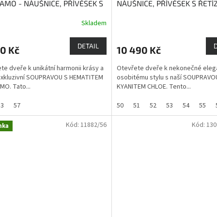
AMO - NÁUŠNICE, PŘÍVĚSEK S
NÁUŠNICE, PŘÍVĚSEK S ŘETÍ
ZKEM, PRSTEN
Hematit
PRSTEN
Kyanit podporuje
Skladem
uje naši ochranu
komunikaci a dodává sílu
DETAIL
0 Kč
10 490 Kč
te dveře k unikátní harmonii krásy a
Otevřete dveře k nekonečné elega
 exkluzivní SOUPRAVOU S HEMATITEM
osobitému stylu s naší SOUPRAVO
O. Tato...
KYANITEM CHLOE. Tento...
53
57
50
51
52
53
54
55
Kód:
11882/56
Kód:
130
nka