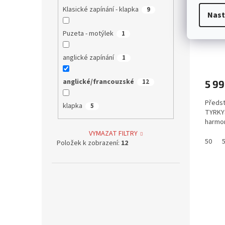
Klasické zapínání - klapka
9
Nast
SOUP
Puzeta - motýlek
1
NÁUŠ
PRS
anglické zapínání
amule
1
anglické/francouzské
12
5 99
Předs
klapka
5
TYRKYS
harmoni
VYMAZAT FILTRY
50
Položek k zobrazení:
12