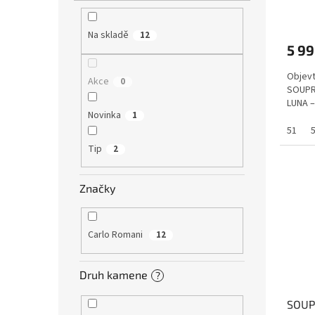
ů
kámen
Na skladě
12
5 99
Objevt
Akce
0
SOUPR
LUNA – 
Novinka
1
51
Tip
2
Značky
Carlo Romani
12
Druh kamene
?
SOUP