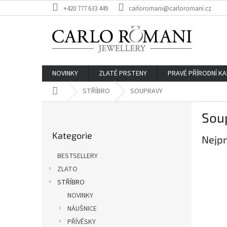
Přejít
+420 777 633 449
carloromani@carloromani.cz
na
obsah
NOVINKY
ZLATÉ PRSTENY
PRAVÉ PŘÍRODNÍ K
Domů
STŘÍBRO
SOUPRAVY
P
Sou
o
Přeskočit
s
Kategorie
kategorie
Nejpr
t
r
BESTSELLERY
a
ZLATO
n
STŘÍBRO
n
í
NOVINKY
p
NÁUŠNICE
a
PŘÍVĚSKY