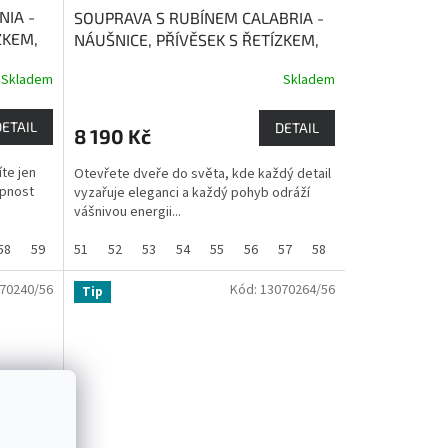
NIA -
SOUPRAVA S RUBÍNEM CALABRIA -
ZKEM,
NÁUŠNICE, PŘÍVĚSEK S ŘETÍZKEM,
PRSTEN
Rubín přináší bohatství a
Skladem
Skladem
lásku
DETAIL
DETAIL
8 190 Kč
te jen
Otevřete dveře do světa, kde každý detail
opnost
vyzařuje eleganci a každý pohyb odráží
vášnivou energii...
58
59
60
51
61
52
62
53
54
55
56
57
58
59
60
62
70240/56
Kód:
13070264/56
Tip