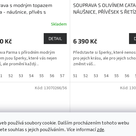
rava s modrým topazem
SOUPRAVA S OLIVÍNEM CATA
 - náušnice, přívěs s
NÁUŠNICE, PŘÍVĚSEK S ŘETÍ
kem, prsten
Modrý topaz -
PRSTEN
Když krása potkává
Skladem
rné
Průměrné
 komunikace a tvořivosti
moudrost tisíciletí
cení
hodnocení
ktu
produktu
DETAIL
0 Kč
6 390 Kč
je
5,0
ava Parma s přírodním modrým
Představte si šperky, které nenosí
z
m jsou šperky, které vás nejen
pro jejich krásu, ale pro jejich sch
5
, ale promění každý...
změnit váš...
ček.
hvězdiček.
51
52
53
54
55
56
57
58
51
59
52
60
53
61
54
62
55
56
Kód:
13070266/56
Kód:
130
web používá soubory cookie. Dalším procházením tohoto webu
jete souhlas s jejich používáním.. Více informací
zde
.