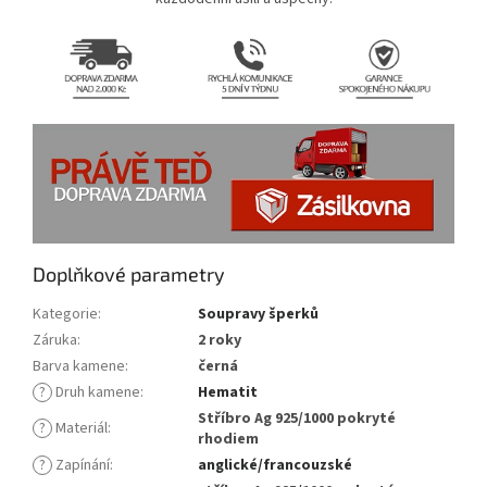
Doplňkové parametry
Kategorie
:
Soupravy šperků
Záruka
:
2 roky
Barva kamene
:
černá
?
Druh kamene
:
Hematit
Stříbro Ag 925/1000 pokryté
?
Materiál
:
rhodiem
?
Zapínání
:
anglické/francouzské