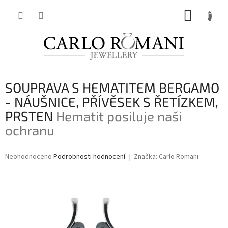
Přejít
NÁKUP
na
obsah
KOŠÍK
SOUPRAVA S HEMATITEM BERGAMO
- NÁUŠNICE, PŘÍVĚSEK S ŘETÍZKEM,
PRSTEN
Hematit posiluje naši
ochranu
Průměrné
Neohodnoceno
Podrobnosti hodnocení
Značka:
Carlo Romani
hodnocení
produktu
je
0,0
z
5
hvězdiček.