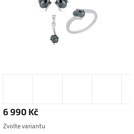
6 990 Kč
Měrná
Zvolte variantu
cena: