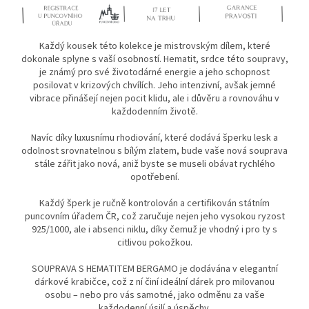
Každý kousek této kolekce je mistrovským dílem, které
dokonale splyne s vaší osobností. Hematit, srdce této soupravy,
je známý pro své životodárné energie a jeho schopnost
posilovat v krizových chvílích. Jeho intenzivní, avšak jemné
vibrace přinášejí nejen pocit klidu, ale i důvěru a rovnováhu v
každodenním životě.
Navíc díky luxusnímu rhodiování, které dodává šperku lesk a
odolnost srovnatelnou s bílým zlatem, bude vaše nová souprava
stále zářit jako nová, aniž byste se museli obávat rychlého
opotřebení.
Každý šperk je ručně kontrolován a certifikován státním
puncovním úřadem ČR, což zaručuje nejen jeho vysokou ryzost
925/1000, ale i absenci niklu, díky čemuž je vhodný i pro ty s
citlivou pokožkou.
SOUPRAVA S HEMATITEM BERGAMO je dodávána v elegantní
dárkové krabičce, což z ní činí ideální dárek pro milovanou
osobu – nebo pro vás samotné, jako odměnu za vaše
každodenní úsilí a úspěchy.