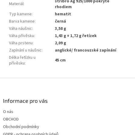
stříbro Ag 925/1000 pokryté
Materiál
:
rhodiem
Typ kamene
:
hematit
Barva kamene
:
černá
Váha náušnic
:
3,58 g
Váha přívěsku
:
1,43 g + 1,72 g řetízek
Váha prstenu
:
2,09 g
Zapínání u náušnic
:
anglické/ francouzské zapínání
Délka řetízku u
45 cm
přívěsku
:
Z
á
p
a
Informace pro vás
t
O nás
í
OBCHOD
Obchodní podmínky
GDPR - ochrana osobních údajů