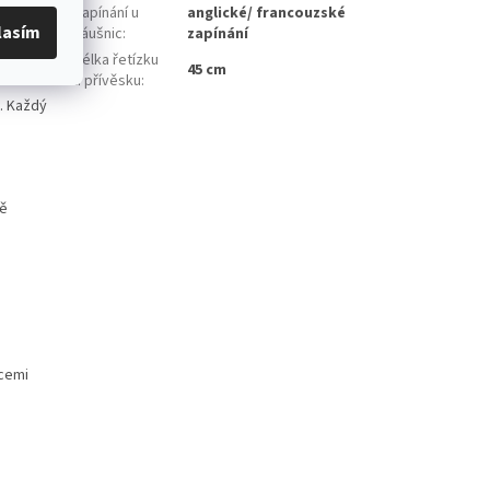
še
Zapínání u
anglické/ francouzské
lasím
náušnic
:
zapínání
Délka řetízku
45 cm
u přívěsku
:
i. Každý
ně
kcemi