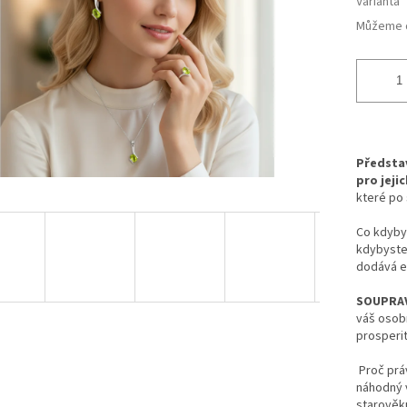
Varianta
Můžeme d
Představ
pro jeji
které po 
Co kdybys
kdybyste
dodává e
SOUPRAV
váš osobn
prosperit
Proč práv
náhodný v
starověku