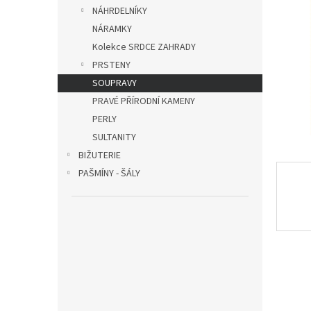
n
NÁHRDELNÍKY
e
NÁRAMKY
l
Kolekce SRDCE ZAHRADY
PRSTENY
SOUPRAVY
PRAVÉ PŘÍRODNÍ KAMENY
PERLY
SULTANITY
BIŽUTERIE
PAŠMÍNY - ŠÁLY