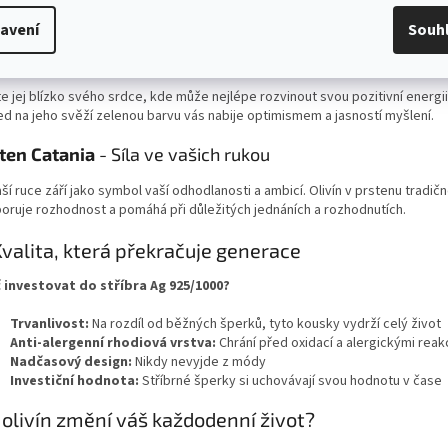
t olivínu ve stříbrném objetí (Ag 925/1000) vám připomíná, že máte v sobě v
ebné k dosažení svých snů.
avení
Souh
věsek s řetízkem
- Váš osobní průvodce
e jej blízko svého srdce, kde může nejlépe rozvinout svou pozitivní energi
ed na jeho svěží zelenou barvu vás nabije optimismem a jasností myšlení.
ten Catania
- Síla ve vašich rukou
ší ruce září jako symbol vaší odhodlanosti a ambicí. Olivín v prstenu tradič
oruje rozhodnost a pomáhá při důležitých jednáních a rozhodnutích.
 Kvalita, která překračuje generace
 investovat do stříbra Ag 925/1000?
Trvanlivost:
Na rozdíl od běžných šperků, tyto kousky vydrží celý život
Anti-alergenní rhodiová vrstva:
Chrání před oxidací a alergickými rea
Nadčasový design:
Nikdy nevyjde z módy
Investiční hodnota:
Stříbrné šperky si uchovávají svou hodnotu v čase
 olivín změní váš každodenní život?