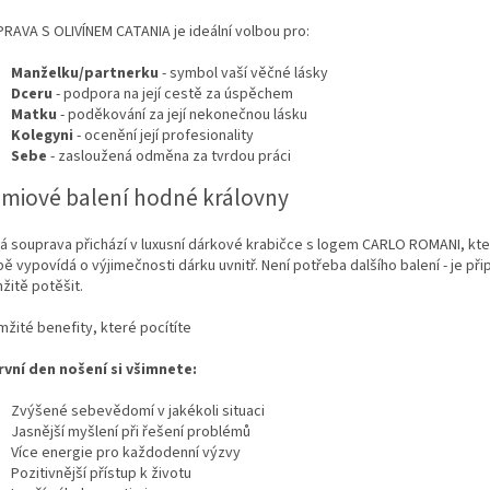
RAVA S OLIVÍNEM CATANIA je ideální volbou pro:
Manželku/partnerku
- symbol vaší věčné lásky
Dceru
- podpora na její cestě za úspěchem
Matku
- poděkování za její nekonečnou lásku
Kolegyni
- ocenění její profesionality
Sebe
- zasloužená odměna za tvrdou práci
miové balení hodné královny
á souprava přichází v luxusní dárkové krabičce s logem CARLO ROMANI, kt
ě vypovídá o výjimečnosti dárku uvnitř. Není potřeba dalšího balení - je př
žitě potěšit.
žité benefity, které pocítíte
rvní den nošení si všimnete:
Zvýšené sebevědomí v jakékoli situaci
Jasnější myšlení při řešení problémů
Více energie pro každodenní výzvy
Pozitivnější přístup k životu