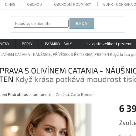
O NÁS
OBCHOD
OBCHODNÍ PODMÍNKY
GDPR - OCHRANA 
HLEDAT
AMENY
PERLY
PAŠMÍNY - ŠÁLY
Jak zjistit velikost prstenu
LIVÍNEM CATANIA - NÁUŠNICE, PŘÍVĚSEK S ŘETÍZKEM, PRSTEN
Když krása pot
PRAVA S OLIVÍNEM CATANIA - NÁUŠNIC
TEN
Když krása potkává moudrost tisíc
né
cení
Podrobnosti hodnocení
Značka:
Carlo Romani
ní
6 3
u
Měrná
Zvolt
cena:
ek.