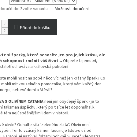
oručit do:
Zvolte variantu
Možnosti doručení
Přidat do košíku
te si šperky, které nenosíte jen pro jejich krásu, ale
ch schopnost změnit váš život...
Objevte tajemství,
staletí uchovávala královská pokolení
te mohli nosit na sobě něco víc než jen krásný šperk? Co
 mohli mít kouzelného pomocníka, který vám každý den
nergii, sebevědomí a štěstí?
A S OLIVÍNEM CATANIA
není jen obyčejný šperk - je to
í talisman úspěchu, který po tisíce let dopomáhal k
ě těm nejúspěšnějším lidem v historii.
ě olivín? Odhalte sílu "zeleného zlata". Olivín není
ýběr. Tento vzácný kámen fascinuje lidstvo už od
. Faraoni jej nazývali "slzami bohyně Slunce", Kleopatra