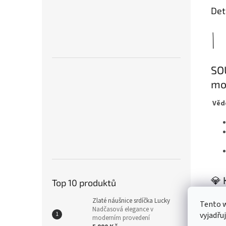
Det
SO
mou
Vědě
💎 
Top 10 produktů
Náu
Zlaté náušnice srdíčka Lucky
Tento 
Nadčasová elegance v
vyjadřu
Každé
moderním provedení