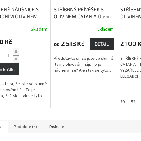
BRNÉ NÁUŠNICE S
STŘÍBRNÝ PŘÍVĚŠEK S
STŘÍBRN
ODNÍM OLIVÍNEM
OLIVÍNEM CATANIA
Olivín
OLIVÍNE
NIA
Olivín vnáší
vnáší rovnováhu a klid do
vnáší rov
Skladem
Skladem
rné
váhu a klid do naší
naší mysli.
naší mysl
cení
.
0 Kč
ktu
2 513 Kč
2 100 
od
DETAIL
Představte si, že jste ve slunné
STŘÍBRNÝ 
Itálii v olivovém háji. To je
CATANIA –
o košíku
nádhera, že? Ale i tak se tyto...
VYZAŘUJE E
ček.
ELEGANCI ..
avte si, že jste ve slunné
v olivovém háji. To je
, že? Ale i tak se tyto...
50
52
s
Podobné (4)
Diskuze