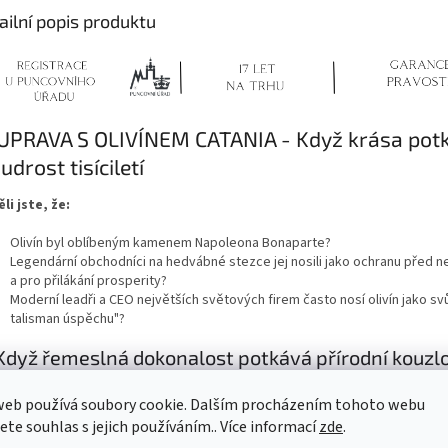
ailní popis produktu
UPRAVA S OLIVÍNEM CATANIA - Když krása pot
drost tisíciletí
li jste, že:
Olivín byl oblíbeným kamenem Napoleona Bonaparte?
Legendární obchodníci na hedvábné stezce jej nosili jako ochranu před
a pro přilákání prosperity?
Moderní leadři a CEO největších světových firem často nosí olivín jako svů
talisman úspěchu"?
Když řemeslná dokonalost potkává přírodní kouzl
šnice Catania
- Váš denní zdroj energie
web používá soubory cookie. Dalším procházením tohoto webu
jete souhlas s jejich používáním.. Více informací
zde
.
 ráno, když si nasadíte tyto elegantní náušnice, aktivujete svou vnitřní síl