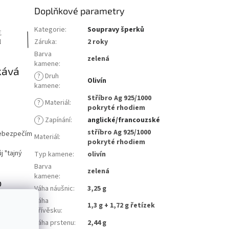
Doplňkové parametry
Kategorie
:
Soupravy šperků
Záruka
:
2 roky
Barva
zelená
kamene
:
kává
?
Druh
Olivín
kamene
:
Stříbro Ag 925/1000
?
Materiál
:
pokryté rhodiem
?
Zapínání
:
anglické/francouzské
stříbro Ag 925/1000
 nebezpečím
Materiál
:
pokryté rhodiem
j "tajný
Typ kamene
:
olivín
Barva
zelená
kamene
:
o
Váha náušnic
:
3,25 g
Váha
1,3 g + 1,72 g řetízek
přívěsku
:
u. Jemný
Váha prstenu
:
2,44 g