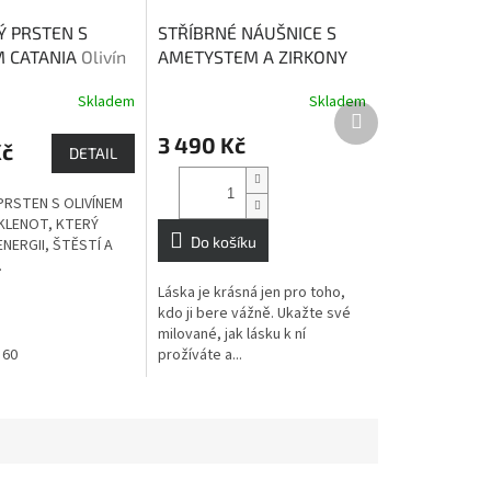
Ý PRSTEN S
STŘÍBRNÉ NÁUŠNICE S
M CATANIA
Olivín
AMETYSTEM A ZIRKONY
nováhu a klid do
HELENA
ametyst
Skladem
Skladem
i.
obohacuje naši lásku
Další
produkt
3 490 Kč
Kč
DETAIL
PRSTEN S OLIVÍNEM
 KLENOT, KTERÝ
Do košíku
NERGII, ŠTĚSTÍ A
.
Láska je krásná jen pro toho,
kdo ji bere vážně. Ukažte své
milované, jak lásku k ní
60
prožíváte a...