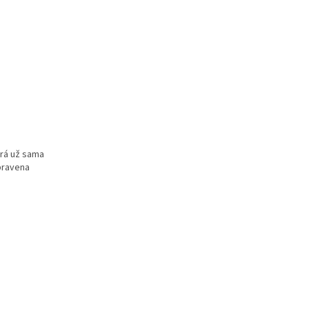
erá už sama
ipravena