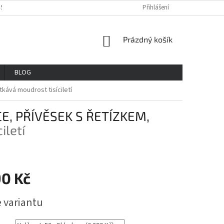
OSOBNÍCH ÚDAJŮ
REKLAMAČNÍ ŘAD
VŠE O NÁKUPU
Přihlášení
GDPR
NÁKUPNÍ
Prázdný košík
KOŠÍK
BLOG
kává moudrost tisíciletí
E, PŘÍVĚSEK S ŘETÍZKEM,
iletí
90 Kč
e variantu