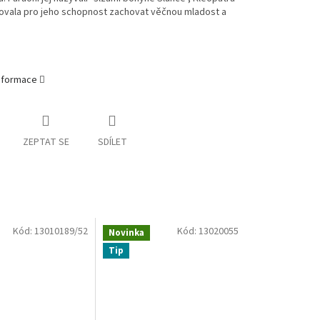
ňovala pro jeho schopnost zachovat věčnou mladost a
informace
ZEPTAT SE
SDÍLET
Kód:
13010189/52
Kód:
13020055
Novinka
Tip