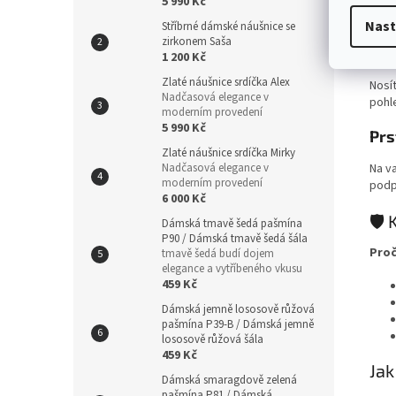
5 990 Kč
třpy
potř
Nast
Stříbrné dámské náušnice se
zirkonem Saša
Pří
1 200 Kč
Zlaté náušnice srdíčka Alex
Nosít
Nadčasová elegance v
pohl
moderním provedení
5 990 Kč
Prs
Zlaté náušnice srdíčka Mirky
Nadčasová elegance v
Na va
moderním provedení
podp
6 000 Kč
🛡️
Dámská tmavě šedá pašmína
P90 / Dámská tmavě šedá šála
Proč
tmavě šedá budí dojem
elegance a vytříbeného vkusu
459 Kč
Dámská jemně lososově růžová
pašmína P39-B / Dámská jemně
lososově růžová šála
459 Kč
Jak
Dámská smaragdově zelená
pašmína P81 / Dámská