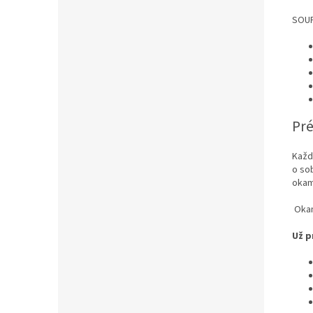
SOUP
Pré
Každ
o sob
okam
Okam
Už p