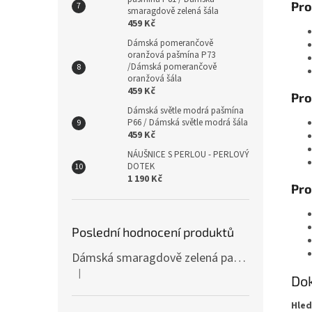
Pro
smaragdově zelená šála
459 Kč
Dámská pomerančově
oranžová pašmína P73
/Dámská pomerančově
oranžová šála
459 Kč
Pro
Dámská světle modrá pašmína
P66 / Dámská světle modrá šála
459 Kč
NÁUŠNICE S PERLOU - PERLOVÝ
DOTEK
1 190 Kč
Pro
Poslední hodnocení produktů
Dámská smaragdově zelená pašmína P81 / Dámská smaragdově zelená šála
|
Hodnocení produktu je 4 z 5 hvězdiček.
Dok
Hled