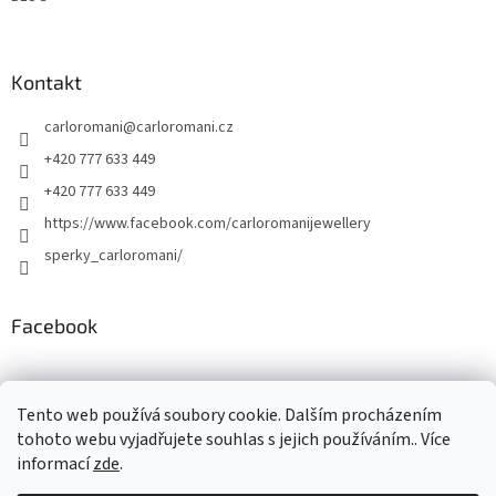
Kontakt
carloromani
@
carloromani.cz
+420 777 633 449
+420 777 633 449
https://www.facebook.com/carloromanijewellery
sperky_carloromani/
Facebook
Instagram
Tento web používá soubory cookie. Dalším procházením
tohoto webu vyjadřujete souhlas s jejich používáním.. Více
informací
zde
.