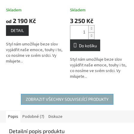
PARMA
Modrý topaz
PARMA
Modrý Topaz
dodává vnitřní sílu a
dodává vnitřní sílu a
Skladem
Skladem
sebeuvědomění.
sebeuvědomění.
2 190 Kč
3 250 Kč
od
DETAIL
Styl nám umožňuje beze slov
Do košíku
vyjádřit naše emoce, touhy i to,
co nosíme ve svém srdci. Vy
Styl nám umožňuje beze slov
milujete...
vyjádřit naše emoce, touhy i to,
co nosíme ve svém srdci. Vy
milujete...
ZOBRAZIT VŠECHNY SOUVISEJÍCÍ PRODUKTY
Popis
Podobné (7)
Diskuze
Detailní popis produktu