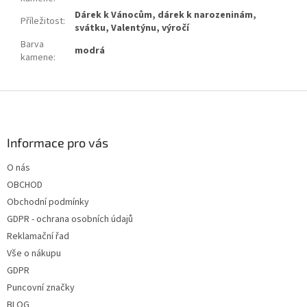
Dárek k Vánocům, dárek k narozeninám,
Příležitost
:
svátku, Valentýnu, výročí
Barva
modrá
kamene
:
Z
á
p
a
Informace pro vás
t
O nás
í
OBCHOD
Obchodní podmínky
GDPR - ochrana osobních údajů
Reklamační řad
Vše o nákupu
GDPR
Puncovní značky
BLOG