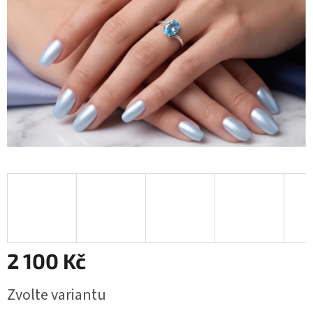
2 100 Kč
Měrná
Zvolte variantu
cena: