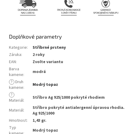
Doplňkové parametry
Kategorie
:
Stříbrné prsteny
Záruka
:
2 roky
EAN
:
Zvolte variantu
Barva
modrá
kamene
:
?
Druh
Modrý topaz
kamene
:
?
Stříbro Ag 925/1000 pokryté rhodiem
Materiál
:
Stříbro pokryté antialergenní úpravou rhodia.
Materiál
:
Ag 925/1000
Hmotnost
:
1,43 gr.
Typ
Modrý topaz
kamene
: