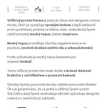
Stříbrný prsten Parma
je pokrytý silnou anti-alergenní vrstvou
rhodia, čímž se vyznačuje
vysokým leskem
a lepší odolností
proti opotřebení, podobá se bílému zlatu. Jednoduchý šperk
zdobí úchvatný
modrý topaz
,
kámen
inspirace.
Modrý topaz
proměňuje všechny negativní emoce na
pozitivní,
nositeli dodává vnitřní sílu a sebeuvědomění
.
Podle zvěrokruhu je modrý topaz kamenem pro
znamení
Vodnář
.
Tento stříbrný prsten Vám bude dodán
v krásné dárkové
krabičce s certifikátem o pravosti kamenů
.
Všechny šperky jsou kontrolovány státním puncovním úřadem
ČR a je garantováno, že se jedná o stříbrný šperk ryzosti
925/1000 a daný šperk neobsahuje nikl (nikl způsobuje alergické
reakce a v zemích EU je zakázán).