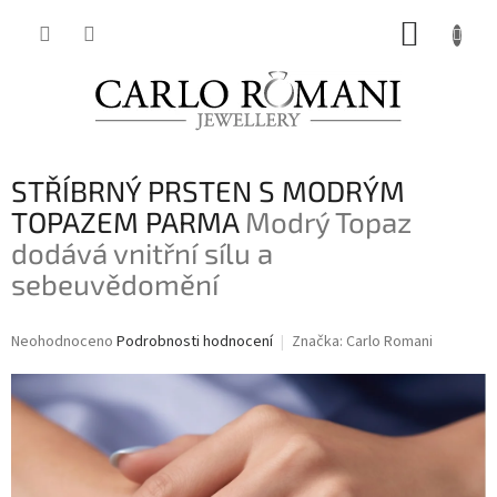
Přejít
NÁKUP
na
obsah
KOŠÍK
STŘÍBRNÝ PRSTEN S MODRÝM
TOPAZEM PARMA
Modrý Topaz
dodává vnitřní sílu a
sebeuvědomění
Průměrné
Neohodnoceno
Podrobnosti hodnocení
Značka:
Carlo Romani
hodnocení
produktu
je
0,0
z
5
hvězdiček.