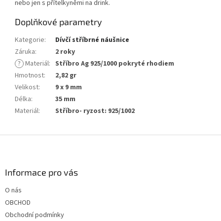
nebo jen s přítelkyněmi na drink.
Doplňkové parametry
Kategorie
:
Dívčí stříbrné náušnice
Záruka
:
2 roky
?
Materiál
:
Stříbro Ag 925/1000 pokryté rhodiem
Hmotnost
:
2,82 gr
Velikost
:
9 x 9 mm
Délka
:
35 mm
Materiál
:
Stříbro- ryzost: 925/1002
Z
á
p
a
Informace pro vás
t
O nás
í
OBCHOD
Obchodní podmínky