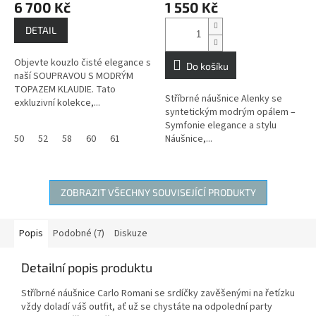
6 700 Kč
1 550 Kč
vnitřní sílu a
sebeuvědomění
DETAIL
Objevte kouzlo čisté elegance s
Do košíku
naší SOUPRAVOU S MODRÝM
TOPAZEM KLAUDIE. Tato
Stříbrné náušnice Alenky se
exkluzivní kolekce,...
syntetickým modrým opálem –
Symfonie elegance a stylu
50
52
58
60
61
Náušnice,...
ZOBRAZIT VŠECHNY SOUVISEJÍCÍ PRODUKTY
Popis
Podobné (7)
Diskuze
Detailní popis produktu
Stříbrné náušnice Carlo Romani se srdíčky zavěšenými na řetízku
vždy doladí váš outfit, ať už se chystáte na odpolední party