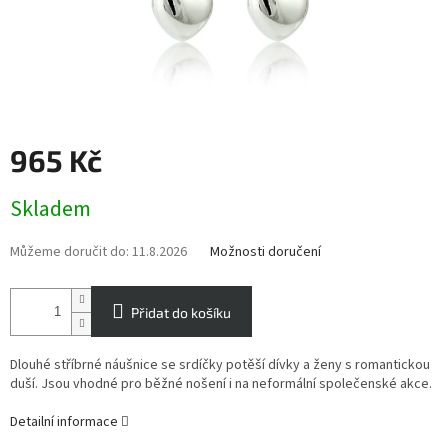
965 Kč
Měrná
Skladem
cena:
Můžeme doručit do:
11.8.2026
Možnosti doručení
Přidat do košíku
Dlouhé stříbrné náušnice se srdíčky potěší dívky a ženy s romantickou
duší. Jsou vhodné pro běžné nošení i na neformální společenské akce.
Detailní informace