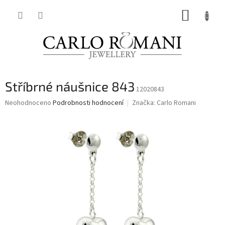
Přejít
NÁKUP
na
obsah
KOŠÍK
Stříbrné náušnice 843
12020843
Průměrné
Neohodnoceno
Podrobnosti hodnocení
Značka:
Carlo Romani
hodnocení
produktu
je
0,0
z
5
hvězdiček.