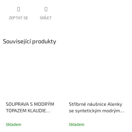
ZEPTAT SE
SDÍLET
Související produkty
SOUPRAVA S MODRÝM
Stříbrné náušnice Alenky
TOPAZEM KLAUDIE
se syntetickým modrým
(pozlacená) - NÁUŠNICE,
opálem
PŘÍVĚSEK S ŘETÍZKEM,
Skladem
Skladem
PRSTEN
Topaz dodává