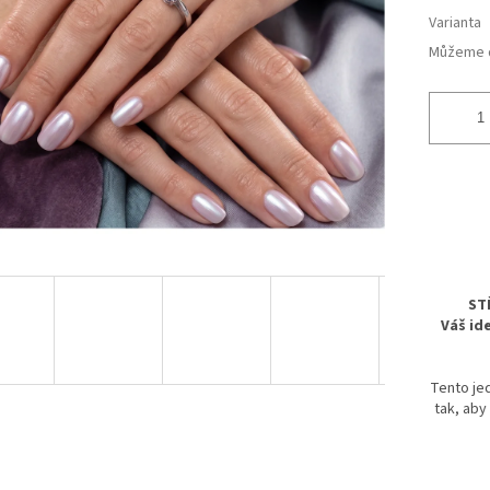
ek.
Varianta
Můžeme d
ST
Váš id
Tento je
tak, aby