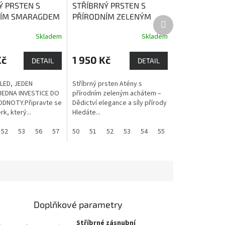
Ý PRSTEN S
STŘÍBRNÝ PRSTEN S
NÍM SMARAGDEM
PŘÍRODNÍM ZELENÝM
Další
ragd je
ACHÁTEM ATÉNY
Zelený
produkt
Skladem
Skladem
Průměrné
 lásky a štěstí,
agát má harmonizující
hodnocení
 harmonie a
vliv na celý organismus.
produktu
Kč
1 950 Kč
. Smaragd přináší
DETAIL
DETAIL
je
 podnikání.
2,9
LED, JEDEN
Stříbrný prsten Atény s
z
JEDNA INVESTICE DO
přírodním zeleným achátem –
5
ODNOTY.Připravte se
Dědictví elegance a síly přírody
hvězdiček.
rk, který...
Hledáte...
52
53
56
57
59
50
60
51
52
53
54
55
56
57
58
Doplňkové parametry
Stříbrné zásnubní