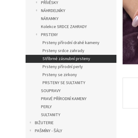
a
PŘÍVĚSKY
hvězdič
n
NÁHRDELNÍKY
e
NÁRAMKY
l
Kolekce SRDCE ZAHRADY
PRSTENY
Prsteny přírodní drahé kameny
Prsteny srdce zahrady
Stříbrné zásnubní prsteny
Prsteny přírodní perly
Prsteny se zirkony
PRSTENY SE SULTANITY
SOUPRAVY
PRAVÉ PŘÍRODNÍ KAMENY
PERLY
SULTANITY
BIŽUTERIE
PAŠMÍNY - ŠÁLY