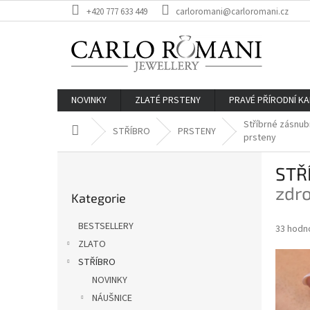
Přejít
+420 777 633 449
carloromani@carloromani.cz
na
obsah
NOVINKY
ZLATÉ PRSTENY
PRAVÉ PŘÍRODNÍ K
Stříbrné zásnub
Domů
STŘÍBRO
PRSTENY
prsteny
P
STŘ
o
Přeskočit
s
zdro
Kategorie
kategorie
t
r
BESTSELLERY
Průměr
33 hodn
a
hodnoce
ZLATO
n
produkt
STŘÍBRO
n
je
í
NOVINKY
3,7
z
p
NÁUŠNICE
5