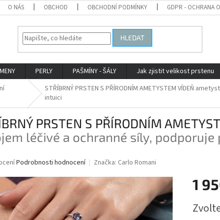
O NÁS
OBCHOD
OBCHODNÍ PODMÍNKY
GDPR - OCHRANA 
HLEDAT
AMENY
PERLY
PAŠMÍNY - ŠÁLY
Jak zjistit velikost prstenu
ní
STŘÍBRNÝ PRSTEN S PŘÍRODNÍM AMETYSTEM VÍDEŇ
ametyst 
intuici
ÍBRNÝ PRSTEN S PŘÍRODNÍM AMETYS
jem léčivé a ochranné síly, podporuje 
né
ocení
Podrobnosti hodnocení
Značka:
Carlo Romani
ní
1 95
u
Měrná
Zvolt
cena: