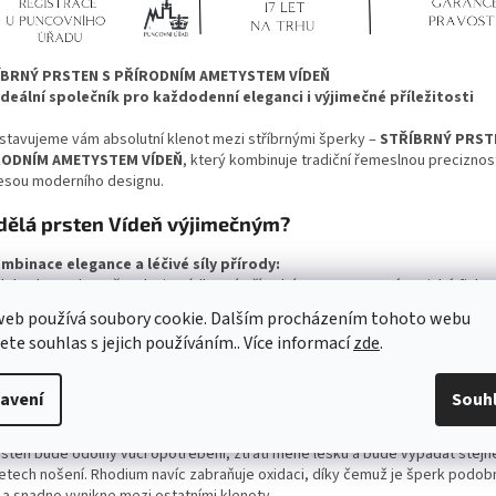
ÍBRNÝ PRSTEN S PŘÍRODNÍM AMETYSTEM VÍDEŇ
ideální společník pro každodenní eleganci i výjimečné příležitosti
stavujeme vám absolutní klenot mezi stříbrnými šperky –
STŘÍBRNÝ PRST
RODNÍM AMETYSTEM VÍDEŇ
, který kombinuje tradiční řemeslnou preciznos
esou moderního designu.
dělá prsten Vídeň výjimečným?
mbinace elegance a léčivé síly přírody:
dobodem tohoto šperku je nádherný přírodní ametyst ve své typické fialov
 ztělesňuje energii, klid a vnitřní harmonii. Ametyst podporuje duševní deto
web používá soubory cookie. Dalším procházením tohoto webu
tředění, intuici a dodává vám odvahu čelit každodenním výzvám. Je známý 
jete souhlas s jejich používáním.. Více informací
zde
.
l duchovní moudrosti a vnitřní síly.
ičková kvalita a odolnost:
avení
Souh
ÍBRNÝ PRSTEN S PŘÍRODNÍM AMETYSTEM VÍDEŇ
je vyroben ze stříbra nej
ty
Ag 925/1000
a je pokrytý vrstvou RHODIA – antialergenním povrchem, kter
rsten bude odolný vůči opotřebení, ztratí méně lesku a bude vypadat stej
 letech nošení. Rhodium navíc zabraňuje oxidaci, díky čemuž je šperk podob