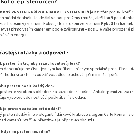
 koho je prsten určen?
ÍBRNÝ PRSTEN S PŘÍRODNÍM AMETYSTEM VÍDEŇ
je navržen pro ty, kteří h
jen módní doplněk. Je ideální volbou pro ženy i muže, kteří touží po autent
ku s hlubším významem. Pokud jste narozeni ve znamení
Ryb, Střelce ne
metyst přímo vaším kamenem podle zvěrokruhu – posiluje vaše přirozené p
vá vám energii.
častější otázky a odpovědi:
ak prsten čistit, aby si zachoval svůj lesk?
en doporučujeme čistit jemným hadříkem určeným speciálně pro stříbro. Dík
ě rhodia si prsten svou zářivost dlouho uchová i při minimální péči.
ohu prsten nosit každý den?
 prsten je vyroben s ohledem na každodenní nošení. Antialergenní vrstva r
čuje vysokou odolnost vůči poškrábání a oxidaci.
ak je prsten zabalen při dodání?
ý prsten dodáváme v elegantní dárkové krabičce s logem Carlo Romani a c
sti kamenů. Stačí jej převzít – a je připraven okouzlit.
o když mi prsten nesedne?