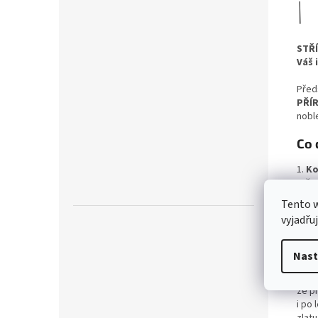
STŘ
Váš 
Před
PŘÍ
nobl
Co 
1.
Ko
Stře
která
Tento 
sous
vyjadřu
symbo
2.
Šp
Nast
STŘ
kvali
že p
i po