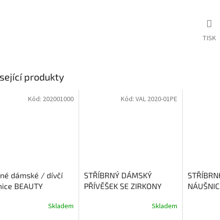
TISK
sející produkty
Kód:
202001000
Kód:
VAL 2020-01PE
rné dámské / dívčí
STŘÍBRNÝ DÁMSKÝ
STŘÍBRN
nice BEAUTY
PŘÍVĚŠEK SE ZIRKONY
NÁUŠNIC
BEAUTY
DERBY
Skladem
Skladem