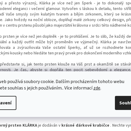
ý a přesto výrazný, Klárka je více než jen šperk - je to dokonalý sp
odenní eleganci i večerní glamour. Vytvořen s láskou k detailu, tento stří
adí Vaše smysly svým kulatým tvarem a bílým zirkonem, který se krásn
le. Jako hvězdy na noční obloze, doplňují malé zirkony celkový design, př
on v centru prstenu působí jako majestátní královna v srdci této nádherné k
o prsten je více než jen doplněk - je to prohlášení. Je to slib, že každý 
iální a každý outfit může být proměněn ve výjimečný. Klárka je navrže
ňovala a zvýrazňovala Vaše ostatní šperky, ať už se rozhodnete ko
ickými kousky nebo hledáte ten pravý prvek pro dokončení moderního vzhl
 představte si, jak tento prsten klouže na Váš prst a okamžitě se stáv
rnosti.
Je čas, abyste si dopřála ten pocit sebevědomí a elegance,
vdový šperk dokáže poskytnout.
web používá soubory cookie. Dalším procházením tohoto webu
 antioxidační povrchové úpravě
RHODIEM
je šperk podobný bílému zlatu 
jete souhlas s jejich používáním.. Více informací
zde
.
yšším leskem a
lepší odolností
proti opotřebení.
avení
Souh
hny šperky jsou kontrolovány státním puncovním úřadem ČR a kontrov
á o stříbrný šperk ryzosti 925/1000 a daný šperk neobsahuje nikl (nik
ické reakce a v zemích EU je zakázán).
brný prsten KLÁRKA
je dodáván v
krásné dárkové krabičce
. Nechte vyn