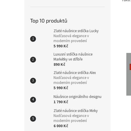
Top 10 produktů
Zlaté náušnice srdíčka Lucky
Nadčasová elegance v
moderním provedení
5 990 Kč
Luxusní srdíčka náušnice
Markétky ve stříbře
890 Kč
Zlaté náušnice srdíčka Alex
Nadčasová elegance v
moderním provedení
5 990 Kč
Náušnice originálního designu
1 790 Kč
Zlaté náušnice srdíčka Mirky
se zi
Nadčasová elegance v
náušn
moderním provedení
6 000 Kč
náušn