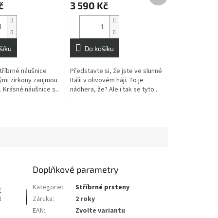
č
3 590 Kč
produktu
je
3,7
z
5
šíku
Do košíku
hvězdiček.
tříbrné náušnice
Představte si, že jste ve slunné
lými zirkony zaujmou
Itálii v olivovém háji. To je
 Krásné náušnice s...
nádhera, že? Ale i tak se tyto...
Doplňkové parametry
Kategorie
:
Stříbrné prsteny
Záruka
:
2 roky
EAN
:
Zvolte variantu