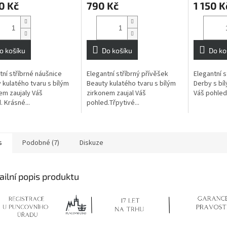
0 Kč
790 Kč
1 150 K
o košíku
Do košíku
Do ko
tní stříbrné náušnice
Elegantní stříbrný přívěšek
Elegantní s
 kulatého tvaru s bílým
Beauty kulatého tvaru s bílým
Derby s bí
em zaujaly Váš
zirkonem zaujal Váš
Váš pohled.
. Krásné...
pohled.Třpytivé...
s
Podobné (7)
Diskuze
ailní popis produktu