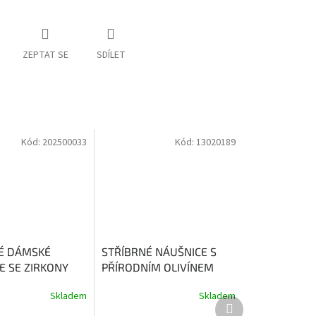
ZEPTAT SE
SDÍLET
Kód:
202500033
Kód:
13020189
É DÁMSKÉ
STŘÍBRNÉ NÁUŠNICE S
E SE ZIRKONY
PŘÍRODNÍM OLIVÍNEM
CATANIA
Olivín vnáší
Skladem
Skladem
Průměrné
rovnováhu a klid do naší
Další
hodnocení
mysli.
produkt