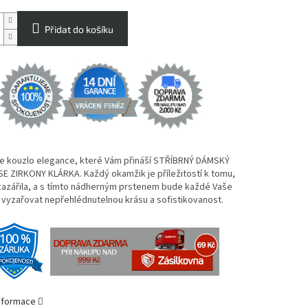
Přidat do košíku
e kouzlo elegance, které Vám přináší STŘÍBRNÝ DÁMSKÝ
E ZIRKONY KLÁRKA. Každý okamžik je příležitostí k tomu,
zazářila, a s tímto nádherným prstenem bude každé Vaše
 vyzařovat nepřehlédnutelnou krásu a sofistikovanost.
informace