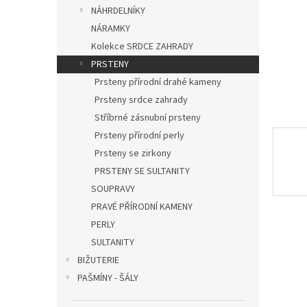
n
NÁHRDELNÍKY
e
NÁRAMKY
l
Kolekce SRDCE ZAHRADY
PRSTENY
Prsteny přírodní drahé kameny
Prsteny srdce zahrady
Stříbrné zásnubní prsteny
Prsteny přírodní perly
Prsteny se zirkony
PRSTENY SE SULTANITY
SOUPRAVY
PRAVÉ PŘÍRODNÍ KAMENY
PERLY
SULTANITY
BIŽUTERIE
PAŠMÍNY - ŠÁLY