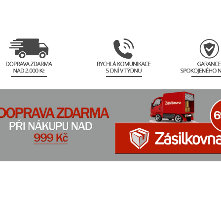
rkony, stříbrné dívčí náušnice, stříbrné
ice s kamínky, stříbrné šperky náušnice, příroda, Natura, , náušnice přírod
ice, zelené zirkony, zelené a bílé zirkony, barevnost zirkonu