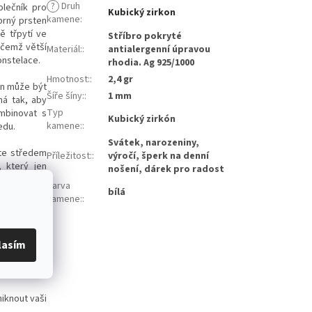
?
Druh
olečník pro
Kubický zirkon
kamene
:
brný prsten
ě třpytí ve
Stříbro pokryté
ičemž větší
Materiál:
:
antialergenní úpravou
onstelace.
rhodia. Ag 925/1000
Hmotnost:
:
2,4 gr
den může být
Šíře šíny:
:
1 mm
ná tak, aby
Typ
mbinovat s
Kubický zirkón
kamene:
:
edu.
Svátek, narozeniny,
áte středem
Příležitost:
:
výročí, šperk na denní
 který jen
nošení, dárek pro radost
Barva
bílá
kamene:
:
a vyznačuje
lasím
ány, že se
l způsobuje
iknout vaši