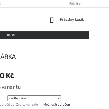
OSOBNÍCH ÚDAJŮ
REKLAMAČNÍ ŘAD
VŠE O NÁKUPU
Přihlášení
GDPR
NÁKUPNÍ
Prázdný košík
KOŠÍK
BLOG
LÁRKA
0 Kč
e variantu
oručit do:
Zvolte variantu
Možnosti doručení