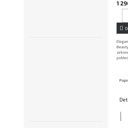
1 29
D
Elegan
Beauty
zirkon
pohled
Popi
Det