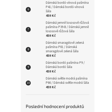
Dámská bordó-vínová pašmína
P41 / Dámská bordó-vínová
šála
459 Kč
Dámská jemně lososově růžová
pašmína P39-B / Dámská jemně
lososově růžová šála
459 Kč
Dámská smaragdově zelená
pašmína P81 / Dámská
smaragdově zelená šála
459 Kč
Dámská bordó pašmína P9 /
Dámská bordó šála
459 Kč
Dámská světle modrá pašmína
P66 / Dámská světle modrá šála
459 Kč
Poslední hodnocení produktů