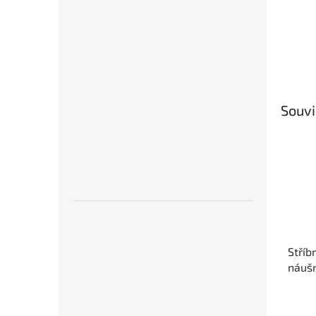
Souvi
Stříb
náuš