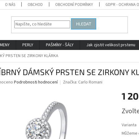
O NÁS
OBCHOD
OBCHODNÍ PODMÍNKY
GDPR - OCHRANA 
HLEDAT
AMENY
PERLY
PAŠMÍNY - ŠÁLY
Jak zjistit velikost prstenu
KÝ PRSTEN SE ZIRKONY KLÁRKA
ÍBRNÝ DÁMSKÝ PRSTEN SE ZIRKONY K
né
noceno
Podrobnosti hodnocení
Značka:
Carlo Romani
ní
1 20
u
Měrná
Zvolt
cena:
ek.
Varianta
Můžeme d