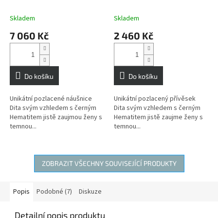
posiluje naši ochranu
posiluje naši ochranu
Skladem
Skladem
7 060 Kč
2 460 Kč
Do košíku
Do košíku
Unikátní pozlacené náušnice
Unikátní pozlacený přívěsek
Dita svým vzhledem s černým
Dita svým vzhledem s černým
Hematitem jistě zaujmou ženy s
Hematitem jistě zaujme ženy s
temnou...
temnou...
ZOBRAZIT VŠECHNY SOUVISEJÍCÍ PRODUKTY
Popis
Podobné (7)
Diskuze
Detailní popis produktu