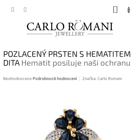
Přejít
NÁKUP
na
obsah
KOŠÍK
POZLACENÝ PRSTEN S HEMATITEM
DITA
Hematit posiluje naši ochranu
Průměrné
Neohodnoceno
Podrobnosti hodnocení
Značka:
Carlo Romani
hodnocení
produktu
je
0,0
z
5
hvězdiček.