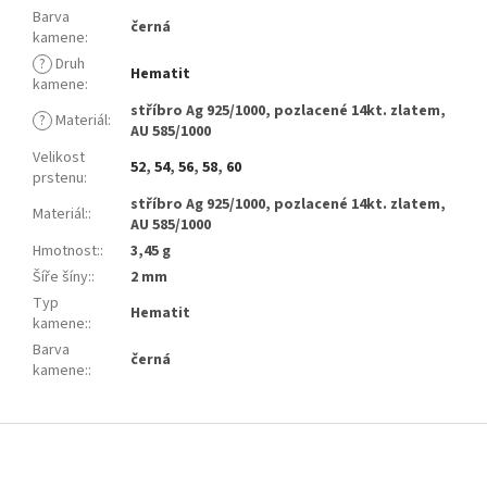
Barva
černá
kamene
:
?
Druh
Hematit
kamene
:
stříbro Ag 925/1000, pozlacené 14kt. zlatem,
?
Materiál
:
AU 585/1000
Velikost
52
,
54
,
56
,
58
,
60
prstenu
:
stříbro Ag 925/1000, pozlacené 14kt. zlatem,
Materiál:
:
AU 585/1000
Hmotnost:
:
3,45 g
Šíře šíny:
:
2 mm
Typ
Hematit
kamene:
:
Barva
černá
kamene:
:
Z
á
p