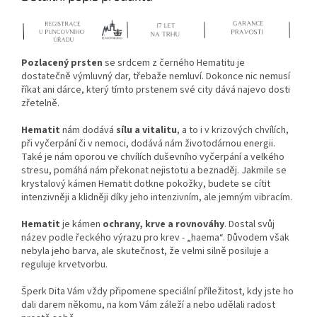
Pozlacený prsten
se srdcem z černého Hematitu je
dostatečně výmluvný dar, třebaže nemluví. Dokonce nic nemusí
říkat ani dárce, který tímto prstenem své city dává najevo dosti
zřetelně.
Hematit
nám dodává
sílu a vitalitu
, a to i v krizových chvílích,
při vyčerpání či v nemoci, dodává nám životodárnou energii.
Také je nám oporou ve chvílích duševního vyčerpání a velkého
stresu, pomáhá nám překonat nejistotu a beznaděj. Jakmile se
krystalový kámen Hematit dotkne pokožky, budete se cítit
intenzivněji a klidněji díky jeho intenzivním, ale jemným vibracím.
Hematit
je kámen
ochrany, krve a rovnováhy
. Dostal svůj
název podle řeckého výrazu pro krev - „haema“. Důvodem však
nebyla jeho barva, ale skutečnost, že velmi silně posiluje a
reguluje krvetvorbu.
Šperk Dita Vám vždy připomene speciální příležitost, kdy jste ho
dali darem někomu, na kom Vám záleží a nebo udělali radost