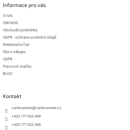
a
Informace pro vás
t
O nás
í
OBCHOD
Obchodní podmínky
GDPR - ochrana osobních údajů
Reklamační řad
Vše o nákupu
GDPR
Puncovní značky
BLOG
Kontakt
carloromani
@
carloromani.cz
+420 777 633 449
+420 777 633 449