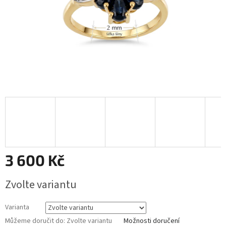
3 600 Kč
Měrná
Zvolte variantu
cena:
Varianta
Můžeme doručit do:
Zvolte variantu
Možnosti doručení