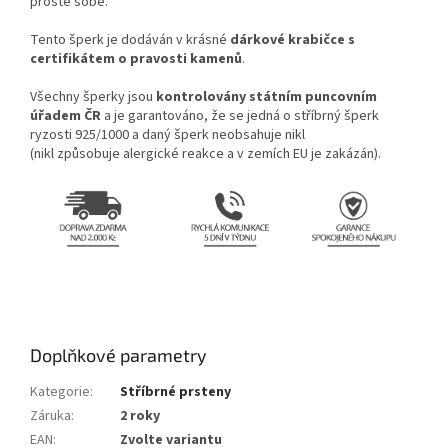
prostě sobě.
Tento šperk je dodáván v krásné
dárkové krabičce s
certifikátem o pravosti kamenů
.
Všechny šperky jsou
kontrolovány státním puncovním
úřadem ČR
a je garantováno, že se jedná o stříbrný šperk
ryzosti 925/1000 a daný šperk neobsahuje nikl
(nikl způsobuje alergické reakce a v zemích EU je zakázán).
Doplňkové parametry
Kategorie
:
Stříbrné prsteny
Záruka
:
2 roky
EAN
:
Zvolte variantu