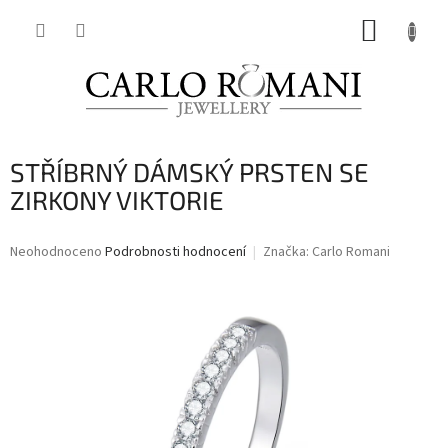
Přejít
NÁKUP
na
obsah
KOŠÍK
STŘÍBRNÝ DÁMSKÝ PRSTEN SE
ZIRKONY VIKTORIE
Průměrné
Neohodnoceno
Podrobnosti hodnocení
Značka:
Carlo Romani
hodnocení
produktu
je
0,0
z
5
hvězdiček.