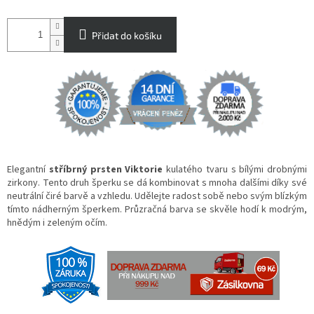
Přidat do košíku
Elegantní
stříbrný prsten Viktorie
kulatého tvaru s bílými drobnými
zirkony. Tento druh šperku se dá kombinovat s mnoha dalšími díky své
neutrální čiré barvě a vzhledu. Udělejte radost sobě nebo svým blízkým
tímto nádherným šperkem. Průzračná barva se skvěle hodí k modrým,
hnědým i zeleným očím.