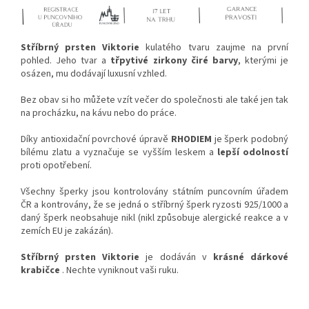
Stříbrný prsten Viktorie
kulatého tvaru zaujme na první
pohled. Jeho tvar a
třpytivé zirkony čiré barvy
, kterými je
osázen, mu dodávají luxusní vzhled.
Bez obav si ho můžete vzít večer do společnosti ale také jen tak
na procházku, na kávu nebo do práce.
Díky antioxidační povrchové úpravě
RHODIEM
je šperk podobný
bílému zlatu a vyznačuje se vyšším leskem a
lepší odolností
proti opotřebení.
Všechny šperky jsou kontrolovány státním puncovním úřadem
ČR a kontrovány, že se jedná o stříbrný šperk ryzosti 925/1000 a
daný šperk neobsahuje nikl (nikl způsobuje alergické reakce a v
zemích EU je zakázán).
Stříbrný prsten Viktorie
je dodáván v
krásné dárkové
krabičce
. Nechte vyniknout vaši ruku.