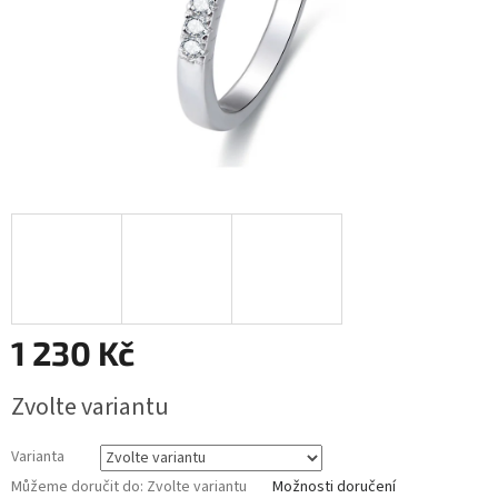
1 230 Kč
Měrná
Zvolte variantu
cena:
Varianta
Můžeme doručit do:
Zvolte variantu
Možnosti doručení