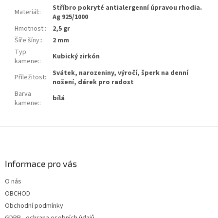
Stříbro pokryté antialergenní úpravou rhodia.
Materiál:
:
Ag 925/1000
Hmotnost:
:
2,5 gr
Šíře šíny:
:
2 mm
Typ
Kubický zirkón
kamene:
:
Svátek, narozeniny, výročí, šperk na denní
Příležitost:
:
nošení, dárek pro radost
Barva
bílá
kamene:
:
Z
á
p
a
Informace pro vás
t
O nás
í
OBCHOD
Obchodní podmínky
GDPR - ochrana osobních údajů