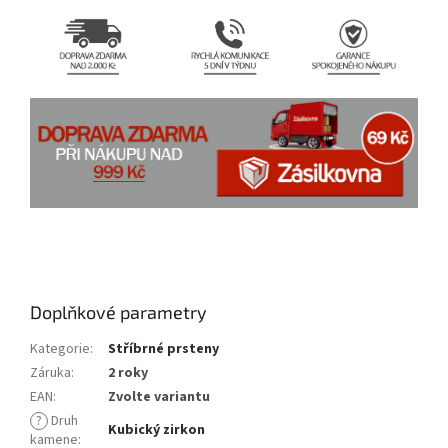
náušnice, stříbrné náušnice
Doplňkové parametry
Kategorie
:
Stříbrné prsteny
Záruka
:
2 roky
EAN
:
Zvolte variantu
?
Druh
Kubický zirkon
kamene
: