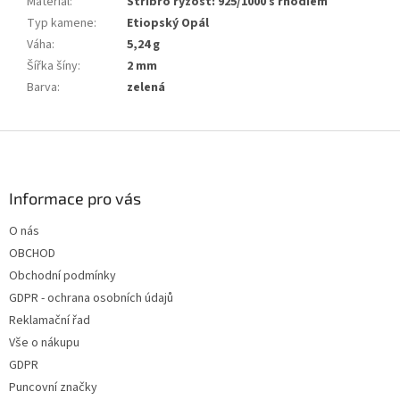
Materiál
:
Stříbro ryzost: 925/1000 s rhodiem
Typ kamene
:
Etiopský Opál
Váha
:
5,24 g
Šířka šíny
:
2 mm
Barva
:
zelená
Z
á
p
a
Informace pro vás
t
O nás
í
OBCHOD
Obchodní podmínky
GDPR - ochrana osobních údajů
Reklamační řad
Vše o nákupu
GDPR
Puncovní značky