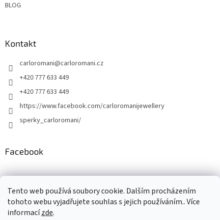
BLOG
Kontakt
carloromani
@
carloromani.cz
+420 777 633 449
+420 777 633 449
https://www.facebook.com/carloromanijewellery
sperky_carloromani/
Facebook
Instagram
Tento web používá soubory cookie. Dalším procházením
tohoto webu vyjadřujete souhlas s jejich používáním.. Více
informací
zde
.