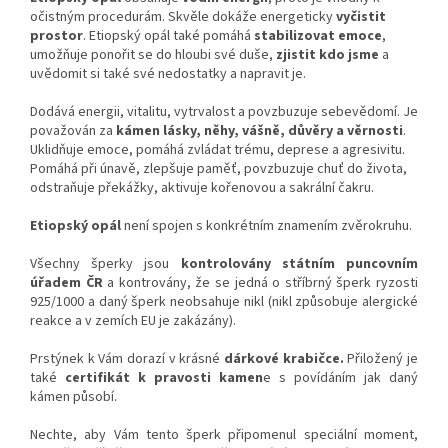
očistným procedurám. Skvěle dokáže energeticky
vyčistit
prostor
. Etiopský opál také pomáhá
stabilizovat emoce
,
umožňuje ponořit se do hloubi své duše,
zjistit kdo jsme
a
uvědomit si také své nedostatky a napravit je.
Dodává energii, vitalitu, vytrvalost a povzbuzuje sebevědomí. Je
považován za
kámen lásky, něhy, vášně, důvěry a věrnosti
.
Uklidňuje emoce, pomáhá zvládat trému, deprese a agresivitu.
Pomáhá při únavě, zlepšuje paměť, povzbuzuje chuť do života,
odstraňuje překážky, aktivuje kořenovou a sakrální čakru.
Etiopský opál
není spojen s konkrétním znamením zvěrokruhu.
Všechny šperky jsou
kontrolovány státním puncovním
úřadem ČR
a kontrovány, že se jedná o stříbrný šperk ryzosti
925/1000 a daný šperk neobsahuje nikl (nikl způsobuje alergické
reakce a v zemích EU je zakázány).
Prstýnek k Vám dorazí v krásné
dárkové krabičce.
Přiložený je
také
certifikát k pravosti kamen
e s povídáním jak daný
kámen působí.
Nechte, aby Vám tento šperk připomenul speciální moment,