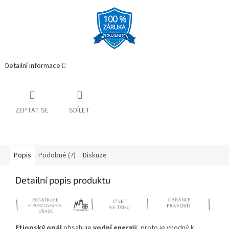
Detailní informace
ZEPTAT SE
SDÍLET
Popis
Podobné (7)
Diskuze
Detailní popis produktu
Etiopský opál
obsahuje
vodní energii
, proto je vhodný k