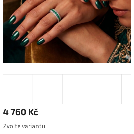
4 760 Kč
Měrná
Zvolte variantu
cena: