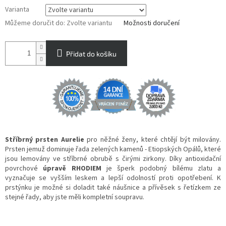
Varianta
Můžeme doručit do:
Zvolte variantu
Možnosti doručení
Přidat do košíku
Stříbrný prsten Aurelie
pro něžné ženy, které chtějí být milovány.
Prsten jemuž dominuje řada zelených kamenů - Etiopských Opálů, které
jsou lemovány ve stříbrné obrubě s čirými zirkony. Díky antioxidační
povrchové
úpravě RHODIEM
je šperk podobný bílému zlatu a
vyznačuje se vyšším leskem a lepší odolností proti opotřebení. K
prstýnku je možné si doladit také náušnice a přívěsek s řetízkem ze
stejné řady, aby jste měli kompletní soupravu.