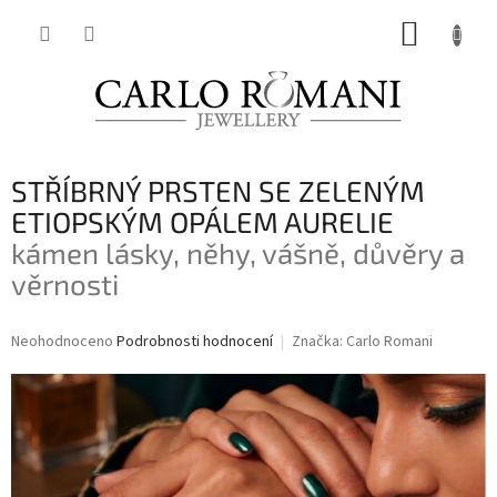
Přejít
NÁKUP
na
obsah
KOŠÍK
STŘÍBRNÝ PRSTEN SE ZELENÝM
ETIOPSKÝM OPÁLEM AURELIE
kámen lásky, něhy, vášně, důvěry a
věrnosti
Průměrné
Neohodnoceno
Podrobnosti hodnocení
Značka:
Carlo Romani
hodnocení
produktu
je
0,0
z
5
hvězdiček.