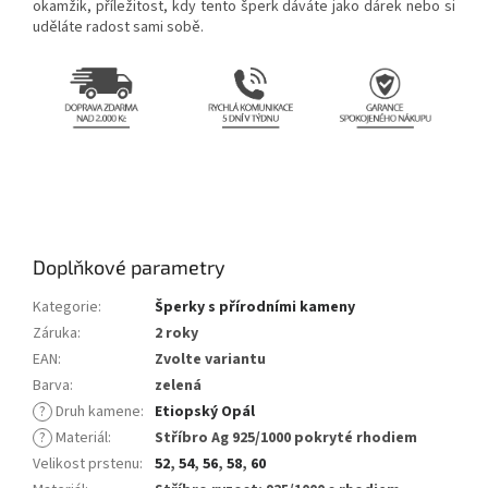
okamžik, příležitost, kdy tento šperk dáváte jako dárek nebo si
uděláte radost sami sobě.
Doplňkové parametry
Kategorie
:
Šperky s přírodními kameny
Záruka
:
2 roky
EAN
:
Zvolte variantu
Barva
:
zelená
?
Druh kamene
:
Etiopský Opál
?
Materiál
:
Stříbro Ag 925/1000 pokryté rhodiem
Velikost prstenu
:
52
,
54
,
56
,
58
,
60