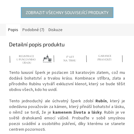
ZOBRAZIT VŠECHNY SOUVISEJÍCÍ PRODUKTY
Popis
Podobné (7)
Diskuze
Detailní popis produktu
Tento luxusní šperk je pozlacen 18 karatovým zlatem, což mu
dodává bohatství a trvalou krásu. Kombinace stříbra, zlata a
přírodního Rubínu vytváří exkluzivní klenot, který se bude těšit
obdivu všech, kdo ho uvidí.
Tento jednoduchý ale úchvatný šperk
zdobí
Rubín
, který je
odedávna považován za kámen, který přináší bohatství a lásku,
o němž se tvrdí, že je
kamenem života a lásky
. Rubín je ve
světě drahokamů emocí vášně. Probuďte v sobě smyslnou
poezii svádění a osobitého jiskření, díky kterému se stanete
centrem pozornosti.