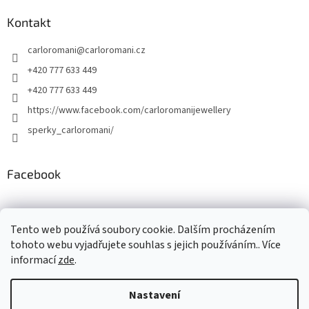
Kontakt
carloromani
@
carloromani.cz
+420 777 633 449
+420 777 633 449
https://www.facebook.com/carloromanijewellery
sperky_carloromani/
Facebook
Instagram
Tento web používá soubory cookie. Dalším procházením
tohoto webu vyjadřujete souhlas s jejich používáním.. Více
informací
zde
.
Vytvořil Shoptet
Nastavení