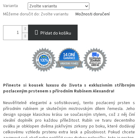
Varianta
Můžeme doručit do:
Zvolte variantu
Možnosti doručení
Přidat do košíku
Přineste si kousek luxusu do života s exkluzivním stříbrným
pozlaceným prstenem s přírodním Rubínem Alexandra!
Neuvěřitelně elegantní a sofistikovaný, tento pozlacený prsten s
přírodním rubínem je skutečným mistrovským dílem řemesla. Jeho
design spojuje klasickou krásu se současným stylem, což z něj činí
ideální doplněk pro každou příležitost. Rubín ve tvaru decentního
oválku je obklopen dvěma jiskřivými zirkony po boku, které dodávají
celkovému vzhledu prstenu extra lesk a působivost. Pokud chcete
zaujmout své okolí nebo potěšit svou drahou polovičku, toto je prsten,