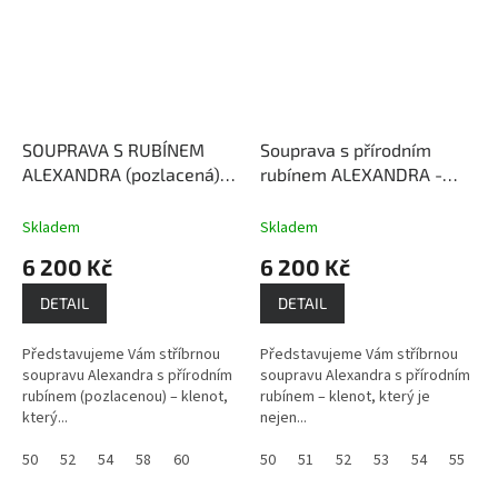
SOUPRAVA S RUBÍNEM
Souprava s přírodním
ALEXANDRA (pozlacená) -
rubínem ALEXANDRA -
NÁUŠNICE, PŘÍVĚSEK S
NÁUŠNICE, PŘÍVĚSEK S
ŘETÍZKEM, PRSTEN
Rubín -
ŘETÍZKEM, PRSTEN
Rubín -
Skladem
Skladem
kámen lásky, vášně a
kámen lásky, vášně a
6 200 Kč
6 200 Kč
bohatství
bohatství
DETAIL
DETAIL
Představujeme Vám stříbrnou
Představujeme Vám stříbrnou
soupravu Alexandra s přírodním
soupravu Alexandra s přírodním
rubínem (pozlacenou) – klenot,
rubínem – klenot, který je
který...
nejen...
50
52
54
58
60
50
51
52
53
54
55
5