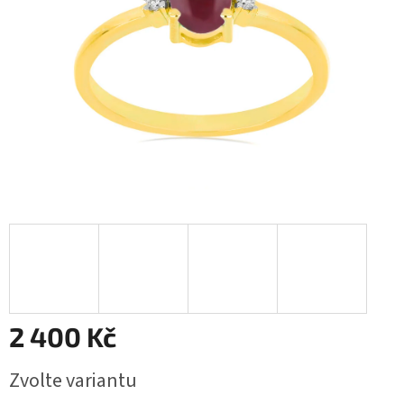
2 400 Kč
Měrná
Zvolte variantu
cena: