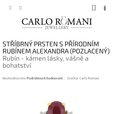
Přejít
NÁKUP
na
obsah
KOŠÍK
STŘÍBRNÝ PRSTEN S PŘÍRODNÍM
RUBÍNEM ALEXANDRA (POZLACENÝ)
Rubín - kámen lásky, vášně a
bohatství
Průměrné
Neohodnoceno
Podrobnosti hodnocení
Značka:
Carlo Romani
hodnocení
produktu
je
0,0
z
5
hvězdiček.