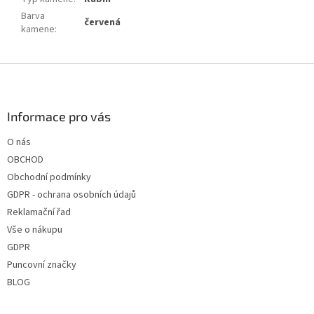
Barva
červená
kamene
:
Z
á
p
a
Informace pro vás
t
O nás
í
OBCHOD
Obchodní podmínky
GDPR - ochrana osobních údajů
Reklamační řad
Vše o nákupu
GDPR
Puncovní značky
BLOG