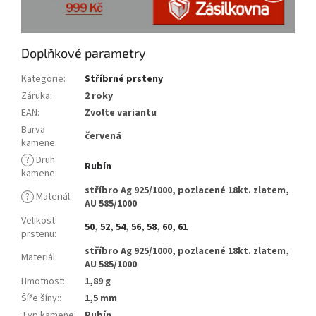
Doplňkové parametry
Kategorie
:
Stříbrné prsteny
Záruka
:
2 roky
EAN
:
Zvolte variantu
Barva
červená
kamene
:
?
Druh
Rubín
kamene
:
stříbro Ag 925/1000, pozlacené 18kt. zlatem,
?
Materiál
:
AU 585/1000
Velikost
50
,
52
,
54
,
56
,
58
,
60
,
61
prstenu
:
stříbro Ag 925/1000, pozlacené 18kt. zlatem,
Materiál
:
AU 585/1000
Hmotnost
:
1,89 g
Šíře šíny:
:
1,5 mm
Typ kamene
:
Rubín