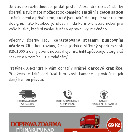
Je čas se rozhodnout a přidat prsten Alexandra do své sbírky
šperků. Navíc máte možnost dokonalého
sladění s celou sadou
- náušnicemi a přívěskem, které jsou také dostupné ve stejném
designu. Tato kolekce je ideálním dárkem pro sebe nebo pro
vaše blízké, kteří si zaslouží něco opravdu výjimečného.
Všechny šperky jsou
kontrolovány státním puncovním
úřadem ČR
a kontrovány, že se jedná o stříbrný šperk ryzosti
925/1000 a daný šperk neobsahuje nikl (nikl způsobuje alergické
reakce a v zemích EU je zakázány).
Prstýnek Alexandra k Vám dorazí v krásné d
árkové krabičce
.
Přiložený je také certifikát k pravosti kamene s povídáním jak
daný kámen působí.