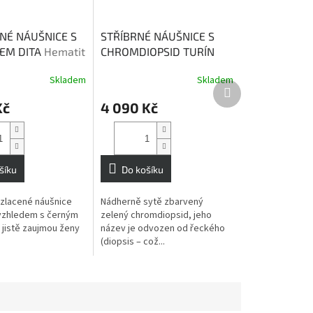
NÉ NÁUŠNICE S
STŘÍBRNÉ NÁUŠNICE S
EM DITA
Hematit
CHROMDIOPSID TURÍN
naši ochranu
Chromdiopsid vnáší lásku
Skladem
Skladem
do života
Další
produkt
Kč
4 090 Kč
šíku
Do košíku
ozlacené náušnice
Nádherně sytě zbarvený
vzhledem s černým
zelený chromdiopsid, jeho
jistě zaujmou ženy
název je odvozen od řeckého
60
61
62
(diopsis – což...