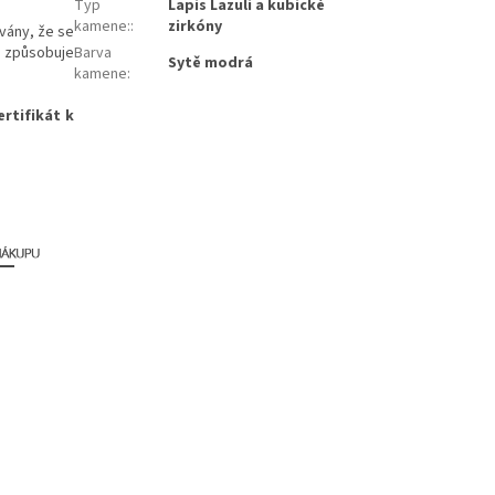
Typ
Lapis Lazuli a kubické
kamene:
:
zirkóny
vány, že se
l způsobuje
Barva
Sytě modrá
kamene
:
ertifikát k