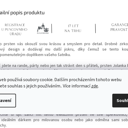
ailní popis produktu
o prsten vás okouzlí svou krásou a smyslem pro detail. Drobné zirko
ový design a dodávají mu další jiskru, díky čemuž se tento ko
pomenutelným doplňkem vašeho šatníku.
ž jdete na rande, párty nebo jen tak strávit den s přáteli, prsten Jolanka
ehlivým společníkem. Navíc si můžete pořídit
celou sadu s náušnicemi a
te měli kompletní look, který vás bude provázet od rána do večera.
web používá soubory cookie. Dalším procházením tohoto webu
jete souhlas s jejich používáním.. Více informací
zde
.
s Lazuli se používá v ezoterice, a to zejména ke
zklidnění mysli
a r
enek, vede ke
zdrženlivosti
a
zklidňuje přemrštěné emoce
a vzorc
s Lazuli svému majiteli
dodává sebevědomí
, rozvíjí komunikaci, spiritu
avení
Souh
anný přírodní kámen.
chte si ujít šanci mít tento exkluzivní prsten ve své šperkovnici,
ideálním dárkem pro milovanou osobu nebo jako odměna sami so
chy.