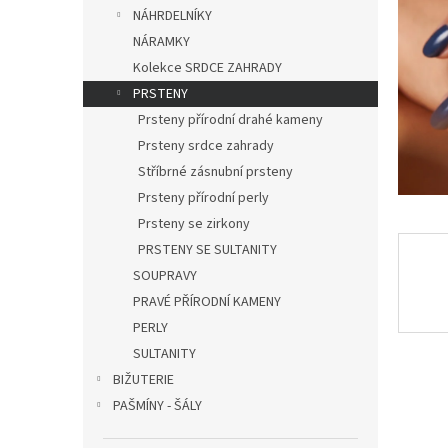
n
NÁHRDELNÍKY
e
NÁRAMKY
l
Kolekce SRDCE ZAHRADY
PRSTENY
Prsteny přírodní drahé kameny
Prsteny srdce zahrady
Stříbrné zásnubní prsteny
Prsteny přírodní perly
Prsteny se zirkony
PRSTENY SE SULTANITY
SOUPRAVY
PRAVÉ PŘÍRODNÍ KAMENY
PERLY
SULTANITY
BIŽUTERIE
PAŠMÍNY - ŠÁLY