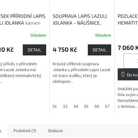
ĚSEK PŘÍRODNÍ LAPIS
SOUPRAVA LAPIS LAZULI
POZLACE
LI JOLANKA
kámen
JOLANKA - NÁUŠNICE,
HEMATIT
, moudrosti a
PŘÍVĚSEK S ŘETÍZKEM,
posiluje 
Skladem
Skladem
lství
PRSTEN
kámen lásky,
moudrosti a přátelství
7 060 
10 Kč
4 750 Kč
DETAIL
DETAIL
ný přívěs s přírodním
Krásná stříbrná souprava
m Lazuli Jolanka má
Jolanka s přírodním Lapis Lazuli
Do ko
oblíbený minimalistický
ve tvaru oválku, který je
..
obklopen...
Unikátní p
Dita svým 
Hematitem 
51
52
54
55
56
57
58
s temnou...
59
s
Podobné (7)
Diskuze