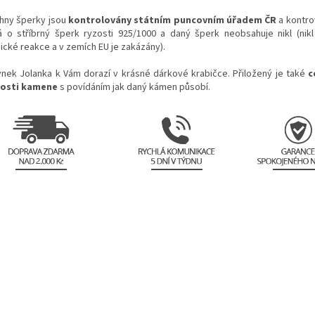
hny šperky jsou
kontrolovány státním puncovním úřadem ČR
a kontro
á o stříbrný šperk ryzosti 925/1000 a daný šperk neobsahuje nikl (nik
gické reakce a v zemích EU je zakázány).
ýnek Jolanka k Vám dorazí v krásné dárkové krabičce. Přiložený je také
c
osti kamene
s povídáním jak daný kámen působí.