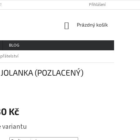
OSOBNÍCH ÚDAJŮ
REKLAMAČNÍ ŘAD
VŠE O NÁKUPU
Přihlášení
GDPR
NÁKUPNÍ
Prázdný košík
KOŠÍK
BLOG
přátelství
 JOLANKA (POZLACENÝ)
30 Kč
e variantu