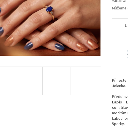
Varianta
Můžeme d
Přineste
Jolanka.
Předsta
Lapis L
sofistik
modrým La
kabochon
šperky.