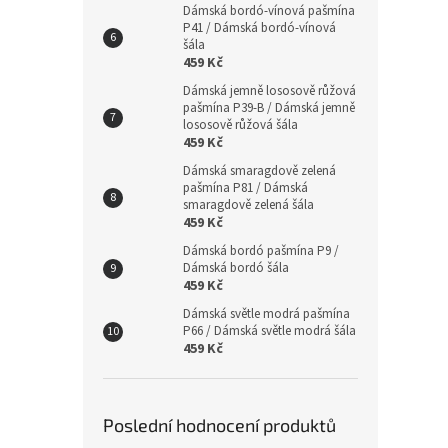
Dámská bordó-vínová pašmína
P41 / Dámská bordó-vínová
šála
459 Kč
Dámská jemně lososově růžová
pašmína P39-B / Dámská jemně
lososově růžová šála
459 Kč
Dámská smaragdově zelená
pašmína P81 / Dámská
smaragdově zelená šála
459 Kč
Dámská bordó pašmína P9 /
Dámská bordó šála
459 Kč
Dámská světle modrá pašmína
P66 / Dámská světle modrá šála
459 Kč
Poslední hodnocení produktů