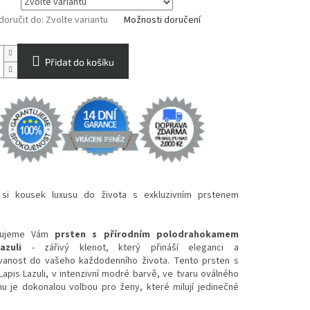
oručit do:
Zvolte variantu
Možnosti doručení
Přidat do košíku
 si kousek luxusu do života s exkluzivním prstenem
vujeme Vám
prsten s přírodním polodrahokamem
azuli
- zářivý klenot, který přináší eleganci a
ovanost do vašeho každodenního života. Tento prsten s
pis Lazuli, v intenzivní modré barvě, ve tvaru oválného
u je dokonalou volbou pro ženy, které milují jedinečné