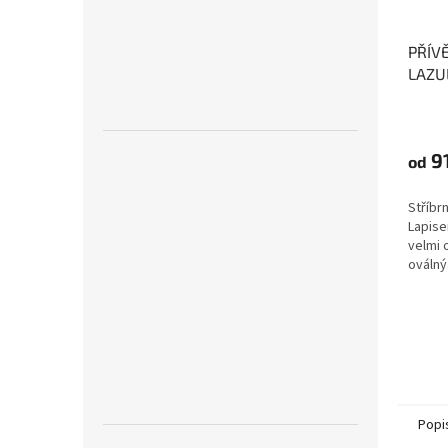
PŘÍV
LAZU
lásky
přáte
9
od
Stříbr
Lapise
velmi 
oválný.
Popi