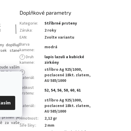
Doplňkové parametry
Kategorie
:
Stříbrné prsteny
Záruka
:
2 roky
EAN
:
Zvolte variantu
Barva
ny doplňují
modrá
kamene
:
usek stane
?
Druh
lapis lazuli a kubické
kamene
:
zirkóny
 bude vaším
stříbro Ag 925/1000,
?
 přívěskem
,
pozlacené 18kt. zlatem,
Materiál
:
AU 585/1000
Velikost
oztěkaných
52
,
54
,
56
,
58
,
60
,
61
prstenu
:
e chování.
stříbro Ag 925/1000,
alitu. Je to
lasím
Materiál:
:
pozlacené 18kt. zlatem,
AU 585/1000
 prsten je
Hmotnost:
:
2,12 gr
bě za vaše
Šíře šíny:
:
2 mm