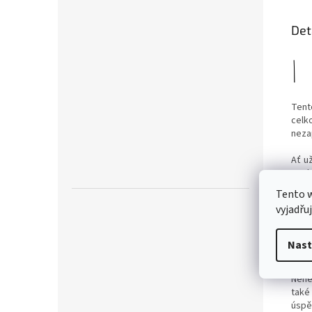
Det
Tent
celk
neza
Ať u
spol
abys
Tento 
vyjadřu
Lapi
myšl
Lapi
Nast
ochr
Nene
také
úspě