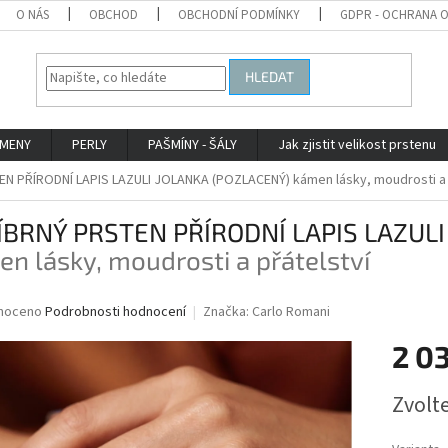
O NÁS
OBCHOD
OBCHODNÍ PODMÍNKY
GDPR - OCHRANA 
HLEDAT
AMENY
PERLY
PAŠMÍNY - ŠÁLY
Jak zjistit velikost prstenu
N PŘÍRODNÍ LAPIS LAZULI JOLANKA (POZLACENÝ)
kámen lásky, moudrosti a 
ÍBRNÝ PRSTEN PŘÍRODNÍ LAPIS LAZULI
n lásky, moudrosti a přátelství
né
noceno
Podrobnosti hodnocení
Značka:
Carlo Romani
ní
2 0
u
Měrná
Zvolt
cena:
ek.