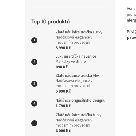
Všec
jedn
aler
Top 10 produktů
Prst
Zlaté náušnice srdíčka Lucky
prav
Nadčasová elegance v
moderním provedení
5 990 Kč
Luxusní srdíčka náušnice
Markétky ve stříbře
890 Kč
Zlaté náušnice srdíčka Alex
Nadčasová elegance v
moderním provedení
5 990 Kč
Náušnice originálního designu
1 790 Kč
Zlaté náušnice srdíčka Mirky
Nadčasová elegance v
moderním provedení
6 000 Kč