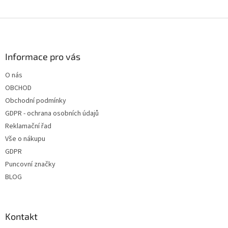
p
r
v
Z
k
á
y
p
v
a
Informace pro vás
ý
t
p
O nás
í
i
OBCHOD
s
u
Obchodní podmínky
GDPR - ochrana osobních údajů
Reklamační řad
Vše o nákupu
GDPR
Puncovní značky
BLOG
Kontakt