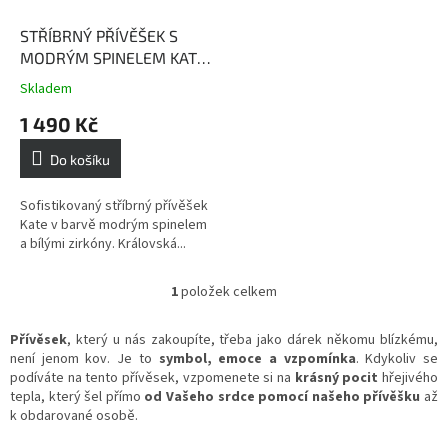
o
d
STŘÍBRNÝ PŘÍVĚŠEK S
u
MODRÝM SPINELEM KATE
k
v barvě safíru
Skladem
Průměrné
t
hodnocení
1 490 Kč
ů
produktu
je
Do košíku
5,0
z
5
Sofistikovaný stříbrný přívěšek
hvězdiček.
Kate v barvě modrým spinelem
a bílými zirkóny. Královská...
1
položek celkem
O
v
l
Přívěsek
, který u nás zakoupíte, třeba jako dárek někomu blízkému,
á
není jenom kov. Je to
symbol, emoce a vzpomínka
. Kdykoliv se
d
podíváte na tento přívěsek, vzpomenete si na
krásný pocit
hřejivého
a
tepla, který šel přímo
od Vašeho srdce pomocí našeho přívěšku
až
c
k obdarované osobě.
í