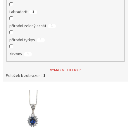
Labradorit
1
přírodní zelený achát
1
přírodní tyrkys
1
zirkony
1
VYMAZAT FILTRY
Položek k zobrazení:
1
V
ý
p
i
s
p
r