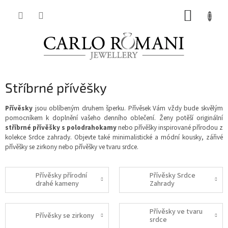
Přejít
NÁKUP
na
obsah
KOŠÍK
Stříbrné přívěšky
Přívěsky
jsou oblíbeným druhem šperku. Přívěsek Vám vždy bude skvělým
pomocníkem k doplnění vašeho denního oblečení. Ženy potěší originální
stříbrné přívěšky s polodrahokamy
nebo přívěšky inspirované přírodou z
kolekce Srdce zahrady. Objevte také minimalistické a módní kousky, zářivé
přívěšky se zirkony nebo přívěšky ve tvaru srdce.
Přívěsky přírodní
Přívěsky Srdce
drahé kameny
Zahrady
Přívěsky ve tvaru
Přívěsky se zirkony
srdce