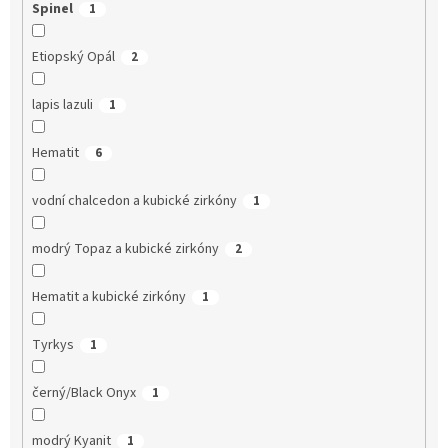
Spinel
1
Etiopský Opál
2
lapis lazuli
1
Hematit
6
vodní chalcedon a kubické zirkóny
1
modrý Topaz a kubické zirkóny
2
Hematit a kubické zirkóny
1
Tyrkys
1
černý/Black Onyx
1
modrý Kyanit
1