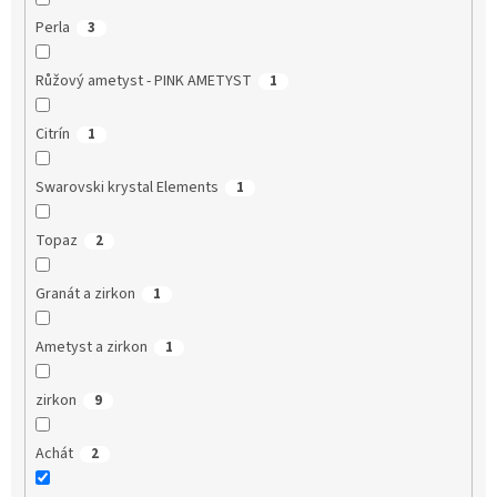
Perla
3
Růžový ametyst - PINK AMETYST
1
Citrín
1
Swarovski krystal Elements
1
Topaz
2
Granát a zirkon
1
Ametyst a zirkon
1
zirkon
9
Achát
2