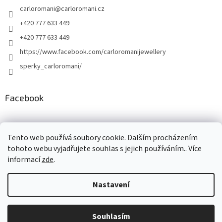
carloromani
@
carloromani.cz
+420 777 633 449
+420 777 633 449
https://www.facebook.com/carloromanijewellery
sperky_carloromani/
Facebook
Instagram
Tento web používá soubory cookie. Dalším procházením
tohoto webu vyjadřujete souhlas s jejich používáním.. Více
informací
zde
.
Vytvořil Shoptet
Nastavení
Copyright 2026
www.carloromani-shop.cz
. Všechna práva
Souhlasím
vyhrazena.
Upravit nastavení cookies