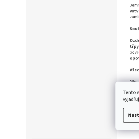
Jemn
vytv
kamín
Souč
Ozd
třpy
povr
opo
Všec
Díky
vyšš
Tento 
vyjadřu
Všec
jedná
aler
Nast