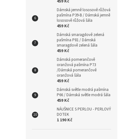
459 Kč
přív
Dámská jemně lososově růžová
se sw
pašmína P39-B / Dámská jemně
stří
lososově růžová šála
pro ž
459 Kč
mami
stříb
Dámská smaragdově zelená
pašmína P81 / Dámská
manž
smaragdově zelená šála
459 Kč
Dámská pomerančově
oranžová pašmína P73
/Dámská pomerančově
oranžová šála
459 Kč
Dámská světle modrá pašmína
P66 / Dámská světle modrá šála
459 Kč
NÁUŠNICE S PERLOU - PERLOVÝ
DOTEK
1 190 Kč