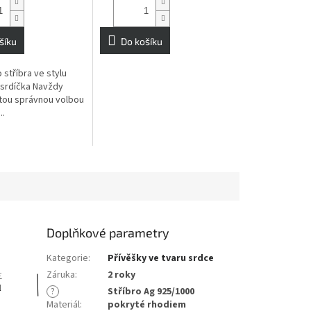
šíku
Do košíku
 stříbra ve stylu
 srdíčka Navždy
 tou správnou volbou
..
Doplňkové parametry
Kategorie
:
Přívěšky ve tvaru srdce
Záruka
:
2 roky
?
Stříbro Ag 925/1000
Materiál
:
pokryté rhodiem