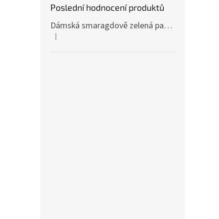
Poslední hodnocení produktů
Dámská smaragdově zelená pašmína P81 / Dámská smaragdově zelená šála
|
Hodnocení produktu je 4 z 5 hvězdiček.