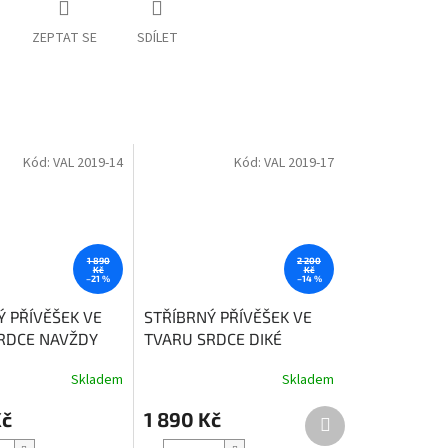
ZEPTAT SE
SDÍLET
Kód:
VAL 2019-14
Kód:
VAL 2019-17
1 890
2 200
Kč
Kč
–21 %
–14 %
Ý PŘÍVĚŠEK VE
STŘÍBRNÝ PŘÍVĚŠEK VE
RDCE NAVŽDY
TVARU SRDCE DIKÉ
Skladem
Skladem
Další
Kč
1 890 Kč
produkt