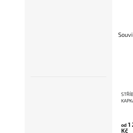
Souvi
STŘÍ
KAPK
1
od
Kč