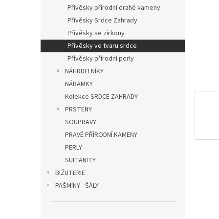
n
Přívěsky přírodní drahé kameny
e
Přívěsky Srdce Zahrady
l
Přívěsky se zirkony
Přívěsky ve tvaru srdce
Přívěsky přírodní perly
NÁHRDELNÍKY
NÁRAMKY
Kolekce SRDCE ZAHRADY
PRSTENY
SOUPRAVY
PRAVÉ PŘÍRODNÍ KAMENY
PERLY
SULTANITY
BIŽUTERIE
PAŠMÍNY - ŠÁLY