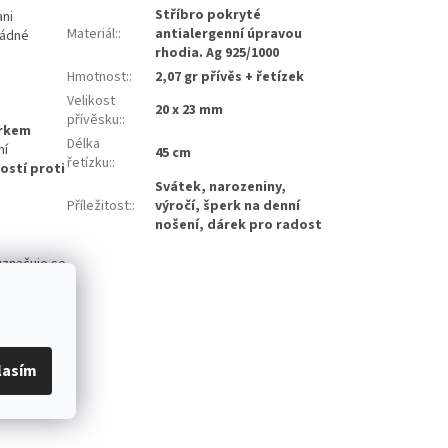
Stříbro pokryté
ni
Materiál:
:
antialergenní úpravou
žádné
rhodia. Ag 925/1000
Hmotnost:
:
2,07 gr přívěs + řetízek
Velikost
20 x 23 mm
přívěsku:
:
rkem
Délka
ní
45 cm
řetízku:
:
ostí proti
Svátek, narozeniny,
Příležitost:
:
výročí, šperk na denní
nošení, dárek pro radost
yznačuje se
 že se
obuje
lasím