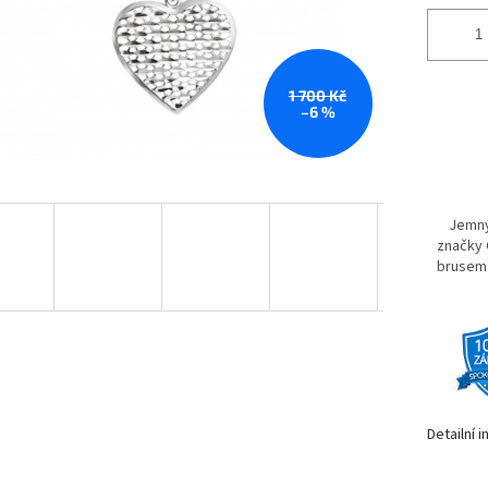
1 700 Kč
–6 %
Jemný
značky 
brusem.
Detailní 