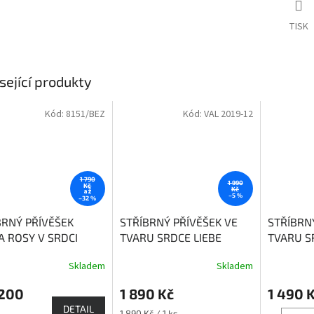
TISK
sející produkty
Kód:
8151/BEZ
Kód:
VAL 2019-12
1 790
1 990
Kč
Kč
až
–5 %
–32 %
BRNÝ PŘÍVĚŠEK
STŘÍBRNÝ PŘÍVĚŠEK VE
STŘÍBRN
A ROSY V SRDCI
TVARU SRDCE LIEBE
TVARU S
SPOLU
Skladem
Skladem
Průměrné
hodnocení
 200
1 890 Kč
1 490 
produktu
je
DETAIL
Měrná
1 890 Kč / 1 ks