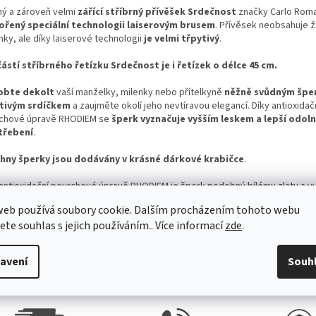
ý a zároveň velmi
zářící stříbrný přívěšek Srdečnost
značky Carlo Roma
ořený speciální technologii laiserovým brusem
. Přívěsek neobsahuje 
ky, ale díky laiserové technologii
je velmi třpytivý
.
ástí stříbrného řetízku Srdečnost je i řetízek o délce 45 cm.
obte dekolt
vaší manželky, milenky nebo přítelkyně
něžně svůdným špe
tivým srdíčkem
a zaujměte okolí jeho nevtíravou elegancí. Díky antioxidač
chové úpravě RHODIEM se
šperk vyznačuje vyšším leskem a lepší odoln
třebení
.
hny šperky jsou dodávány v krásné dárkové krabičce
.
 antioxidační povrchové úpravě RHODIEM je šperk podobný bílému zlatu a v
ím leskem a lepší odolností proti opotřebení.
web používá soubory cookie. Dalším procházením tohoto webu
jete souhlas s jejich používáním.. Více informací
zde
.
hny šperky jsou kontrolovány státním puncovním úřadem ČR a kontrovány,
 o stříbrný šperk ryzosti 925/1000 a daný šperk neobsahuje nikl ( nikl způs
gické reakce a v zemích EU je zakázány
avení
Souh