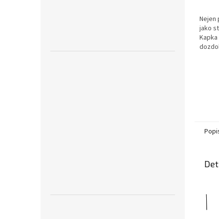
Nejen 
jako s
Kapka 
dozdob
Popi
Det