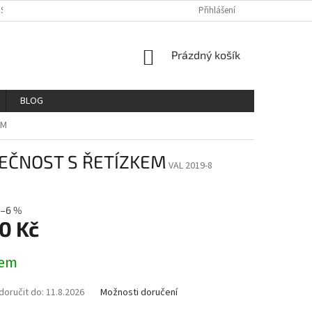
OSOBNÍCH ÚDAJŮ
REKLAMAČNÍ ŘAD
VŠE O NÁKUPU
Přihlášení
GDPR
NÁKUPNÍ
Prázdný košík
KOŠÍK
BLOG
EM
DEČNOST S ŘETÍZKEM
VAL 2019-8
–6 %
0 Kč
dem
oručit do:
11.8.2026
Možnosti doručení