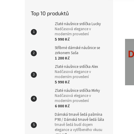
Top 10 produktů
Zlaté náušnice srdíčka Lucky
Nadčasová elegance v
moderním provedení
5 990 Kč
Stříbrné dámské náušnice se
zirkonem Saša
1 200 Kč
Zlaté náušnice srdíčka Alex
Nadčasová elegance v
moderním provedení
5 990 Kč
Zlaté náušnice srdíčka Mirky
Nadčasová elegance v
moderním provedení
6 000 Kč
Dámská tmavě šedá pašmína
P90 / Dámská tmavě šedá šála
tmavě šedá budí dojem
elegance a vytříbeného vkusu