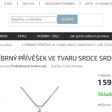
O NÁS
OBCHOD
OBCHODNÍ PODMÍNKY
GDPR - OCHRANA 
HLEDAT
AMENY
PERLY
PAŠMÍNY - ŠÁLY
Jak zjistit velikost prstenu
ru srdce
STŘÍBRNÝ PŘÍVĚŠEK VE TVARU SRDCE SRDEČNOST S ŘETÍZK
ÍBRNÝ PŘÍVĚŠEK VE TVARU SRDCE SR
né
noceno
Podrobnosti hodnocení
Značka:
Carlo Romani
ní
u
1 700 Kč
1 59
Měrná
Skla
cena:
ek.
Můžeme d