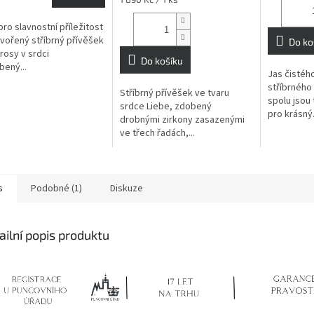
3,7
cena:
z
pro slavnostní příležitost
5
tvořený stříbrný přívěšek
Do ko
hvězdiček.
rosy v srdci
Do košíku
ený...
Jas čistého
stříbrného
Stříbrný přívěšek ve tvaru
spolu jsou
srdce Liebe, zdobený
pro krásný.
drobnými zirkony zasazenými
ve třech řadách,...
s
Podobné (1)
Diskuze
ailní popis produktu