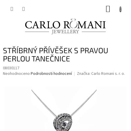
Přejít
NÁKUP
na
obsah
KOŠÍK
STŘÍBRNÝ PŘÍVĚŠEK S PRAVOU
PERLOU TANEČNICE
08030117
Průměrné
Neohodnoceno
Podrobnosti hodnocení
Značka:
Carlo Romani s. r. o.
hodnocení
produktu
je
0,0
z
5
hvězdiček.