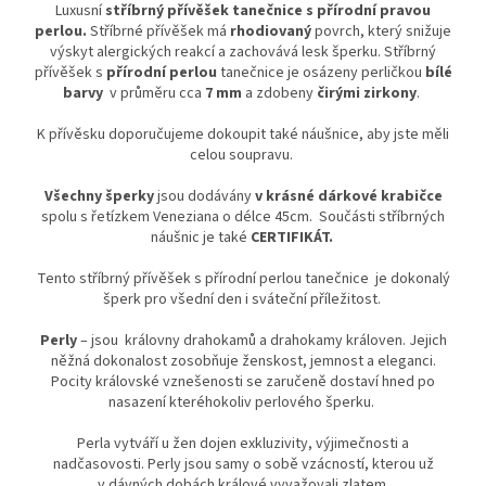
Luxusní
stříbrný přívěšek tanečnice s přírodní pravou
perlou.
Stříbrné přívěšek má
rhodiovaný
povrch, který snižuje
výskyt alergických reakcí a zachovává lesk šperku. Stříbrný
přívěšek s
přírodní perlou
tanečnice je osázeny perličkou
bílé
barvy
v průměru cca
7 mm
a zdobeny
čirými zirkony
.
K přívěsku doporučujeme dokoupit také náušnice, aby jste měli
celou soupravu.
Všechny šperky
jsou dodávány
v krásné dárkové krabičce
spolu s řetízkem Veneziana o délce 45cm.
Součásti stříbrných
náušnic je také
CERTIFIKÁT.
Tento stříbrný přívěšek s přírodní perlou tanečnice je dokonalý
šperk pro všední den i sváteční příležitost.
Perly
– jsou královny drahokamů a drahokamy královen. Jejich
něžná dokonalost zosobňuje ženskost, jemnost a eleganci.
Pocity královské vznešenosti se zaručeně dostaví hned po
nasazení kteréhokoliv perlového šperku.
Perla vytváří u žen dojen exkluzivity, výjimečnosti a
nadčasovosti. Perly jsou samy o sobě vzácností, kterou už
v dávných dobách králové vyvažovali zlatem.