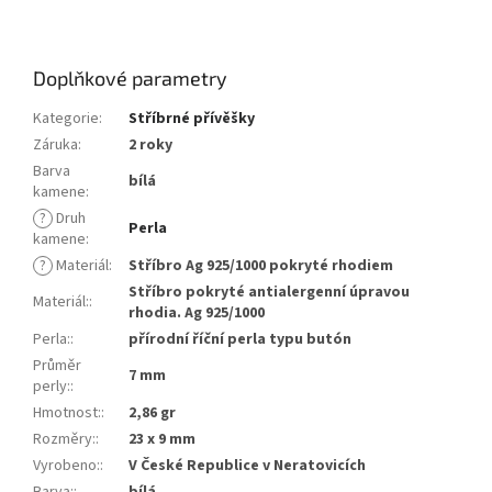
Doplňkové parametry
Kategorie
:
Stříbrné přívěšky
Záruka
:
2 roky
Barva
bílá
kamene
:
?
Druh
Perla
kamene
:
?
Materiál
:
Stříbro Ag 925/1000 pokryté rhodiem
Stříbro pokryté antialergenní úpravou
Materiál:
:
rhodia. Ag 925/1000
Perla:
:
přírodní říční perla typu butón
Průměr
7 mm
perly:
:
Hmotnost:
:
2,86 gr
Rozměry:
:
23 x 9 mm
Vyrobeno:
:
V České Republice v Neratovicích
Barva:
:
bílá