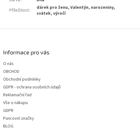
dárek pro ženu, Valentýn, narozeniny,
Příležitost:
:
svátek, výročí
Z
á
p
a
Informace pro vás
t
O nás
í
OBCHOD
Obchodní podmínky
GDPR - ochrana osobních údajů
Reklamační řad
Vše o nákupu
GDPR
Puncovní značky
BLOG