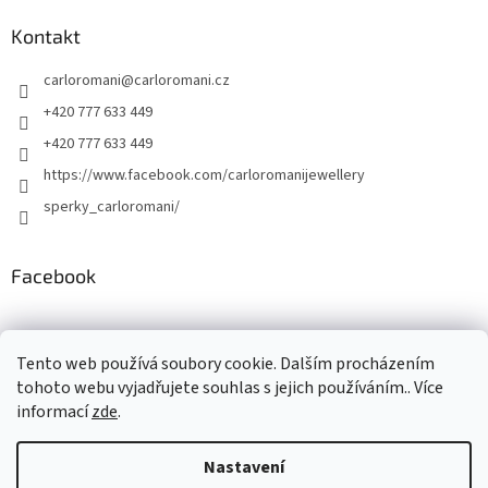
Kontakt
carloromani
@
carloromani.cz
+420 777 633 449
+420 777 633 449
https://www.facebook.com/carloromanijewellery
sperky_carloromani/
Facebook
Instagram
Tento web používá soubory cookie. Dalším procházením
tohoto webu vyjadřujete souhlas s jejich používáním.. Více
informací
zde
.
Vytvořil Shoptet
Nastavení