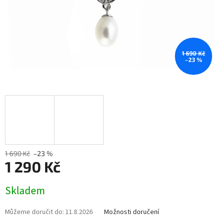
1 690 Kč
–23 %
1 690 Kč
–23 %
1 290 Kč
Měrná
Skladem
cena:
Můžeme doručit do:
11.8.2026
Možnosti doručení