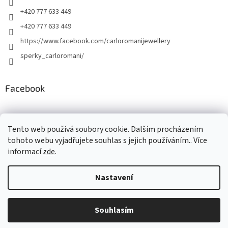
+420 777 633 449
+420 777 633 449
https://www.facebook.com/carloromanijewellery
sperky_carloromani/
Facebook
Instagram
Tento web používá soubory cookie. Dalším procházením
tohoto webu vyjadřujete souhlas s jejich používáním.. Více
informací
zde
.
Vytvořil Shoptet
Nastavení
Copyright 2026
www.carloromani-shop.cz
. Všechna práva
Souhlasím
vyhrazena.
Upravit nastavení cookies