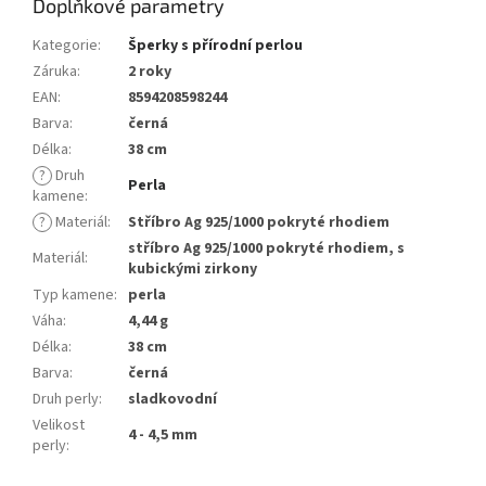
Doplňkové parametry
Kategorie
:
Šperky s přírodní perlou
Záruka
:
2 roky
EAN
:
8594208598244
Barva
:
černá
Délka
:
38 cm
?
Druh
Perla
kamene
:
?
Materiál
:
Stříbro Ag 925/1000 pokryté rhodiem
stříbro Ag 925/1000 pokryté rhodiem, s
Materiál
:
kubickými zirkony
Typ kamene
:
perla
Váha
:
4,44 g
Délka
:
38 cm
Barva
:
černá
Druh perly
:
sladkovodní
Velikost
4 - 4,5 mm
perly
: