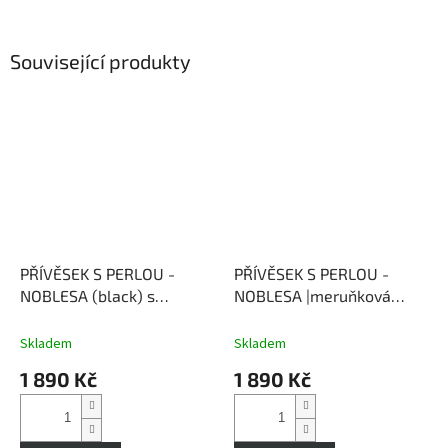
Související produkty
PŘÍVĚSEK S PERLOU -
PŘÍVĚSEK S PERLOU -
NOBLESA (black) s
NOBLESA |meruňková
řetízkem 45 cm
barva perly | s řetízkem 45
cm
Skladem
Skladem
1 890 Kč
1 890 Kč