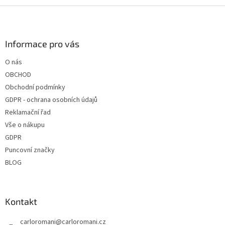
Z
á
p
a
Informace pro vás
t
O nás
í
OBCHOD
Obchodní podmínky
GDPR - ochrana osobních údajů
Reklamační řad
Vše o nákupu
GDPR
Puncovní značky
BLOG
Kontakt
carloromani
@
carloromani.cz