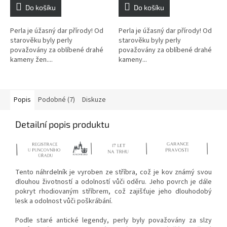
Do košíku
Do košíku
Perla je úžasný dar přírody! Od
Perla je úžasný dar přírody! Od
starověku byly perly
starověku byly perly
považovány za oblíbené drahé
považovány za oblíbené drahé
kameny žen....
kameny...
Popis
Podobné (7)
Diskuze
Detailní popis produktu
Tento náhrdelník je vyroben ze stříbra, což je kov známý svou
dlouhou životností a odolností vůči oděru. Jeho povrch je dále
pokryt rhodiovaným stříbrem, což zajišťuje jeho dlouhodobý
lesk a odolnost vůči poškrábání.
Podle staré antické legendy, perly byly považovány za slzy