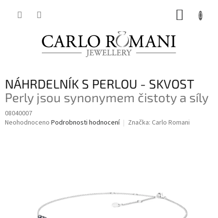
Přejít
NÁKUP
na
obsah
KOŠÍK
NÁHRDELNÍK S PERLOU - SKVOST
Perly jsou synonymem čistoty a síly
08040007
Průměrné
Neohodnoceno
Podrobnosti hodnocení
Značka:
Carlo Romani
hodnocení
produktu
je
0,0
z
5
hvězdiček.