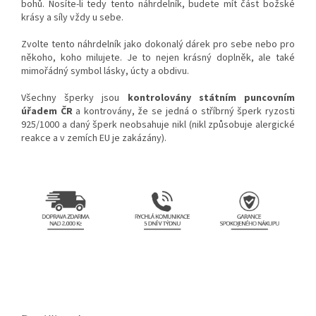
bohů. Nosíte-li tedy tento náhrdelník, budete mít část božské
krásy a síly vždy u sebe.
Zvolte tento náhrdelník jako dokonalý dárek pro sebe nebo pro
někoho, koho milujete. Je to nejen krásný doplněk, ale také
mimořádný symbol lásky, úcty a obdivu.
Všechny šperky jsou
kontrolovány státním puncovním
úřadem ČR
a kontrovány, že se jedná o stříbrný šperk ryzosti
925/1000 a daný šperk neobsahuje nikl (nikl způsobuje alergické
reakce a v zemích EU je zakázány).