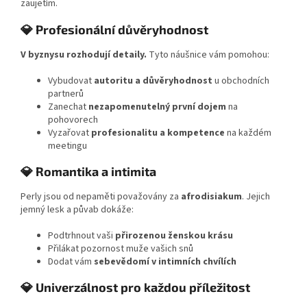
zaujetím.
💎 Profesionální důvěryhodnost
V byznysu rozhodují detaily.
Tyto náušnice vám pomohou:
Vybudovat
autoritu a důvěryhodnost
u obchodních
partnerů
Zanechat
nezapomenutelný první dojem
na
pohovorech
Vyzařovat
profesionalitu a kompetence
na každém
meetingu
💎 Romantika a intimita
Perly jsou od nepaměti považovány za
afrodisiakum
. Jejich
jemný lesk a půvab dokáže:
Podtrhnout vaši
přirozenou ženskou krásu
Přilákat pozornost muže vašich snů
Dodat vám
sebevědomí v intimních chvílích
💎 Univerzálnost pro každou příležitost