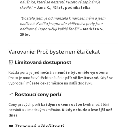
náušnice, které se neztratí. Puzetové zapínání je
skvělé."
– Jana K., 42 let, podnikatelka
"Dostala jsem je od manžela k narozeninám a jsem
nadšená. Kvalita je opravdu viditelná a perly jsou
nádherné. Doporučuji každé ženě!"
– Markéta S.,
29 let
Varovanie: Proč byste neměla čekat
⏰
Limitovaná dostupnost
Každá perla je
jedinečná
a
nemůže být uměle vyrobena
.
Proto je množství těchto náušnic
přísně limitované
. Když se
vyprodají, můžete čekat měsíce na další dodávku.
📈
Rostoucí ceny perlí
Ceny pravých perlí
každým rokem rostou
kvůli znečištění
oceánů a klimatickým změnám.
Nikdy nebudou levnější než
dnes
.
💔
Ztracené příležitosti