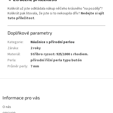
Kolikrát už jste odkládala nákup něčeho krásného "na později"?
Kolikrát pak litovala, že jste si to nekoupila dřív?
Nedejte si ujít
tuto příležitost
.
Doplňkové parametry
Kategorie
:
Náušnice s přírodní perlou
Záruka
:
2 roky
Materiál
:
Stříbro ryzost: 925/1000 s rhodiem.
Perla
:
přírodní říční perla typu butón
Průměr perly
:
7 mm
Z
á
p
a
Informace pro vás
t
O nás
í