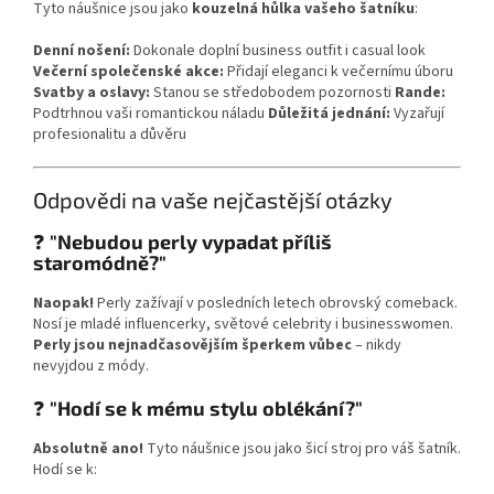
Tyto náušnice jsou jako
kouzelná hůlka vašeho šatníku
:
Denní nošení:
Dokonale doplní business outfit i casual look
Večerní společenské akce:
Přidají eleganci k večernímu úboru
Svatby a oslavy:
Stanou se středobodem pozornosti
Rande:
Podtrhnou vaši romantickou náladu
Důležitá jednání:
Vyzařují
profesionalitu a důvěru
Odpovědi na vaše nejčastější otázky
❓
"Nebudou perly vypadat příliš
staromódně?"
Naopak!
Perly zažívají v posledních letech obrovský comeback.
Nosí je mladé influencerky, světové celebrity i businesswomen.
Perly jsou nejnadčasovějším šperkem vůbec
– nikdy
nevyjdou z módy.
❓
"Hodí se k mému stylu oblékání?"
Absolutně ano!
Tyto náušnice jsou jako šicí stroj pro váš šatník.
Hodí se k: