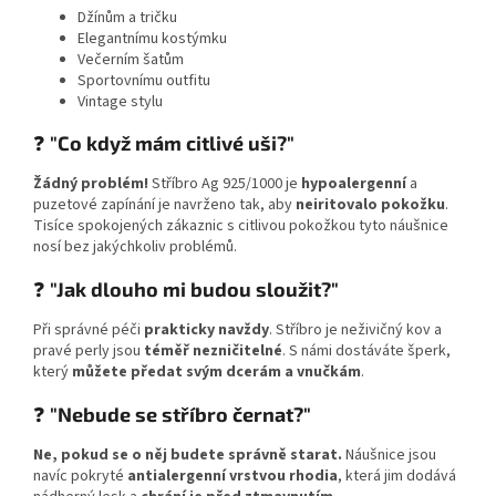
Džínům a tričku
Elegantnímu kostýmku
Večerním šatům
Sportovnímu outfitu
Vintage stylu
❓
"Co když mám citlivé uši?"
Žádný problém!
Stříbro Ag 925/1000 je
hypoalergenní
a
puzetové zapínání je navrženo tak, aby
neiritovalo pokožku
.
Tisíce spokojených zákaznic s citlivou pokožkou tyto náušnice
nosí bez jakýchkoliv problémů.
❓
"Jak dlouho mi budou sloužit?"
Při správné péči
prakticky navždy
. Stříbro je neživičný kov a
pravé perly jsou
téměř nezničitelné
. S námi dostáváte šperk,
který
můžete předat svým dcerám a vnučkám
.
❓
"Nebude se stříbro černat?"
Ne, pokud se o něj budete správně starat.
Náušnice jsou
navíc pokryté
antialergenní vrstvou rhodia
, která jim dodává