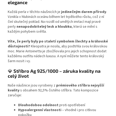
elegance
Každá perla v těchto náušnicích je
jedinečným darem přírody
.
Vznikla v hlubinách oceánu během let trpělivého růstu, což z ní
činí skutečný poklad. Na rozdíl od umělých imitací mají pravé
perly
nenapodobitelný lesk a hloubku
, která se mění s
každým pohybem světla.
Víte, že perly byly po staletí symbolem šlechty a královské
důstojnosti?
Kleopatra je nosila, aby podtrhla svou královskou
moc. Marie Antoinetta je zbožňovala pro jejich schopnost dodat
každému outfitu nádech luxusu. A nyní můžete tento královský
šarm nosit i vy.
💎
Stříbro Ag 925/1000 – záruka kvality na
celý život
Naše náušnice jsou vyrobeny z
prémiového stříbra nejvyšší
kvality
s obsahem 92,5% čistého stříbra. Tato kompozice
zaručuje:
Dlouhodobou odolnost
proti opotřebení
Hypoalergenní vlastnosti
– vhodné i pro citlivou
pokožku