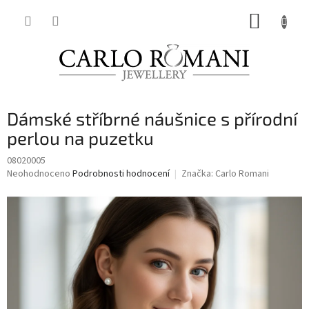
Přejít
NÁKUP
na
obsah
KOŠÍK
Dámské stříbrné náušnice s přírodní
perlou na puzetku
08020005
Průměrné
Neohodnoceno
Podrobnosti hodnocení
Značka:
Carlo Romani
hodnocení
produktu
je
0,0
z
5
hvězdiček.