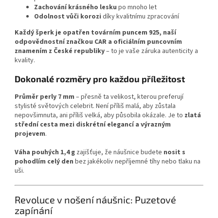
Zachování krásného lesku
po mnoho let
Odolnost vůči korozi
díky kvalitnímu zpracování
Každý šperk je opatřen továrním puncem 925, naší
odpovědnostní značkou CAR a oficiálním puncovním
znamením z České republiky
– to je vaše záruka autenticity a
kvality.
Dokonalé rozměry pro každou příležitost
Průměr perly 7 mm
– přesně ta velikost, kterou preferují
stylisté světových celebrit. Není příliš malá, aby zůstala
nepovšimnuta, ani příliš velká, aby působila okázale. Je to
zlatá
střední cesta mezi diskrétní elegancí a výrazným
projevem
.
Váha pouhých 1,4 g
zajišťuje, že náušnice budete
nosit s
pohodlím celý den
bez jakékoliv nepříjemné tíhy nebo tlaku na
uši.
Revoluce v nošení náušnic: Puzetové
zapínání