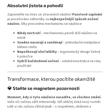
Absolutní jistota a pohodlí
Zapomeňte na stres ze ztracených náušnic!
Puzetové zapínání
je považováno odborníky za
nejbezpečnější způsob nošení
náušnic
. Díky preciznímu mechanismu se náušnice:
Nikdy neztratí
– mechanismus pevně drží náušnici na
místě
Snadno nasazují a sundávají
– jednoduchá manipulace
během vteřin
Nepoškozují ušní lalůčky
– ergonomický design šetrný
k pokožce
Vydrží každodenní nošení
– odolná konstrukce na roky
používání
Transformace, kterou pocítíte okamžitě
💎 Staňte se magnetem pozornosti
Moment, kdy si tyto náušnice nasadíte, se všechno změní.
Vaše oči začnou zářit intenzivněji. Váš obličej získá nový rozměr.
Lidé si vás začnou všímat jinak – s respektem, obdivem a