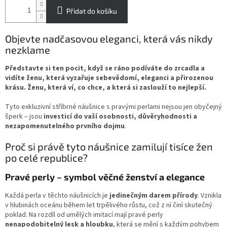
Přidat do košíku
Objevte nadčasovou eleganci, která vás nikdy
nezklame
Představte si ten pocit, když se ráno podíváte do zrcadla a
vidíte ženu, která vyzařuje sebevědomí, eleganci a přirozenou
krásu. Ženu, která ví, co chce, a která si zaslouží to nejlepší.
Tyto exkluzivní stříbrné náušnice s pravými perlami nejsou jen obyčejný
šperk – jsou
investicí do vaší osobnosti, důvěryhodnosti a
nezapomenutelného prvního dojmu
.
Proč si právě tyto náušnice zamilují tisíce žen
po celé republice?
Pravé perly – symbol věčné ženství a elegance
Každá perla v těchto náušnicích je
jedinečným darem přírody
. Vznikla
v hlubinách oceánu během let trpělivého růstu, což z ní činí skutečný
poklad. Na rozdíl od umělých imitací mají pravé perly
nenapodobitelný lesk a hloubku
, která se mění s každým pohybem