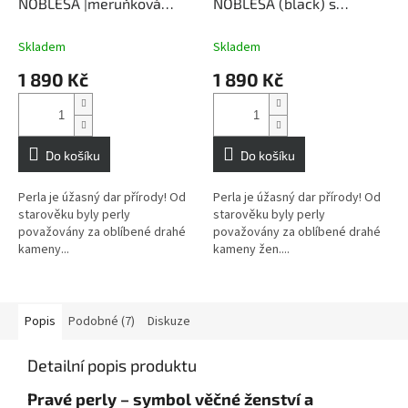
NOBLESA |meruňková
NOBLESA (black) s
barva perly | s řetízkem 45
řetízkem 45 cm
cm
Skladem
Skladem
1 890 Kč
1 890 Kč
Do košíku
Do košíku
Perla je úžasný dar přírody! Od
Perla je úžasný dar přírody! Od
starověku byly perly
starověku byly perly
považovány za oblíbené drahé
považovány za oblíbené drahé
kameny...
kameny žen....
Popis
Podobné (7)
Diskuze
Detailní popis produktu
Pravé perly – symbol věčné ženství a