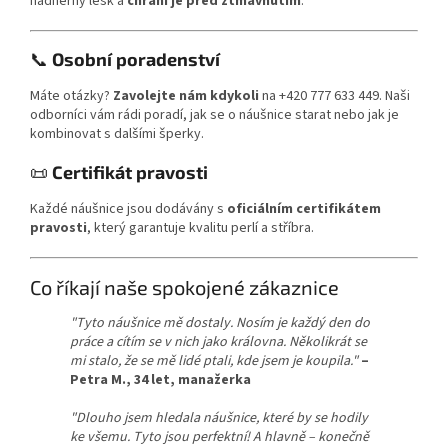
nádherný lesk a
chrání je před ztmavnutím
.
📞
Osobní poradenství
Máte otázky?
Zavolejte nám kdykoli
na +420 777 633 449. Naši
odborníci vám rádi poradí, jak se o náušnice starat nebo jak je
kombinovat s dalšími šperky.
📜
Certifikát pravosti
Každé náušnice jsou dodávány s
oficiálním certifikátem
pravosti
, který garantuje kvalitu perlí a stříbra.
Co říkají naše spokojené zákaznice
"Tyto náušnice mě dostaly. Nosím je každý den do
práce a cítím se v nich jako královna. Několikrát se
mi stalo, že se mě lidé ptali, kde jsem je koupila."
–
Petra M., 34 let, manažerka
"Dlouho jsem hledala náušnice, které by se hodily
ke všemu. Tyto jsou perfektní! A hlavně – konečně