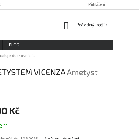
OSOBNÍCH ÚDAJŮ
REKLAMAČNÍ ŘAD
VŠE O NÁKUPU
Přihlášení
GDPR
NÁKUPNÍ
Prázdný košík
KOŠÍK
BLOG
iluje duchovní sílu.
ETYSTEM VICENZA
Ametyst
90 Kč
dem