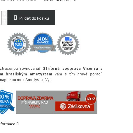
oručit do:
10.8.2026
Možnosti doručení
Přidat do košíku
 ztracenou rovnováhu?
Stříbrná souprava Vicenza s
ím brazilským ametystem
Vám s tím hravě poradí.
magickou moc Ametystu i Vy.
informace