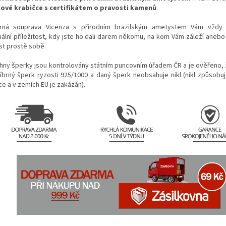
ové krabičce s certifikátem o pravosti kamenů
.
brná souprava Vicenza s přírodním brazilským ametystem Vám vždy
iální příležitost, kdy jste ho dali darem někomu, na kom Vám záleží anebo 
st prostě sobě.
hny šperky jsou kontrolovány státním puncovním úřadem ČR a je ověřeno, 
říbrný šperk ryzosti 925/1000 a daný šperk neobsahuje nikl (nikl způsobuj
ce a v zemích EU je zakázán).