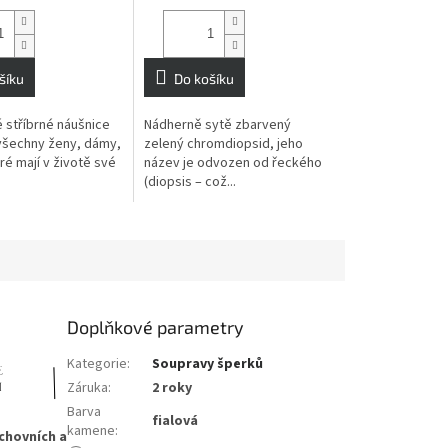
šíku
Do košíku
 stříbrné náušnice
Nádherně sytě zbarvený
všechny ženy, dámy,
zelený chromdiopsid, jeho
ré mají v životě své
název je odvozen od řeckého
(diopsis – což...
Doplňkové parametry
Kategorie
:
Soupravy šperků
Záruka
:
2 roky
Barva
fialová
kamene
:
chovních a