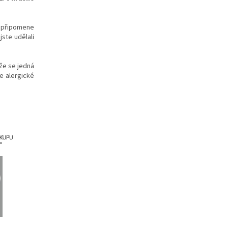
 připomene
jste udělali
že se jedná
e alergické