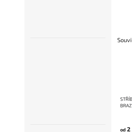
Souvi
STŘÍ
BRAZ
VICE
nasto
rovno
2
od