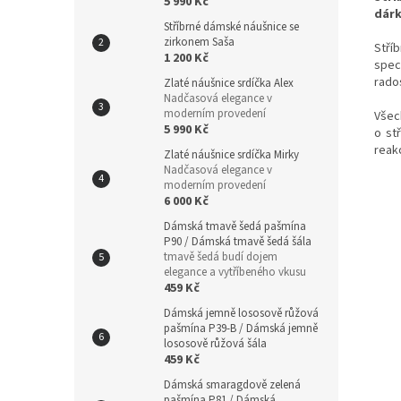
5 990 Kč
dárk
Stříbrné dámské náušnice se
zirkonem Saša
Stří
1 200 Kč
spec
rado
Zlaté náušnice srdíčka Alex
Nadčasová elegance v
moderním provedení
Všec
5 990 Kč
o st
reak
Zlaté náušnice srdíčka Mirky
Nadčasová elegance v
moderním provedení
6 000 Kč
Dámská tmavě šedá pašmína
P90 / Dámská tmavě šedá šála
tmavě šedá budí dojem
elegance a vytříbeného vkusu
459 Kč
Dámská jemně lososově růžová
pašmína P39-B / Dámská jemně
lososově růžová šála
459 Kč
Dámská smaragdově zelená
pašmína P81 / Dámská