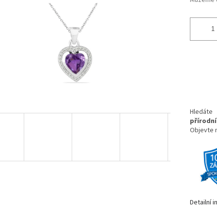
Můžeme d
Hledáte
přírodn
Objevte 
Detailní 