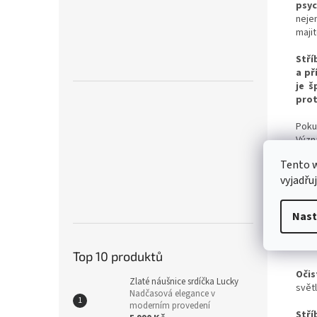
psyc
neje
majit
Stří
a př
je š
prot
Poku
Význ
jste 
Tento 
vyjadřu
Amet
pova
hojn
Nast
apli
Amet
Top 10 produktů
Oči
Zlaté náušnice srdíčka Lucky
světl
Nadčasová elegance v
moderním provedení
Stří