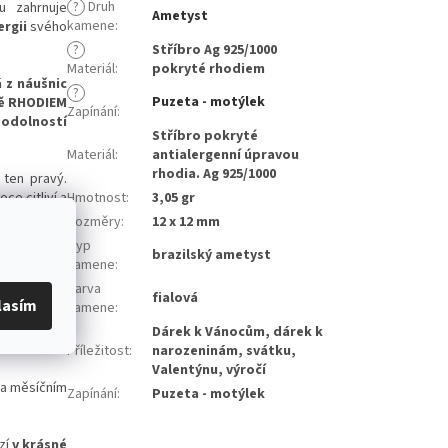
?
Druh
u zahrnuje
Ametyst
kamene
:
ergii
svého
?
Stříbro Ag 925/1000
Materiál
:
pokryté rhodiem
 z náušnic
?
Puzeta - motýlek
vě RHODIEM
Zapínání
:
 odolností
Stříbro pokryté
Materiál
:
antialergenní úpravou
rhodia. Ag 925/1000
 ten pravý.
Hmotnost
:
3,05 gr
oce citliví a
yst.
Rozměry
:
12 x 12 mm
Typ
brazilský ametyst
Ametyst je
kamene
:
 se také s
Barva
u být také
fialová
lasím
kamene
:
Dárek k Vánocům, dárek k
zoroha
.
Příležitost
:
narozeninám, svátku,
Valentýnu, výročí
na měsíčním
Zapínání
:
Puzeta - motýlek
zí
v krásné