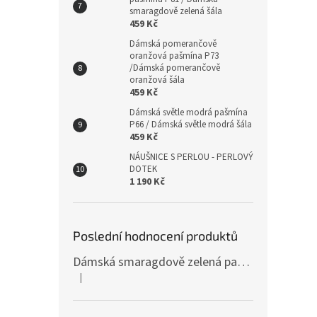
smaragdově zelená šála
459 Kč
Dámská pomerančově
oranžová pašmína P73
/Dámská pomerančově
oranžová šála
459 Kč
Dámská světle modrá pašmína
P66 / Dámská světle modrá šála
459 Kč
NÁUŠNICE S PERLOU - PERLOVÝ
DOTEK
1 190 Kč
Poslední hodnocení produktů
Dámská smaragdově zelená pašmína P81 / Dámská smaragdově zelená šála
|
Hodnocení produktu je 4 z 5 hvězdiček.