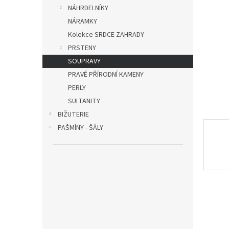
n
NÁHRDELNÍKY
e
NÁRAMKY
l
Kolekce SRDCE ZAHRADY
PRSTENY
SOUPRAVY
PRAVÉ PŘÍRODNÍ KAMENY
PERLY
SULTANITY
BIŽUTERIE
PAŠMÍNY - ŠÁLY