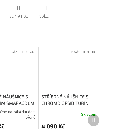
ZEPTAT SE
SDÍLET
Kód:
13020240
Kód:
13020186
É NÁUŠNICE S
STŘÍBRNÉ NÁUŠNICE S
NÍM SMARAGDEM
CHROMDIOPSID TURÍN
aragd - kámen
Chromdiopsid vnáší lásku
bíme na zákázku do 9
Skladem
í a moci
do života
Další
týdnů
produkt
Kč
4 090 Kč