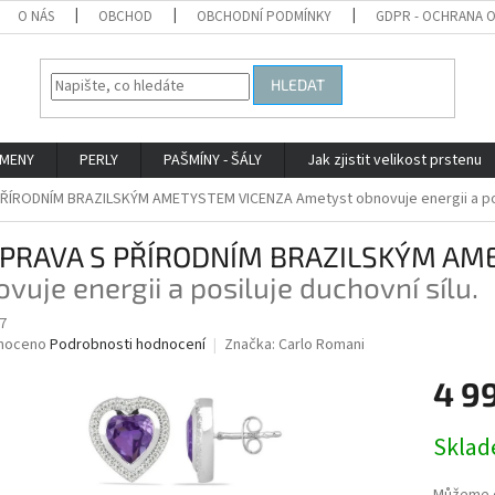
O NÁS
OBCHOD
OBCHODNÍ PODMÍNKY
GDPR - OCHRANA 
HLEDAT
AMENY
PERLY
PAŠMÍNY - ŠÁLY
Jak zjistit velikost prstenu
ŘÍRODNÍM BRAZILSKÝM AMETYSTEM VICENZA
Ametyst obnovuje energii a pos
PRAVA S PŘÍRODNÍM BRAZILSKÝM AM
vuje energii a posiluje duchovní sílu.
7
né
noceno
Podrobnosti hodnocení
Značka:
Carlo Romani
ní
4 9
u
Měrná
Skla
cena:
ek.