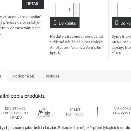
je
DETAIL
5,0
z
e ztracenou rovnováhu?
5
ný přívěšek s brazilským
Do košíku
Do ko
hvězdiček.
tem Vicenza Vám s tím
.
Hledáte ztracenou rovnováhu?
Symetrické
Stříbrné náušnice s brazilským
SIENA pro 
Ametystem Vicenza Vám s tím
slečny, kte
hravě...
cíle a...
s
Podobné (4)
Diskuze
ailní popis produktu
tyst
je známý jako
léčitel duše
. Pokud máte nějaké přání týkajících se
du