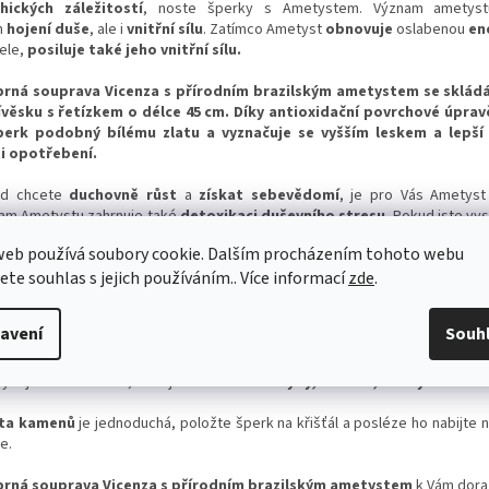
hických záležitostí
, noste šperky s Ametystem. Význam ametyst
n
hojení duše
, ale i
vnitřní sílu
. Zatímco Ametyst
obnovuje
oslabenou
en
ele,
posiluje také jeho vnitřní sílu.
brná souprava Vicenza s přírodním brazilským ametystem se skládá
ívěsku s řetízkem o délce 45 cm. Díky antioxidační povrchové úpra
perk podobný bílému zlatu a vyznačuje se vyšším leskem a lepší
i opotřebení.
d chcete
duchovně růst
a
získat sebevědomí
, je pro Vás Ametyst
am Ametystu zahrnuje také
detoxikaci duševního stresu
. Pokud jste vys
snadno ovlivnitelní okolním prostředím a lidmi okolo Vás, zkuste nosit Amet
web používá soubory cookie. Dalším procházením tohoto webu
jete souhlas s jejich používáním.. Více informací
zde
.
ystové léčebné vlastnosti jsou stejně hojné jako samotný kámen. 
žován za
ochranný kámen,
neboť je spojen s korunní čakrou. Pojí
ostí
. Ametystové vlastnosti, které
usnadňují intuici a komunikaci,
moho
avení
Souh
kovány na
zvýšenou efektivitu práce
.
yst je kamenem lidí, kteří jsou ve znamení
Ryby, Střelce, Panny
nebo
Ko
sta kamenů
je jednoduchá, položte šperk na křišťál a posléze ho nabijte 
e.
brná souprava Vicenza s přírodním brazilským ametystem
k Vám dora