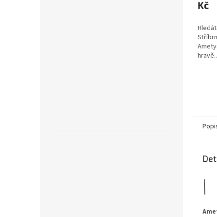
Kč
Hledát
Stříbr
Ametys
hravě..
Popi
Det
Ame