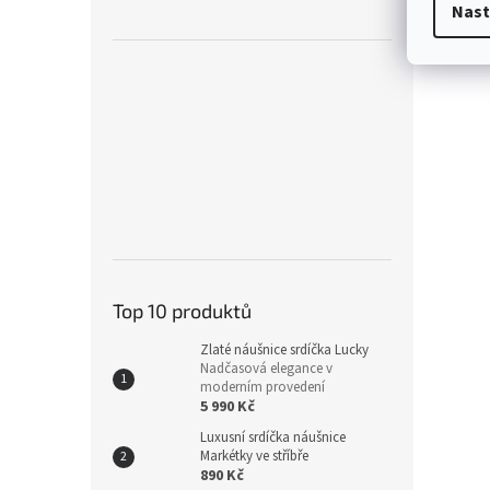
Nast
Top 10 produktů
Zlaté náušnice srdíčka Lucky
Nadčasová elegance v
moderním provedení
5 990 Kč
Luxusní srdíčka náušnice
Markétky ve stříbře
890 Kč