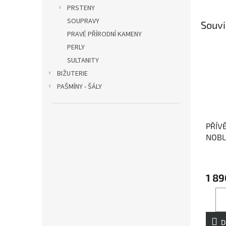
PRSTENY
SOUPRAVY
Souvi
PRAVÉ PŘÍRODNÍ KAMENY
PERLY
SULTANITY
BIŽUTERIE
PAŠMÍNY - ŠÁLY
PŘÍV
NOBLE
řetí
1 89
D