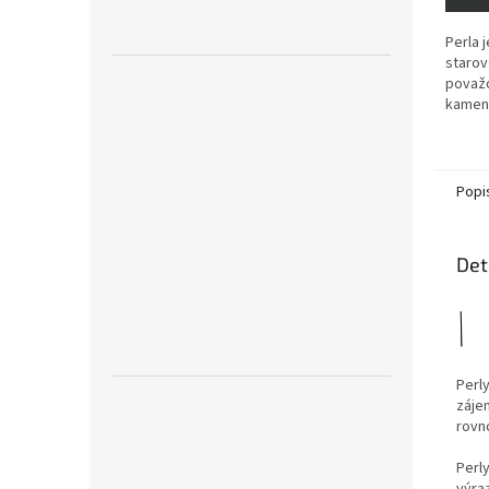
Perla 
starov
považo
kameny
Popi
Det
Perl
záje
rovn
Perl
výra