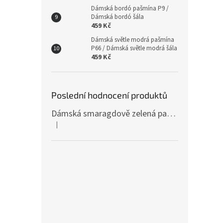
Dámská bordó pašmína P9 /
Dámská bordó šála
459 Kč
Dámská světle modrá pašmína
P66 / Dámská světle modrá šála
459 Kč
Poslední hodnocení produktů
Dámská smaragdově zelená pašmína P81 / Dámská smaragdově zelená šála
|
Hodnocení produktu je 4 z 5 hvězdiček.