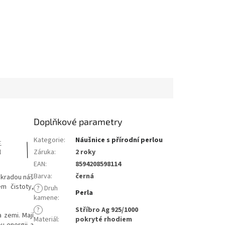
Doplňkové parametry
Kategorie
:
Náušnice s přírodní perlou
Záruka
:
2 roky
EAN
:
8594208598114
Barva
:
černá
 kradou náš
m čistoty,
?
Druh
Perla
kamene
:
?
Stříbro Ag 925/1000
a zemi.
Mají
Materiál
:
pokryté rhodiem
u energii a