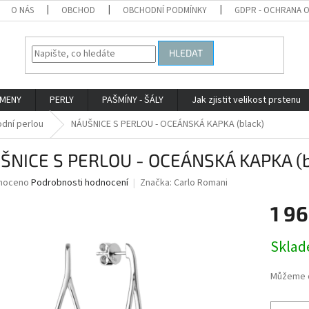
O NÁS
OBCHOD
OBCHODNÍ PODMÍNKY
GDPR - OCHRANA 
HLEDAT
AMENY
PERLY
PAŠMÍNY - ŠÁLY
Jak zjistit velikost prstenu
odní perlou
NÁUŠNICE S PERLOU - OCEÁNSKÁ KAPKA (black)
ŠNICE S PERLOU - OCEÁNSKÁ KAPKA (b
né
noceno
Podrobnosti hodnocení
Značka:
Carlo Romani
ní
1 96
u
Měrná
Skla
cena:
ek.
Můžeme d