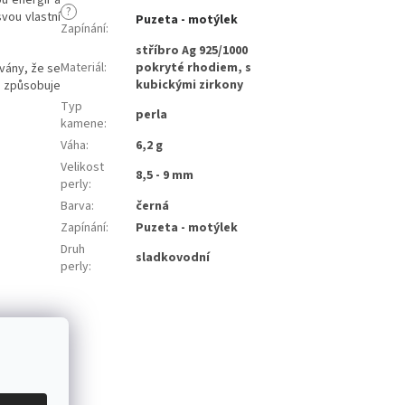
?
vou vlastní
Puzeta - motýlek
Zapínání
:
stříbro Ag 925/1000
Materiál
:
pokryté rhodiem, s
vány, že se
kubickými zirkony
l způsobuje
Typ
perla
kamene
:
Váha
:
6,2 g
Velikost
8,5 - 9 mm
perly
:
Barva
:
černá
Zapínání
:
Puzeta - motýlek
Druh
sladkovodní
perly
: