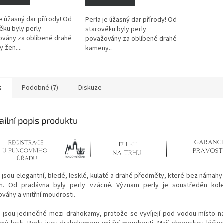
je úžasný dar přírody! Od
Perla je úžasný dar přírody! Od
ěku byly perly
starověku byly perly
vány za oblíbené drahé
považovány za oblíbené drahé
 žen....
kameny...
s
Podobné (7)
Diskuze
ailní popis produktu
y jsou elegantní, bledé, lesklé, kulaté a drahé předměty, které bez námahy
m.
Od pradávna byly perly vzácné. Význam perly je soustředěn kole
ováhy a vnitřní moudrosti.
y jsou jedinečné mezi drahokamy, protože se vyvíjejí pod vodou místo n
zný lesk. Perly jsou drahokamem vnitřní moudrosti. Mají obrovskou léčivo