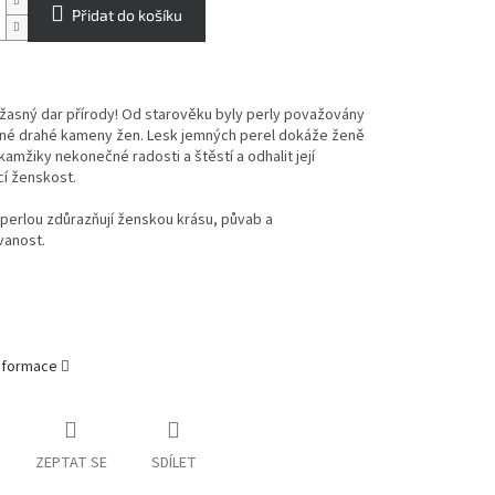
Přidat do košíku
úžasný dar přírody!
Od starověku byly perly považovány
ené drahé kameny žen.
Lesk jemných perel dokáže ženě
kamžiky nekonečné radosti a štěstí a odhalit její
cí ženskost.
perlou zdůrazňují ženskou krásu, půvab a
vanost.
informace
ZEPTAT SE
SDÍLET