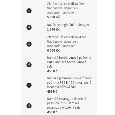
Zlaté náušnice srdíčka Alex
Nadčasová elegance v
moderním provedení
5 990 Kč
Náušnice originálního designu
1 790 Kč
Zlaté náušnice srdíčka Mirky
Nadčasová elegance v
moderním provedení
6 000 Kč
Dámská bordó-vínová pašmína
P41 / Dámská bordó-vínová
šála
459 Kč
Dámská jemně lososově růžová
pašmína P39-B / Dámská jemně
lososově růžová šála
459 Kč
Dámská smaragdově zelená
pašmína P81 / Dámská
smaragdově zelená šála
459 Kč