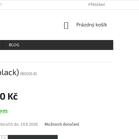
OSOBNÍCH ÚDAJŮ
REKLAMAČNÍ ŘAD
VŠE O NÁKUPU
Přihlášení
GDPR
NÁKUPNÍ
Prázdný košík
KOŠÍK
BLOG
lack)
08020141
0 Kč
dem
oručit do:
10.8.2026
Možnosti doručení