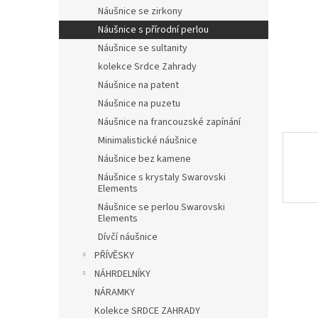
n
Náušnice se zirkony
e
Náušnice s přírodní perlou
l
Náušnice se sultanity
kolekce Srdce Zahrady
Náušnice na patent
Náušnice na puzetu
Náušnice na francouzské zapínání
Minimalistické náušnice
Náušnice bez kamene
Náušnice s krystaly Swarovski
Elements
Náušnice se perlou Swarovski
Elements
Dívčí náušnice
PŘÍVĚSKY
NÁHRDELNÍKY
NÁRAMKY
Kolekce SRDCE ZAHRADY