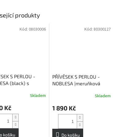
sející produkty
Kód:
08030006
Kód:
80300127
ĚSEK S PERLOU -
PŘÍVĚSEK S PERLOU -
SA (black) s
NOBLESA |meruňková
zkem 45 cm
barva perly | s řetízkem
Skladem
Skladem
45 cm
0 Kč
1 890 Kč
o košíku
Do košíku