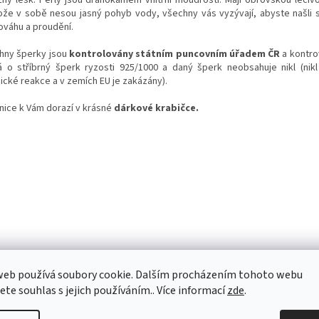
ože v sobě nesou jasný pohyb vody, všechny vás vyzývají, abyste našli s
ováhu a proudění.
hny šperky jsou
kontrolovány státním puncovním úřadem ČR
a kontro
á o stříbrný šperk ryzosti 925/1000 a daný šperk neobsahuje nikl (nik
gické reakce a v zemích EU je zakázány).
nice k Vám dorazí v krásné
dárkové krabičce.
web používá soubory cookie. Dalším procházením tohoto webu
jete souhlas s jejich používáním.. Více informací
zde
.