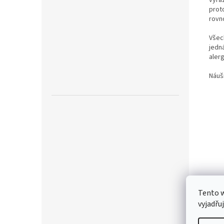
prot
rovn
Všec
jedn
aler
Náuš
Tento 
vyjadřu