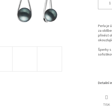
Perla je 
za oblíb
přinést o
okouzlují
Šperky s 
sofistiko
Detailní 
TISK