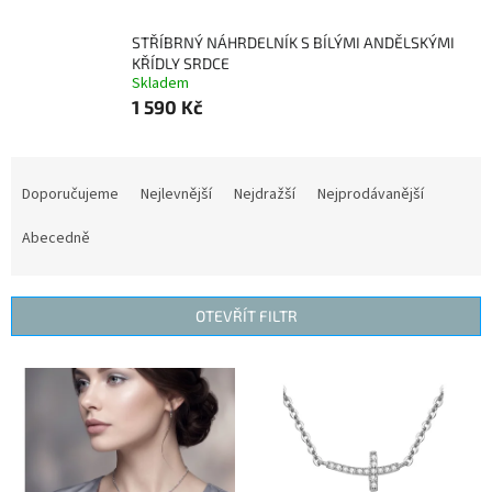
STŘÍBRNÝ NÁHRDELNÍK S BÍLÝMI ANDĚLSKÝMI
KŘÍDLY SRDCE
Skladem
1 590 Kč
Ř
a
Doporučujeme
Nejlevnější
Nejdražší
Nejprodávanější
z
e
Abecedně
n
í
p
OTEVŘÍT FILTR
r
o
V
d
ý
u
p
k
i
t
s
ů
p