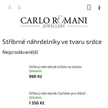
Přejít
NÁKUP
na
obsah
KOŠÍK
Stříbrné náhrdelníky ve tvaru srdce
Nejprodávanější
Stříbný náhrdelník křížek na ležato
Skladem
990 Kč
Stříbný náhrdelník čtyřlítek pro štěstí
Skladem
1 350 Kč