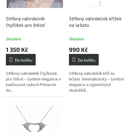
r
o
d
Stříbný náhrdelník
Stříbný náhrdelník křížek
u
čtyřlítek pro štěstí
na ležato
k
t
Skladem
Skladem
ů
1 350 Kč
990 Kč
Do košíku
Do košíku
Stříbrný náhrdelník Čtyřlístek
Stříbrný náhrdelník kříž na
pro štěstí – Symbol elegance a
ležato minimalistický – Symbol
nadčasové radosti Přeneste
elegance a výjimečných
do...
okamžiků...