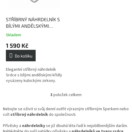
STŘÍBRNÝ NÁHRDELNÍK S
BÍLÝMI ANDĚLSKÝMI
KŘÍDLY SRDCE
Skladem
Průměrné
hodnocení
1 590 Kč
produktu
je
Do košíku
4,5
z
5
Elegantní stříbrný náhrdelník
hvězdiček.
Srdce s bílými andělskými křídly
vysázeny kubickými zirkony.
3
položek celkem
O
v
l
Nebojte se oživit si svůj denní outfit výrazným stříbrným šperkem nebo
á
vzít
stříbrný náhrdelník
do společnosti.
d
a
Přívěsky a
náhrdelníky
se již dlouhá léta řadí k nejoblíbenějším darům.
c
Nahlédněte do naší nabídky přívěsku a
náhrdelníků ve tvaru srdce,