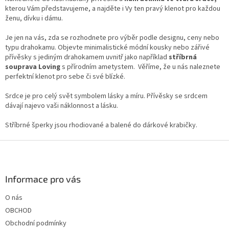
í
kterou Vám představujeme, a najděte i Vy ten pravý klenot pro každou
p
ženu, dívku i dámu.
r
v
Je jen na vás, zda se rozhodnete pro výběr podle designu, ceny nebo
k
typu drahokamu. Objevte minimalistické módní kousky nebo zářivé
y
přívěsky s jediným drahokamem uvnitř jako například
stříbrná
v
souprava Loving
s přírodním ametystem. Věříme, že u nás naleznete
ý
perfektní klenot pro sebe či své blízké.
p
i
Srdce je pro celý svět symbolem lásky a míru. Přívěsky se srdcem
s
dávají najevo vaši náklonnost a lásku.
u
Stříbrné šperky jsou rhodiované a balené do dárkové krabičky.
Z
á
p
a
Informace pro vás
t
O nás
í
OBCHOD
Obchodní podmínky